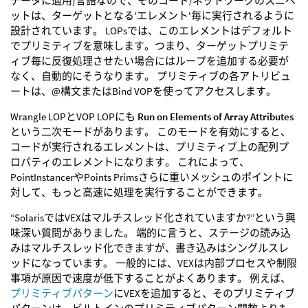
データに適用)言語なので、そのコード/ネットワークのスニペ
ットは、ターゲットとなる'エレメント'毎に実行されるように
設計されています。 LOPsでは、このエレメントはデフォルト
でプリミティブを意味します。つまり、ターゲットプリミテ
ィブ毎に反復処理させたい場合にはループを追加する必要が
なく、自動的にそうなります。 プリミティブの各アトリビュ
ートは、@構文またはBind VOPを使ってアクセスします。
Wrangle LOPとVOP LOPにも
Run on Elements of Array Attributes
という二次モードがあります。 このモードを有効にすると、
コードが実行されるエレメントは、プリミティブ上の配列プ
ロパティのエレメントになります。 これによって、
PointInstancerやPoints Primsさらに重いメッシュのポイントに
対して、もっと高速に処理を実行することができます。
“SolarisではVEXはマルチスレッド化されていますか?”という興
味深い質問がありました。 端的に言うと、ステージの読み込
みはマルチスレッド化できますが、書き込みはシングルスレ
ッドになっています。 一般的には、VEXは内部プロセスや制限
事項が原因で速度が低下することがよくあります。 例えば、
プリミティブパターン
にVEXを追加すると、そのプリミティブ