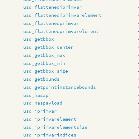
usd_flattenediprimvar
usd_flattenediprimvarelement
usd_flattenedprimvar
usd_flattenedprimvarelement
usd_getbbox
usd_getbbox_center
usd_getbbox_max
usd_getbbox_min
usd_getbbox_size
usd_getbounds
usd_getpointinstancebounds
usd_hasapi
usd_haspayload
usd_iprimvar
usd_iprimvarelement
usd_iprimvarelementsize
usd_iprimvarindices