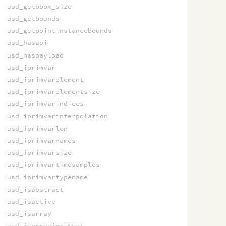
usd_getbbox_size
usd_getbounds
usd_getpointinstancebounds
usd_hasapi
usd_haspayload
usd_iprimvar
usd_iprimvarelement
usd_iprimvarelementsize
usd_iprimvarindices
usd_iprimvarinterpolation
usd_iprimvarlen
usd_iprimvarnames
usd_iprimvarsize
usd_iprimvartimesamples
usd_iprimvartypename
usd_isabstract
usd_isactive
usd_isarray
usd_isarrayiprimvar