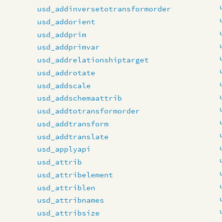
usd_addinversetotransformorder
usd_addorient
usd_addprim
usd_addprimvar
usd_addrelationshiptarget
usd_addrotate
usd_addscale
usd_addschemaattrib
usd_addtotransformorder
usd_addtransform
usd_addtranslate
usd_applyapi
usd_attrib
usd_attribelement
usd_attriblen
usd_attribnames
usd_attribsize