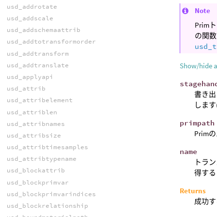
usd_addrotate
Note
usd_addscale
Pri
usd_addschemaattrib
の関数
usd_addtotransformorder
usd_t
usd_addtransform
usd_addtranslate
Show/hide 
usd_applyapi
stagehan
usd_attrib
書き出
usd_attribelement
します
usd_attriblen
primpath
usd_attribnames
Prim
usd_attribsize
usd_attribtimesamples
name
usd_attribtypename
トラン
usd_blockattrib
得する
usd_blockprimvar
Returns
usd_blockprimvarindices
成功す
usd_blockrelationship