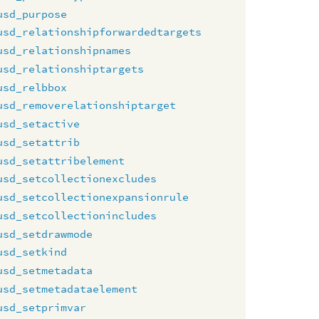
usd_purpose
usd_relationshipforwardedtargets
usd_relationshipnames
usd_relationshiptargets
usd_relbbox
usd_removerelationshiptarget
usd_setactive
usd_setattrib
usd_setattribelement
usd_setcollectionexcludes
usd_setcollectionexpansionrule
usd_setcollectionincludes
usd_setdrawmode
usd_setkind
usd_setmetadata
usd_setmetadataelement
usd_setprimvar