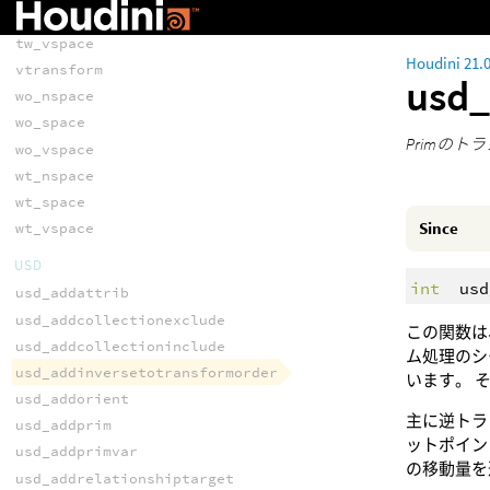
tw_space
tw_vspace
Houdini 21.
vtransform
usd_
wo_nspace
wo_space
Primの
wo_vspace
wt_nspace
wt_space
Since
wt_vspace
USD
int
usd
usd_addattrib
usd_addcollectionexclude
この関数は
usd_addcollectioninclude
ム処理のシ
usd_addinversetotransformorder
います。 
usd_addorient
主に逆トラ
usd_addprim
ットポイン
usd_addprimvar
の移動量を
usd_addrelationshiptarget