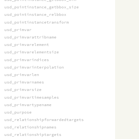
usd_pointinstance_getbbox_size
usd_pointinstance_relbbox
usd_pointinstancetransform
usd_primvar
usd_primvarattribname
usd_primvarelement
usd_primvarelementsize
usd_primvarindices
usd_primvarinterpolation
usd_primvarlen
usd_primvarnames
usd_primvarsize
usd_primvartimesamples
usd_primvartypename
usd_purpose
usd_relationshipforwardedtargets
usd_relationshipnames
usd_relationshiptargets