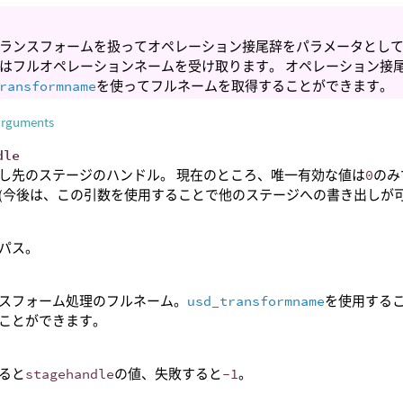
mトランスフォームを扱ってオペレーション接尾辞をパラメータとし
はフルオペレーションネームを受け取ります。 オペレーション接
ransformname
を使ってフルネームを取得することができます。
arguments
dle
し先のステージのハンドル。 現在のところ、唯一有効な値は
0
のみ
(今後は、この引数を使用することで他のステージへの書き出しが可
のパス。
スフォーム処理のフルネーム。
usd_transformname
を使用する
ことができます。
ると
stagehandle
の値、失敗すると
-1
。