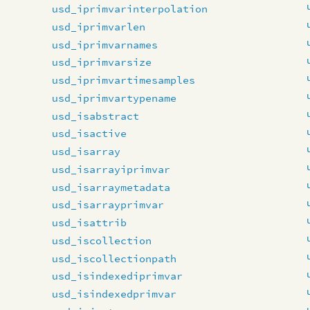
usd_iprimvarinterpolation
usd_iprimvarlen
usd_iprimvarnames
usd_iprimvarsize
usd_iprimvartimesamples
usd_iprimvartypename
usd_isabstract
usd_isactive
usd_isarray
usd_isarrayiprimvar
usd_isarraymetadata
usd_isarrayprimvar
usd_isattrib
usd_iscollection
usd_iscollectionpath
usd_isindexediprimvar
usd_isindexedprimvar