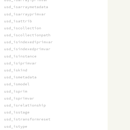
usd_isarraymetadata
usd_isarrayprimvar
usd_isattrib
usd_iscollection
usd_iscollectionpath
usd_isindexediprimvar
usd_isindexedprimvar
usd_isinstance
usd_isiprimvar
usd_iskind
usd_ismetadata
usd_ismodel
usd_isprim
usd_isprimvar
usd_isrelationship
usd_isstage
usd_istransformreset
usd_istype