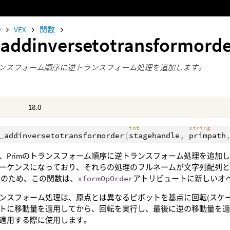
0
VEX
関数
addinversetotransformord
トランスフォーム順序に逆トランスフォーム処理を追加します。
18.0
int
string
_addinversetotransformorder
(
stagehandle
,
primpath
、Primのトランスフォーム順序に逆トランスフォーム処理を追加
ーケンスになっており、それらの処理のフルネームが文字列配列
そのため、この関数は、
xformOpOrder
アトリビュートに新しいオ
ンスフォーム処理は、原点とは異なるピボットを基点に回転(スケー
トに移動量を適用してから、回転を実行し、最後に逆の移動量を適
適用する際に使用します。