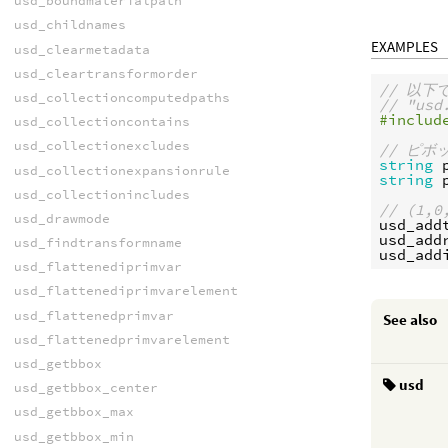
usd_boundmaterialpath
usd_childnames
EXAMPLES
usd_clearmetadata
usd_cleartransformorder
// 以下で
usd_collectioncomputedpaths
// "u
#includ
usd_collectioncontains
usd_collectionexcludes
// ピ
string
usd_collectionexpansionrule
string
usd_collectionincludes
// (1
usd_drawmode
usd_add
usd_add
usd_findtransformname
usd_add
usd_flattenediprimvar
usd_flattenediprimvarelement
usd_flattenedprimvar
See also
usd_flattenedprimvarelement
usd_getbbox
usd
usd_getbbox_center
usd_getbbox_max
usd_getbbox_min