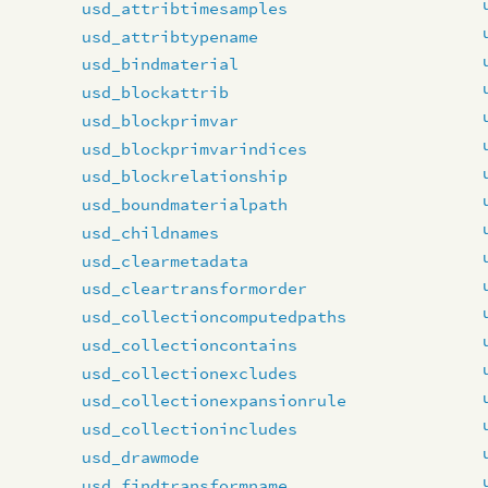
usd_attribtimesamples
usd_attribtypename
usd_bindmaterial
usd_blockattrib
usd_blockprimvar
usd_blockprimvarindices
usd_blockrelationship
usd_boundmaterialpath
usd_childnames
usd_clearmetadata
usd_cleartransformorder
usd_collectioncomputedpaths
usd_collectioncontains
usd_collectionexcludes
usd_collectionexpansionrule
usd_collectionincludes
usd_drawmode
usd_findtransformname