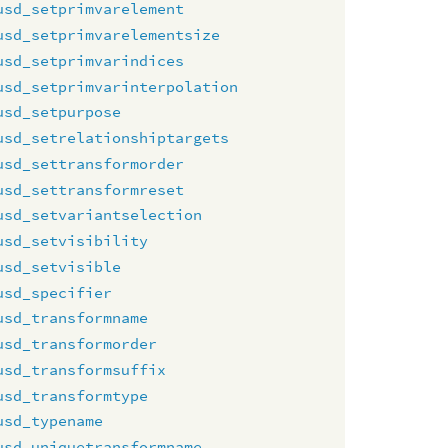
usd_setprimvarelement
usd_setprimvarelementsize
usd_setprimvarindices
usd_setprimvarinterpolation
usd_setpurpose
usd_setrelationshiptargets
usd_settransformorder
usd_settransformreset
usd_setvariantselection
usd_setvisibility
usd_setvisible
usd_specifier
usd_transformname
usd_transformorder
usd_transformsuffix
usd_transformtype
usd_typename
usd_uniquetransformname