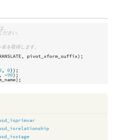
数は、
てください。
ン名を取得します。
RANSLATE
, 
pivot_xform_suffix
);

0
, 
0
}
, -
90
m_name
usd_isprimvar
usd_isrelationship
usd_isstage