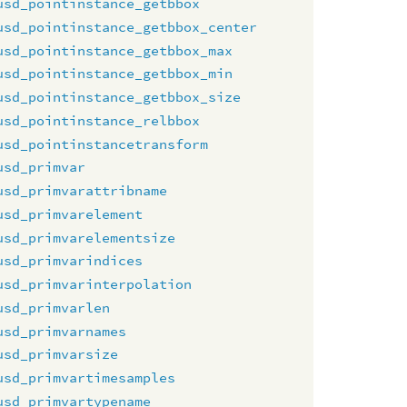
usd_pointinstance_getbbox
usd_pointinstance_getbbox_center
usd_pointinstance_getbbox_max
usd_pointinstance_getbbox_min
usd_pointinstance_getbbox_size
usd_pointinstance_relbbox
usd_pointinstancetransform
usd_primvar
usd_primvarattribname
usd_primvarelement
usd_primvarelementsize
usd_primvarindices
usd_primvarinterpolation
usd_primvarlen
usd_primvarnames
usd_primvarsize
usd_primvartimesamples
usd_primvartypename