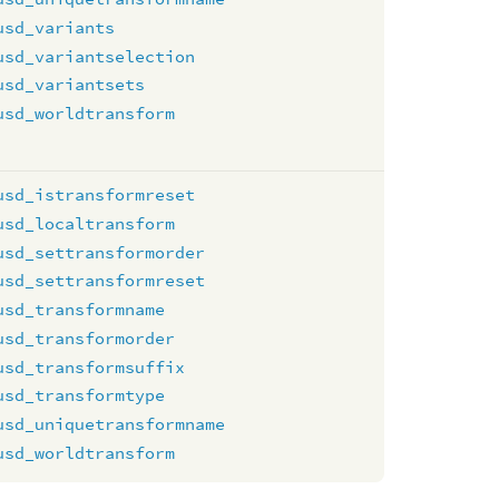
usd_variants
usd_variantselection
usd_variantsets
usd_worldtransform
usd_istransformreset
usd_localtransform
usd_settransformorder
usd_settransformreset
usd_transformname
usd_transformorder
usd_transformsuffix
usd_transformtype
usd_uniquetransformname
usd_worldtransform