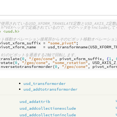
使用されているUSD_XFORM_TRANSLATE定数とUSD_AXIS_Z定
sd.h"VEXヘッダで定義されているので、そのヘッダをincludeし
e <usd.h>
ボット移動オペレーション接尾辞からそのピボット移動オペレーショ
pivot_xform_suffix
 = 
"some_pivot"
pivot_xform_name
   = 
usd_transformname
(
USD_XFORM_T
,0,0)のピボットを通過するZ軸で回転します。
translate
(
0
, 
"/geo/cone"
, 
pivot_xform_suffix
, 
{
1
, 
rotate
(
0
, 
"/geo/cone"
, 
"some_rotation"
, 
USD_AXIS_Z
inversetotransformorder
(
0
, 
"/geo/cone"
, 
pivot_xfor
usd_transformorder
usd_addtotransformorder
usd_addattrib
usd_addcollectionexclude
usd_addcollectioninclude