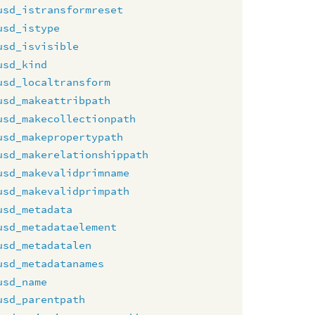
usd_istransformreset
usd_istype
usd_isvisible
usd_kind
usd_localtransform
usd_makeattribpath
usd_makecollectionpath
usd_makepropertypath
usd_makerelationshippath
usd_makevalidprimname
usd_makevalidprimpath
usd_metadata
usd_metadataelement
usd_metadatalen
usd_metadatanames
usd_name
usd_parentpath