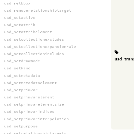
usd_relbbox
usd_removerelationshiptarget
usd_setactive
usd_setattrib
usd_setattribelement
usd_setcollectionexcludes
usd_setcollectionexpansionrule
usd_setcollectionincludes
usd_tran
usd_setdrawmode
usd_setkind
usd_setmetadata
usd_setmetadataelement
usd_setprimvar
usd_setprimvarelement
usd_setprimvarelementsize
usd_setprimvarindices
usd_setprimvarinterpolation
usd_setpurpose
usd_setrelationshiptargets