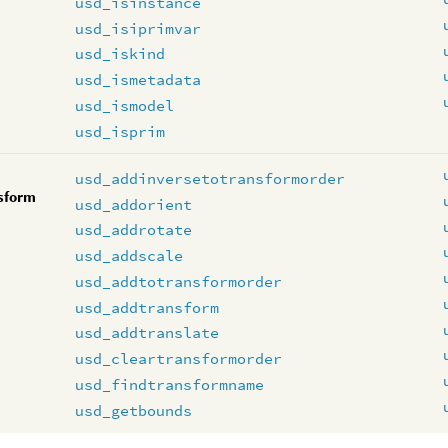
usd_isinstance
usd_isiprimvar
usd_iskind
usd_ismetadata
usd_ismodel
usd_isprim
usd_addinversetotransformorder
sform
usd_addorient
usd_addrotate
usd_addscale
usd_addtotransformorder
usd_addtransform
usd_addtranslate
usd_cleartransformorder
usd_findtransformname
usd_getbounds