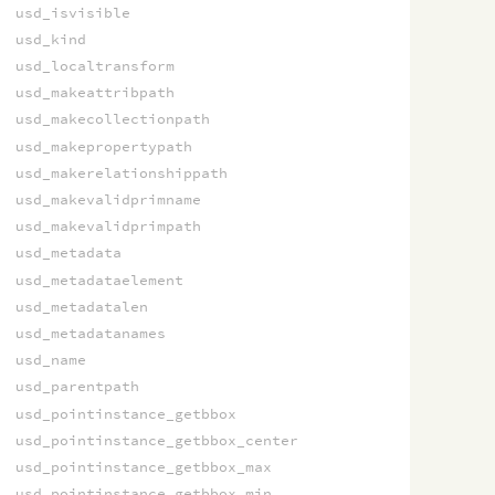
usd_isvisible
usd_kind
usd_localtransform
usd_makeattribpath
usd_makecollectionpath
usd_makepropertypath
usd_makerelationshippath
usd_makevalidprimname
usd_makevalidprimpath
usd_metadata
usd_metadataelement
usd_metadatalen
usd_metadatanames
usd_name
usd_parentpath
usd_pointinstance_getbbox
usd_pointinstance_getbbox_center
usd_pointinstance_getbbox_max
usd_pointinstance_getbbox_min