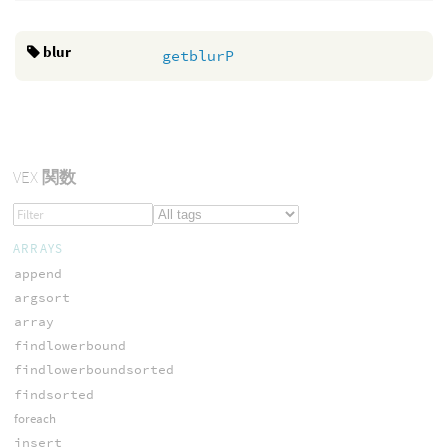
blur
getblurP
VEX
関数
ARRAYS
append
argsort
array
findlowerbound
findlowerboundsorted
findsorted
foreach
insert