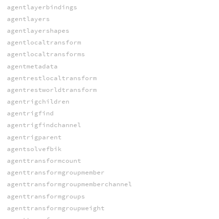
agentlayerbindings
agentlayers
agentlayershapes
agentlocaltransform
agentlocaltransforms
agentmetadata
agentrestlocaltransform
agentrestworldtransform
agentrigchildren
agentrigfind
agentrigfindchannel
agentrigparent
agentsolvefbik
agenttransformcount
agenttransformgroupmember
agenttransformgroupmemberchannel
agenttransformgroups
agenttransformgroupweight