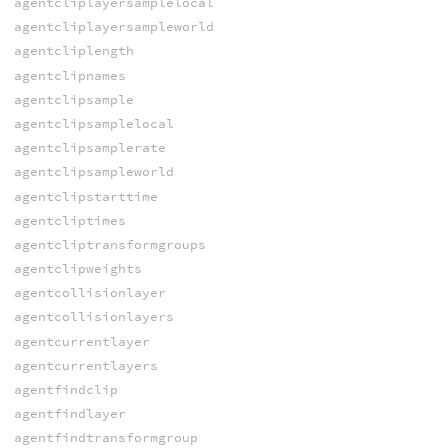
agentcliplayersamplelocal
agentcliplayersampleworld
agentcliplength
agentclipnames
agentclipsample
agentclipsamplelocal
agentclipsamplerate
agentclipsampleworld
agentclipstarttime
agentcliptimes
agentcliptransformgroups
agentclipweights
agentcollisionlayer
agentcollisionlayers
agentcurrentlayer
agentcurrentlayers
agentfindclip
agentfindlayer
agentfindtransformgroup