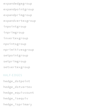
expandedgegroup
expandpointgroup
expandprimgroup
expandvertexgroup
inpointgroup
inprimgroup
invertexgroup
npointsgroup
nprimitivesgroup
setpointgroup
setprimgroup
setvertexgroup
HALF-EDGES
hedge_dstpoint
hedge_dstvertex
hedge_equivcount
hedge_isequiv
hedge_isprimary