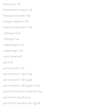
hasattrib
hasdetailattrib
haspointattrib
hasprimattrib
hasvertexattrib
idtopoint
idtoprim
nametopoint
nametoprim
nuniqueval
point
pointattrib
pointattribsize
pointattribtype
pointattribtypeinfo
pointlocaltransforms
pointtransform
pointtransformrigid