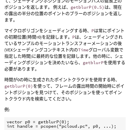
て、シェーディングポジションのモーションパスの延長上の
ポジションを返します。 例えば、
getblurP(0.5)
は、現在
の露出の半分の位置のポイントのブラーのポジションを返し
ます。
マイクロポリゴンをシェーディングする時、
P
は常にポイント
の初期位置(時間=0)を記録します。
P
は、シェーディングされ
ているサンプルのモーショントランスフォーメーションの後
(VEXシェーディングコンテキスト内の
Time
グローバル変数で
指定した時間)に最終的な位置を記録します。他の時に、シェ
ーディングポジションを決めたいなら、
getblurP
を使用する
必要があります。
時間が0の時に生成されたポイントクラウドを使用する時、
getblurP(0)
を使って、フレームの露出時間の開始時にポイ
ントポジションを見つけて、そのポジションを使ってポイン
トクラウド内を検索してください。
例:
vector p0 = getblurP(0);

int handle = pcopen("pcloud.pc", p0, ...);