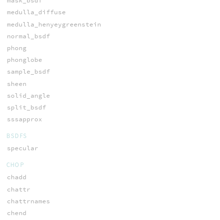
mask_bsdf
medulla_diffuse
medulla_henyeygreenstein
normal_bsdf
phong
phonglobe
sample_bsdf
sheen
solid_angle
split_bsdf
sssapprox
BSDFS
specular
CHOP
chadd
chattr
chattrnames
chend