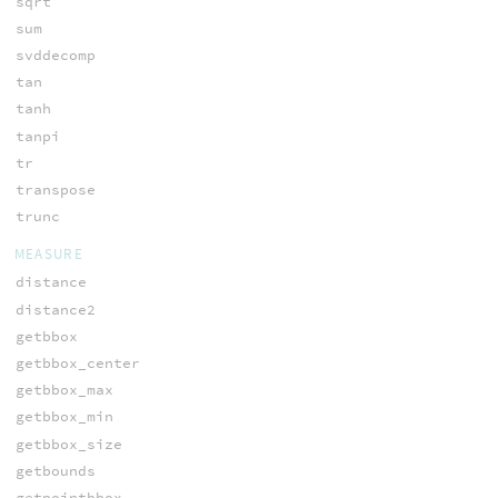
sqrt
sum
svddecomp
tan
tanh
tanpi
tr
transpose
trunc
MEASURE
distance
distance2
getbbox
getbbox_center
getbbox_max
getbbox_min
getbbox_size
getbounds
getpointbbox