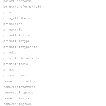
pointtransforms
pointtransformsrigid
prim
prim_attribute
primarclen
primattrib
primattribsize
primattribtype
primattribtypeinfo
primduv
priminteriorweights
primintrinsic
primuv
primuvconvert
removedetailattrib
removepointattrib
removepointgroup
removeprimattrib
removeprimgroup