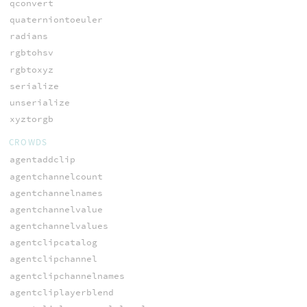
qconvert
quaterniontoeuler
radians
rgbtohsv
rgbtoxyz
serialize
unserialize
xyztorgb
CROWDS
agentaddclip
agentchannelcount
agentchannelnames
agentchannelvalue
agentchannelvalues
agentclipcatalog
agentclipchannel
agentclipchannelnames
agentcliplayerblend