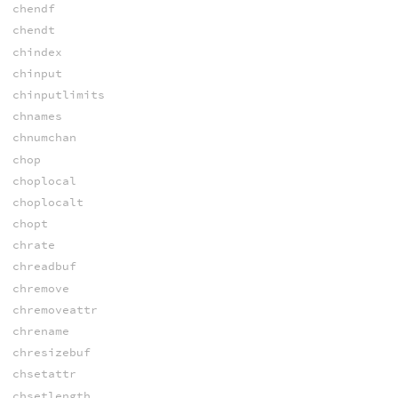
chendf
chendt
chindex
chinput
chinputlimits
chnames
chnumchan
chop
choplocal
choplocalt
chopt
chrate
chreadbuf
chremove
chremoveattr
chrename
chresizebuf
chsetattr
chsetlength