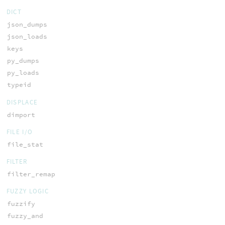
DICT
json_dumps
json_loads
keys
py_dumps
py_loads
typeid
DISPLACE
dimport
FILE I/O
file_stat
FILTER
filter_remap
FUZZY LOGIC
fuzzify
fuzzy_and