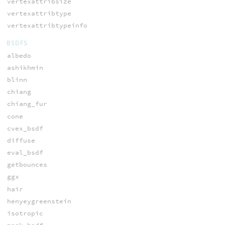
vertexattribsize
vertexattribtype
vertexattribtypeinfo
BSDFS
albedo
ashikhmin
blinn
chiang
chiang_fur
cone
cvex_bsdf
diffuse
eval_bsdf
getbounces
ggx
hair
henyeygreenstein
isotropic