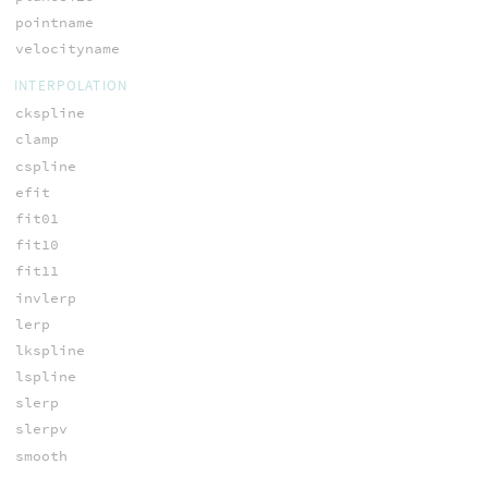
pointname
velocityname
INTERPOLATION
ckspline
clamp
cspline
efit
fit01
fit10
fit11
invlerp
lerp
lkspline
lspline
slerp
slerpv
smooth