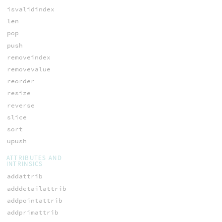
isvalidindex
len
pop
push
removeindex
removevalue
reorder
resize
reverse
slice
sort
upush
ATTRIBUTES AND
INTRINSICS
addattrib
adddetailattrib
addpointattrib
addprimattrib