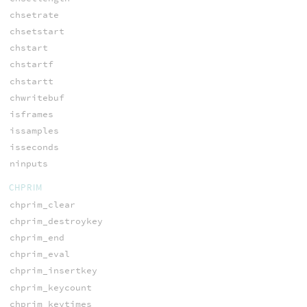
chsetrate
chsetstart
chstart
chstartf
chstartt
chwritebuf
isframes
issamples
isseconds
ninputs
CHPRIM
chprim_clear
chprim_destroykey
chprim_end
chprim_eval
chprim_insertkey
chprim_keycount
chprim_keytimes