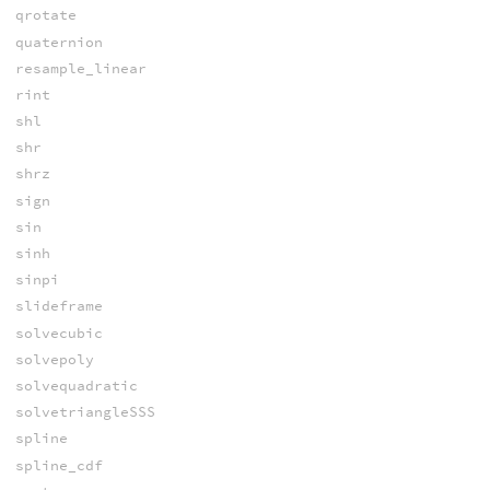
qrotate
quaternion
resample_linear
rint
shl
shr
shrz
sign
sin
sinh
sinpi
slideframe
solvecubic
solvepoly
solvequadratic
solvetriangleSSS
spline
spline_cdf