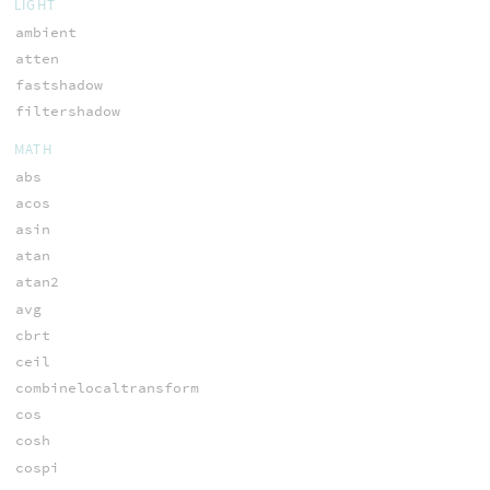
LIGHT
ambient
atten
fastshadow
filtershadow
MATH
abs
acos
asin
atan
atan2
avg
cbrt
ceil
combinelocaltransform
cos
cosh
cospi