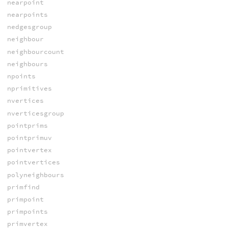
nearpoint
nearpoints
nedgesgroup
neighbour
neighbourcount
neighbours
npoints
nprimitives
nvertices
nverticesgroup
pointprims
pointprimuv
pointvertex
pointvertices
polyneighbours
primfind
primpoint
primpoints
primvertex