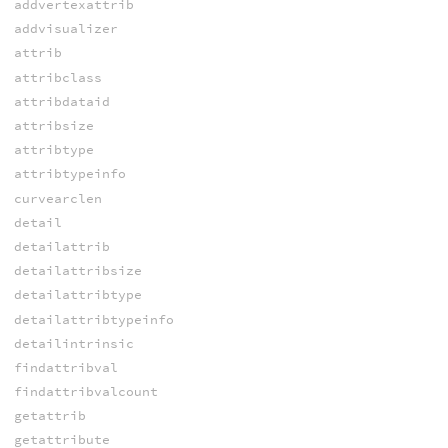
addvertexattrib
addvisualizer
attrib
attribclass
attribdataid
attribsize
attribtype
attribtypeinfo
curvearclen
detail
detailattrib
detailattribsize
detailattribtype
detailattribtypeinfo
detailintrinsic
findattribval
findattribvalcount
getattrib
getattribute