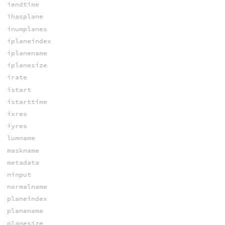
iendtime
ihasplane
inumplanes
iplaneindex
iplanename
iplanesize
irate
istart
istarttime
ixres
iyres
lumname
maskname
metadata
ninput
normalname
planeindex
planename
planesize