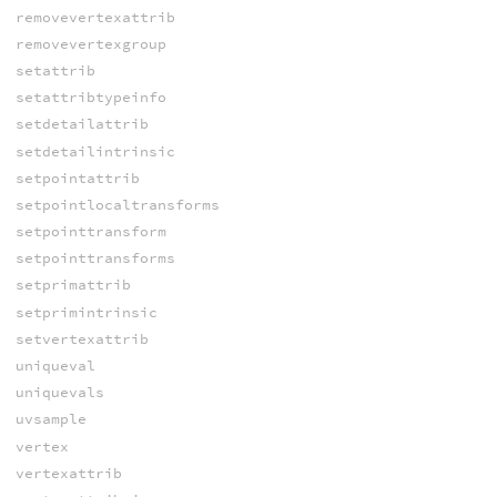
removevertexattrib
removevertexgroup
setattrib
setattribtypeinfo
setdetailattrib
setdetailintrinsic
setpointattrib
setpointlocaltransforms
setpointtransform
setpointtransforms
setprimattrib
setprimintrinsic
setvertexattrib
uniqueval
uniquevals
uvsample
vertex
vertexattrib