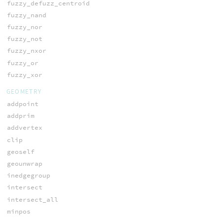
fuzzy_defuzz_centroid
fuzzy_nand
fuzzy_nor
fuzzy_not
fuzzy_nxor
fuzzy_or
fuzzy_xor
GEOMETRY
addpoint
addprim
addvertex
clip
geoself
geounwrap
inedgegroup
intersect
intersect_all
minpos