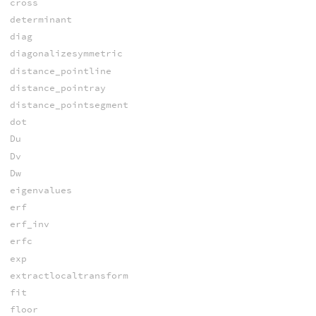
cross
determinant
diag
diagonalizesymmetric
distance_pointline
distance_pointray
distance_pointsegment
dot
Du
Dv
Dw
eigenvalues
erf
erf_inv
erfc
exp
extractlocaltransform
fit
floor