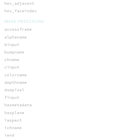
hex_adjacent
hex_faceindex
IMAGE PROCESSING
accessframe
alphaname
binput
bumpname
chname
cinput
colorname
depthname
dsmpixel
finput
hasmetadata
hasplane
iaspect
ichname
iend