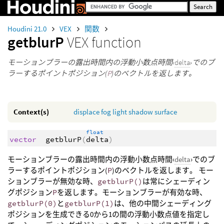
Houdini 21.0
VEX
関数
getblurP
VEX function
モーションブラーの露出時間内の浮動小数点時間‹
delta
›でのブ
ラーするポイントポジション(
P
)のベクトルを返します。
Context(s)
displace
fog
light
shadow
surface
float
vector
getblurP
(
delta
)
モーションブラーの露出時間内の浮動小数点時間‹
delta
›でのブ
ラーするポイントポジション(
P
)のベクトルを返します。 モー
ションブラーが無効な時、
getblurP()
は常にシェーディン
グポジション
P
を返します。モーションブラーが有効な時、
getblurP(0)
と
getblurP(1)
は、他の中間シェーディング
ポジションを生成できる0から1の間の浮動小数点値を指定し