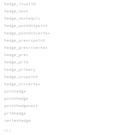
hedge_isvalid
hedge_next
hedge_nextequiv
hedge_postdstpoint
hedge_postdstvertex
hedge_presrcpoint
hedge_presrcvertex
hedge_prev
hedge_prim
hedge_primary
hedge_srcpoint
hedge_srcvertex
pointedge
pointhedge
pointhedgenext
primhedge
vertexhedge
HEX