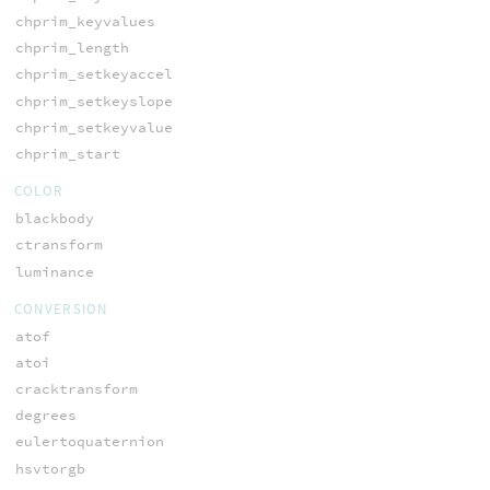
chprim_keyvalues
chprim_length
chprim_setkeyaccel
chprim_setkeyslope
chprim_setkeyvalue
chprim_start
COLOR
blackbody
ctransform
luminance
CONVERSION
atof
atoi
cracktransform
degrees
eulertoquaternion
hsvtorgb