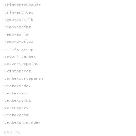
primvertexcount
primvertices
removeattrib
removepoint
removeprim
removevertex
setedgegroup
setprimvertex
setvertexpoint
uvintersect
vertexcurveparam
vertexindex
vertexnext
vertexpoint
vertexprev
vertexprim
vertexprimindex
GROUPS