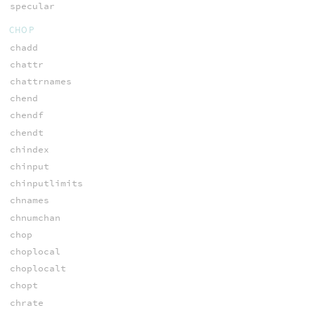
specular
CHOP
chadd
chattr
chattrnames
chend
chendf
chendt
chindex
chinput
chinputlimits
chnames
chnumchan
chop
choplocal
choplocalt
chopt
chrate