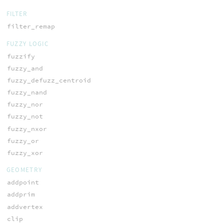
FILTER
filter_remap
FUZZY LOGIC
fuzzify
fuzzy_and
fuzzy_defuzz_centroid
fuzzy_nand
fuzzy_nor
fuzzy_not
fuzzy_nxor
fuzzy_or
fuzzy_xor
GEOMETRY
addpoint
addprim
addvertex
clip