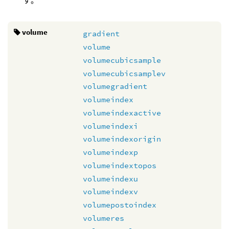
す。
volume
gradient
volume
volumecubicsample
volumecubicsamplev
volumegradient
volumeindex
volumeindexactive
volumeindexi
volumeindexorigin
volumeindexp
volumeindextopos
volumeindexu
volumeindexv
volumepostoindex
volumeres