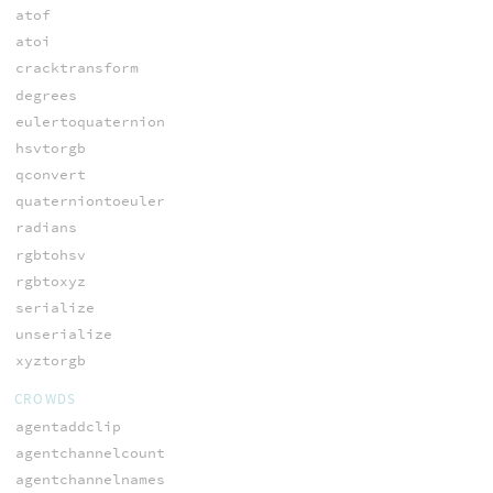
atof
atoi
cracktransform
degrees
eulertoquaternion
hsvtorgb
qconvert
quaterniontoeuler
radians
rgbtohsv
rgbtoxyz
serialize
unserialize
xyztorgb
CROWDS
agentaddclip
agentchannelcount
agentchannelnames