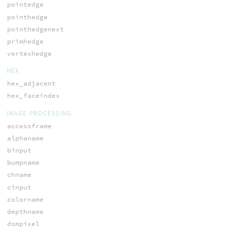
pointedge
pointhedge
pointhedgenext
primhedge
vertexhedge
HEX
hex_adjacent
hex_faceindex
IMAGE PROCESSING
accessframe
alphaname
binput
bumpname
chname
cinput
colorname
depthname
dsmpixel