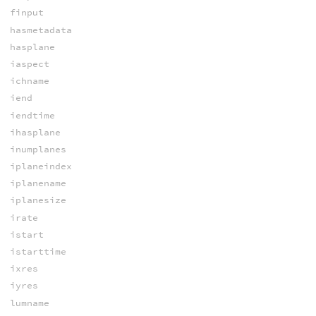
finput
hasmetadata
hasplane
iaspect
ichname
iend
iendtime
ihasplane
inumplanes
iplaneindex
iplanename
iplanesize
irate
istart
istarttime
ixres
iyres
lumname