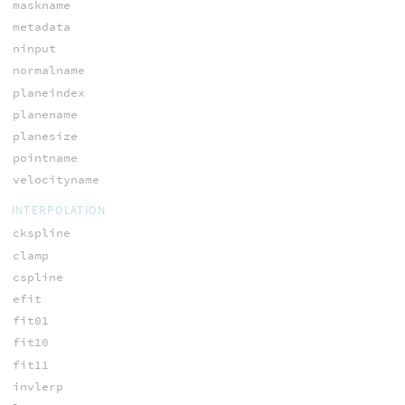
maskname
metadata
ninput
normalname
planeindex
planename
planesize
pointname
velocityname
INTERPOLATION
ckspline
clamp
cspline
efit
fit01
fit10
fit11
invlerp