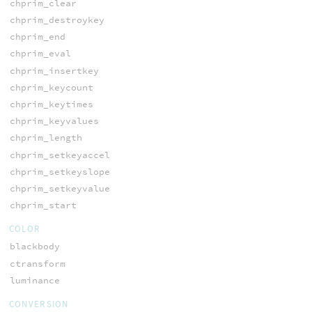
chprim_clear
chprim_destroykey
chprim_end
chprim_eval
chprim_insertkey
chprim_keycount
chprim_keytimes
chprim_keyvalues
chprim_length
chprim_setkeyaccel
chprim_setkeyslope
chprim_setkeyvalue
chprim_start
COLOR
blackbody
ctransform
luminance
CONVERSION