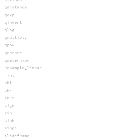
qdistance
qexp
qinvert
qlog
qmultiply
qpow
qrotate
quaternion
resample_linear
rint
shl
shr
shrz
sign
sin
sinh
sinpi
slideframe