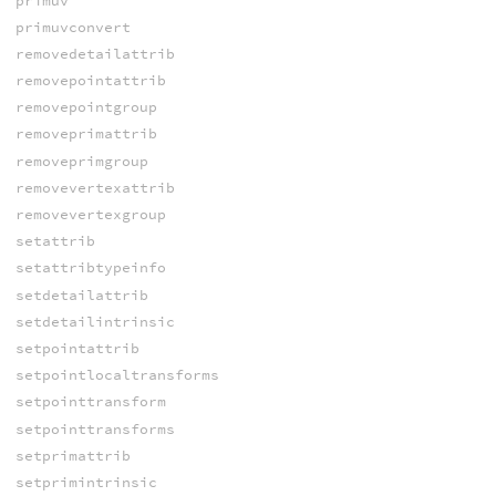
primuv
primuvconvert
removedetailattrib
removepointattrib
removepointgroup
removeprimattrib
removeprimgroup
removevertexattrib
removevertexgroup
setattrib
setattribtypeinfo
setdetailattrib
setdetailintrinsic
setpointattrib
setpointlocaltransforms
setpointtransform
setpointtransforms
setprimattrib
setprimintrinsic