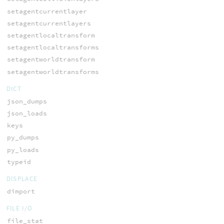
setagentcurrentlayer
setagentcurrentlayers
setagentlocaltransform
setagentlocaltransforms
setagentworldtransform
setagentworldtransforms
DICT
json_dumps
json_loads
keys
py_dumps
py_loads
typeid
DISPLACE
dimport
FILE I/O
file_stat