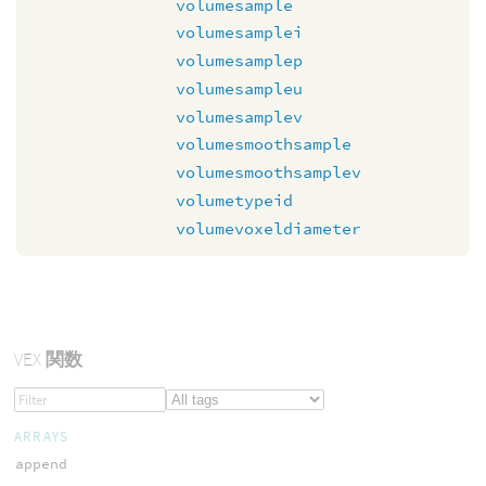
volumesample
volumesamplei
volumesamplep
volumesampleu
volumesamplev
volumesmoothsample
volumesmoothsamplev
volumetypeid
volumevoxeldiameter
VEX
関数
ARRAYS
append