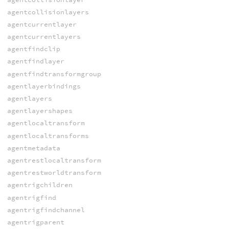
agentcollisionlayers
agentcurrentlayer
agentcurrentlayers
agentfindclip
agentfindlayer
agentfindtransformgroup
agentlayerbindings
agentlayers
agentlayershapes
agentlocaltransform
agentlocaltransforms
agentmetadata
agentrestlocaltransform
agentrestworldtransform
agentrigchildren
agentrigfind
agentrigfindchannel
agentrigparent