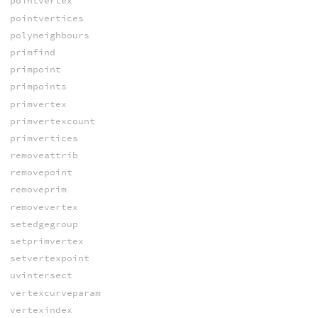
pointvertex
pointvertices
polyneighbours
primfind
primpoint
primpoints
primvertex
primvertexcount
primvertices
removeattrib
removepoint
removeprim
removevertex
setedgegroup
setprimvertex
setvertexpoint
uvintersect
vertexcurveparam
vertexindex