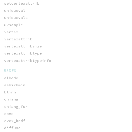
setvertexattrib
uniqueval
uniquevals
uvsample
vertex
vertexattrib
vertexattribsize
vertexattribtype
vertexattribtypeinfo
BSDFS
albedo
ashikhmin
blinn
chiang
chiang_fur
cone
cvex_bsdf
diffuse