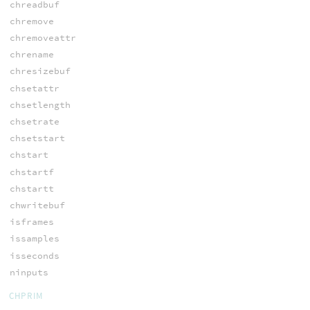
chreadbuf
chremove
chremoveattr
chrename
chresizebuf
chsetattr
chsetlength
chsetrate
chsetstart
chstart
chstartf
chstartt
chwritebuf
isframes
issamples
isseconds
ninputs
CHPRIM