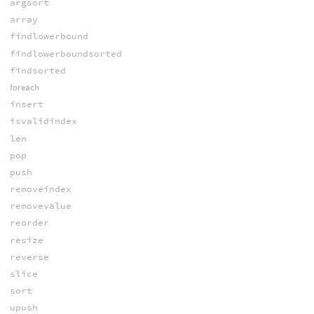
argsort
array
findlowerbound
findlowerboundsorted
findsorted
foreach
insert
isvalidindex
len
pop
push
removeindex
removevalue
reorder
resize
reverse
slice
sort
upush