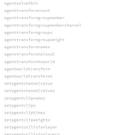
agentsolvefbik
agenttransformcount
agenttransformgroupmember
agenttransformgroupmemberchannel
agenttransformgroups
agenttransformgroupweight
agenttransformnames
agenttransformtolocal
agenttransformtoworld
agentworldtransform
agentworldtransforms
setagentchannelvalue
setagentchannelvalues
setagentclipnames
setagentclips
setagentcliptimes
setagentclipweights
setagentcollisionlayer
setagentcollisionlayers