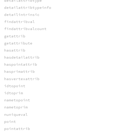
detailattribtype
detailattribtypeinfo
detailintrinsic
findattribval
findattribvalcount
getattrib
getattribute
hasattrib
hasdetailattrib
haspointattrib
hasprimattrib
hasvertexattrib
idtopoint
idtoprim
nametopoint
nametoprim
nuniqueval
point
pointattrib