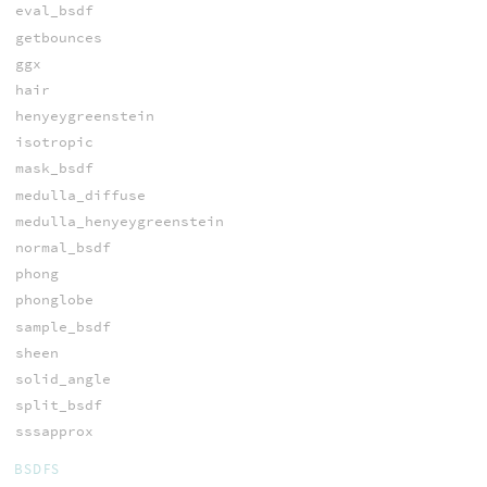
eval_bsdf
getbounces
ggx
hair
henyeygreenstein
isotropic
mask_bsdf
medulla_diffuse
medulla_henyeygreenstein
normal_bsdf
phong
phonglobe
sample_bsdf
sheen
solid_angle
split_bsdf
sssapprox
BSDFS