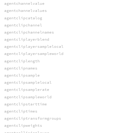
agentchannelvalue
agentchannelvalues
agentclipcatalog
agentclipchannel
agentclipchannelnames
agentcliplayerblend
agentcliplayersamplelocal
agentcliplayersampleworld
agentcliplength
agentclipnames
agentclipsample
agentclipsamplelocal
agentclipsamplerate
agentclipsampleworld
agentclipstarttime
agentcliptimes
agentcliptransformgroups
agentclipweights
agentcollisionlayer