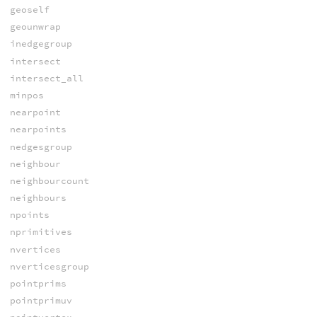
geoself
geounwrap
inedgegroup
intersect
intersect_all
minpos
nearpoint
nearpoints
nedgesgroup
neighbour
neighbourcount
neighbours
npoints
nprimitives
nvertices
nverticesgroup
pointprims
pointprimuv