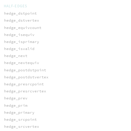
HALF-EDGES
hedge_dstpoint
hedge_dstvertex
hedge_equivcount
hedge_isequiv
hedge_isprimary
hedge_isvalid
hedge_next
hedge_nextequiv
hedge_postdstpoint
hedge_postdstvertex
hedge_presrcpoint
hedge_presrcvertex
hedge_prev
hedge_prim
hedge_primary
hedge_srcpoint
hedge_srcvertex