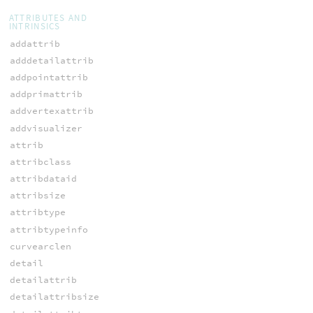
ATTRIBUTES AND
INTRINSICS
addattrib
adddetailattrib
addpointattrib
addprimattrib
addvertexattrib
addvisualizer
attrib
attribclass
attribdataid
attribsize
attribtype
attribtypeinfo
curvearclen
detail
detailattrib
detailattribsize