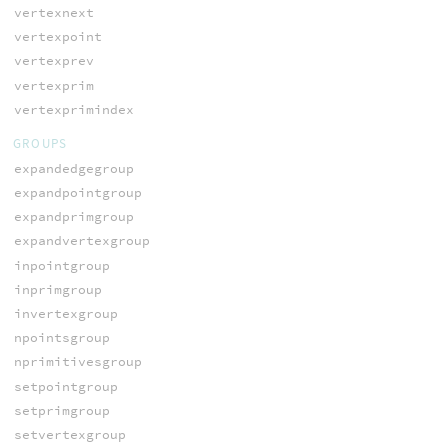
vertexnext
vertexpoint
vertexprev
vertexprim
vertexprimindex
GROUPS
expandedgegroup
expandpointgroup
expandprimgroup
expandvertexgroup
inpointgroup
inprimgroup
invertexgroup
npointsgroup
nprimitivesgroup
setpointgroup
setprimgroup
setvertexgroup