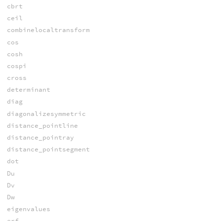
cbrt
ceil
combinelocaltransform
cos
cosh
cospi
cross
determinant
diag
diagonalizesymmetric
distance_pointline
distance_pointray
distance_pointsegment
dot
Du
Dv
Dw
eigenvalues
erf