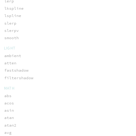
lerp
lkspline
lspline
slerp
slerpv
smooth
LIGHT
ambient
atten
fastshadow
filtershadow
MATH
abs
acos
asin
atan
atan2
avg