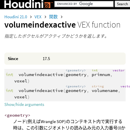
Houdini 21.0
VEX
関数
volumeindexactive
VEX function
指定したボクセルがアクティブかどうかを返します。
Since
17.5
<geometry>
int
vector
int
volumeindexactive
(
geometry
,
primnum
,
voxel
)
<geometry>
string
vect
int
volumeindexactive
(
geometry
,
volumename
,
voxel
)
Show/hide arguments
<geometry>
ノード(例えばWrangle SOP)のコンテキスト内で実行する
時は、この引数にジオメトリの読み込み元の入力番号(0か