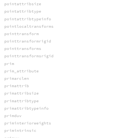
pointattribsize
pointattribtype
pointattribtypeinfo
pointlocaltransforms
pointtransform
pointtransformrigid
pointtransforms
pointtransformsrigid
prim
prim_attribute
primarclen
primattrib
primattribsize
primattribtype
primattribtypeinfo
primduv
priminteriorweights
primintrinsic