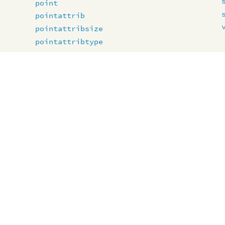
point
pointattrib
pointattribsize
pointattribtype