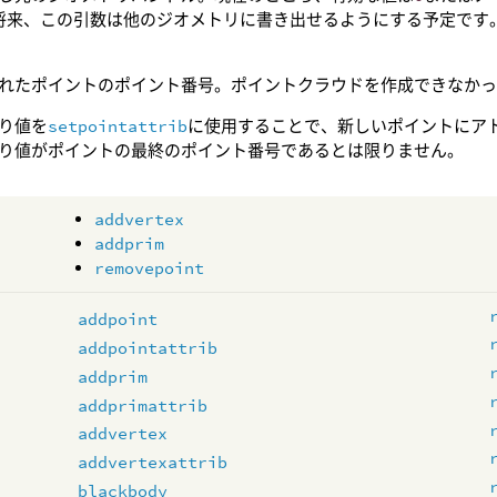
(将来、この引数は他のジオメトリに書き出せるようにする予定です。
れたポイントのポイント番号。ポイントクラウドを作成できなか
り値を
setpointattrib
に使用することで、新しいポイントにア
り値がポイントの最終のポイント番号であるとは限りません。
addvertex
addprim
removepoint
addpoint
addpointattrib
addprim
addprimattrib
addvertex
addvertexattrib
blackbody