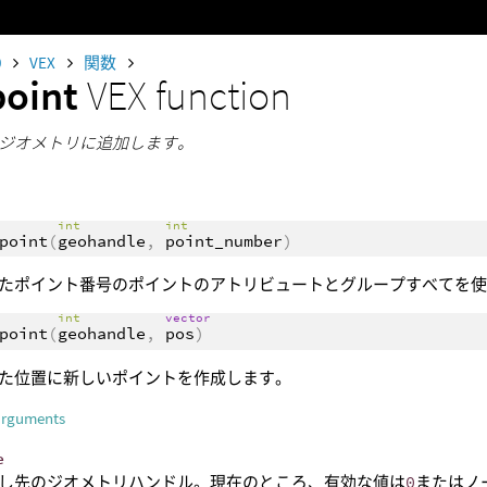
0
VEX
関数
point
VEX function
ジオメトリに追加します。
int
int
point
(
geohandle
,
point_number
)
たポイント番号のポイントのアトリビュートとグループすべてを
int
vector
point
(
geohandle
,
pos
)
た位置に新しいポイントを作成します。
arguments
e
し先のジオメトリハンドル。現在のところ、有効な値は
0
またはノ