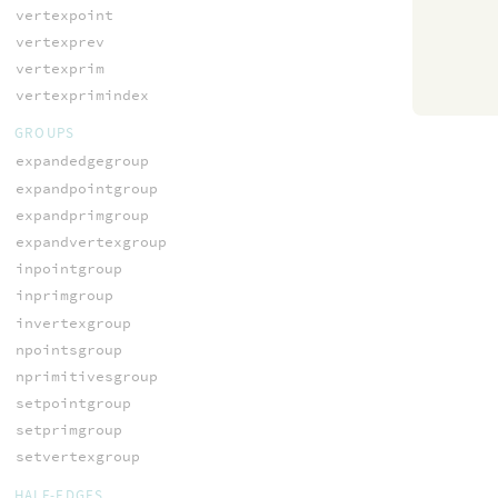
vertexpoint
vertexprev
vertexprim
vertexprimindex
GROUPS
expandedgegroup
expandpointgroup
expandprimgroup
expandvertexgroup
inpointgroup
inprimgroup
invertexgroup
npointsgroup
nprimitivesgroup
setpointgroup
setprimgroup
setvertexgroup
HALF-EDGES