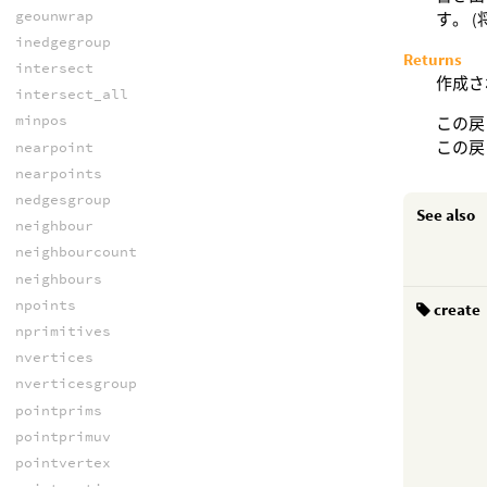
geounwrap
す。 
inedgegroup
Returns
intersect
作成さ
intersect_all
minpos
この戻
この戻
nearpoint
nearpoints
nedgesgroup
See also
neighbour
neighbourcount
neighbours
npoints
create
nprimitives
nvertices
nverticesgroup
pointprims
pointprimuv
pointvertex