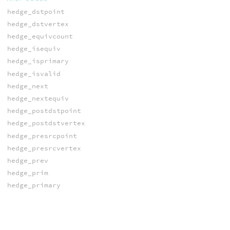
hedge_dstpoint
hedge_dstvertex
hedge_equivcount
hedge_isequiv
hedge_isprimary
hedge_isvalid
hedge_next
hedge_nextequiv
hedge_postdstpoint
hedge_postdstvertex
hedge_presrcpoint
hedge_presrcvertex
hedge_prev
hedge_prim
hedge_primary
hedge_srcpoint
hedge_srcvertex
pointedge