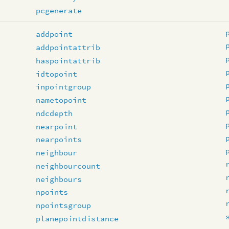
pcgenerate
addpoint
addpointattrib
haspointattrib
idtopoint
inpointgroup
nametopoint
ndcdepth
nearpoint
nearpoints
neighbour
neighbourcount
neighbours
npoints
npointsgroup
planepointdistance