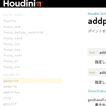
FILTER
filter_remap
Houdini 21.
FUZZY LOGIC
add
fuzzify
fuzzy_and
ポイントを
fuzzy_defuzz_centroid
fuzzy_nand
fuzzy_nor
fuzzy_not
int
add
fuzzy_nxor
fuzzy_or
指定し
fuzzy_xor
int
add
GEOMETRY
addpoint
指定し
addprim
Show/hide 
addvertex
clip
geohandl
geoself
書き出