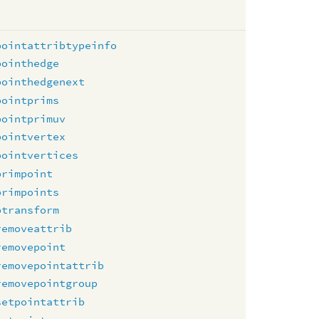
pointattribtypeinfo
pointhedge
pointhedgenext
pointprims
pointprimuv
pointvertex
pointvertices
primpoint
primpoints
ptransform
removeattrib
removepoint
removepointattrib
removepointgroup
setpointattrib