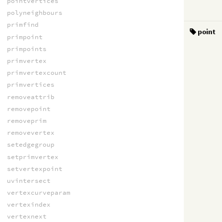
pointvertices
polyneighbours
primfind
point
primpoint
primpoints
primvertex
primvertexcount
primvertices
removeattrib
removepoint
removeprim
removevertex
setedgegroup
setprimvertex
setvertexpoint
uvintersect
vertexcurveparam
vertexindex
vertexnext