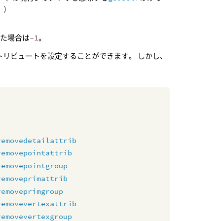
)
った場合は
-1
。
トリビュートを設定することができます。 しかし、
removedetailattrib
removepointattrib
removepointgroup
removeprimattrib
removeprimgroup
removevertexattrib
removevertexgroup