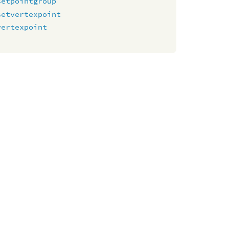
setpointgroup
setvertexpoint
vertexpoint