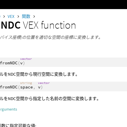
0
VEX
関数
mNDC
VEX function
準デバイス座標)の位置を適切な空間の座標に変換します。
vector
fromNDC
(
v
)
ルをNDC空間から現行空間に変換します。
string
vector
fromNDC
(
space
,
v
)
ルをNDC空間から指定した名前の空間に変換します。
arguments
ce引数に指定可能な値: