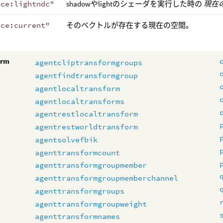
ace:lightndc"
shadowやlightのシェーダを実行した時の
現在
ace:current"
そのベクトルが存在する現在の空間。
orm
agentcliptransformgroups
agentfindtransformgroup
agentlocaltransform
agentlocaltransforms
agentrestlocaltransform
agentrestworldtransform
agentsolvefbik
agenttransformcount
agenttransformgroupmember
agenttransformgroupmemberchannel
agenttransformgroups
agenttransformgroupweight
agenttransformnames