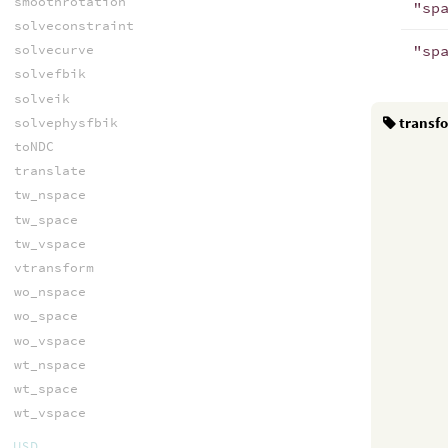
smoothrotation
"sp
solveconstraint
"sp
solvecurve
solvefbik
solveik
transf
solvephysfbik
toNDC
translate
tw_nspace
tw_space
tw_vspace
vtransform
wo_nspace
wo_space
wo_vspace
wt_nspace
wt_space
wt_vspace
USD