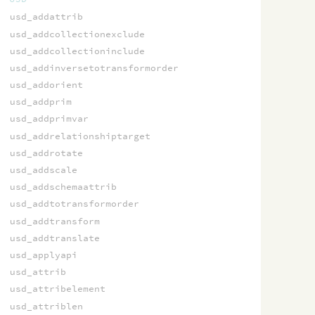
usd_addattrib
usd_addcollectionexclude
usd_addcollectioninclude
usd_addinversetotransformorder
usd_addorient
usd_addprim
usd_addprimvar
usd_addrelationshiptarget
usd_addrotate
usd_addscale
usd_addschemaattrib
usd_addtotransformorder
usd_addtransform
usd_addtranslate
usd_applyapi
usd_attrib
usd_attribelement
usd_attriblen