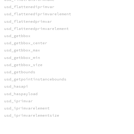
usd_flattenediprimvar
usd_flattenediprimvarelement
usd_flattenedprimvar
usd_flattenedprimvarelement
usd_getbbox
usd_getbbox_center
usd_getbbox_max
usd_getbbox_min
usd_getbbox_size
usd_getbounds
usd_getpointinstancebounds
usd_hasapi
usd_haspayload
usd_iprimvar
usd_iprimvarelement
usd_iprimvarelementsize
usd_iprimvarindices
usd_iprimvarinterpolation