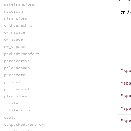
maketransform
ndcdepth
オブ
ntransform
orthographic
ow_nspace
ow_space
ow_vspace
packedtransform
perspective
polardecomp
"sp
prerotate
prescale
"sp
pretranslate
"sp
ptransform
rotate
"sp
rotate_x_to
scale
"sp
setpackedtransform