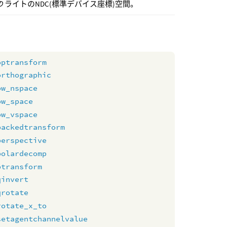
の
ライトのNDC(標準デバイス座標)空間。
optransform
orthographic
ow_nspace
ow_space
ow_vspace
packedtransform
perspective
polardecomp
ptransform
qinvert
qrotate
rotate_x_to
setagentchannelvalue