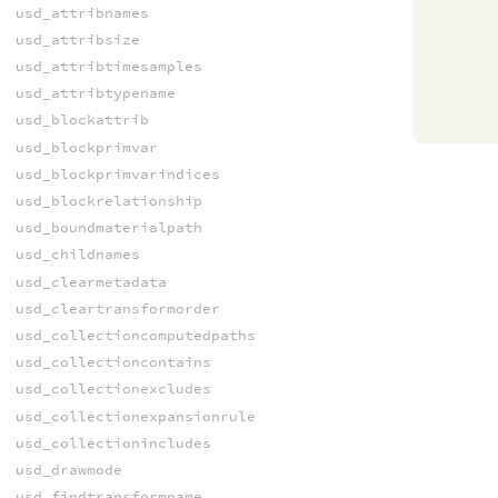
usd_attribnames
usd_attribsize
usd_attribtimesamples
usd_attribtypename
usd_blockattrib
usd_blockprimvar
usd_blockprimvarindices
usd_blockrelationship
usd_boundmaterialpath
usd_childnames
usd_clearmetadata
usd_cleartransformorder
usd_collectioncomputedpaths
usd_collectioncontains
usd_collectionexcludes
usd_collectionexpansionrule
usd_collectionincludes
usd_drawmode
usd_findtransformname