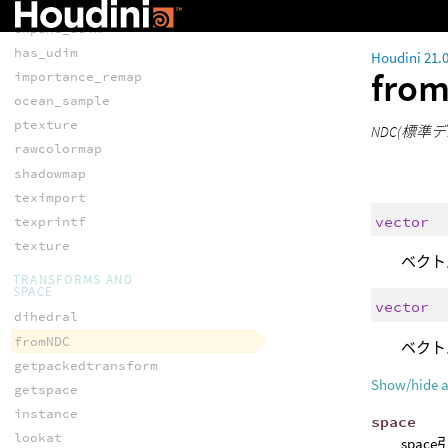
environment
expand_udim
has_udim
Houdini 21.
fro
importance_remap
ocean_sample
ptexture
NDC(標
rawcolormap
shadowmap
teximport
vector
texprintf
texture
ベクト
TRANSFORMS AND
SPACE
vector
dihedral
fromNDC
ベクト
getpackedtransform
Show/hide 
getspace
instance
space
lookat
spa