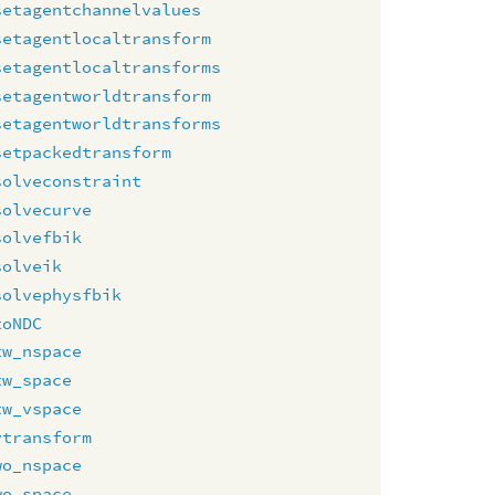
setagentchannelvalues
setagentlocaltransform
setagentlocaltransforms
setagentworldtransform
setagentworldtransforms
setpackedtransform
solveconstraint
solvecurve
solvefbik
solveik
solvephysfbik
toNDC
tw_nspace
tw_space
tw_vspace
vtransform
wo_nspace
wo_space