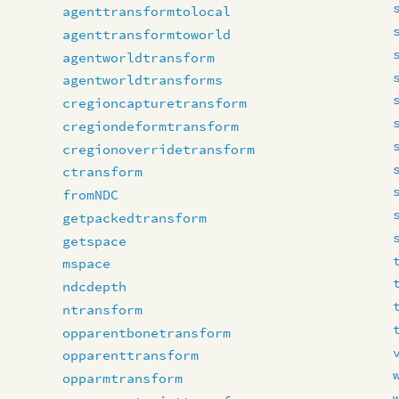
agenttransformtolocal
agenttransformtoworld
agentworldtransform
agentworldtransforms
cregioncapturetransform
cregiondeformtransform
cregionoverridetransform
ctransform
fromNDC
getpackedtransform
getspace
mspace
ndcdepth
ntransform
opparentbonetransform
opparenttransform
opparmtransform