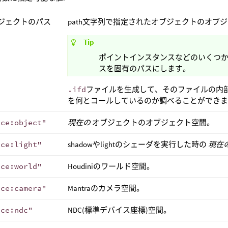
ジェクトのパス
path文字列で指定されたオブジェクトのオブ
Tip
ポイントインスタンスなどのいくつかの
スを固有のパスにします。
.ifd
ファイルを生成して、そのファイルの内部
を何とコールしているのか調べることができ
ace:object"
現在の
オブジェクトのオブジェクト空間。
ace:light"
shadowやlightのシェーダを実行した時の
現在
ace:world"
Houdiniのワールド空間。
ace:camera"
Mantraのカメラ空間。
ace:ndc"
NDC(標準デバイス座標)空間。