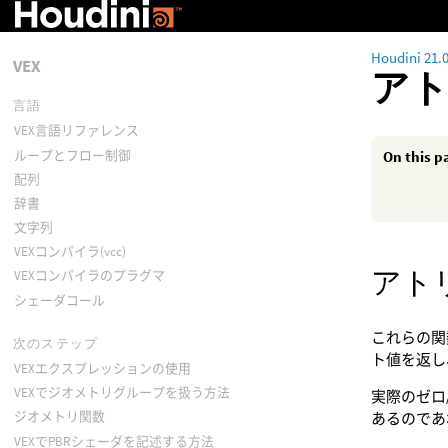
Houdini 21.
VEX
ア
言語
VEX言語リファレンス
ループとフロー制御
On this p
配列
辞書
文字列
VEXコンパイラ(vcc)
アト
VEXコンパイラのプラグマ
シェーダコール
これらの関数
次のステップ
ト値を返し
VEXエクスプレッションの使用
VEXでジオメトリグループを扱う方法
実際のゼロ
ジオメトリ関数
あるのであ
VEXでPBRシェーダを記述する方法