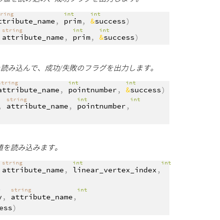
tring
int
int
ttribute_name
,
prim
,
&
success
)
string
int
int
,
attribute_name
,
prim
,
&
success
)
値を読み込んで、成功/失敗のフラグを出力します。
string
int
int
attribute_name
,
pointnumber
,
&
success
)
string
int
int
,
attribute_name
,
pointnumber
,
の値を読み込みます。
string
int
int
,
attribute_name
,
linear_vertex_index
,
>
string
int
y
,
attribute_name
,
ess
)