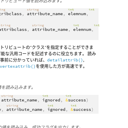
アトリビュート値を読み込みます。
ring
string
int
int
tribclass
,
attribute_name
,
elemnum
,
string
string
int
int
attribclass
,
attribute_name
,
elemnum
,
トリビュートの“クラス”を指定することができま
可能な汎用コードを記述するのに役立ちます。 読み
が事前に分かっていれば、
detailattrib()
,
vertexattrib()
を使用した方が高速です。
の値を読み込みます。
string
int
int
,
attribute_name
,
ignored
,
&
success
)
>
string
int
int
y
,
attribute_name
,
ignored
,
&
success
)
ュートの値を読み込み、成功フラグを出力します。