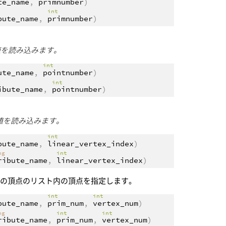
te_name
,
primnumber
)
int
bute_name
,
primnumber
)
の値を読み込みます。
int
ute_name
,
pointnumber
)
g
int
ibute_name
,
pointnumber
)
の値を読み込みます。
int
bute_name
,
linear_vertex_index
)
ing
int
ribute_name
,
linear_vertex_index
)
ての頂点のリスト内の頂点を指定します。
int
int
bute_name
,
prim_num
,
vertex_num
)
ing
int
int
ribute_name
,
prim_num
,
vertex_num
)