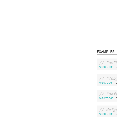
EXAMPLES
// "u
vector
// "/
vector
// "d
vector
// de
vector