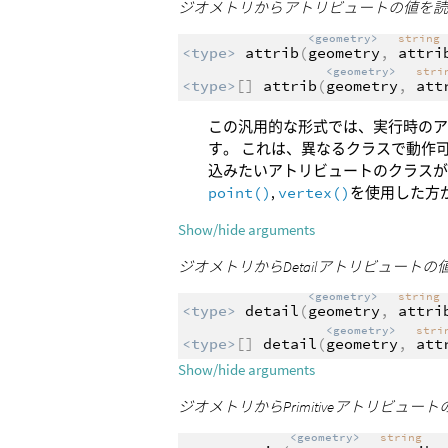
ジオメトリからアトリビュートの値を
<geometry>
string
<type>
attrib
(
geometry
,
attri
<geometry>
str
<type>
[]
attrib
(
geometry
,
att
この汎用的な形式では、実行時のア
す。 これは、異なるクラスで動作
込みたいアトリビュートのクラス
point()
,
vertex()
を使用した方
Show/hide arguments
ジオメトリからDetailアトリビュート
<geometry>
string
<type>
detail
(
geometry
,
attri
<geometry>
str
<type>
[]
detail
(
geometry
,
att
Show/hide arguments
ジオメトリからPrimitiveアトリビュ
<geometry>
string