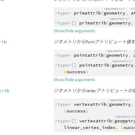
<geometry>
s
<type>
primattrib
(
geometry
,
a
<geometry>
<type>
[]
primattrib
(
geometry
Show/hide arguments
rib
ジオメトリからPointアトリビュート
<geometry>
<type>
pointattrib
(
geometry
,
<geometry>
<type>
[]
pointattrib
(
geometry
&
success
)
Show/hide arguments
trib
ジオメトリからVertexアトリビュート
<geometry>
<type>
vertexattrib
(
geometry
&
success
)
<geometry
<type>
[]
vertexattrib
(
geometr
int
linear_vertex_index
,
&
succ