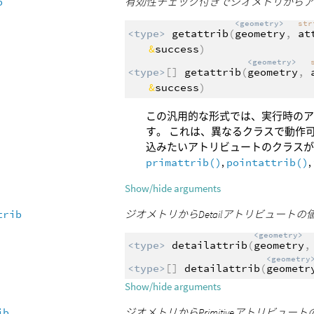
b
有効性チェック付きでジオメトリから
<geometry>
st
<type>
getattrib
(
geometry
,
at
&
success
)
<geometry>
<type>
[]
getattrib
(
geometry
,
&
success
)
この汎用的な形式では、実行時のア
す。 これは、異なるクラスで動作
込みたいアトリビュートのクラス
primattrib()
,
pointattrib()
,
Show/hide arguments
trib
ジオメトリからDetailアトリビュート
<geometry>
<type>
detailattrib
(
geometry
<geometry
<type>
[]
detailattrib
(
geometr
Show/hide arguments
ib
ジオメトリからPrimitiveアトリビ