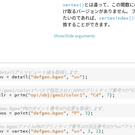
vertex()
とは違って、この関数に
け取るバージョンがありません。 
たいのであれば、
vertexindex()
換することができます。
Show/hide arguments
v"Detailアトリビュート値を取得します。
uv
 = 
detail
(
"defgeo.bgeo"
, 
"uv"
obj/geo1/color1"パスで指定されたSOPのプリミティブ番号7の
clr
 = 
prim
(
"op:/obj/geo1/color1"
, 
"Cd"
, 
7
efgeo.bgeo"内のポイント番号3の位置を取得します。
pos
 = 
point
(
"defgeo.bgeo"
, 
"P"
, 
3
fgeo.bgeoファイル内のプリミティブ番号3の頂点番号2の"uv"
uv
 = 
vertex
(
"defgeo.bgeo"
, 
"uv"
, 
3
, 
2