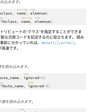
読み込みます。
string
int
bclass
,
name
,
elemnum
)
ing
string
int
ribclass
,
name
,
elemnum
)
トリビュートの“クラス”を指定することができま
可能な汎用コードを記述するのに役立ちます。 読み
が事前に分かっていれば、
detail()
,
prim()
,
が高速です。
の値を読み込みます。
int
bute_name
,
ignored
=0)
ing
int
ribute_name
,
ignored
=0)
ートの値を読み込みます。
int