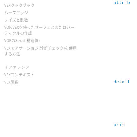
attrib
VEXクックブック
ハーフエッジ
ノイズと乱数
VOP/VEXを使ったサーフェスまたはパー
ティクルの作成
VOPのStruct(構造体)
VEXでアサーション(診断チェック)を使用
する方法
リファレンス
VEXコンテキスト
detail
VEX関数
prim