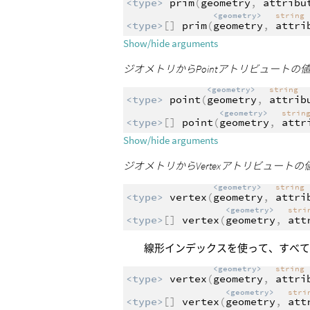
<type>
prim
(
geometry
,
attribu
<geometry>
string
<type>
[]
prim
(
geometry
,
attri
Show/hide arguments
ジオメトリからPointアトリビュート
<geometry>
string
<type>
point
(
geometry
,
attrib
<geometry>
strin
<type>
[]
point
(
geometry
,
attr
Show/hide arguments
ジオメトリからVertexアトリビュート
<geometry>
string
<type>
vertex
(
geometry
,
attri
<geometry>
str
<type>
[]
vertex
(
geometry
,
att
線形インデックスを使って、すべ
<geometry>
string
<type>
vertex
(
geometry
,
attri
<geometry>
str
<type>
[]
vertex
(
geometry
,
att