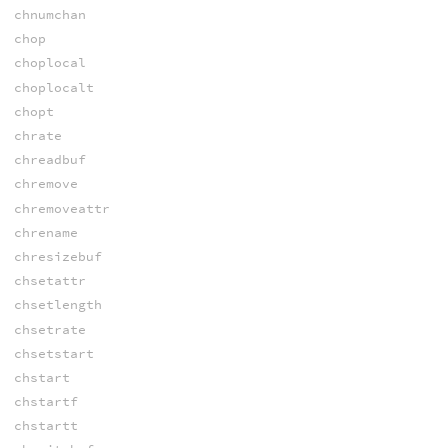
chnumchan
chop
choplocal
choplocalt
chopt
chrate
chreadbuf
chremove
chremoveattr
chrename
chresizebuf
chsetattr
chsetlength
chsetrate
chsetstart
chstart
chstartf
chstartt