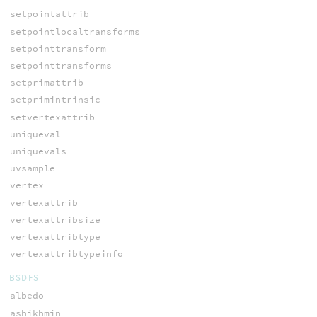
setpointattrib
setpointlocaltransforms
setpointtransform
setpointtransforms
setprimattrib
setprimintrinsic
setvertexattrib
uniqueval
uniquevals
uvsample
vertex
vertexattrib
vertexattribsize
vertexattribtype
vertexattribtypeinfo
BSDFS
albedo
ashikhmin