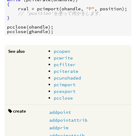
{
rval
 = 
pcimport
(
ohandle
, 
"P"
, 
position
);

// 'position'を使って何かをします。
}
pcclose
(
ohandle
pcclose
(
ghandle
See also
pcopen
pcwrite
pcfilter
pciterate
pcunshaded
pcimport
pcexport
pcclose
create
addpoint
addpointattrib
addprim
addprimattrib