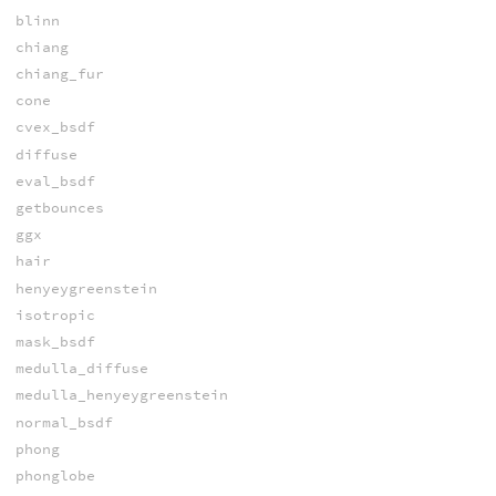
blinn
chiang
chiang_fur
cone
cvex_bsdf
diffuse
eval_bsdf
getbounces
ggx
hair
henyeygreenstein
isotropic
mask_bsdf
medulla_diffuse
medulla_henyeygreenstein
normal_bsdf
phong
phonglobe