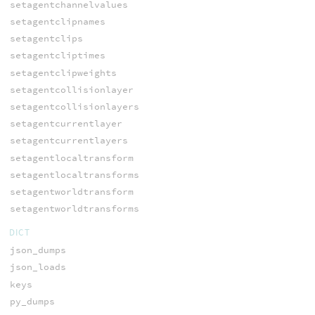
setagentchannelvalues
setagentclipnames
setagentclips
setagentcliptimes
setagentclipweights
setagentcollisionlayer
setagentcollisionlayers
setagentcurrentlayer
setagentcurrentlayers
setagentlocaltransform
setagentlocaltransforms
setagentworldtransform
setagentworldtransforms
DICT
json_dumps
json_loads
keys
py_dumps