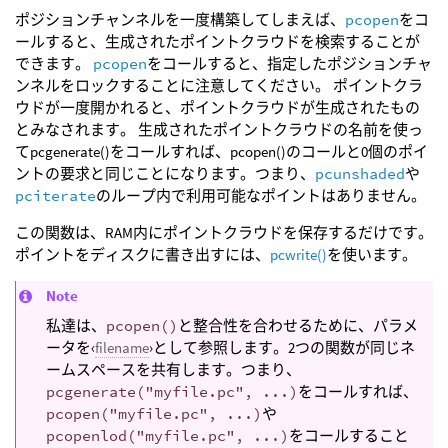
ポジションチャンネルを一度構築してしまえば、
pcopen
をコ
ールすると、生成されたポイントクラウドを検索することが
できます。
pcopen
をコールすると、指定したポジションチャ
ンネルをロックすることに注意してください。 ポイントクラ
ウドが一度開かれると、ポイントクラウドが生成されたもの
とみなされます。 生成されたポイントクラウドの名前を使っ
てpcgenerate()をコールすれば、pcopen()のコールと0個のポイ
ントの要求と同じことになります。つまり、
pcunshaded
や
pciterate
のループ内で利用可能なポイントはありません。
この関数は、RAM内にポイントクラウドを保存するだけです。
ポイントをディスクに書き出すには、
pcwrite()
を使います。
Note
私達は、
pcopen()
と整合性を合わせるために、パラメ
ータを‹
filename
›として参照します。2つの関数が同じネ
ームスペースを共有します。つまり、
pcgenerate("myfile.pc", ...)
をコールすれば、
pcopen("myfile.pc", ...)
や
pcopenlod("myfile.pc", ...)
をコールすること