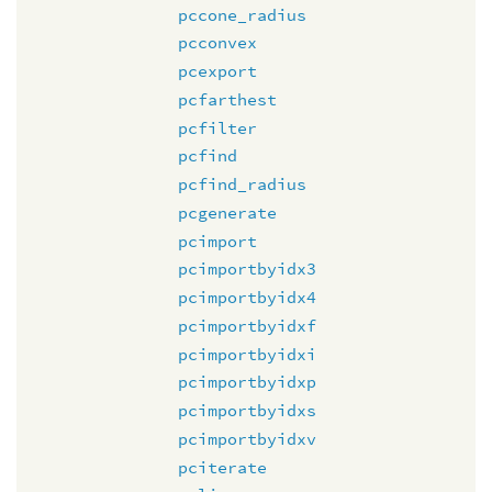
pccone_radius
pcconvex
pcexport
pcfarthest
pcfilter
pcfind
pcfind_radius
pcgenerate
pcimport
pcimportbyidx3
pcimportbyidx4
pcimportbyidxf
pcimportbyidxi
pcimportbyidxp
pcimportbyidxs
pcimportbyidxv
pciterate