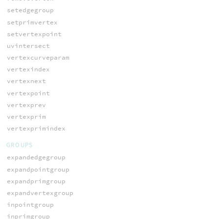
setedgegroup
setprimvertex
setvertexpoint
uvintersect
vertexcurveparam
vertexindex
vertexnext
vertexpoint
vertexprev
vertexprim
vertexprimindex
GROUPS
expandedgegroup
expandpointgroup
expandprimgroup
expandvertexgroup
inpointgroup
inprimgroup