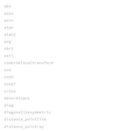
abs
acos
asin
atan
atan2
avg
cbrt
ceil
combinelocaltransform
cos
cosh
cospi
cross
determinant
diag
diagonalizesymmetric
distance_pointline
distance_pointray