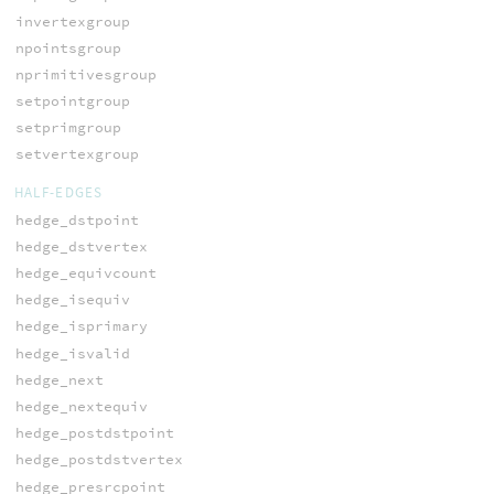
invertexgroup
npointsgroup
nprimitivesgroup
setpointgroup
setprimgroup
setvertexgroup
HALF-EDGES
hedge_dstpoint
hedge_dstvertex
hedge_equivcount
hedge_isequiv
hedge_isprimary
hedge_isvalid
hedge_next
hedge_nextequiv
hedge_postdstpoint
hedge_postdstvertex
hedge_presrcpoint