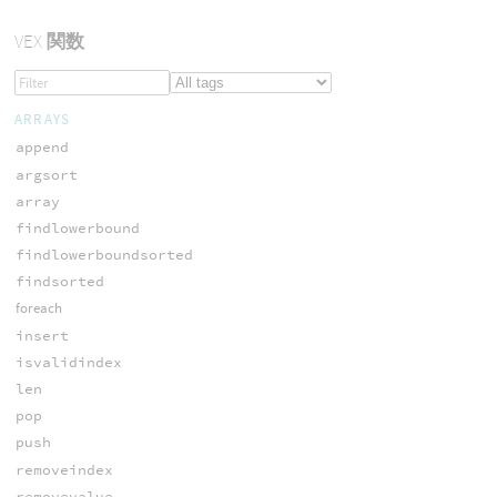
VEX
関数
ARRAYS
append
argsort
array
findlowerbound
findlowerboundsorted
findsorted
foreach
insert
isvalidindex
len
pop
push
removeindex
removevalue