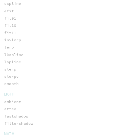
cspline
efit
fit01
fit10
fit11
invlerp
lerp
lkspline
lspline
slerp
slerpv
smooth
LIGHT
ambient
atten
fastshadow
filtershadow
MATH