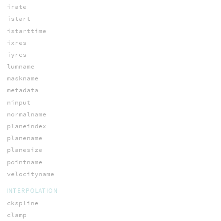
irate
istart
istarttime
ixres
iyres
lumname
maskname
metadata
ninput
normalname
planeindex
planename
planesize
pointname
velocityname
INTERPOLATION
ckspline
clamp