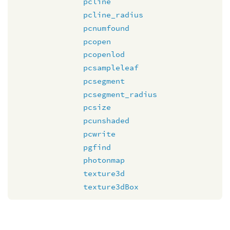
pcline
pcline_radius
pcnumfound
pcopen
pcopenlod
pcsampleleaf
pcsegment
pcsegment_radius
pcsize
pcunshaded
pcwrite
pgfind
photonmap
texture3d
texture3dBox