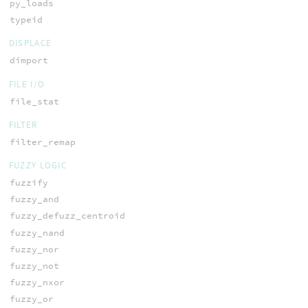
py_loads
typeid
DISPLACE
dimport
FILE I/O
file_stat
FILTER
filter_remap
FUZZY LOGIC
fuzzify
fuzzy_and
fuzzy_defuzz_centroid
fuzzy_nand
fuzzy_nor
fuzzy_not
fuzzy_nxor
fuzzy_or