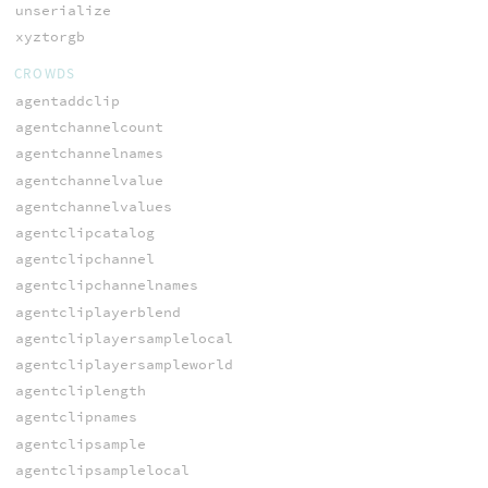
unserialize
xyztorgb
CROWDS
agentaddclip
agentchannelcount
agentchannelnames
agentchannelvalue
agentchannelvalues
agentclipcatalog
agentclipchannel
agentclipchannelnames
agentcliplayerblend
agentcliplayersamplelocal
agentcliplayersampleworld
agentcliplength
agentclipnames
agentclipsample
agentclipsamplelocal