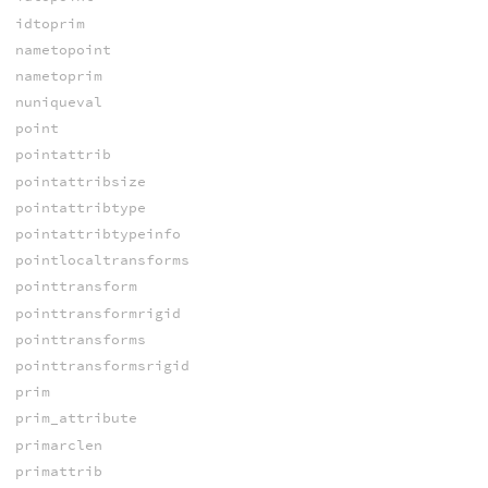
idtoprim
nametopoint
nametoprim
nuniqueval
point
pointattrib
pointattribsize
pointattribtype
pointattribtypeinfo
pointlocaltransforms
pointtransform
pointtransformrigid
pointtransforms
pointtransformsrigid
prim
prim_attribute
primarclen
primattrib