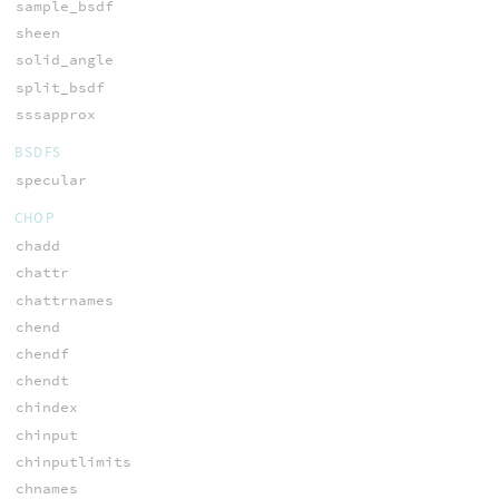
sample_bsdf
sheen
solid_angle
split_bsdf
sssapprox
BSDFS
specular
CHOP
chadd
chattr
chattrnames
chend
chendf
chendt
chindex
chinput
chinputlimits
chnames