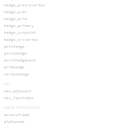
hedge_presrcvertex
hedge_prev
hedge_prim
hedge_primary
hedge_srcpoint
hedge_srcvertex
pointedge
pointhedge
pointhedgenext
primhedge
vertexhedge
HEX
hex_adjacent
hex_faceindex
IMAGE PROCESSING
accessframe
alphaname