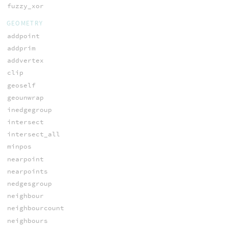
fuzzy_xor
GEOMETRY
addpoint
addprim
addvertex
clip
geoself
geounwrap
inedgegroup
intersect
intersect_all
minpos
nearpoint
nearpoints
nedgesgroup
neighbour
neighbourcount
neighbours