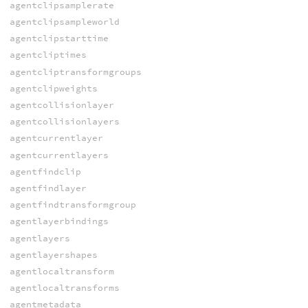
agentclipsamplerate
agentclipsampleworld
agentclipstarttime
agentcliptimes
agentcliptransformgroups
agentclipweights
agentcollisionlayer
agentcollisionlayers
agentcurrentlayer
agentcurrentlayers
agentfindclip
agentfindlayer
agentfindtransformgroup
agentlayerbindings
agentlayers
agentlayershapes
agentlocaltransform
agentlocaltransforms
agentmetadata