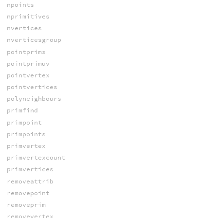
npoints
nprimitives
nvertices
nverticesgroup
pointprims
pointprimuv
pointvertex
pointvertices
polyneighbours
primfind
primpoint
primpoints
primvertex
primvertexcount
primvertices
removeattrib
removepoint
removeprim
removevertex