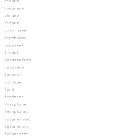
binput
bumpname
chname
cinput
colorname
depthname
dsmpixel
finput
hasmetadata
hasplane
iaspect
ichname
iend
iendtime
ihasplane
inumplanes
iplaneindex
iplanename
iplanesize