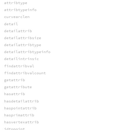
attribtype
attribtypeinfo
curvearclen
detail
detailattrib
detailattribsize
detailattribtype
detailattribtypeinfo
detailintrinsic
findattribval
findattribvalcount
getattrib
getattribute
hasattrib
hasdetailattrib
haspointattrib
hasprimattrib
hasvertexattrib
idtopoint