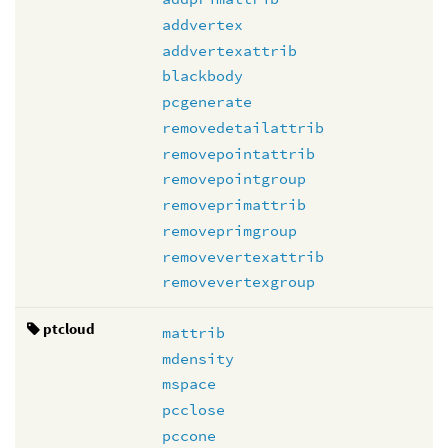
addvertex
addvertexattrib
blackbody
pcgenerate
removedetailattrib
removepointattrib
removepointgroup
removeprimattrib
removeprimgroup
removevertexattrib
removevertexgroup
ptcloud
mattrib
mdensity
mspace
pcclose
pccone