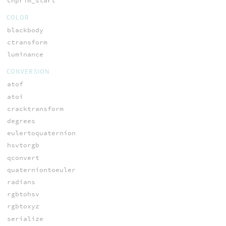
chprim_start
COLOR
blackbody
ctransform
luminance
CONVERSION
atof
atoi
cracktransform
degrees
eulertoquaternion
hsvtorgb
qconvert
quaterniontoeuler
radians
rgbtohsv
rgbtoxyz
serialize