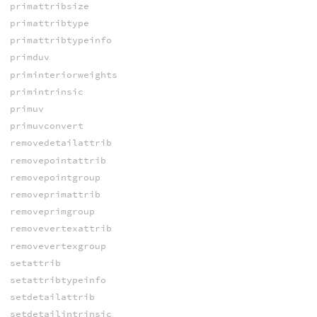
primattribsize
primattribtype
primattribtypeinfo
primduv
priminteriorweights
primintrinsic
primuv
primuvconvert
removedetailattrib
removepointattrib
removepointgroup
removeprimattrib
removeprimgroup
removevertexattrib
removevertexgroup
setattrib
setattribtypeinfo
setdetailattrib
setdetailintrinsic