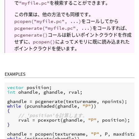
で
"myfile.pc"
を検索することができます。
この作業は、他の方法でも同様です。
pcopen("myfile.pc", ...)
をコールしてから
pcgenerate("myfile.pc", ...)
をコールすれば、
pcgenerate()
コールは新しいポイントクラウドを作成
せずに、
pcopen()
によってメモリに既に読み込まれた
ポイントクラウドを使います。
EXAMPLES
vector
position
int
ohandle
, 
ghandle
, 
rval
;

ghandle
 = 
pcgenerate
(
texturename
, 
npoints
while
 (
pcunshaded
(
ghandle
, 
"P"
{
// 'position'を計算します。
rval
 = 
pcexport
(
ghandle
, 
"P"
, 
position
}
ohandle
 = 
pcopen
(
texturename
, 
"P"
, 
P
, 
maxdistan
while
 (
pciterate
(
ohandle