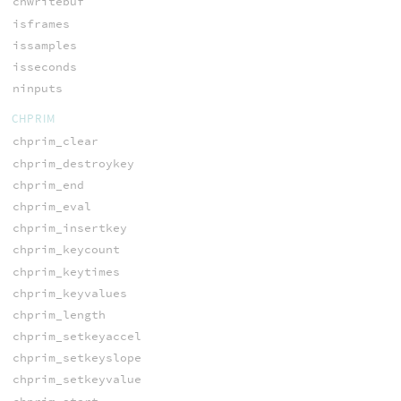
chwritebuf
isframes
issamples
isseconds
ninputs
CHPRIM
chprim_clear
chprim_destroykey
chprim_end
chprim_eval
chprim_insertkey
chprim_keycount
chprim_keytimes
chprim_keyvalues
chprim_length
chprim_setkeyaccel
chprim_setkeyslope
chprim_setkeyvalue