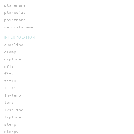
planename
planesize
pointname
velocityname
INTERPOLATION
ckspline
clamp
cspline
efit
fit01
fit10
fit11
invlerp
lerp
lkspline
lspline
slerp
slerpv