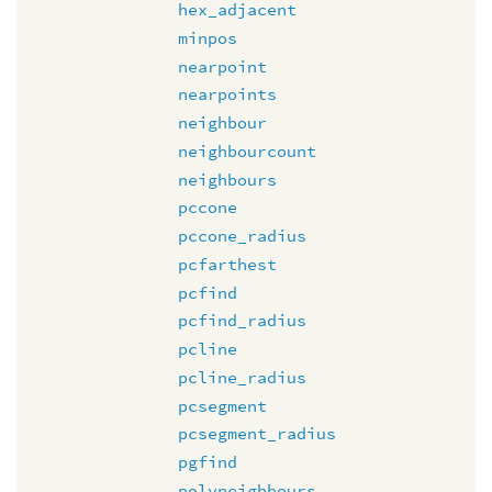
hex_adjacent
minpos
nearpoint
nearpoints
neighbour
neighbourcount
neighbours
pccone
pccone_radius
pcfarthest
pcfind
pcfind_radius
pcline
pcline_radius
pcsegment
pcsegment_radius
pgfind
polyneighbours