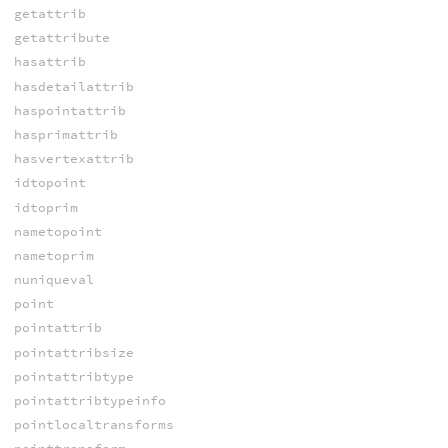
getattrib
getattribute
hasattrib
hasdetailattrib
haspointattrib
hasprimattrib
hasvertexattrib
idtopoint
idtoprim
nametopoint
nametoprim
nuniqueval
point
pointattrib
pointattribsize
pointattribtype
pointattribtypeinfo
pointlocaltransforms