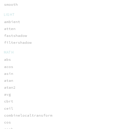
smooth
LIGHT
ambient
atten
fastshadow
filtershadow
MATH
abs
acos
asin
atan
atan2
avg
cbrt
ceil
combinelocaltransform
cos