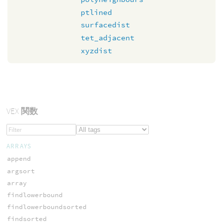
ptlined
surfacedist
tet_adjacent
xyzdist
VEX
関数
ARRAYS
append
argsort
array
findlowerbound
findlowerboundsorted
findsorted