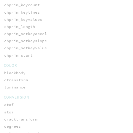
chprim_keycount
chprim_keytimes
chprim_keyvalues
chprim_length
chprim_setkeyaccel
chprim_setkeyslope
chprim_setkeyvalue
chprim_start
COLOR
blackbody
ctransform
luminance
CONVERSION
atof
atoi
cracktransform
degrees