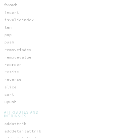
foreach
insert
isvalidindex
len
pop
push
removeindex
removevalue
reorder
resize
reverse
slice
sort
upush
ATTRIBUTES AND
INTRINSICS
addattrib
adddetailattrib