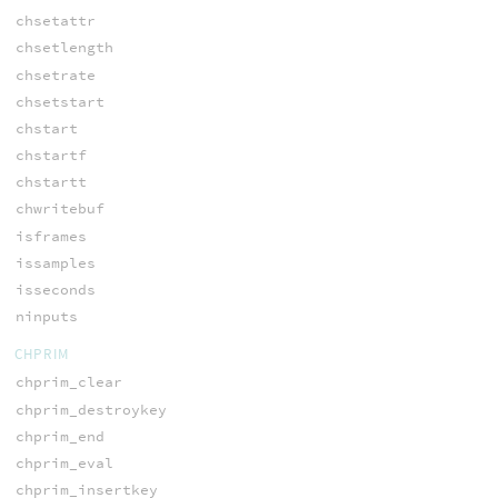
chsetattr
chsetlength
chsetrate
chsetstart
chstart
chstartf
chstartt
chwritebuf
isframes
issamples
isseconds
ninputs
CHPRIM
chprim_clear
chprim_destroykey
chprim_end
chprim_eval
chprim_insertkey