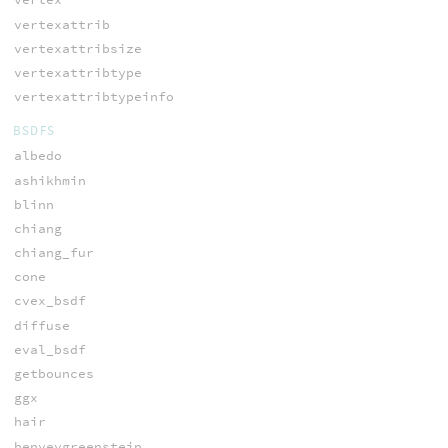
vertexattrib
vertexattribsize
vertexattribtype
vertexattribtypeinfo
BSDFS
albedo
ashikhmin
blinn
chiang
chiang_fur
cone
cvex_bsdf
diffuse
eval_bsdf
getbounces
ggx
hair
henyeygreenstein