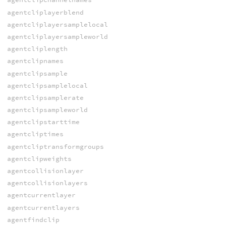
agentcliplayerblend
agentcliplayersamplelocal
agentcliplayersampleworld
agentcliplength
agentclipnames
agentclipsample
agentclipsamplelocal
agentclipsamplerate
agentclipsampleworld
agentclipstarttime
agentcliptimes
agentcliptransformgroups
agentclipweights
agentcollisionlayer
agentcollisionlayers
agentcurrentlayer
agentcurrentlayers
agentfindclip