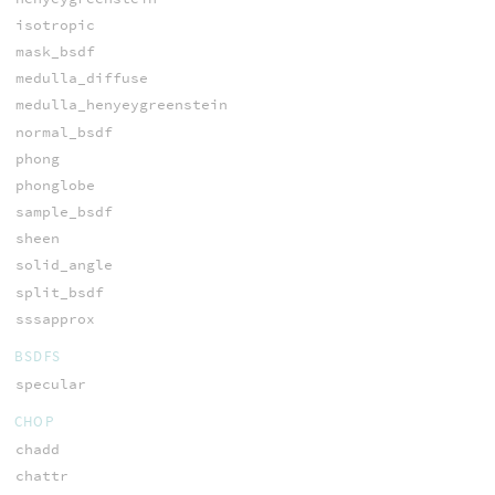
isotropic
mask_bsdf
medulla_diffuse
medulla_henyeygreenstein
normal_bsdf
phong
phonglobe
sample_bsdf
sheen
solid_angle
split_bsdf
sssapprox
BSDFS
specular
CHOP
chadd
chattr