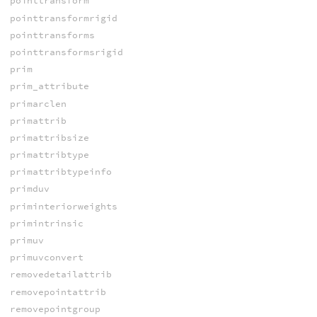
pointtransform
pointtransformrigid
pointtransforms
pointtransformsrigid
prim
prim_attribute
primarclen
primattrib
primattribsize
primattribtype
primattribtypeinfo
primduv
priminteriorweights
primintrinsic
primuv
primuvconvert
removedetailattrib
removepointattrib
removepointgroup