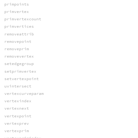
primpoints
primvertex
primvertexcount
primvertices
removeattrib
removepoint
removeprim
removevertex
setedgegroup
setprimvertex
setvertexpoint
uvintersect
vertexcurveparam
vertexindex
vertexnext
vertexpoint
vertexprev
vertexprim