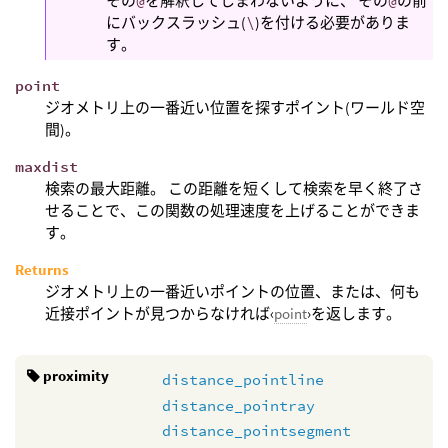
その
@
を解釈してしまわないように、 その
@
の前
にバックスラッシュ(
\
)を付ける必要がありま
す。
point
ジオメトリ上の一番近い位置を探すポイント(ワールド空
間)。
maxdist
検索の最大距離。 この距離を短くして検索を早く終了さ
せることで、この関数の処理速度を上げることができま
す。
Returns
ジオメトリ上の一番近いポイントの位置、または、何も
近接ポイントが見つからなければ‹
point
›を返します。
proximity
distance_pointline
distance_pointray
distance_pointsegment