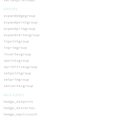
vertexprimindex
GROUPS
expandedgegroup
expandpointgroup
expandprimgroup
expandvertexgroup
inpointgroup
inprimgroup
invertexgroup
npointsgroup
nprimitivesgroup
setpointgroup
setprimgroup
setvertexgroup
HALF-EDGES
hedge_dstpoint
hedge_dstvertex
hedge_equivcount