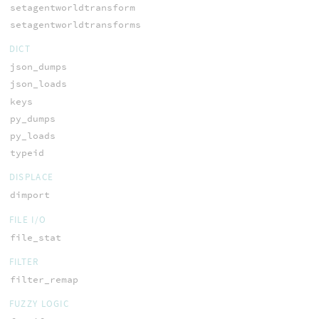
setagentworldtransform
setagentworldtransforms
DICT
json_dumps
json_loads
keys
py_dumps
py_loads
typeid
DISPLACE
dimport
FILE I/O
file_stat
FILTER
filter_remap
FUZZY LOGIC