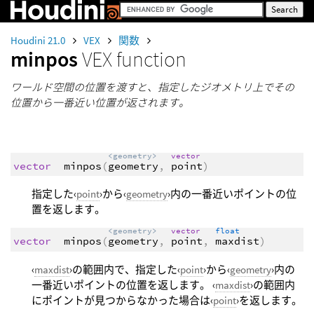
Houdini 21.0
VEX
関数
minpos
VEX function
ワールド空間の位置を渡すと、指定したジオメトリ上でその
位置から一番近い位置が返されます。
<geometry>
vector
vector
minpos
(
geometry
,
point
)
指定した‹
point
›から‹
geometry
›内の一番近いポイントの位
置を返します。
<geometry>
vector
float
vector
minpos
(
geometry
,
point
,
maxdist
)
‹
maxdist
›の範囲内で、指定した‹
point
›から‹
geometry
›内の
一番近いポイントの位置を返します。 ‹
maxdist
›の範囲内
にポイントが見つからなかった場合は‹
point
›を返します。