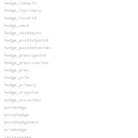
hedge_isequiv
hedge_isprimary
hedge_isvalid
hedge_next
hedge_nextequiv
hedge_postdstpoint
hedge_postdstvertex
hedge_presrcpoint
hedge_presrcvertex
hedge_prev
hedge_prim
hedge_primary
hedge_srcpoint
hedge_srcvertex
pointedge
pointhedge
pointhedgenext
primhedge
vertexhedge