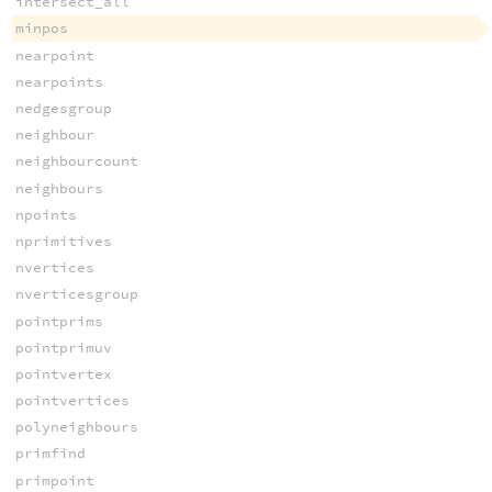
intersect_all
minpos
nearpoint
nearpoints
nedgesgroup
neighbour
neighbourcount
neighbours
npoints
nprimitives
nvertices
nverticesgroup
pointprims
pointprimuv
pointvertex
pointvertices
polyneighbours
primfind
primpoint