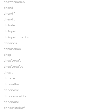
chattrnames
chend
chendf
chendt
chindex
chinput
chinputlimits
chnames
chnumchan
chop
choplocal
choplocalt
chopt
chrate
chreadbuf
chremove
chremoveattr
chrename
chresizebuf