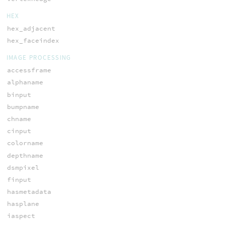
HEX
hex_adjacent
hex_faceindex
IMAGE PROCESSING
accessframe
alphaname
binput
bumpname
chname
cinput
colorname
depthname
dsmpixel
finput
hasmetadata
hasplane
iaspect