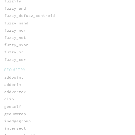
fuzzify
fuzzy_and
fuzzy_defuzz_centroid
fuzzy_nand
fuzzy_nor
fuzzy_not
fuzzy_nxor
fuzzy_or
fuzzy_xor
GEOMETRY
addpoint
addprim
addvertex
clip
geoself
geounwrap
inedgegroup
intersect