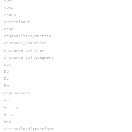
cosh
cospi
cross
determinant
diag
diagonalizesymmetric
distance_pointline
distance_pointray
distance_pointsegment
dot
Du
Dv
Dw
eigenvalues
erf
erf_inv
erfc
exp
extractlocaltransform