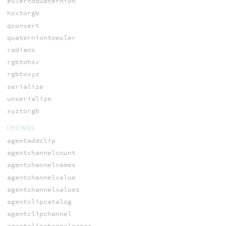
eulertoquaternion
hsvtorgb
qconvert
quaterniontoeuler
radians
rgbtohsv
rgbtoxyz
serialize
unserialize
xyztorgb
CROWDS
agentaddclip
agentchannelcount
agentchannelnames
agentchannelvalue
agentchannelvalues
agentclipcatalog
agentclipchannel
agentclipchannelnames