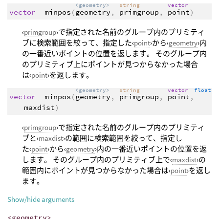
<geometry>
string
vector
vector
minpos
(
geometry
,
primgroup
,
point
)
‹
primgroup
›で指定された名前のグループ内のプリミティ
ブに検索範囲を絞って、指定した‹
point
›から‹
geometry
›内
の一番近いポイントの位置を返します。 そのグループ内
のプリミティブ上にポイントが見つからなかった場合
は‹
point
›を返します。
<geometry>
string
vector
float
vector
minpos
(
geometry
,
primgroup
,
point
,
maxdist
)
‹
primgroup
›で指定された名前のグループ内のプリミティ
ブと‹
maxdist
›の範囲に検索範囲を絞って、指定し
た‹
point
›から‹
geometry
›内の一番近いポイントの位置を返
します。 そのグループ内のプリミティブ上で‹
maxdist
›の
範囲内にポイントが見つからなかった場合は‹
point
›を返し
ます。
Show/hide arguments
<geometry>