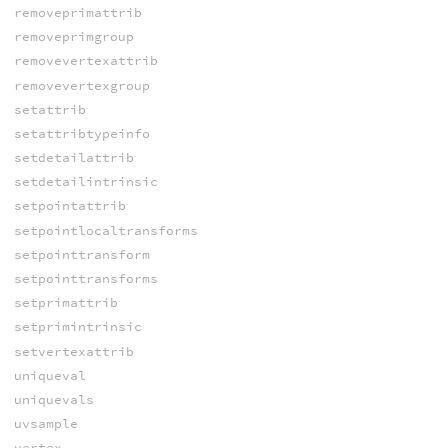
removeprimattrib
removeprimgroup
removevertexattrib
removevertexgroup
setattrib
setattribtypeinfo
setdetailattrib
setdetailintrinsic
setpointattrib
setpointlocaltransforms
setpointtransform
setpointtransforms
setprimattrib
setprimintrinsic
setvertexattrib
uniqueval
uniquevals
uvsample
vertex