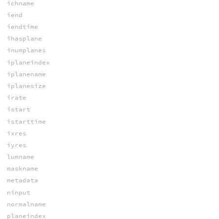
ichname
iend
iendtime
ihasplane
inumplanes
iplaneindex
iplanename
iplanesize
irate
istart
istarttime
ixres
iyres
lumname
maskname
metadata
ninput
normalname
planeindex