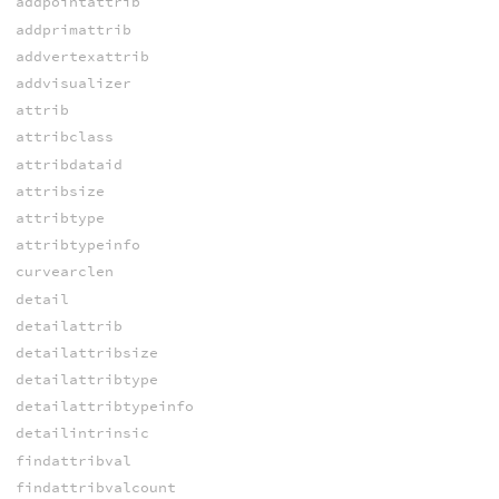
addpointattrib
addprimattrib
addvertexattrib
addvisualizer
attrib
attribclass
attribdataid
attribsize
attribtype
attribtypeinfo
curvearclen
detail
detailattrib
detailattribsize
detailattribtype
detailattribtypeinfo
detailintrinsic
findattribval
findattribvalcount