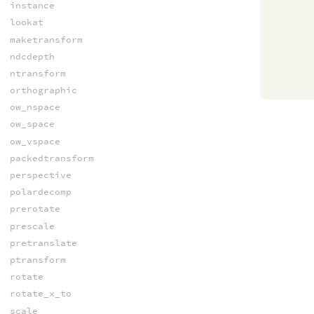
instance
lookat
maketransform
ndcdepth
ntransform
orthographic
ow_nspace
ow_space
ow_vspace
packedtransform
perspective
polardecomp
prerotate
prescale
pretranslate
ptransform
rotate
rotate_x_to
scale