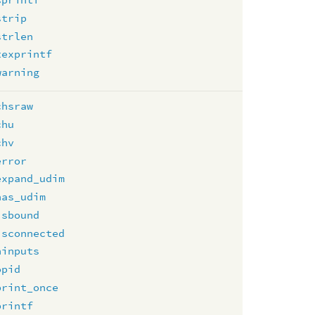
strip
strlen
texprintf
warning
chsraw
chu
chv
error
expand_udim
has_udim
isbound
isconnected
ninputs
opid
print_once
printf