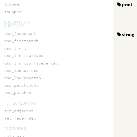
print
tolower
toupper
SUBDIVISION
SURFACES
osd_facecount
string
osd_firstpatch
osd_limit
osd_limitsurface
osd_limitsurfacevertex
osd_lookupface
osd_lookuppatch
osd_patchcount
osd_patches
TETRAHEDRONS
tet_adjacent
tet_faceindex
TEXTURING
colormap