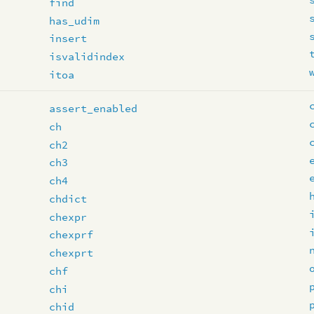
find
has_udim
insert
isvalidindex
itoa
assert_enabled
ch
ch2
ch3
ch4
chdict
chexpr
chexprf
chexprt
chf
chi
chid