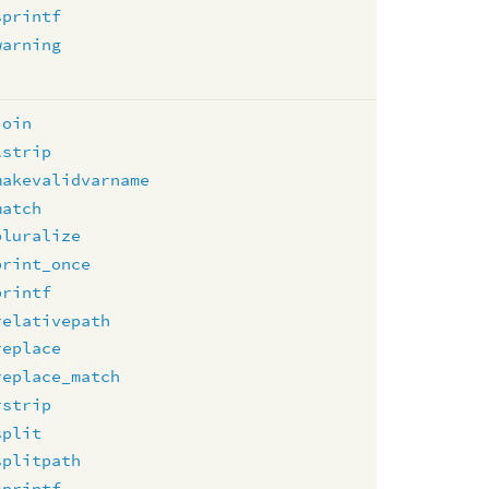
sprintf
warning
join
lstrip
makevalidvarname
match
pluralize
print_once
printf
relativepath
replace
replace_match
rstrip
split
splitpath
sprintf