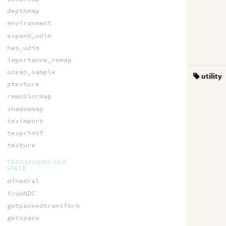
depthmap
environment
expand_udim
has_udim
importance_remap
ocean_sample
utility
ptexture
rawcolormap
shadowmap
teximport
texprintf
texture
TRANSFORMS AND
SPACE
dihedral
fromNDC
getpackedtransform
getspace