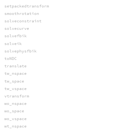
setpackedtransform
smoothrotation
solveconstraint
solvecurve
solvefbik
solveik
solvephysfbik
toNDC
translate
tw_nspace
tw_space
tw_vspace
vtransform
wo_nspace
wo_space
wo_vspace
wt_nspace
wt_space