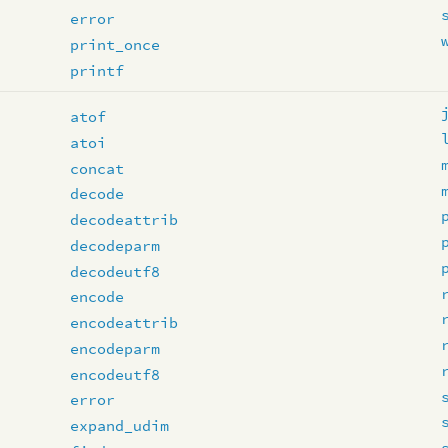
error
print_once
printf
atof
atoi
concat
decode
decodeattrib
decodeparm
decodeutf8
encode
encodeattrib
encodeparm
encodeutf8
error
expand_udim