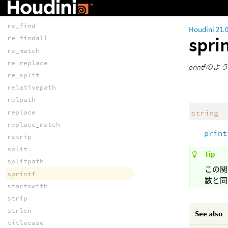
ord
pluralize
re_find
Houdini 21.
spri
re_findall
re_match
re_replace
print
re_split
relativepath
relpath
string
replace
replace_match
print
rstrip
split
Tip
splitpath
この関
sprintf
数と同
startswith
strip
strlen
See also
titlecase