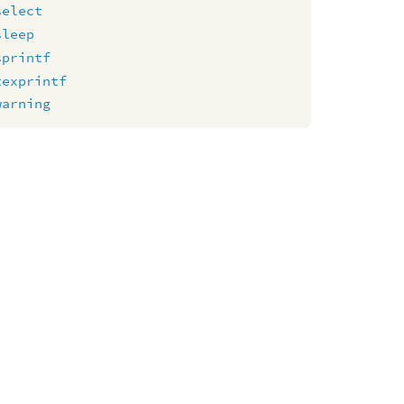
select
sleep
sprintf
texprintf
warning