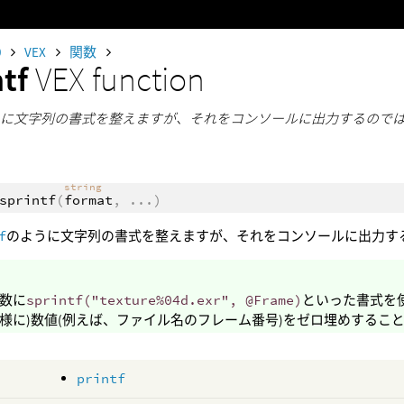
0
VEX
関数
ntf
VEX function
fのように文字列の書式を整えますが、それをコンソールに出力するの
string
sprintf
(
format
,
...
)
f
のように文字列の書式を整えますが、それをコンソールに出力す
数に
sprintf("texture%04d.exr", @Frame)
といった書式を
様に)数値(例えば、ファイル名のフレーム番号)をゼロ埋めするこ
printf