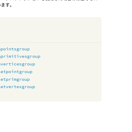
います。
npointsgroup
nprimitivesgroup
nverticesgroup
setpointgroup
setprimgroup
setvertexgroup