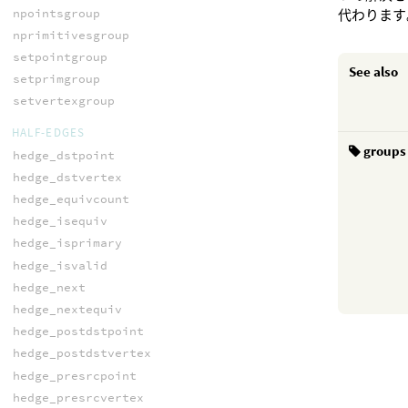
npointsgroup
代わります
nprimitivesgroup
setpointgroup
See also
setprimgroup
setvertexgroup
HALF-EDGES
groups
hedge_dstpoint
hedge_dstvertex
hedge_equivcount
hedge_isequiv
hedge_isprimary
hedge_isvalid
hedge_next
hedge_nextequiv
hedge_postdstpoint
hedge_postdstvertex
hedge_presrcpoint
hedge_presrcvertex