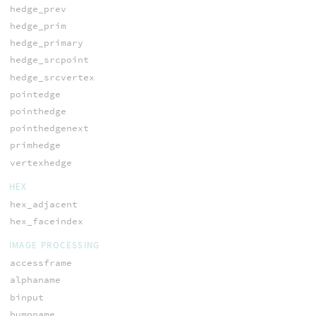
hedge_prev
hedge_prim
hedge_primary
hedge_srcpoint
hedge_srcvertex
pointedge
pointhedge
pointhedgenext
primhedge
vertexhedge
HEX
hex_adjacent
hex_faceindex
IMAGE PROCESSING
accessframe
alphaname
binput
bumpname