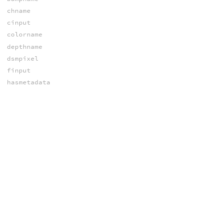
chname
cinput
colorname
depthname
dsmpixel
finput
hasmetadata
hasplane
iaspect
ichname
iend
iendtime
ihasplane
inumplanes
iplaneindex
iplanename
iplanesize
irate