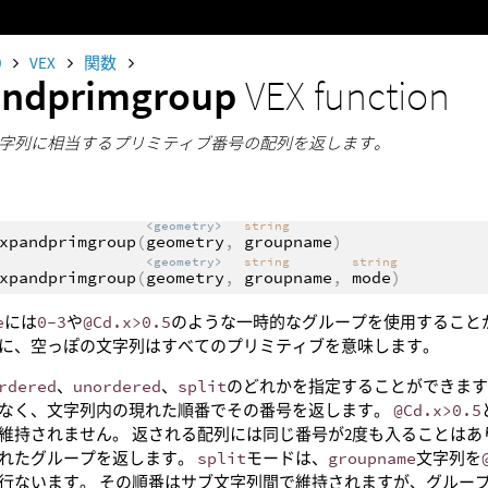
0
VEX
関数
andprimgroup
VEX function
字列に相当するプリミティブ番号の配列を返します。
<geometry>
string
xpandprimgroup
(
geometry
,
groupname
)
<geometry>
string
string
xpandprimgroup
(
geometry
,
groupname
,
mode
)
e
には
0-3
や
@Cd.x>0.5
のような一時的なグループを使用することが
に、空っぽの文字列はすべてのプリミティブを意味します。
rdered
、
unordered
、
split
のどれかを指定することができま
なく、文字列内の現れた順番でその番号を返します。
@Cd.x>0.5
維持されません。 返される配列には同じ番号が2度も入ることは
れたグループを返します。
split
モードは、
groupname
文字列を
行ないます。 その順番はサブ文字列間で維持されますが、グルー