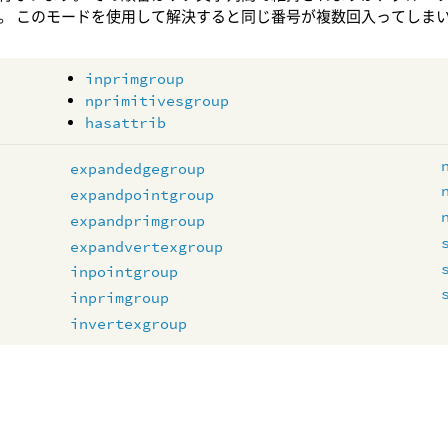
。 このモードを使用して解決すると同じ番号が複数回入ってしま
inprimgroup
nprimitivesgroup
hasattrib
expandedgegroup
expandpointgroup
expandprimgroup
expandvertexgroup
inpointgroup
inprimgroup
invertexgroup