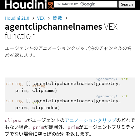
Houdini 21.0
VEX
関数
agentclipchannelnames
VEX
function
エージェントのアニメーションクリップ内のチャンネルの名
前を返します。
<geometry>
int
string
[]
agentclipchannelnames
(
geometry
,
string
prim
,
clipname
)
<geometry>
int
string
[]
agentclipchannelnames
(
geometry
,
int
prim
,
clipindex
)
clipname
がエージェントの
アニメーションクリップ
のどれで
もない場合、
prim
が範囲外、
prim
がエージェントプリミティ
ブでない場合に空っぽの配列を返します。