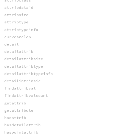
attribclass
attribdataid
attribsize
attribtype
attribtypeinfo
curvearclen
detail
detailattrib
detailattribsize
detailattribtype
detailattribtypeinfo
detailintrinsic
findattribval
findattribvalcount
getattrib
getattribute
hasattrib
hasdetailattrib
haspointattrib