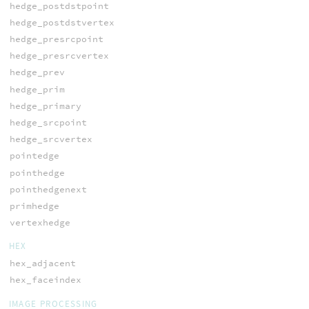
hedge_postdstpoint
hedge_postdstvertex
hedge_presrcpoint
hedge_presrcvertex
hedge_prev
hedge_prim
hedge_primary
hedge_srcpoint
hedge_srcvertex
pointedge
pointhedge
pointhedgenext
primhedge
vertexhedge
HEX
hex_adjacent
hex_faceindex
IMAGE PROCESSING