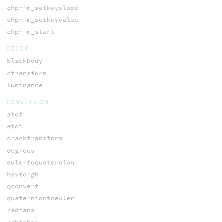
chprim_setkeyslope
chprim_setkeyvalue
chprim_start
COLOR
blackbody
ctransform
luminance
CONVERSION
atof
atoi
cracktransform
degrees
eulertoquaternion
hsvtorgb
qconvert
quaterniontoeuler
radians