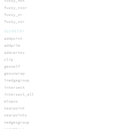
fuzzy_not
fuzzy_nxor
fuzzy_or
fuzzy_xor
GEOMETRY
addpoint
addprim
addvertex
clip
geoself
geounwrap
inedgegroup
intersect
intersect_all
minpos
nearpoint
nearpoints
nedgesgroup