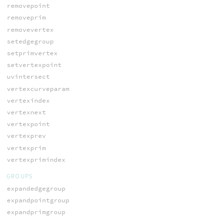
removepoint
removeprim
removevertex
setedgegroup
setprimvertex
setvertexpoint
uvintersect
vertexcurveparam
vertexindex
vertexnext
vertexpoint
vertexprev
vertexprim
vertexprimindex
GROUPS
expandedgegroup
expandpointgroup
expandprimgroup