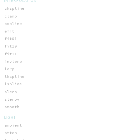
INTERPOLATION
ckspline
clamp
cspline
efit
fit01
fit10
fit11
invlerp
lerp
lkspline
lspline
slerp
slerpv
smooth
LIGHT
ambient
atten