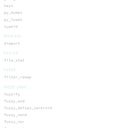
keys
py_dumps
py_loads
typeid
DISPLACE
dimport
FILE I/O
file_stat
FILTER
filter_remap
FUZZY LOGIC
fuzzify
fuzzy_and
fuzzy_defuzz_centroid
fuzzy_nand
fuzzy_nor