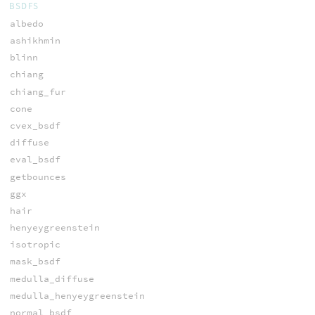
BSDFS
albedo
ashikhmin
blinn
chiang
chiang_fur
cone
cvex_bsdf
diffuse
eval_bsdf
getbounces
ggx
hair
henyeygreenstein
isotropic
mask_bsdf
medulla_diffuse
medulla_henyeygreenstein
normal_bsdf