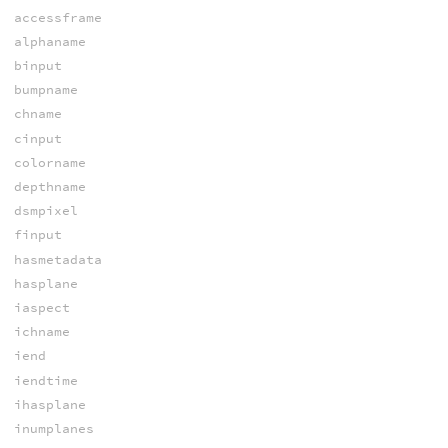
accessframe
alphaname
binput
bumpname
chname
cinput
colorname
depthname
dsmpixel
finput
hasmetadata
hasplane
iaspect
ichname
iend
iendtime
ihasplane
inumplanes