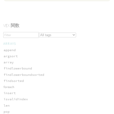
VEX
関数
ARRAYS
append
argsort
array
findlowerbound
findlowerboundsorted
findsorted
foreach
insert
isvalidindex
len
pop