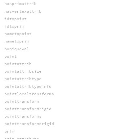
hasprimattrib
hasvertexattrib
idtopoint
idtoprim
nametopoint
nametoprim
nuniqueval
point
pointattrib
pointattribsize
pointattribtype
pointattribtypeinfo
pointlocaltransforms
pointtransform
pointtransformrigid
pointtransforms
pointtransformsrigid
prim
prim_attribute