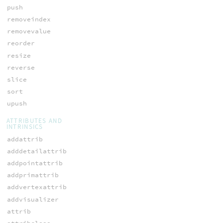
push
removeindex
removevalue
reorder
resize
reverse
slice
sort
upush
ATTRIBUTES AND
INTRINSICS
addattrib
adddetailattrib
addpointattrib
addprimattrib
addvertexattrib
addvisualizer
attrib