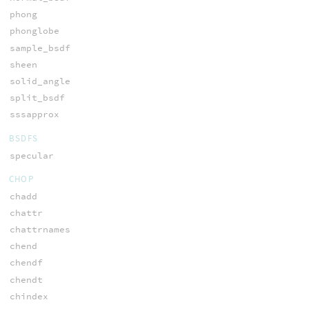
phong
phonglobe
sample_bsdf
sheen
solid_angle
split_bsdf
sssapprox
BSDFS
specular
CHOP
chadd
chattr
chattrnames
chend
chendf
chendt
chindex