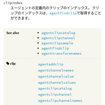
clipindex
エージェントの定義内のクリップのインデックス。 クリ
ップのインデックスは、
agentfindclip
で取得すること
ができます。
See also
agentclipcatalog
agentclipchannel
agentclipsample
agentfindclip
agenttransformnames
clip
agentaddclip
agentchannelnames
agentchannelvalue
agentchannelvalues
agentclipcatalog
agentclipchannel
agentclipchannelnames