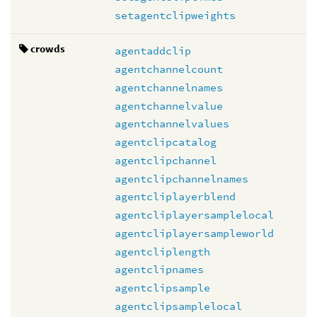
setagentclipweights
crowds
agentaddclip
agentchannelcount
agentchannelnames
agentchannelvalue
agentchannelvalues
agentclipcatalog
agentclipchannel
agentclipchannelnames
agentcliplayerblend
agentcliplayersamplelocal
agentcliplayersampleworld
agentcliplength
agentclipnames
agentclipsample
agentclipsamplelocal