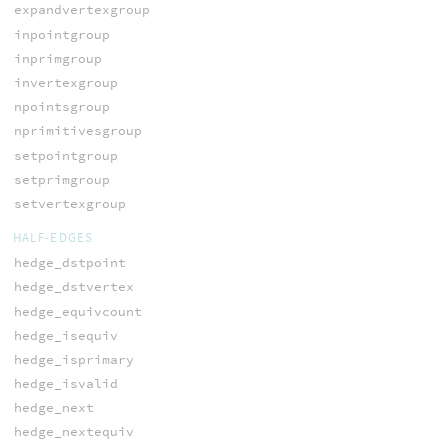
expandvertexgroup
inpointgroup
inprimgroup
invertexgroup
npointsgroup
nprimitivesgroup
setpointgroup
setprimgroup
setvertexgroup
HALF-EDGES
hedge_dstpoint
hedge_dstvertex
hedge_equivcount
hedge_isequiv
hedge_isprimary
hedge_isvalid
hedge_next
hedge_nextequiv