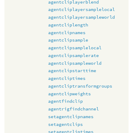
agentcliplayerblend
agentcliplayersamplelocal
agentcliplayersampleworld
agentcliplength
agentclipnames
agentclipsample
agentclipsamplelocal
agentclipsamplerate
agentclipsampleworld
agentclipstarttime
agentcliptimes
agentcliptransformgroups
agentclipweights
agentfindclip
agentrigfindchannel
setagentclipnames
setagentclips
setagentcliptimes