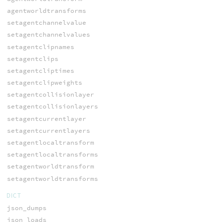
agentworldtransforms
setagentchannelvalue
setagentchannelvalues
setagentclipnames
setagentclips
setagentcliptimes
setagentclipweights
setagentcollisionlayer
setagentcollisionlayers
setagentcurrentlayer
setagentcurrentlayers
setagentlocaltransform
setagentlocaltransforms
setagentworldtransform
setagentworldtransforms
DICT
json_dumps
json_loads