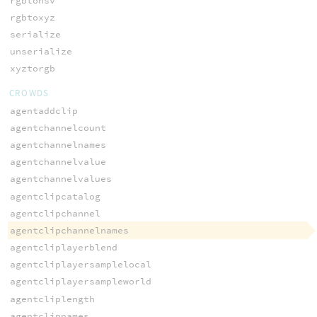
rgbtohsv
rgbtoxyz
serialize
unserialize
xyztorgb
CROWDS
agentaddclip
agentchannelcount
agentchannelnames
agentchannelvalue
agentchannelvalues
agentclipcatalog
agentclipchannel
agentclipchannelnames
agentcliplayerblend
agentcliplayersamplelocal
agentcliplayersampleworld
agentcliplength
agentclipnames