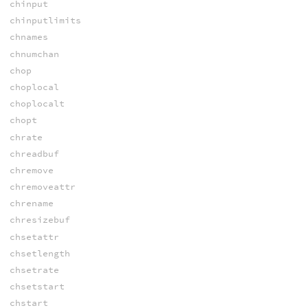
chinput
chinputlimits
chnames
chnumchan
chop
choplocal
choplocalt
chopt
chrate
chreadbuf
chremove
chremoveattr
chrename
chresizebuf
chsetattr
chsetlength
chsetrate
chsetstart
chstart