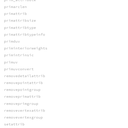
primarclen
primattrib
primattribsize
primattribtype
primattribtypeinfo
primduv
priminteriorweights
primintrinsic
primuv
primuvconvert
removedetailattrib
removepointattrib
removepointgroup
removeprimattrib
removeprimgroup
removevertexattrib
removevertexgroup
setattrib