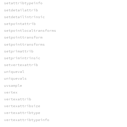
setattribtypeinfo
setdetailattrib
setdetailintrinsic
setpointattrib
setpointlocaltransforms
setpointtransform
setpointtransforms
setprimattrib
setprimintrinsic
setvertexattrib
uniqueval
uniquevals
uvsample
vertex
vertexattrib
vertexattribsize
vertexattribtype
vertexattribtypeinfo