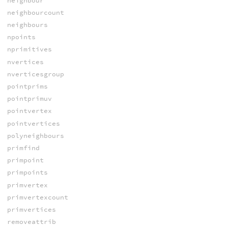
neighbour
neighbourcount
neighbours
npoints
nprimitives
nvertices
nverticesgroup
pointprims
pointprimuv
pointvertex
pointvertices
polyneighbours
primfind
primpoint
primpoints
primvertex
primvertexcount
primvertices
removeattrib