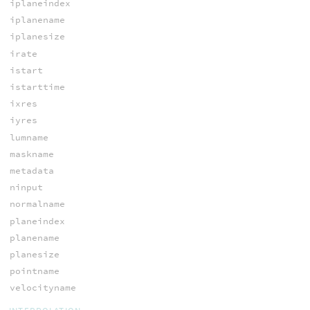
iplaneindex
iplanename
iplanesize
irate
istart
istarttime
ixres
iyres
lumname
maskname
metadata
ninput
normalname
planeindex
planename
planesize
pointname
velocityname