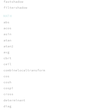
fastshadow
filtershadow
MATH
abs
acos
asin
atan
atan2
avg
cbrt
ceil
combinelocaltransform
cos
cosh
cospi
cross
determinant
diag