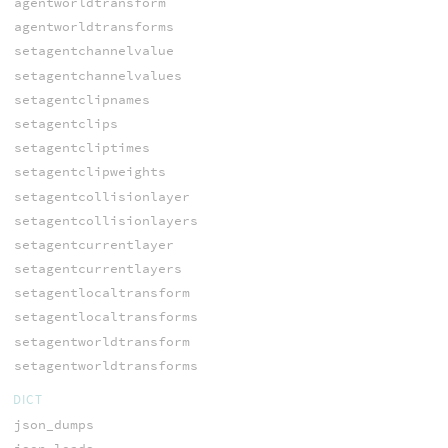
agentworldtransform
agentworldtransforms
setagentchannelvalue
setagentchannelvalues
setagentclipnames
setagentclips
setagentcliptimes
setagentclipweights
setagentcollisionlayer
setagentcollisionlayers
setagentcurrentlayer
setagentcurrentlayers
setagentlocaltransform
setagentlocaltransforms
setagentworldtransform
setagentworldtransforms
DICT
json_dumps