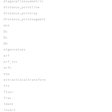
diagonalizesymmetric
distance_pointline
distance_pointray
distance_pointsegment
dot
Du
Dv
Dw
eigenvalues
erf
erf_inv
erfc
exp
extractlocaltransform
fit
floor
frac
ident
invert