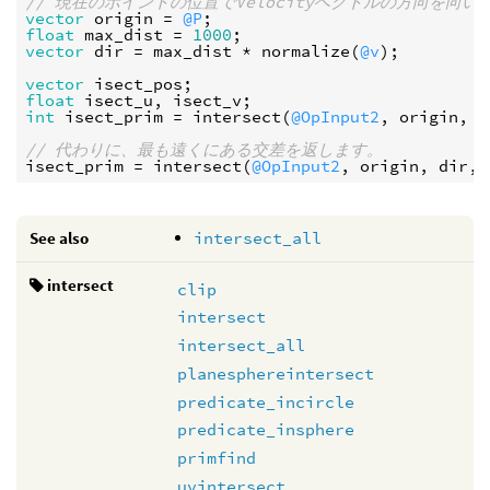
// 現在のポイントの位置でVelocityベクトルの方向を
vector
origin
 = 
@P
float
max_dist
 = 
1000
vector
dir
 = 
max_dist
 * 
normalize
(
@v
);

vector
isect_pos
float
isect_u
, 
isect_v
int
isect_prim
 = 
intersect
(
@OpInput2
, 
origin
, 
d
// 代わりに、最も遠くにある交差を返します。
isect_prim
 = 
intersect
(
@OpInput2
, 
origin
, 
dir
, 
See also
intersect_all
intersect
clip
intersect
intersect_all
planesphereintersect
predicate_incircle
predicate_insphere
primfind
uvintersect