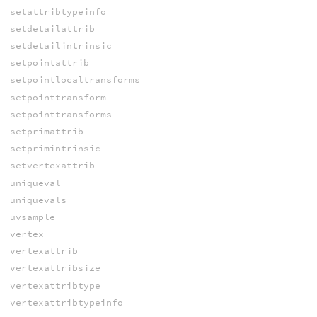
setattribtypeinfo
setdetailattrib
setdetailintrinsic
setpointattrib
setpointlocaltransforms
setpointtransform
setpointtransforms
setprimattrib
setprimintrinsic
setvertexattrib
uniqueval
uniquevals
uvsample
vertex
vertexattrib
vertexattribsize
vertexattribtype
vertexattribtypeinfo