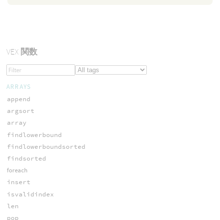
VEX
関数
ARRAYS
append
argsort
array
findlowerbound
findlowerboundsorted
findsorted
foreach
insert
isvalidindex
len
pop