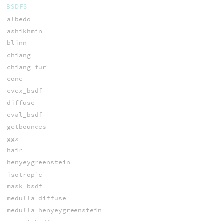
BSDFS
albedo
ashikhmin
blinn
chiang
chiang_fur
cone
cvex_bsdf
diffuse
eval_bsdf
getbounces
ggx
hair
henyeygreenstein
isotropic
mask_bsdf
medulla_diffuse
medulla_henyeygreenstein