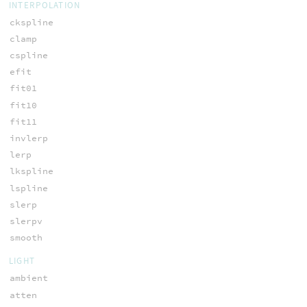
INTERPOLATION
ckspline
clamp
cspline
efit
fit01
fit10
fit11
invlerp
lerp
lkspline
lspline
slerp
slerpv
smooth
LIGHT
ambient
atten