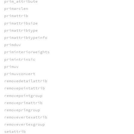
prim_attribute
primarclen
primattrib
primattribsize
primattribtype
primattribtypeinfo
primduv
priminteriorweights
primintrinsic
primuv
primuvconvert
removedetailattrib
removepointattrib
removepointgroup
removeprimattrib
removeprimgroup
removevertexattrib
removevertexgroup
setattrib