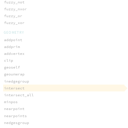
fuzzy_not
fuzzy_nxor
fuzzy_or
fuzzy_xor
GEOMETRY
addpoint
addprim
addvertex
clip
geoself
geounwrap
inedgegroup
intersect
intersect_all
minpos
nearpoint
nearpoints
nedgesgroup