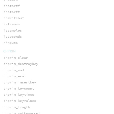
chstartf
chstartt
chwritebuf
isframes
issamples
isseconds
ninputs
CHPRIM
chprim_clear
chprim_destroykey
chprim_end
chprim_eval
chprim_insertkey
chprim_keycount
chprim_keytimes
chprim_keyvalues
chprim_length
chprim_setkeyaccel