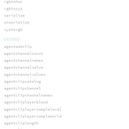
rgbtohsv
rgbtoxyz
serialize
unserialize
xyztorgb
CROWDS
agentaddclip
agentchannelcount
agentchannelnames
agentchannelvalue
agentchannelvalues
agentclipcatalog
agentclipchannel
agentclipchannelnames
agentcliplayerblend
agentcliplayersamplelocal
agentcliplayersampleworld
agentcliplength