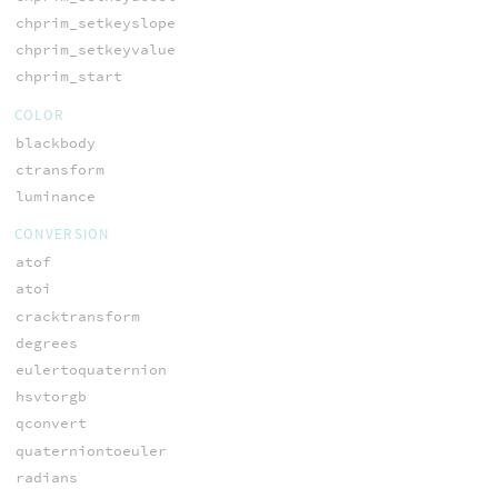
chprim_setkeyslope
chprim_setkeyvalue
chprim_start
COLOR
blackbody
ctransform
luminance
CONVERSION
atof
atoi
cracktransform
degrees
eulertoquaternion
hsvtorgb
qconvert
quaterniontoeuler
radians