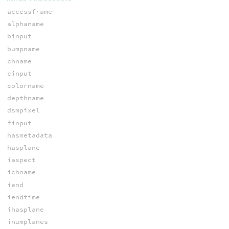
accessframe
alphaname
binput
bumpname
chname
cinput
colorname
depthname
dsmpixel
finput
hasmetadata
hasplane
iaspect
ichname
iend
iendtime
ihasplane
inumplanes