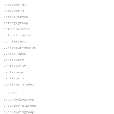
removepoint
removeprim
removevertex
setedgegroup
setprimvertex
setvertexpoint
uvintersect
vertexcurveparam
vertexindex
vertexnext
vertexpoint
vertexprev
vertexprim
vertexprimindex
GROUPS
expandedgegroup
expandpointgroup
expandprimgroup