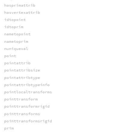
hasprimattrib
hasvertexattrib
idtopoint
idtoprim
nametopoint
nametoprim
nuniqueval
point
pointattrib
pointattribsize
pointattribtype
pointattribtypeinfo
pointlocaltransforms
pointtransform
pointtransformrigid
pointtransforms
pointtransformsrigid
prim