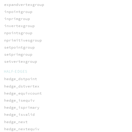
expandvertexgroup
inpointgroup
inprimgroup
invertexgroup
npointsgroup
nprimitivesgroup
setpointgroup
setprimgroup
setvertexgroup
HALF-EDGES
hedge_dstpoint
hedge_dstvertex
hedge_equivcount
hedge_isequiv
hedge_isprimary
hedge_isvalid
hedge_next
hedge_nextequiv