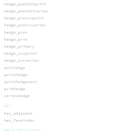
hedge_postdstpoint
hedge_postdstvertex
hedge_presrcpoint
hedge_presrcvertex
hedge_prev
hedge_prim
hedge_primary
hedge_srcpoint
hedge_srcvertex
pointedge
pointhedge
pointhedgenext
primhedge
vertexhedge
HEX
hex_adjacent
hex_faceindex
IMAGE PROCESSING