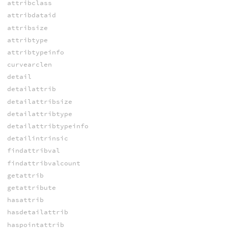
attribclass
attribdataid
attribsize
attribtype
attribtypeinfo
curvearclen
detail
detailattrib
detailattribsize
detailattribtype
detailattribtypeinfo
detailintrinsic
findattribval
findattribvalcount
getattrib
getattribute
hasattrib
hasdetailattrib
haspointattrib