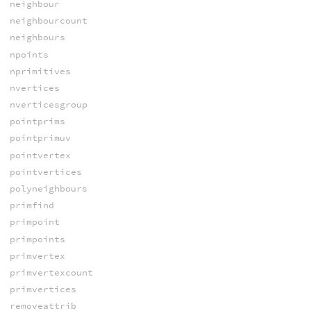
neighbour
neighbourcount
neighbours
npoints
nprimitives
nvertices
nverticesgroup
pointprims
pointprimuv
pointvertex
pointvertices
polyneighbours
primfind
primpoint
primpoints
primvertex
primvertexcount
primvertices
removeattrib