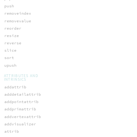
push
removeindex
removevalue
reorder
resize
reverse
slice
sort
upush
ATTRIBUTES AND
INTRINSICS
addattrib
adddetailattrib
addpointattrib
addprimattrib
addvertexattrib
addvisualizer
attrib