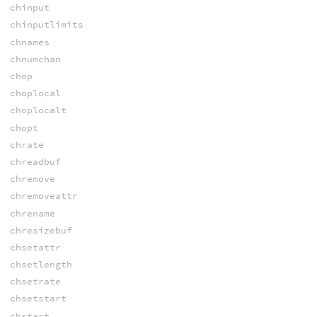
chinput
chinputlimits
chnames
chnumchan
chop
choplocal
choplocalt
chopt
chrate
chreadbuf
chremove
chremoveattr
chrename
chresizebuf
chsetattr
chsetlength
chsetrate
chsetstart
chstart