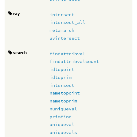
ray
intersect
intersect_all
metamarch
uvintersect
search
findattribval
findattribvalcount
idtopoint
idtoprim
intersect
nametopoint
nametoprim
nuniqueval
primfind
uniqueval
uniquevals