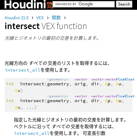
Houdini 21.0
VEX
関数
intersect
VEX function
光線とジオメトリの最初の交差を計算します。
光線方向の
すべての
交差のリストを取得するには、
intersect_all
を使用します。
<geometry>
vector
vector
vector
float
float
int
intersect
(
geometry
,
orig
,
dir
,
&
p
,
&
u
,
&
v
)
<geometry>
vector
vector
vector
float
float
int
intersect
(
geometry
,
orig
,
dir
,
&
p
,
&
u
,
&
v
,
...
)
指定した光線とジオメトリの最初の交差を計算します。
ベクトルに沿って
すべての
交差を取得するには、
intersect_all
を使用します。 可変長引数