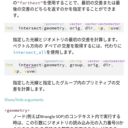
の
"farthest"
を使用することで、最初の交差または最
後の交差のどちらを返すのかを指定することができま
す。
<geometry>
vector
vector
vector
vector
int
intersect
(
geometry
,
orig
,
dir
,
&
p
,
&
uvw
)
指定した光線とジオメトリの最初の交差を計算します。
ベクトル方向の
すべての
交差を取得するには、代わりに
intersect_all
を使用します。
<geometry>
string
vector
vector
vector
int
intersect
(
geometry
,
group
,
orig
,
dir
,
vector
&
p
,
&
uvw
)
指定した光線と指定したグループ内のプリミティブの交
差を計算します。
Show/hide arguments
<geometry>
ノード(例えばWrangle SOP)のコンテキスト内で実行する
時は、この引数にジオメトリの読み込み元の入力番号(0か