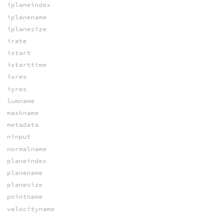
iplaneindex
iplanename
iplanesize
irate
istart
istarttime
ixres
iyres
lumname
maskname
metadata
ninput
normalname
planeindex
planename
planesize
pointname
velocityname