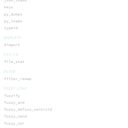
json_loads
keys
py_dumps
py_loads
typeid
DISPLACE
dimport
FILE I/O
file_stat
FILTER
filter_remap
FUZZY LOGIC
fuzzify
fuzzy_and
fuzzy_defuzz_centroid
fuzzy_nand
fuzzy_nor