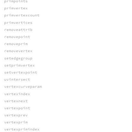
primpoints
primvertex
primvertexcount
primvertices
removeattrib
removepoint
removeprim
removevertex
setedgegroup
setprimvertex
setvertexpoint
uvintersect
vertexcurveparam
vertexindex
vertexnext
vertexpoint
vertexprev
vertexprim
vertexprimindex