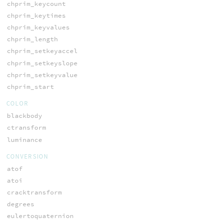
chprim_keycount
chprim_keytimes
chprim_keyvalues
chprim_length
chprim_setkeyaccel
chprim_setkeyslope
chprim_setkeyvalue
chprim_start
COLOR
blackbody
ctransform
luminance
CONVERSION
atof
atoi
cracktransform
degrees
eulertoquaternion