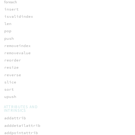
foreach
insert
isvalidindex
len
pop
push
removeindex
removevalue
reorder
resize
reverse
slice
sort
upush
ATTRIBUTES AND
INTRINSICS
addattrib
adddetailattrib
addpointattrib