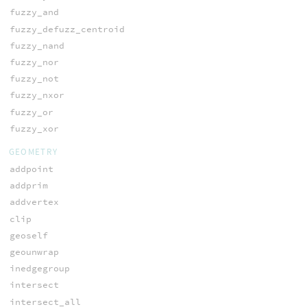
fuzzy_and
fuzzy_defuzz_centroid
fuzzy_nand
fuzzy_nor
fuzzy_not
fuzzy_nxor
fuzzy_or
fuzzy_xor
GEOMETRY
addpoint
addprim
addvertex
clip
geoself
geounwrap
inedgegroup
intersect
intersect_all