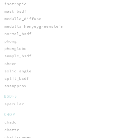
isotropic
mask_bsdf
medulla_diffuse
medulla_henyeygreenstein
normal_bsdf
phong
phonglobe
sample_bsdf
sheen
solid_angle
split_bsdf
sssapprox
BSDFS
specular
CHOP
chadd
chattr
chattrnames