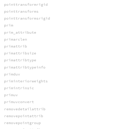
pointtransformrigid
pointtransforms
pointtransformsrigid
prim
prim_attribute
primarclen
primattrib
primattribsize
primattribtype
primattribtypeinfo
primduv
priminteriorweights
primintrinsic
primuv
primuvconvert
removedetailattrib
removepointattrib
removepointgroup