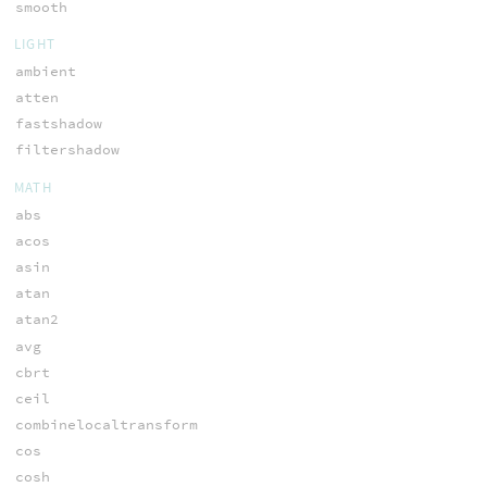
smooth
LIGHT
ambient
atten
fastshadow
filtershadow
MATH
abs
acos
asin
atan
atan2
avg
cbrt
ceil
combinelocaltransform
cos
cosh