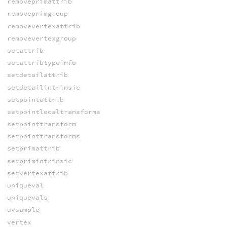
removeprimattrib
removeprimgroup
removevertexattrib
removevertexgroup
setattrib
setattribtypeinfo
setdetailattrib
setdetailintrinsic
setpointattrib
setpointlocaltransforms
setpointtransform
setpointtransforms
setprimattrib
setprimintrinsic
setvertexattrib
uniqueval
uniquevals
uvsample
vertex