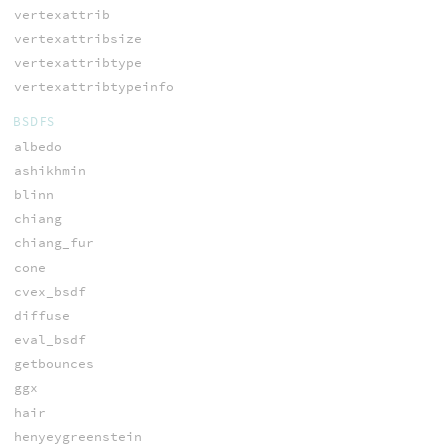
vertexattrib
vertexattribsize
vertexattribtype
vertexattribtypeinfo
BSDFS
albedo
ashikhmin
blinn
chiang
chiang_fur
cone
cvex_bsdf
diffuse
eval_bsdf
getbounces
ggx
hair
henyeygreenstein