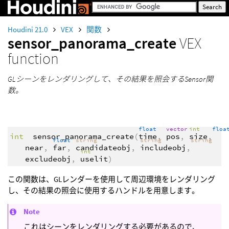
Houdini 21.0
VEX
関数
sensor_panorama_create
VEX
function
GLシーンをレンダリングして、その結果を照会するSensor関
数。
float
vector
int
flo
int
sensor_panorama_create
(
time
,
pos
,
size
,
float
string
string
string
near
,
far
,
candidateobj
,
includeobj
,
int
excludeobj
,
uselit
)
この関数は、GLレンダーを使用して周辺環境をレンダリング
し、その結果の照会に使用するハンドルを用意します。
Note
これはシーンをレンダリングする必要があるので、