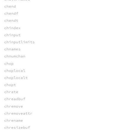
chend
chendf
chendt
chindex
chinput
chinputlimits
chnames
chnumchan
chop
choplocal
choplocalt
chopt
chrate
chreadbuf
chremove
chremoveattr
chrename
chresizebuf