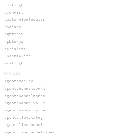
hsvtorgb
qconvert
quaterniontoeuler
radians
rgbtohsv
rgbtoxyz
serialize
unserialize
xyztorgb
CROWDS
agentaddclip
agentchannelcount
agentchannelnames
agentchannelvalue
agentchannelvalues
agentclipcatalog
agentclipchannel
agentclipchannelnames