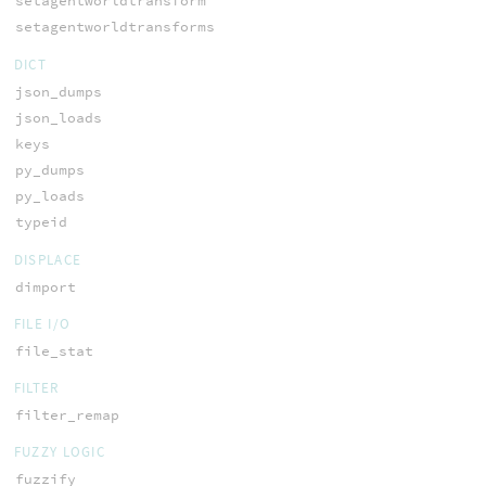
setagentworldtransform
setagentworldtransforms
DICT
json_dumps
json_loads
keys
py_dumps
py_loads
typeid
DISPLACE
dimport
FILE I/O
file_stat
FILTER
filter_remap
FUZZY LOGIC
fuzzify