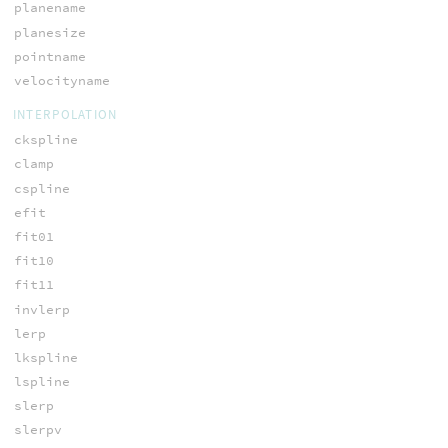
planename
planesize
pointname
velocityname
INTERPOLATION
ckspline
clamp
cspline
efit
fit01
fit10
fit11
invlerp
lerp
lkspline
lspline
slerp
slerpv