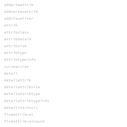
addprimattrib
addvertexattrib
addvisualizer
attrib
attribclass
attribdataid
attribsize
attribtype
attribtypeinfo
curvearclen
detail
detailattrib
detailattribsize
detailattribtype
detailattribtypeinfo
detailintrinsic
findattribval
findattribvalcount