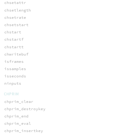
chsetattr
chsetlength
chsetrate
chsetstart
chstart
chstartf
chstartt
chwritebuf
isframes
issamples
isseconds
ninputs
CHPRIM
chprim_clear
chprim_destroykey
chprim_end
chprim_eval
chprim_insertkey