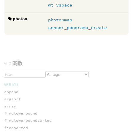
wt_vspace
photon
photonmap
sensor_panorama_create
VEX
関数
ARRAYS
append
argsort
array
findlowerbound
findlowerboundsorted
findsorted