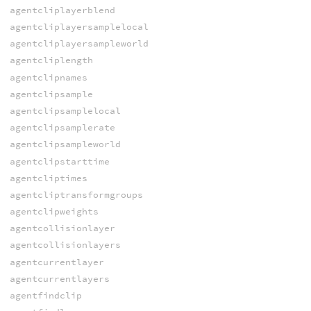
agentcliplayerblend
agentcliplayersamplelocal
agentcliplayersampleworld
agentcliplength
agentclipnames
agentclipsample
agentclipsamplelocal
agentclipsamplerate
agentclipsampleworld
agentclipstarttime
agentcliptimes
agentcliptransformgroups
agentclipweights
agentcollisionlayer
agentcollisionlayers
agentcurrentlayer
agentcurrentlayers
agentfindclip