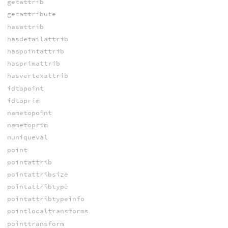
getattrib
getattribute
hasattrib
hasdetailattrib
haspointattrib
hasprimattrib
hasvertexattrib
idtopoint
idtoprim
nametopoint
nametoprim
nuniqueval
point
pointattrib
pointattribsize
pointattribtype
pointattribtypeinfo
pointlocaltransforms
pointtransform