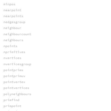
minpos
nearpoint
nearpoints
nedgesgroup
neighbour
neighbourcount
neighbours
npoints
nprimitives
nvertices
nverticesgroup
pointprims
pointprimuv
pointvertex
pointvertices
polyneighbours
primfind
primpoint