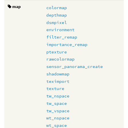
map
colormap
depthmap
dsmpixel
environment
filter_remap
importance_remap
ptexture
rawcolormap
sensor_panorama_create
shadowmap
teximport
texture
tw_nspace
tw_space
tw_vspace
wt_nspace
wt_space