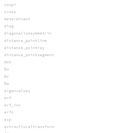
cospi
cross
determinant
diag
diagonalizesymmetric
distance_pointline
distance_pointray
distance_pointsegment
dot
Du
Dv
Dw
eigenvalues
erf
erf_inv
erfc
exp
extractlocaltransform