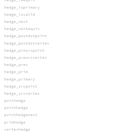
hedge_isprimary
hedge_isvalid
hedge_next
hedge_nextequiv
hedge_postdstpoint
hedge_postdstvertex
hedge_presrcpoint
hedge_presrcvertex
hedge_prev
hedge_prim
hedge_primary
hedge_srcpoint
hedge_srcvertex
pointedge
pointhedge
pointhedgenext
primhedge
vertexhedge