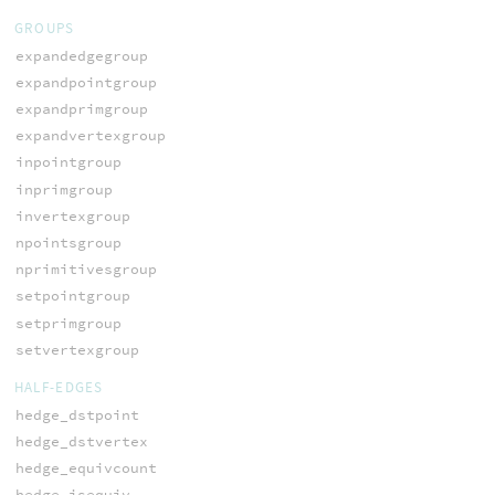
GROUPS
expandedgegroup
expandpointgroup
expandprimgroup
expandvertexgroup
inpointgroup
inprimgroup
invertexgroup
npointsgroup
nprimitivesgroup
setpointgroup
setprimgroup
setvertexgroup
HALF-EDGES
hedge_dstpoint
hedge_dstvertex
hedge_equivcount
hedge_isequiv