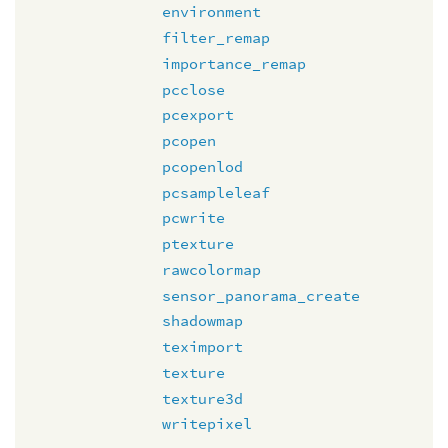
environment
filter_remap
importance_remap
pcclose
pcexport
pcopen
pcopenlod
pcsampleleaf
pcwrite
ptexture
rawcolormap
sensor_panorama_create
shadowmap
teximport
texture
texture3d
writepixel