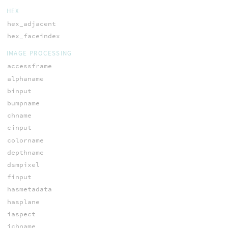
HEX
hex_adjacent
hex_faceindex
IMAGE PROCESSING
accessframe
alphaname
binput
bumpname
chname
cinput
colorname
depthname
dsmpixel
finput
hasmetadata
hasplane
iaspect
ichname