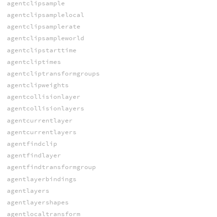
agentclipsample
agentclipsamplelocal
agentclipsamplerate
agentclipsampleworld
agentclipstarttime
agentcliptimes
agentcliptransformgroups
agentclipweights
agentcollisionlayer
agentcollisionlayers
agentcurrentlayer
agentcurrentlayers
agentfindclip
agentfindlayer
agentfindtransformgroup
agentlayerbindings
agentlayers
agentlayershapes
agentlocaltransform