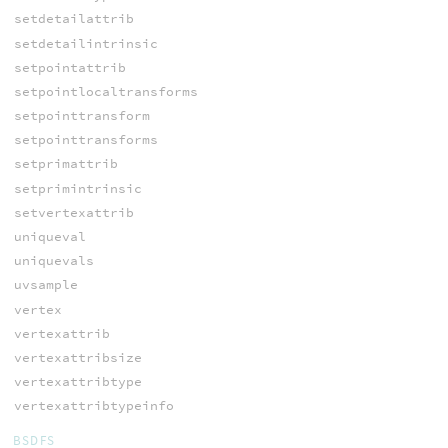
setdetailattrib
setdetailintrinsic
setpointattrib
setpointlocaltransforms
setpointtransform
setpointtransforms
setprimattrib
setprimintrinsic
setvertexattrib
uniqueval
uniquevals
uvsample
vertex
vertexattrib
vertexattribsize
vertexattribtype
vertexattribtypeinfo
BSDFS