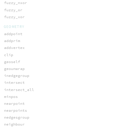
fuzzy_nxor
fuzzy_or
fuzzy_xor
GEOMETRY
addpoint
addprim
addvertex
clip
geoself
geounwrap
inedgegroup
intersect
intersect_all
minpos
nearpoint
nearpoints
nedgesgroup
neighbour