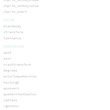
chprim_setkeyvalue
chprim_start
COLOR
blackbody
ctransform
luminance
CONVERSION
atof
atoi
cracktransform
degrees
eulertoquaternion
hsvtorgb
qconvert
quaterniontoeuler
radians
rgbtohsv