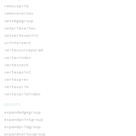
removeprim
removevertex
setedgegroup
setprimvertex
setvertexpoint
uvintersect
vertexcurveparam
vertexindex
vertexnext
vertexpoint
vertexprev
vertexprim
vertexprimindex
GROUPS
expandedgegroup
expandpointgroup
expandprimgroup
expandvertexgroup