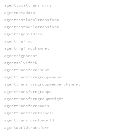
agentlocaltransforms
agentmetadata
agentrestlocaltransform
agentrestworldtransform
agentrigchildren
agentrigfind
agentrigfindchannel
agentrigparent
agentsolvefbik
agenttransformcount
agenttransformgroupmember
agenttransformgroupmemberchannel
agenttransformgroups
agenttransformgroupweight
agenttransformnames
agenttransformtolocal
agenttransformtoworld
agentworldtransform