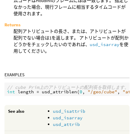
ムコードはHoudiniのフレームにほぼ一致します。 指定し
なかった場合、現行フレームに相当するタイムコードが
使用されます。
Returns
配列アトリビュートの長さ、または、アトリビュートが
配列でない場合は1を返します。 アトリビュートが配列か
どうかをチェックしたいのであれば、
usd_isarray
を使
用してください。
EXAMPLES
// cube Prim上のアトリビュートの配列長を取得します。
int
length
 = 
usd_attriblen
(
0
, 
"/geo/cube"
, 
"att
See also
usd_isattrib
usd_isarray
usd_attrib