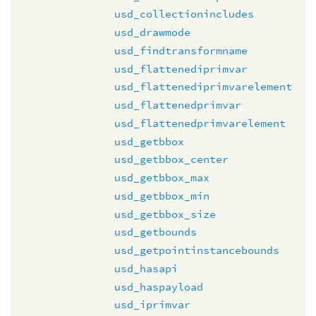
usd_collectionincludes
usd_drawmode
usd_findtransformname
usd_flattenediprimvar
usd_flattenediprimvarelement
usd_flattenedprimvar
usd_flattenedprimvarelement
usd_getbbox
usd_getbbox_center
usd_getbbox_max
usd_getbbox_min
usd_getbbox_size
usd_getbounds
usd_getpointinstancebounds
usd_hasapi
usd_haspayload
usd_iprimvar