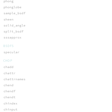
phong
phonglobe
sample_bsdf
sheen
solid_angle
split_bsdf
sssapprox
BSDFS
specular
CHOP
chadd
chattr
chattrnames
chend
chendf
chendt
chindex
chinput