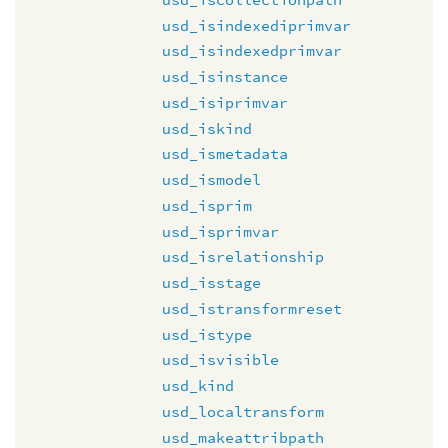
usd_isindexediprimvar
usd_isindexedprimvar
usd_isinstance
usd_isiprimvar
usd_iskind
usd_ismetadata
usd_ismodel
usd_isprim
usd_isprimvar
usd_isrelationship
usd_isstage
usd_istransformreset
usd_istype
usd_isvisible
usd_kind
usd_localtransform
usd_makeattribpath