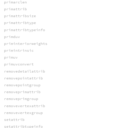
primarclen
primattrib
primattribsize
primattribtype
primattribtypeinfo
primduv
priminteriorweights
primintrinsic
primuv
primuvconvert
removedetailattrib
removepointattrib
removepointgroup
removeprimattrib
removeprimgroup
removevertexattrib
removevertexgroup
setattrib
setattribtypeinfo