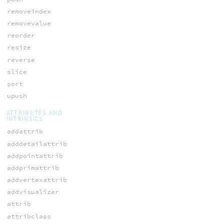
removeindex
removevalue
reorder
resize
reverse
slice
sort
upush
ATTRIBUTES AND
INTRINSICS
addattrib
adddetailattrib
addpointattrib
addprimattrib
addvertexattrib
addvisualizer
attrib
attribclass