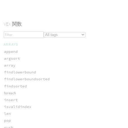
VEX
関数
ARRAYS
append
argsort
array
findlowerbound
findlowerboundsorted
findsorted
foreach
insert
isvalidindex
len
pop
push