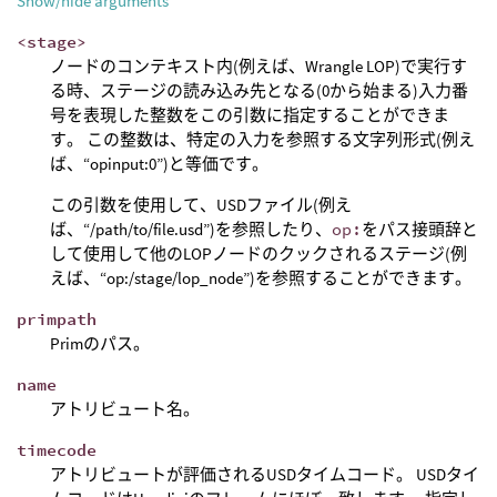
Show/hide arguments
<stage>
ノードのコンテキスト内(例えば、Wrangle LOP)で実行す
る時、ステージの読み込み先となる(0から始まる)入力番
号を表現した整数をこの引数に指定することができま
す。 この整数は、特定の入力を参照する文字列形式(例え
ば、“opinput:0”)と等価です。
この引数を使用して、USDファイル(例え
ば、“/path/to/file.usd”)を参照したり、
op:
をパス接頭辞と
して使用して他のLOPノードのクックされるステージ(例
えば、“op:/stage/lop_node”)を参照することができます。
primpath
Primのパス。
name
アトリビュート名。
timecode
アトリビュートが評価されるUSDタイムコード。 USDタイ