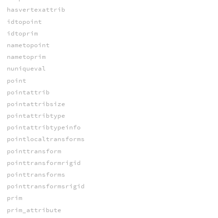
hasvertexattrib
idtopoint
idtoprim
nametopoint
nametoprim
nuniqueval
point
pointattrib
pointattribsize
pointattribtype
pointattribtypeinfo
pointlocaltransforms
pointtransform
pointtransformrigid
pointtransforms
pointtransformsrigid
prim
prim_attribute