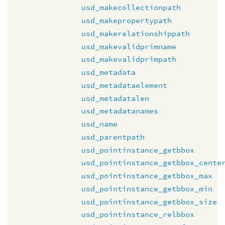
usd_makecollectionpath
usd_makepropertypath
usd_makerelationshippath
usd_makevalidprimname
usd_makevalidprimpath
usd_metadata
usd_metadataelement
usd_metadatalen
usd_metadatanames
usd_name
usd_parentpath
usd_pointinstance_getbbox
usd_pointinstance_getbbox_cente
usd_pointinstance_getbbox_max
usd_pointinstance_getbbox_min
usd_pointinstance_getbbox_size
usd_pointinstance_relbbox