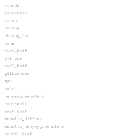
albedo
ashikhmin
blinn
chiang
chiang_fur
cone
cvex_bsdf
diffuse
eval_bsdf
getbounces
ggx
hair
henyeygreenstein
isotropic
mask_bsdf
medulla_diffuse
medulla_henyeygreenstein
normal_bsdf