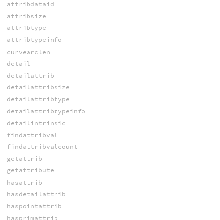
attribdataid
attribsize
attribtype
attribtypeinfo
curvearclen
detail
detailattrib
detailattribsize
detailattribtype
detailattribtypeinfo
detailintrinsic
findattribval
findattribvalcount
getattrib
getattribute
hasattrib
hasdetailattrib
haspointattrib
hasprimattrib