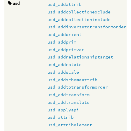
usd
usd_addattrib
usd_addcollectionexclude
usd_addcollectioninclude
usd_addinversetotransformorder
usd_addorient
usd_addprim
usd_addprimvar
usd_addrelationshiptarget
usd_addrotate
usd_addscale
usd_addschemaattrib
usd_addtotransformorder
usd_addtransform
usd_addtranslate
usd_applyapi
usd_attrib
usd_attribelement