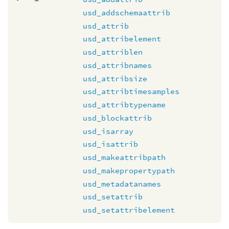
usd_addschemaattrib
usd_attrib
usd_attribelement
usd_attriblen
usd_attribnames
usd_attribsize
usd_attribtimesamples
usd_attribtypename
usd_blockattrib
usd_isarray
usd_isattrib
usd_makeattribpath
usd_makepropertypath
usd_metadatanames
usd_setattrib
usd_setattribelement