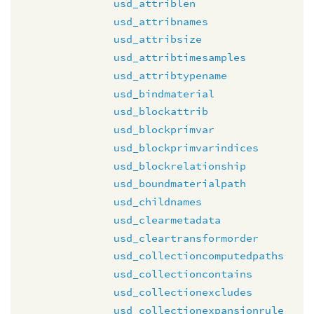
usd_attriblen
usd_attribnames
usd_attribsize
usd_attribtimesamples
usd_attribtypename
usd_bindmaterial
usd_blockattrib
usd_blockprimvar
usd_blockprimvarindices
usd_blockrelationship
usd_boundmaterialpath
usd_childnames
usd_clearmetadata
usd_cleartransformorder
usd_collectioncomputedpaths
usd_collectioncontains
usd_collectionexcludes
usd_collectionexpansionrule