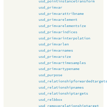
usd_pointinstancetransform
usd_primvar
usd_primvarattribname
usd_primvarelement
usd_primvarelementsize
usd_primvarindices
usd_primvarinterpolation
usd_primvarlen
usd_primvarnames
usd_primvarsize
usd_primvartimesamples
usd_primvartypename
usd_purpose
usd_relationshipforwardedtarget
usd_relationshipnames
usd_relationshiptargets
usd_relbbox
usd_removerelationshiptarget