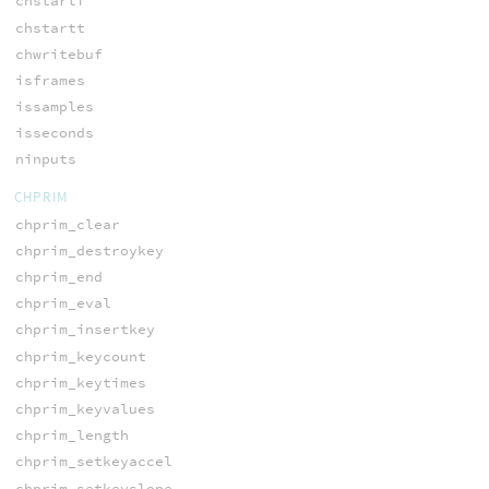
chstartf
chstartt
chwritebuf
isframes
issamples
isseconds
ninputs
CHPRIM
chprim_clear
chprim_destroykey
chprim_end
chprim_eval
chprim_insertkey
chprim_keycount
chprim_keytimes
chprim_keyvalues
chprim_length
chprim_setkeyaccel
chprim_setkeyslope