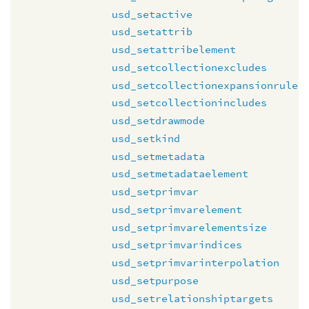
usd_setactive
usd_setattrib
usd_setattribelement
usd_setcollectionexcludes
usd_setcollectionexpansionrule
usd_setcollectionincludes
usd_setdrawmode
usd_setkind
usd_setmetadata
usd_setmetadataelement
usd_setprimvar
usd_setprimvarelement
usd_setprimvarelementsize
usd_setprimvarindices
usd_setprimvarinterpolation
usd_setpurpose
usd_setrelationshiptargets