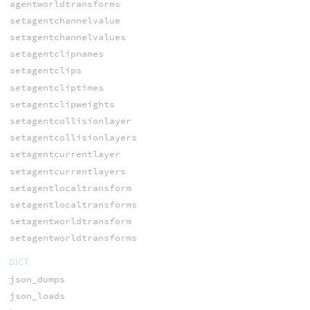
agentworldtransforms
setagentchannelvalue
setagentchannelvalues
setagentclipnames
setagentclips
setagentcliptimes
setagentclipweights
setagentcollisionlayer
setagentcollisionlayers
setagentcurrentlayer
setagentcurrentlayers
setagentlocaltransform
setagentlocaltransforms
setagentworldtransform
setagentworldtransforms
DICT
json_dumps
json_loads