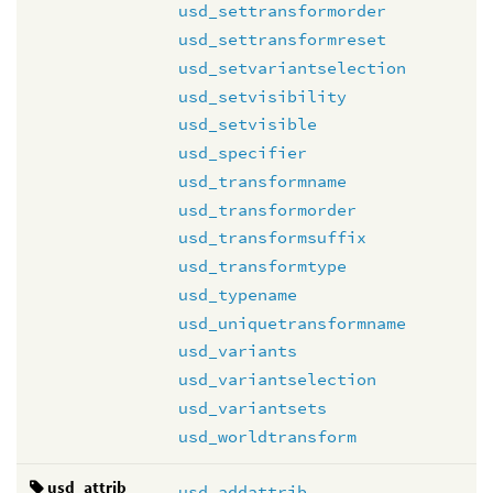
usd_settransformorder
usd_settransformreset
usd_setvariantselection
usd_setvisibility
usd_setvisible
usd_specifier
usd_transformname
usd_transformorder
usd_transformsuffix
usd_transformtype
usd_typename
usd_uniquetransformname
usd_variants
usd_variantselection
usd_variantsets
usd_worldtransform
usd_attrib
usd_addattrib