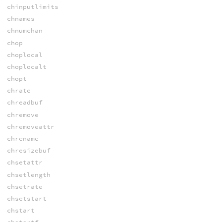
chinputlimits
chnames
chnumchan
chop
choplocal
choplocalt
chopt
chrate
chreadbuf
chremove
chremoveattr
chrename
chresizebuf
chsetattr
chsetlength
chsetrate
chsetstart
chstart