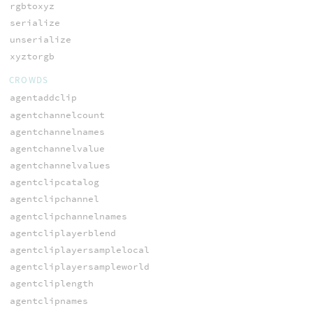
rgbtoxyz
serialize
unserialize
xyztorgb
CROWDS
agentaddclip
agentchannelcount
agentchannelnames
agentchannelvalue
agentchannelvalues
agentclipcatalog
agentclipchannel
agentclipchannelnames
agentcliplayerblend
agentcliplayersamplelocal
agentcliplayersampleworld
agentcliplength
agentclipnames