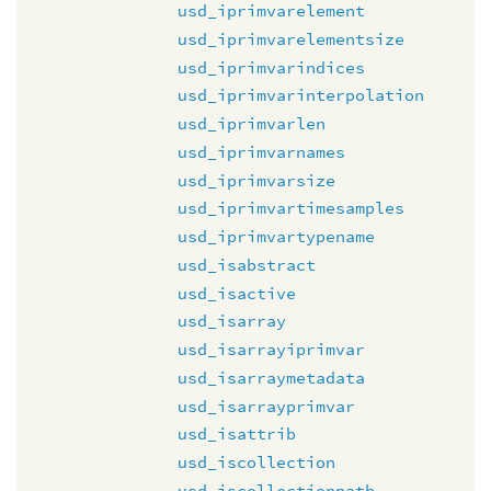
usd_iprimvarelement
usd_iprimvarelementsize
usd_iprimvarindices
usd_iprimvarinterpolation
usd_iprimvarlen
usd_iprimvarnames
usd_iprimvarsize
usd_iprimvartimesamples
usd_iprimvartypename
usd_isabstract
usd_isactive
usd_isarray
usd_isarrayiprimvar
usd_isarraymetadata
usd_isarrayprimvar
usd_isattrib
usd_iscollection
usd_iscollectionpath