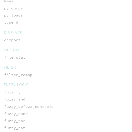
keys
py_dumps
py_loads
typeid
DISPLACE
dimport
FILE I/O
file_stat
FILTER
filter_remap
FUZZY LOGIC
fuzzify
fuzzy_and
fuzzy_defuzz_centroid
fuzzy_nand
fuzzy_nor
fuzzy_not