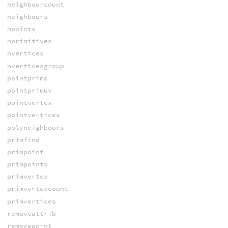
neighbourcount
neighbours
npoints
nprimitives
nvertices
nverticesgroup
pointprims
pointprimuv
pointvertex
pointvertices
polyneighbours
primfind
primpoint
primpoints
primvertex
primvertexcount
primvertices
removeattrib
removepoint