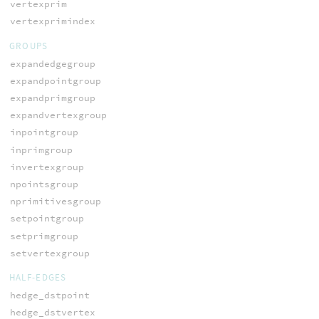
vertexprim
vertexprimindex
GROUPS
expandedgegroup
expandpointgroup
expandprimgroup
expandvertexgroup
inpointgroup
inprimgroup
invertexgroup
npointsgroup
nprimitivesgroup
setpointgroup
setprimgroup
setvertexgroup
HALF-EDGES
hedge_dstpoint
hedge_dstvertex