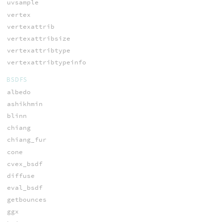
uvsample
vertex
vertexattrib
vertexattribsize
vertexattribtype
vertexattribtypeinfo
BSDFS
albedo
ashikhmin
blinn
chiang
chiang_fur
cone
cvex_bsdf
diffuse
eval_bsdf
getbounces
ggx