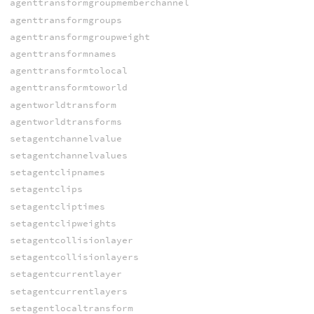
agenttransformgroupmemberchannel
agenttransformgroups
agenttransformgroupweight
agenttransformnames
agenttransformtolocal
agenttransformtoworld
agentworldtransform
agentworldtransforms
setagentchannelvalue
setagentchannelvalues
setagentclipnames
setagentclips
setagentcliptimes
setagentclipweights
setagentcollisionlayer
setagentcollisionlayers
setagentcurrentlayer
setagentcurrentlayers
setagentlocaltransform