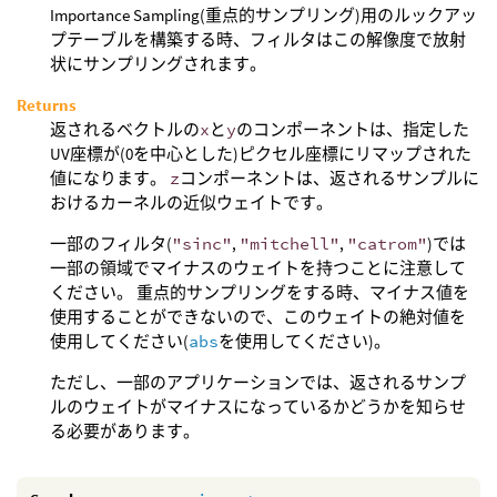
Importance Sampling(重点的サンプリング)用のルックアッ
プテーブルを構築する時、フィルタはこの解像度で放射
状にサンプリングされます。
Returns
返されるベクトルの
x
と
y
のコンポーネントは、指定した
UV座標が(0を中心とした)ピクセル座標にリマップされた
値になります。
z
コンポーネントは、返されるサンプルに
おけるカーネルの近似ウェイトです。
一部のフィルタ(
"sinc"
,
"mitchell"
,
"catrom"
)では
一部の領域でマイナスのウェイトを持つことに注意して
ください。 重点的サンプリングをする時、マイナス値を
使用することができないので、このウェイトの絶対値を
使用してください(
abs
を使用してください)。
ただし、一部のアプリケーションでは、返されるサンプ
ルのウェイトがマイナスになっているかどうかを知らせ
る必要があります。