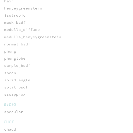
hair
henyeygreenstein
isotropic
mask_bsdf
medulla_diffuse
medulla_henyeygreenstein
normal_bsdf
phong
phonglobe
sample_bsdf
sheen
solid_angle
split_bsdf
sssapprox
BSDFS
specular
CHOP
chadd