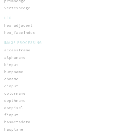
primhedge
vertexhedge
HEX
hex_adjacent
hex_faceindex
IMAGE PROCESSING
accessframe
alphaname
binput
bumpname
chname
cinput
colorname
depthname
dsmpixel
finput
hasmetadata
hasplane