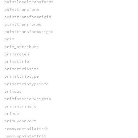
pointlocaltransforms
pointtransform
pointtransformrigid
pointtransforms
pointtransformsrigid
prim
prim_attribute
primarclen
primattrib
primattribsize
primattribtype
primattribtypeinfo
primduv
priminteriorweights
primintrinsic
primuv
primuvconvert
removedetailattrib
removepointattrib