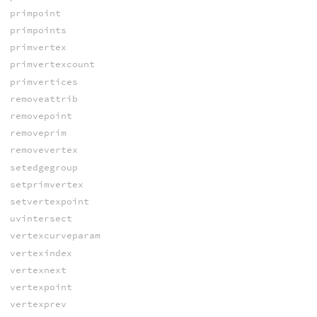
primpoint
primpoints
primvertex
primvertexcount
primvertices
removeattrib
removepoint
removeprim
removevertex
setedgegroup
setprimvertex
setvertexpoint
uvintersect
vertexcurveparam
vertexindex
vertexnext
vertexpoint
vertexprev