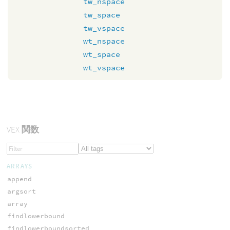
tw_nspace
tw_space
tw_vspace
wt_nspace
wt_space
wt_vspace
VEX
関数
ARRAYS
append
argsort
array
findlowerbound
findlowerboundsorted