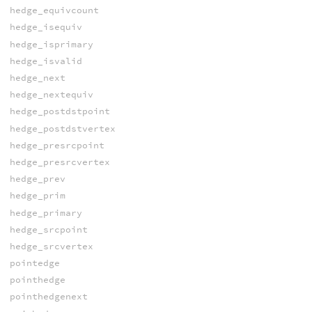
hedge_equivcount
hedge_isequiv
hedge_isprimary
hedge_isvalid
hedge_next
hedge_nextequiv
hedge_postdstpoint
hedge_postdstvertex
hedge_presrcpoint
hedge_presrcvertex
hedge_prev
hedge_prim
hedge_primary
hedge_srcpoint
hedge_srcvertex
pointedge
pointhedge
pointhedgenext