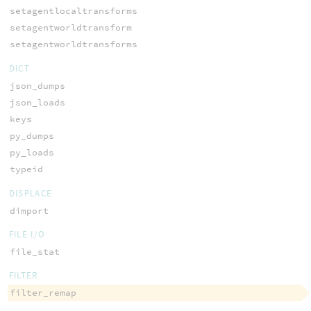
setagentlocaltransforms
setagentworldtransform
setagentworldtransforms
DICT
json_dumps
json_loads
keys
py_dumps
py_loads
typeid
DISPLACE
dimport
FILE I/O
file_stat
FILTER
filter_remap