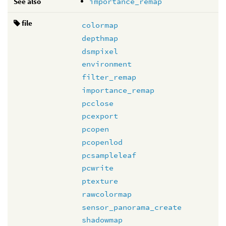
See also
importance_remap
file
colormap
depthmap
dsmpixel
environment
filter_remap
importance_remap
pcclose
pcexport
pcopen
pcopenlod
pcsampleleaf
pcwrite
ptexture
rawcolormap
sensor_panorama_create
shadowmap