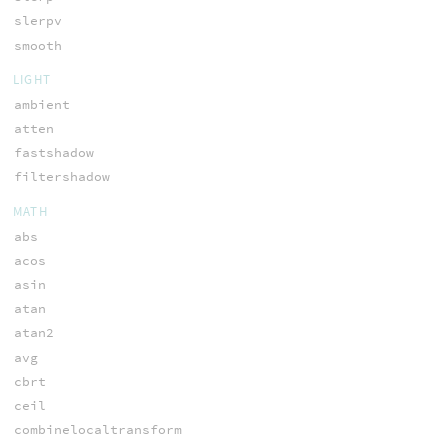
slerpv
smooth
LIGHT
ambient
atten
fastshadow
filtershadow
MATH
abs
acos
asin
atan
atan2
avg
cbrt
ceil
combinelocaltransform