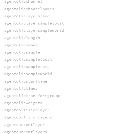
agentclipchannel
agentclipchannelnames
agentcliplayerblend
agentcliplayersamplelocal
agentcliplayersampleworld
agentcliplength
agentclipnames
agentclipsample
agentclipsamplelocal
agentclipsamplerate
agentclipsampleworld
agentclipstarttime
agentcliptimes
agentcliptransformgroups
agentclipweights
agentcollisionlayer
agentcollisionlayers
agentcurrentlayer
agentcurrentlayers