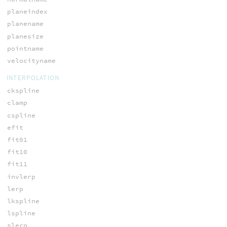
planeindex
planename
planesize
pointname
velocityname
INTERPOLATION
ckspline
clamp
cspline
efit
fit01
fit10
fit11
invlerp
lerp
lkspline
lspline
slerp