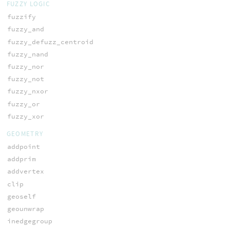
FUZZY LOGIC
fuzzify
fuzzy_and
fuzzy_defuzz_centroid
fuzzy_nand
fuzzy_nor
fuzzy_not
fuzzy_nxor
fuzzy_or
fuzzy_xor
GEOMETRY
addpoint
addprim
addvertex
clip
geoself
geounwrap
inedgegroup