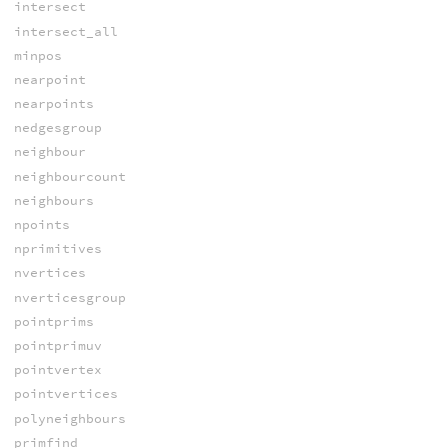
intersect
intersect_all
minpos
nearpoint
nearpoints
nedgesgroup
neighbour
neighbourcount
neighbours
npoints
nprimitives
nvertices
nverticesgroup
pointprims
pointprimuv
pointvertex
pointvertices
polyneighbours
primfind