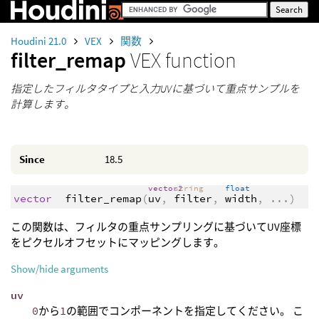
Houdini 21.0
VEX
関数
filter_remap
VEX function
指定したフィルタタイプと入力UVに基づいて重点サンプルを
計算します。
Since
18.5
vector2
string
float
vector
filter_remap
(
uv
,
filter
,
width
,
...
)
この関数は、フィルタの重点サンプリングに基づいてUV座標
をピクセルオフセットにマッピングします。
Show/hide arguments
uv
0
から
1
の範囲でコンポーネントを指定してください。 こ