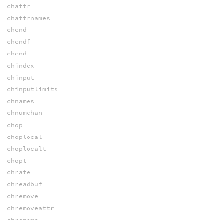
chattr
chattrnames
chend
chendf
chendt
chindex
chinput
chinputlimits
chnames
chnumchan
chop
choplocal
choplocalt
chopt
chrate
chreadbuf
chremove
chremoveattr
chrename