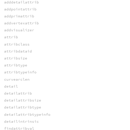
adddetailattrib
addpointattrib
addprimattrib
addvertexattrib
addvisualizer
attrib
attribclass
attribdataid
attribsize
attribtype
attribtypeinfo
curvearclen
detail
detailattrib
detailattribsize
detailattribtype
detailattribtypeinfo
detailintrinsic
findattribval