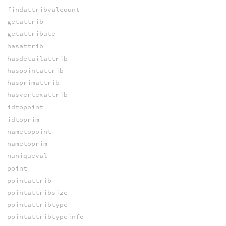
findattribvalcount
getattrib
getattribute
hasattrib
hasdetailattrib
haspointattrib
hasprimattrib
hasvertexattrib
idtopoint
idtoprim
nametopoint
nametoprim
nuniqueval
point
pointattrib
pointattribsize
pointattribtype
pointattribtypeinfo