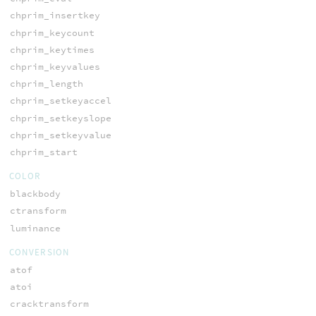
chprim_insertkey
chprim_keycount
chprim_keytimes
chprim_keyvalues
chprim_length
chprim_setkeyaccel
chprim_setkeyslope
chprim_setkeyvalue
chprim_start
COLOR
blackbody
ctransform
luminance
CONVERSION
atof
atoi
cracktransform