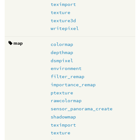
teximport
texture
texture3d
writepixel
map
colormap
depthmap
dsmpixel
environment
filter_remap
importance_remap
ptexture
rawcolormap
sensor_panorama_create
shadowmap
teximport
texture