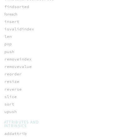
findsorted
foreach
insert
isvalidindex
len
pop
push
removeindex
removevalue
reorder
resize
reverse
slice
sort
upush
ATTRIBUTES AND
INTRINSICS
addattrib