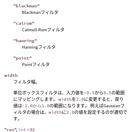
"blackman"
Blackmanフィルタ
"catrom"
Catmull-Romフィルタ
"hanning"
Hanningフィルタ
"point"
Pointフィルタ
width
フィルタ幅。
単位ボックスフィルタは、入力値を
-0.5
から
0.5
の範囲
にマッピングします。
width
を
2.0
に変更すると、戻り
値は
-1.0から1.0
の範囲になります。 例えばGaussianフ
ィルタの場合は、
width
に
2.0
の値を設定するのが適切で
す。
"
res
",
int
=32