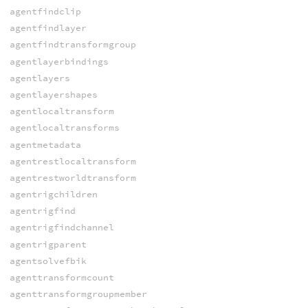
agentfindclip
agentfindlayer
agentfindtransformgroup
agentlayerbindings
agentlayers
agentlayershapes
agentlocaltransform
agentlocaltransforms
agentmetadata
agentrestlocaltransform
agentrestworldtransform
agentrigchildren
agentrigfind
agentrigfindchannel
agentrigparent
agentsolvefbik
agenttransformcount
agenttransformgroupmember