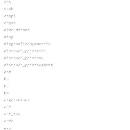
cos
cosh
cospi
cross
determinant
diag
diagonalizesymmetric
distance_pointline
distance_pointray
distance_pointsegment
dot
Du
Dv
Dw
eigenvalues
erf
erf_inv
erfc
exp