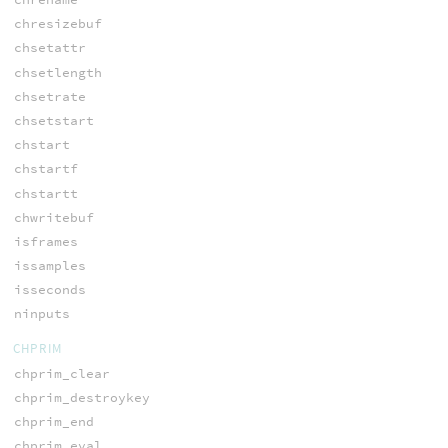
chresizebuf
chsetattr
chsetlength
chsetrate
chsetstart
chstart
chstartf
chstartt
chwritebuf
isframes
issamples
isseconds
ninputs
CHPRIM
chprim_clear
chprim_destroykey
chprim_end
chprim_eval