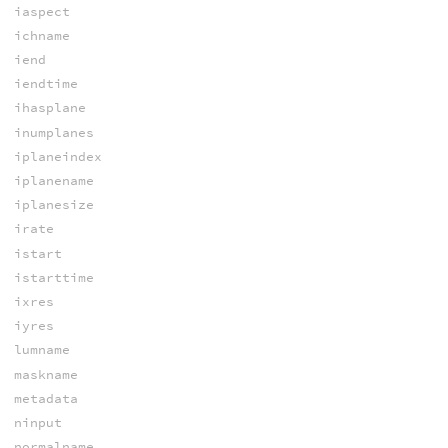
iaspect
ichname
iend
iendtime
ihasplane
inumplanes
iplaneindex
iplanename
iplanesize
irate
istart
istarttime
ixres
iyres
lumname
maskname
metadata
ninput
normalname