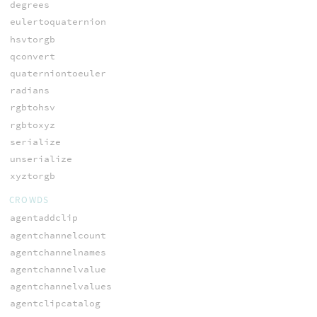
degrees
eulertoquaternion
hsvtorgb
qconvert
quaterniontoeuler
radians
rgbtohsv
rgbtoxyz
serialize
unserialize
xyztorgb
CROWDS
agentaddclip
agentchannelcount
agentchannelnames
agentchannelvalue
agentchannelvalues
agentclipcatalog