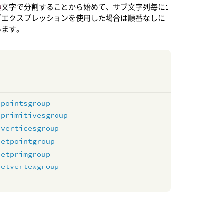
@
文字で分割することから始めて、サブ文字列毎に1
プエクスプレッションを使用した場合は順番なしに
います。
npointsgroup
nprimitivesgroup
nverticesgroup
setpointgroup
setprimgroup
setvertexgroup