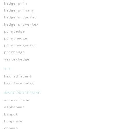
hedge_prim
hedge_primary
hedge_srcpoint
hedge_srcvertex
pointedge
pointhedge
pointhedgenext
primhedge
vertexhedge
HEX
hex_adjacent
hex_faceindex
IMAGE PROCESSING
accessframe
alphaname
binput
bumpname
chname