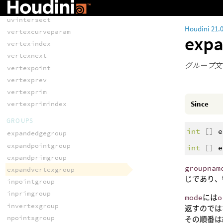
setvertexpoint
uvintersect
Houdini 21.
vertexcurveparam
exp
vertexindex
vertexnext
グループ文
vertexpoint
vertexprev
vertexprim
Since
vertexprimindex
GROUPS
int
[]
e
expandedgegroup
expandpointgroup
int
[]
e
expandprimgroup
groupnam
expandvertexgroup
じであり、
inpointgroup
inprimgroup
mode
には
o
invertexgroup
返すのでは
npointsgroup
その順番は