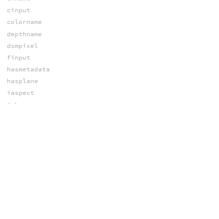
cinput
colorname
depthname
dsmpixel
finput
hasmetadata
hasplane
iaspect
ichname
iend
iendtime
ihasplane
inumplanes
iplaneindex
iplanename
iplanesize
irate
istart