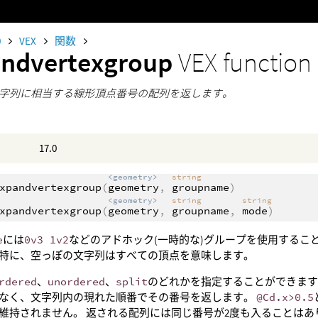
0
VEX
関数
andvertexgroup
VEX function
字列に相当する線形頂点番号の配列を返します。
17.0
<geometry>
string
xpandvertexgroup
(
geometry
,
groupname
)
<geometry>
string
string
xpandvertexgroup
(
geometry
,
groupname
,
mode
)
e
には
0v3 1v2
などのアドホック(一時的な)グループを使用すること
特に、空っぽの文字列はすべての頂点を意味します。
rdered
、
unordered
、
split
のどれかを指定することができま
なく、文字列内の現れた順番でその番号を返します。
@Cd.x>0.5
維持されません。 返される配列には同じ番号が2度も入ることは