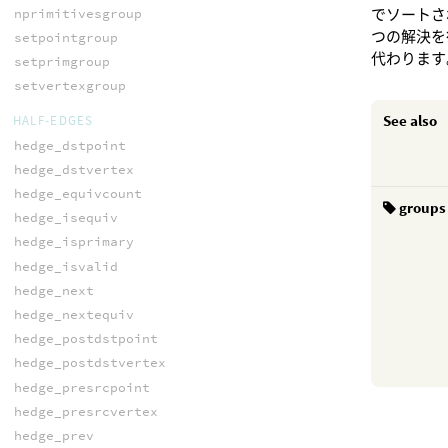
でソートさ
nprimitivesgroup
つの解決を
setpointgroup
代わります
setprimgroup
setvertexgroup
See also
HALF-EDGES
hedge_dstpoint
hedge_dstvertex
hedge_equivcount
groups
hedge_isequiv
hedge_isprimary
hedge_isvalid
hedge_next
hedge_nextequiv
hedge_postdstpoint
hedge_postdstvertex
hedge_presrcpoint
hedge_presrcvertex
hedge_prev