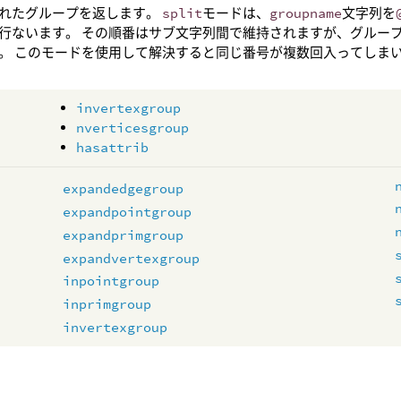
れたグループを返します。
split
モードは、
groupname
文字列を
行ないます。 その順番はサブ文字列間で維持されますが、グルー
。 このモードを使用して解決すると同じ番号が複数回入ってしま
invertexgroup
nverticesgroup
hasattrib
expandedgegroup
expandpointgroup
expandprimgroup
expandvertexgroup
inpointgroup
inprimgroup
invertexgroup