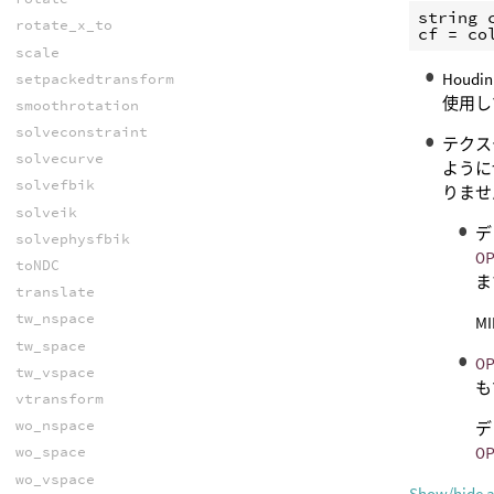
string 
rotate_x_to
cf = co
scale
Hou
setpackedtransform
使用し
smoothrotation
solveconstraint
テクス
solvecurve
ように
solvefbik
りませ
solveik
デ
solvephysfbik
O
toNDC
ま
translate
tw_nspace
M
tw_space
O
tw_vspace
も
vtransform
wo_nspace
デ
O
wo_space
wo_vspace
Show/hide 