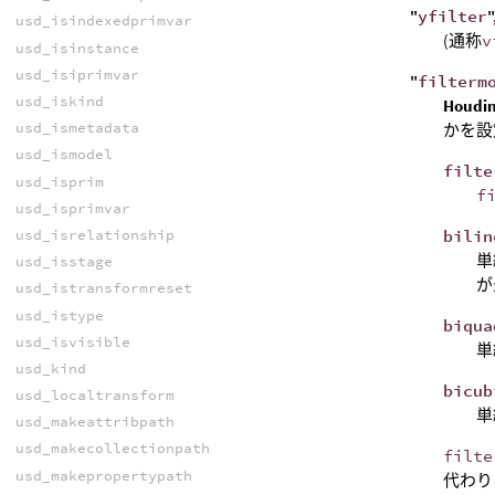
"
yfilter
"
usd_isindexedprimvar
(通称
v
usd_isinstance
usd_isiprimvar
"
filterm
usd_iskind
Hou
usd_ismetadata
かを設
usd_ismodel
filte
usd_isprim
f
usd_isprimvar
bilin
usd_isrelationship
単
usd_isstage
が
usd_istransformreset
usd_istype
biqua
usd_isvisible
単
usd_kind
bicub
usd_localtransform
単
usd_makeattribpath
usd_makecollectionpath
filte
usd_makepropertypath
代わり