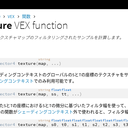
0
VEX
関数
ure
VEX function
クスチャマップのフィルタリングされたサンプルを計算します。
string
ector4
texture
(
map
,
...
)
ディングコンテキストのグローバルのSとTの座標のテクスチャを
ングコンテキスト
でのみ利用可能です。
string
float
float
ector4
texture
(
map
,
ss
,
tt
,
...
)
たSとTの座標におけるSとTの微分に基づいたフィルタ幅を使って
この関数が
シェーディングコンテキスト
外で使われると、フィルタ幅
string
float
float
float
float
float
float
float
fl
ector4
texture
(
map
,
s0
,
t0
,
s1
,
t1
,
s2
,
t2
,
s3
,
t