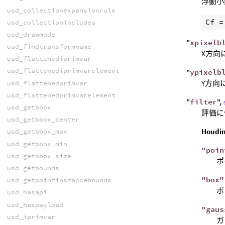
浮動小
usd_collectionexpansionrule
Cf
 =
usd_collectionincludes
usd_drawmode
"
xpixelb
usd_findtransformname
X方向
usd_flattenediprimvar
usd_flattenediprimvarelement
"
ypixelb
Y方向
usd_flattenedprimvar
usd_flattenedprimvarelement
"
filter
",
usd_getbbox
評価に
usd_getbbox_center
Hou
usd_getbbox_max
usd_getbbox_min
"poin
usd_getbbox_size
ポ
usd_getbounds
"box"
usd_getpointinstancebounds
ボ
usd_hasapi
usd_haspayload
"gaus
usd_iprimvar
ガ