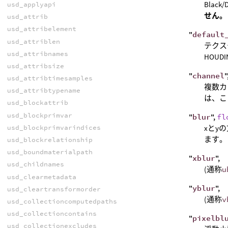
Bla
usd_applyapi
せん。
usd_attrib
usd_attribelement
"
default
usd_attriblen
テクス
usd_attribnames
HOUD
usd_attribsize
"
channel
"
usd_attribtimesamples
複数カ
usd_attribtypename
は、こ
usd_blockattrib
usd_blockprimvar
"
blur
",
fl
xとy
usd_blockprimvarindices
ます。
usd_blockrelationship
usd_boundmaterialpath
"
xblur
",
usd_childnames
(通称
u
usd_clearmetadata
"
yblur
",
usd_cleartransformorder
(通称
v
usd_collectioncomputedpaths
usd_collectioncontains
"
pixelbl
usd_collectionexcludes