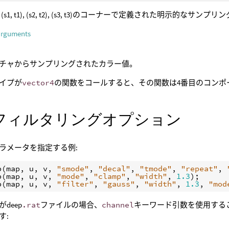
 t0), (s1, t1), (s2, t2), (s3, t3)のコーナーで定義された明示
arguments
チャからサンプリングされたカラー値。
イプが
vector4
の関数をコールすると、その関数は4番目のコンポ
フィルタリングオプション
ラメータを指定する例:
p
(
map
, 
u
, 
v
, 
"smode"
, 
"decal"
, 
"tmode"
, 
"repeat"
, 
p
(
map
, 
u
, 
v
, 
"mode"
, 
"clamp"
, 
"width"
, 
1.3
p
(
map
, 
u
, 
v
, 
"filter"
, 
"gauss"
, 
"width"
, 
1.3
, 
"mod
deep
.rat
ファイルの場合、
channel
キーワード引数を使用する
す: