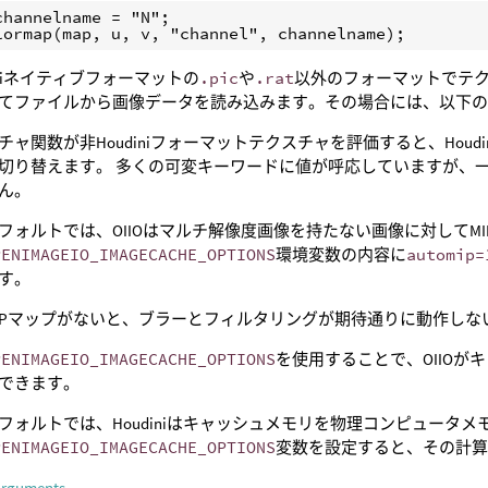
channelname = "N";

lormap(map, u, v, "channel", channelname);
diniネイティブフォーマットの
.pic
や
.rat
以外のフォーマットでテクス
てファイルから画像データを読み込みます。その場合には、以下
チャ関数が非Houdiniフォーマットテクスチャを評価すると、Houdin
切り替えます。 多くの可変キーワードに値が呼応していますが、一部の
ん。
フォルトでは、OIIOはマルチ解像度画像を持たない画像に対してM
PENIMAGEIO_IMAGECACHE_OPTIONS
環境変数の内容に
automip=
す。
IPマップがないと、ブラーとフィルタリングが期待通りに動作しな
PENIMAGEIO_IMAGECACHE_OPTIONS
を使用することで、OIIO
できます。
フォルトでは、Houdiniはキャッシュメモリを物理コンピュータメ
PENIMAGEIO_IMAGECACHE_OPTIONS
変数を設定すると、その計
arguments