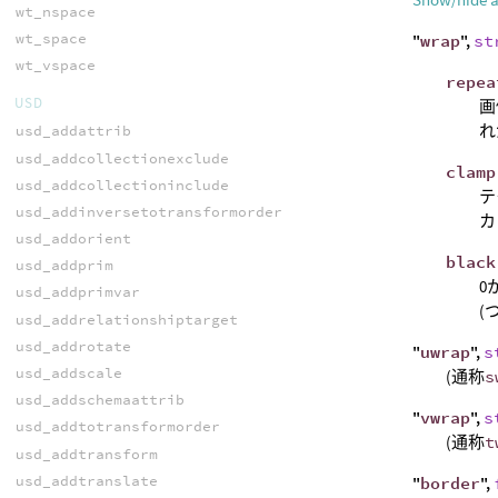
wt_nspace
wt_space
"
wrap
",
st
wt_vspace
repea
USD
画
れ
usd_addattrib
usd_addcollectionexclude
clamp
usd_addcollectioninclude
テ
usd_addinversetotransformorder
カ
usd_addorient
black
usd_addprim
0
usd_addprimvar
(
usd_addrelationshiptarget
usd_addrotate
"
uwrap
",
s
usd_addscale
(通称
s
usd_addschemaattrib
"
vwrap
",
s
usd_addtotransformorder
(通称
t
usd_addtransform
usd_addtranslate
"
border
",