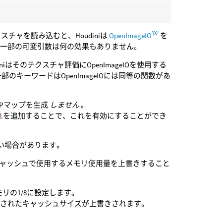
チャを読み込むと、Houdiniは
OpenImageIO
を
の一部の可変引数は何の効果もありません。
iはそのテクスチャ評価にOpenImageIOを使用する
キーワードはOpenImageIOには同等の関数があ
IPマップを生成
しません
。
1
を追加することで、これを有効にすることができ
い場合があります。
がキャッシュで使用するメモリ使用量を上書きすること
モリの1/8に設定します。
算されたキャッシュサイズが上書きされます。