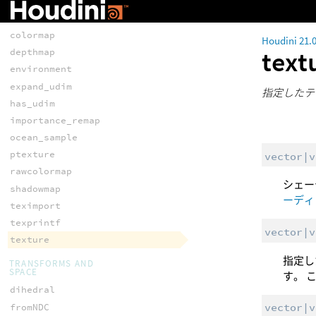
TEXTURING
colormap
Houdini 21.
text
depthmap
environment
expand_udim
指定したテ
has_udim
importance_remap
ocean_sample
ptexture
vector|v
rawcolormap
シェー
shadowmap
ーディ
teximport
texprintf
vector|v
texture
指定し
TRANSFORMS AND
SPACE
す。 
dihedral
vector|v
fromNDC