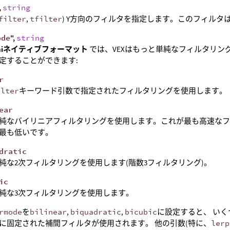
,
string
filter
,
tfilter
) Y方向のフィルタを指定します。このフィルタ
ode
",
string
diniネイティブフォーマット
では、VEXはもっと単純なフィルタリン
定することができます:
r
ilter
キーワード引数で指定されたフィルタリングを使用します。
ear
純なバイリニアフィルタリングを使用します。これが最も高速な
最も低いです。
dratic
純な2次フィルタリングを使用します(階数3フィルタリング)。
ic
純な3次フィルタリングを使用します。
rmode
を
bilinear
,
biquadratic
,
bicubic
に設定すると、 いく
に固定された補間フィルタが使用されます。 他の引数(特に、
lerp