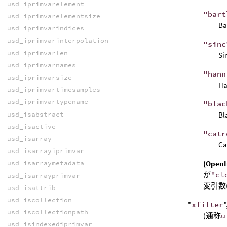
usd_iprimvarelement
"bart
usd_iprimvarelementsize
Ba
usd_iprimvarindices
usd_iprimvarinterpolation
"sinc
usd_iprimvarlen
S
usd_iprimvarnames
"hann
usd_iprimvarsize
H
usd_iprimvartimesamples
usd_iprimvartypename
"blac
usd_isabstract
B
usd_isactive
"catr
usd_isarray
C
usd_isarrayiprimvar
(Op
usd_isarraymetadata
が
"cl
usd_isarrayprimvar
変引数
usd_isattrib
usd_iscollection
"
xfilter
"
usd_iscollectionpath
(通称
u
usd_isindexediprimvar