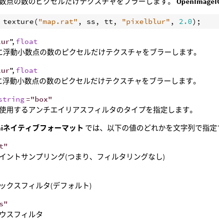
数点の数のピクセルだけテクスチャをブラーします。
OpenIm
 
texture
(
"map.rat"
, 
ss
, 
tt
, 
"pixelblur"
, 
2.0
lur
",
float
に浮動小数点の数のピクセルだけテクスチャをブラーします。
lur
",
float
に浮動小数点の数のピクセルだけテクスチャをブラーします。
string
="box"
使用するアンチエイリアスフィルタのタイプを指定します。
diniネイティブフォーマット
では、以下の値のどれかを文字列で指定
t"
イントサンプリング(つまり、フィルタリングなし)
ックスフィルタ(デフォルト)
s"
ウスフィルタ