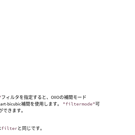
"
フィルタを指定すると、OIIOの補間モード
t-bicubic補間を使用します。
"filtermode"
可
ができます。
は
filter
と同じです。