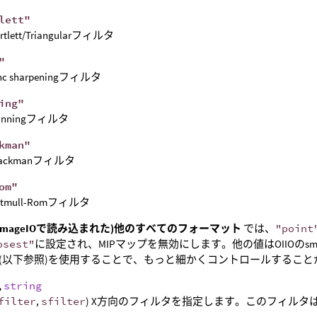
lett"
rtlett/Triangularフィルタ
"
inc sharpeningフィルタ
ing"
anningフィルタ
kman"
lackmanフィルタ
om"
atmull-Romフィルタ
enImageIOで読み込まれた)他のすべてのフォーマット
では、
"point
osest"
に設定され、MIPマップを無効にします。他の値はOIIOのsmar
(以下参照)を使用することで、もっと細かくコントロールすること
,
string
filter
,
sfilter
) X方向のフィルタを指定します。このフィルタ