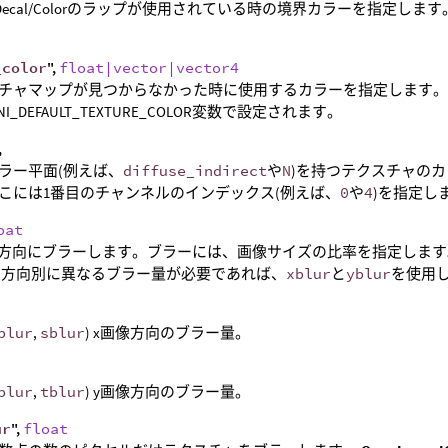
ck/Decal/Colorのラップが使用されている時の境界カラーを指定しま
_color
",
float|vector|vector4
チャマップが見つからなかった時に使用するカラーを指定します。
INI_DEFAULT_TEXTURE_COLOR変数で設定されます。
,
ラー平面(例えば、
diffuse_indirect
や
N
)を持つテクスチャのカ
こには1番目のチャンネルのインデックス(例えば、
0
や
4
)を指定し
oat
の方向にブラーします。ブラーには、画像サイズの比率を指定します。
 方向別に異なるブラー量が必要であれば、
xblur
と
yblur
を使用
blur
,
sblur
) x画像方向のブラー量。
blur
,
tblur
) y画像方向のブラー量。
ur
",
float