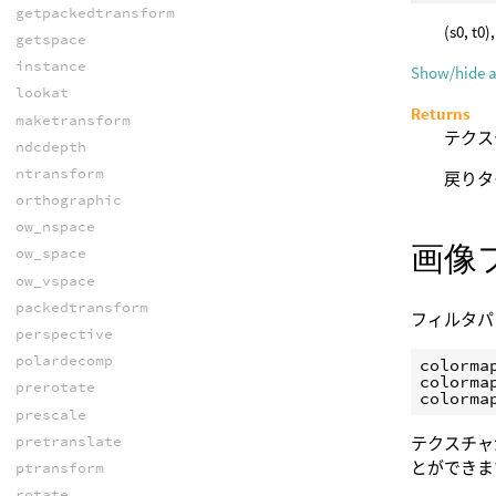
getpackedtransform
(s0,
getspace
instance
Show/hide 
lookat
Returns
maketransform
テクス
ndcdepth
ntransform
戻りタ
orthographic
ow_nspace
画像
ow_space
ow_vspace
packedtransform
フィルタパ
perspective
polardecomp
colorma
colorma
prerotate
colorma
prescale
pretranslate
テクスチャが
とができま
ptransform
rotate