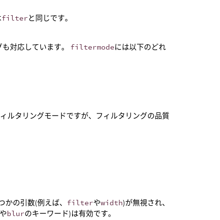
は
filter
と同じです。
グも対応しています。
filtermode
には以下のどれ
フィルタリングモードですが、フィルタリングの品質
つかの引数(例えば、
filter
や
width
)が無視され、
や
blur
のキーワード)は有効です。