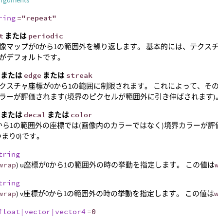
ring
="repeat"
t
または
periodic
像マップが0から1の範囲外を繰り返します。 基本的には、テクス
がデフォルトです。
または
edge
または
streak
クスチャ座標が0から1の範囲に制限されます。 これによって、そ
ラーが評価されます(境界のピクセルが範囲外に引き伸ばされます)
または
decal
または
color
から1の範囲外の座標では(画像内のカラーではなく)境界カラーが
つまり0)です。
tring
wrap
) u座標が0から1の範囲外の時の挙動を指定します。 この値は
tring
wrap
) v座標が0から1の範囲外の時の挙動を指定します。 この値は
float|vector|vector4
=0