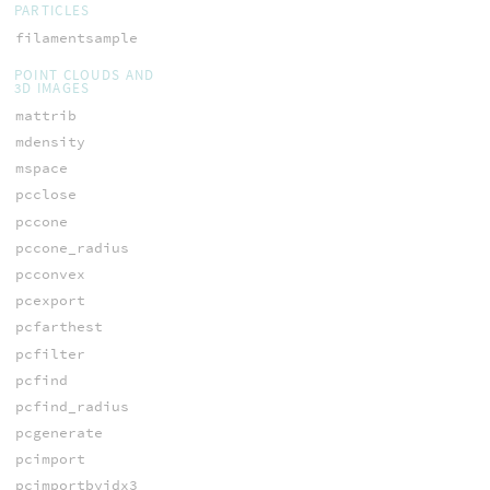
PARTICLES
filamentsample
POINT CLOUDS AND
3D IMAGES
mattrib
mdensity
mspace
pcclose
pccone
pccone_radius
pcconvex
pcexport
pcfarthest
pcfilter
pcfind
pcfind_radius
pcgenerate
pcimport
pcimportbyidx3