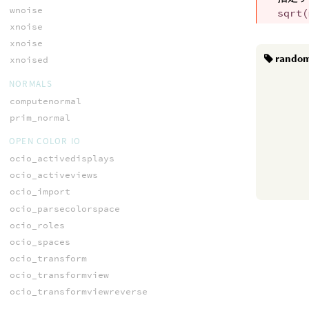
wnoise
sqrt(
xnoise
xnoise
rando
xnoised
NORMALS
computenormal
prim_normal
OPEN COLOR IO
ocio_activedisplays
ocio_activeviews
ocio_import
ocio_parsecolorspace
ocio_roles
ocio_spaces
ocio_transform
ocio_transformview
ocio_transformviewreverse