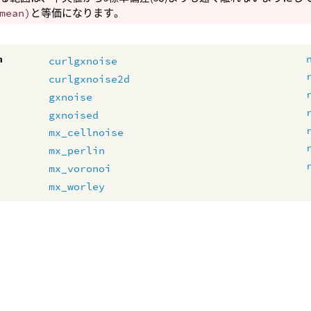
mean)
と等価になります。
m
curlgxnoise
curlgxnoise2d
gxnoise
gxnoised
mx_cellnoise
mx_perlin
mx_voronoi
mx_worley