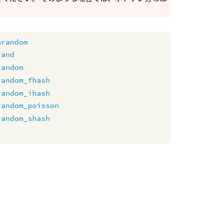
nrandom
rand
random
random_fhash
random_ihash
random_poisson
random_shash