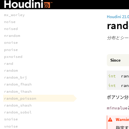
mx_perlin
mx_voronoi
mx_worley
Houdini 21.
ran
noise
noised
nrandom
分布とシー
onoise
pnoise
pxnoised
Since
rand
random
int
ran
random_brj
random_fhash
int
ran
random_ihash
ポアソン分
random_poisson
random_shash
minvalue
random_sobol
Warni
snoise
vnoise
指定す