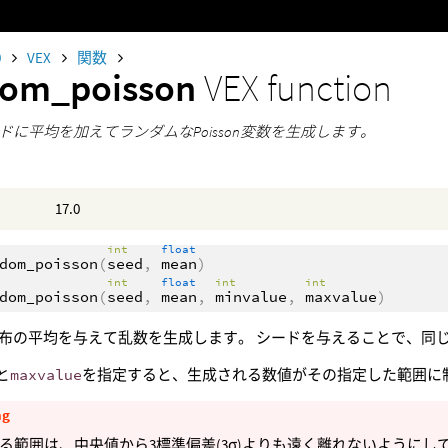
0
VEX
関数
dom_poisson
VEX function
ドに平均を加えてランダムなPoisson変数を生成します。
17.0
int
float
dom_poisson
(
seed
,
mean
)
int
float
int
int
dom_poisson
(
seed
,
mean
,
minvalue
,
maxvalue
)
布の平均を与えて乱数を生成します。 シードを与えることで、同
と
maxvalue
を指定すると、生成される数値がその指定した範囲に
ng
る範囲は、中央値から3標準偏差(3σ)よりも遠く離れないようにし