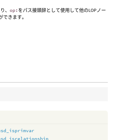
たり、
op:
をパス接頭辞として使用して他のLOPノー
ことができます。
usd_isprimvar
usd_isrelationship