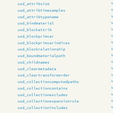
usd_attribsize
usd_attribtimesamples
usd_attribtypename
usd_bindmaterial
usd_blockattrib
usd_blockprimvar
usd_blockprimvarindices
usd_blockrelationship
usd_boundmaterialpath
usd_childnames
usd_clearmetadata
usd_cleartransformorder
usd_collectioncomputedpaths
usd_collectioncontains
usd_collectionexcludes
usd_collectionexpansionrule
usd_collectionincludes