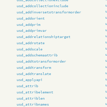
usd_addcollectioninclude
usd_addinversetotransformorder
usd_addorient
usd_addprim
usd_addprimvar
usd_addrelationshiptarget
usd_addrotate
usd_addscale
usd_addschemaattrib
usd_addtotransformorder
usd_addtransform
usd_addtranslate
usd_applyapi
usd_attrib
usd_attribelement
usd_attriblen
usd_attribnames