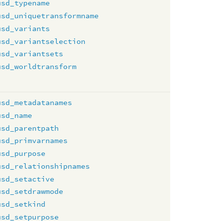
usd_typename
usd_uniquetransformname
usd_variants
usd_variantselection
usd_variantsets
usd_worldtransform
usd_metadatanames
usd_name
usd_parentpath
usd_primvarnames
usd_purpose
usd_relationshipnames
usd_setactive
usd_setdrawmode
usd_setkind
usd_setpurpose