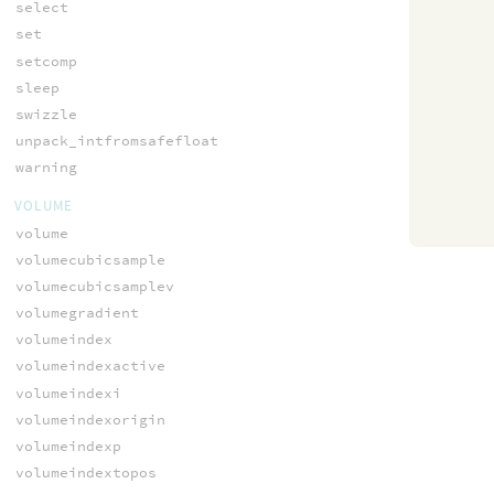
select
set
setcomp
sleep
swizzle
unpack_intfromsafefloat
warning
VOLUME
volume
volumecubicsample
volumecubicsamplev
volumegradient
volumeindex
volumeindexactive
volumeindexi
volumeindexorigin
volumeindexp
volumeindextopos