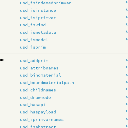
usd_isindexedprimvar
usd_isinstance
usd_isiprimvar
usd_iskind
usd_ismetadata
usd_ismodel
usd_isprim
im
usd_addprim
usd_attribnames
usd_bindmaterial
usd_boundmaterialpath
usd_childnames
usd_drawmode
usd_hasapi
usd_haspayload
usd_iprimvarnames
usd_isabstract