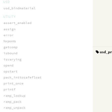
USD
usd_bindmaterial
UTILITY
assert_enabled
assign
error
forpoints
getcomp
usd_pr
isbound
isvarying
opend
opstart
pack_inttosafefloat
print_once
printf
ramp_lookup
ramp_pack
ramp_unpack