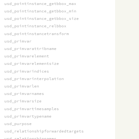
usd_pointinstance_getbbox_max
usd_pointinstance_getbbox_min
usd_pointinstance_getbbox_size
usd_pointinstance_relbbox
usd_pointinstancetransform
usd_primvar
usd_primvarattribname
usd_primvarelement
usd_primvarelementsize
usd_primvarindices
usd_primvarinterpolation
usd_primvarlen
usd_primvarnames
usd_primvarsize
usd_primvartimesamples
usd_primvartypename
usd_purpose
usd_relationshipforwardedtargets
usd_relationshipnames