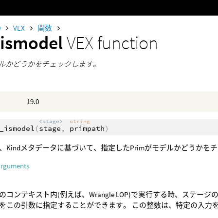
0
VEX
関数
_ismodel
VEX function
モデルかどうかをチェックします。
19.0
<stage>
string
_ismodel
(
stage
,
primpath
)
、Kindメタデータに基づいて、指定したPrimがモデルかどうかを
arguments
のコンテキスト内(例えば、Wrangle LOP)で実行する時、ステー
をこの引数に指定することができます。 この整数は、特定の入力を参照す