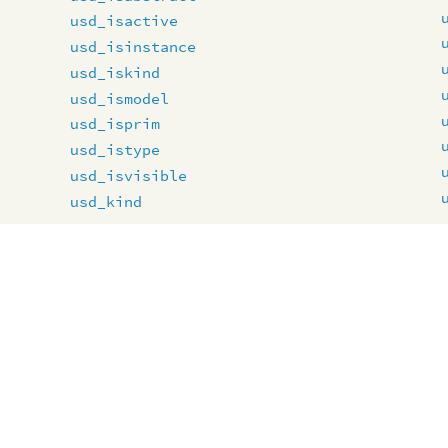
usd_isactive
usd_isinstance
usd_iskind
usd_ismodel
usd_isprim
usd_istype
usd_isvisible
usd_kind