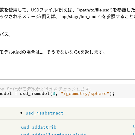
を使用して、USDファイル(例えば、“/path/to/file.usd”)を参照し
クされるステージ(例えば、“op:/stage/lop_node”)を参照する
のパス。
mがモデルKindの場合は1、そうでないなら0を返します。
here Primがモデルかどうかをチェックします。
model
 = 
usd_ismodel
(
0
, 
"/geometry/sphere"
usd_isabstract
usd_addattrib
usd_addcollectionexclude