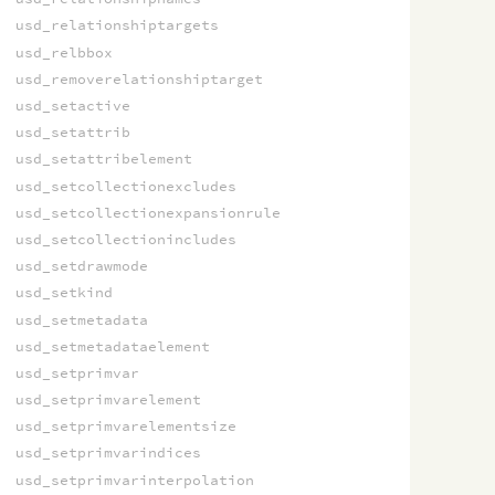
usd_relationshiptargets
usd_relbbox
usd_removerelationshiptarget
usd_setactive
usd_setattrib
usd_setattribelement
usd_setcollectionexcludes
usd_setcollectionexpansionrule
usd_setcollectionincludes
usd_setdrawmode
usd_setkind
usd_setmetadata
usd_setmetadataelement
usd_setprimvar
usd_setprimvarelement
usd_setprimvarelementsize
usd_setprimvarindices
usd_setprimvarinterpolation