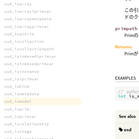
usd_isarray
この引数
usd_isarrayiprimvar
ドのクッ
usd_isarraymetadata
usd_isarrayprimvar
primpath
usd_isattrib
Prim
usd_iscollection
Returns
usd_iscollectionpath
Pri
usd_isindexediprimvar
usd_isindexedprimvar
usd_isinstance
EXAMPLES
usd_isiprimvar
usd_iskind
// sp
usd_ismetadata
int
is_
usd_ismodel
usd_isprim
See also
usd_isprimvar
usd_isrelationship
usd
usd_isstage
usd_istransformreset