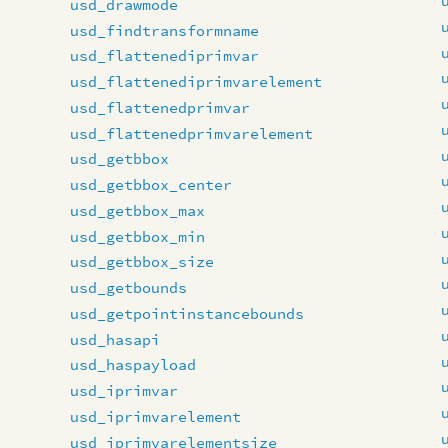
usd_drawmode
usd_findtransformname
usd_flattenediprimvar
usd_flattenediprimvarelement
usd_flattenedprimvar
usd_flattenedprimvarelement
usd_getbbox
usd_getbbox_center
usd_getbbox_max
usd_getbbox_min
usd_getbbox_size
usd_getbounds
usd_getpointinstancebounds
usd_hasapi
usd_haspayload
usd_iprimvar
usd_iprimvarelement
usd_iprimvarelementsize