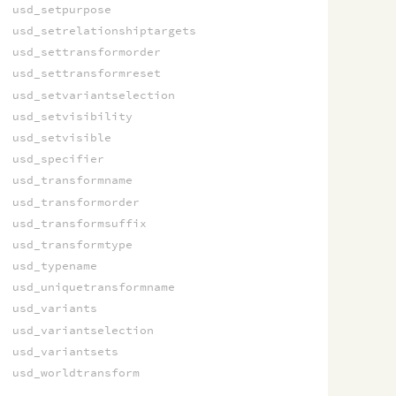
usd_setpurpose
usd_setrelationshiptargets
usd_settransformorder
usd_settransformreset
usd_setvariantselection
usd_setvisibility
usd_setvisible
usd_specifier
usd_transformname
usd_transformorder
usd_transformsuffix
usd_transformtype
usd_typename
usd_uniquetransformname
usd_variants
usd_variantselection
usd_variantsets
usd_worldtransform