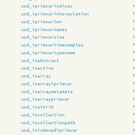
usd_iprimvarindices
usd_iprimvarinterpolation
usd_iprimvarlen
usd_iprimvarnames
usd_iprimvarsize
usd_iprimvartimesamples
usd_iprimvartypename
usd_isabstract
usd_isactive
usd_isarray
usd_isarrayiprimvar
usd_isarraymetadata
usd_isarrayprimvar
usd_isattrib
usd_iscollection
usd_iscollectionpath
usd_isindexediprimvar