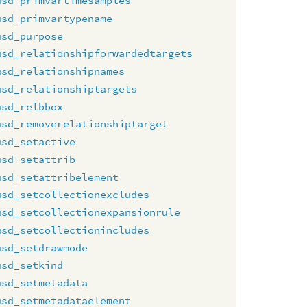
usd_primvartimesamples
usd_primvartypename
usd_purpose
usd_relationshipforwardedtargets
usd_relationshipnames
usd_relationshiptargets
usd_relbbox
usd_removerelationshiptarget
usd_setactive
usd_setattrib
usd_setattribelement
usd_setcollectionexcludes
usd_setcollectionexpansionrule
usd_setcollectionincludes
usd_setdrawmode
usd_setkind
usd_setmetadata
usd_setmetadataelement