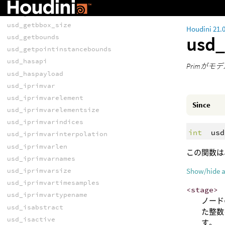
usd_getbbox_max
usd_getbbox_min
usd_getbbox_size
Houdini 21.
usd
usd_getbounds
usd_getpointinstancebounds
usd_hasapi
Primが
usd_haspayload
usd_iprimvar
usd_iprimvarelement
Since
usd_iprimvarelementsize
usd_iprimvarindices
int
usd
usd_iprimvarinterpolation
usd_iprimvarlen
この関数は
usd_iprimvarnames
usd_iprimvarsize
Show/hide 
usd_iprimvartimesamples
<stage>
usd_iprimvartypename
ノード
usd_isabstract
た整数
usd_isactive
す。