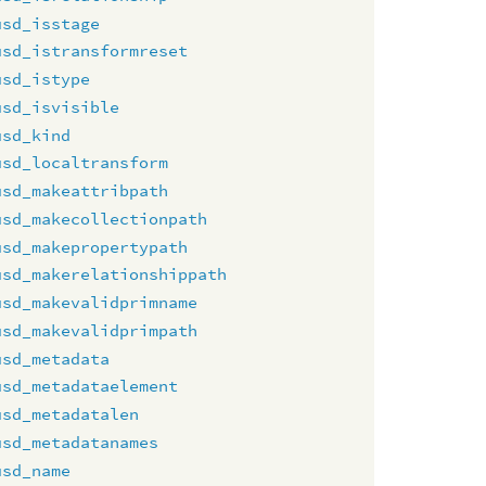
usd_isstage
usd_istransformreset
usd_istype
usd_isvisible
usd_kind
usd_localtransform
usd_makeattribpath
usd_makecollectionpath
usd_makepropertypath
usd_makerelationshippath
usd_makevalidprimname
usd_makevalidprimpath
usd_metadata
usd_metadataelement
usd_metadatalen
usd_metadatanames
usd_name