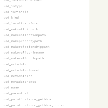
usd_istype
usd_isvisible
usd_kind
usd_localtransform
usd_makeattribpath
usd_makecollectionpath
usd_makepropertypath
usd_makerelationshippath
usd_makevalidprimname
usd_makevalidprimpath
usd_metadata
usd_metadataelement
usd_metadatalen
usd_metadatanames
usd_name
usd_parentpath
usd_pointinstance_getbbox
usd_pointinstance_getbbox_center