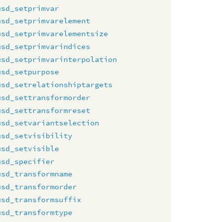
usd_setprimvar
usd_setprimvarelement
usd_setprimvarelementsize
usd_setprimvarindices
usd_setprimvarinterpolation
usd_setpurpose
usd_setrelationshiptargets
usd_settransformorder
usd_settransformreset
usd_setvariantselection
usd_setvisibility
usd_setvisible
usd_specifier
usd_transformname
usd_transformorder
usd_transformsuffix
usd_transformtype