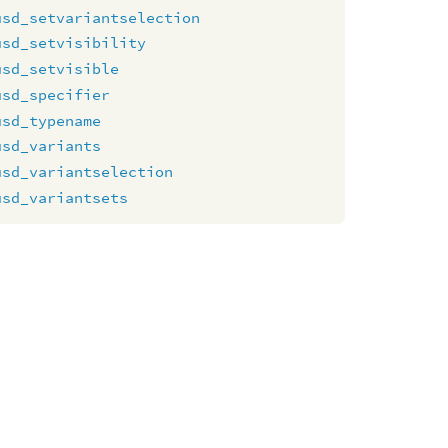
usd_setvariantselection
usd_setvisibility
usd_setvisible
usd_specifier
usd_typename
usd_variants
usd_variantselection
usd_variantsets