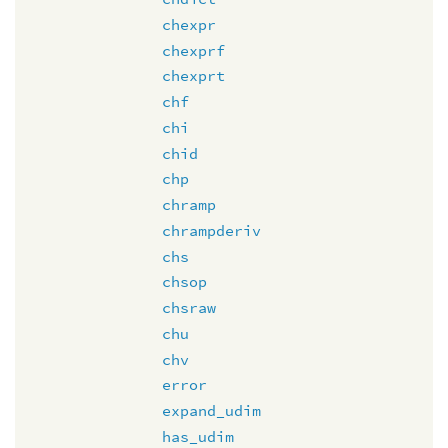
chexpr
chexprf
chexprt
chf
chi
chid
chp
chramp
chrampderiv
chs
chsop
chsraw
chu
chv
error
expand_udim
has_udim