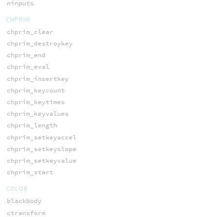
ninputs
CHPRIM
chprim_clear
chprim_destroykey
chprim_end
chprim_eval
chprim_insertkey
chprim_keycount
chprim_keytimes
chprim_keyvalues
chprim_length
chprim_setkeyaccel
chprim_setkeyslope
chprim_setkeyvalue
chprim_start
COLOR
blackbody
ctransform