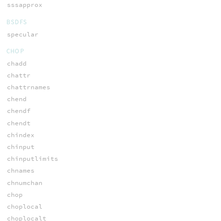
sssapprox
BSDFS
specular
CHOP
chadd
chattr
chattrnames
chend
chendf
chendt
chindex
chinput
chinputlimits
chnames
chnumchan
chop
choplocal
choplocalt