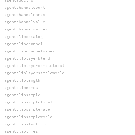
agentaddclip
agentchannelcount
agentchannelnames
agentchannelvalue
agentchannelvalues
agentclipcatalog
agentclipchannel
agentclipchannelnames
agentcliplayerblend
agentcliplayersamplelocal
agentcliplayersampleworld
agentcliplength
agentclipnames
agentclipsample
agentclipsamplelocal
agentclipsamplerate
agentclipsampleworld
agentclipstarttime
agentcliptimes