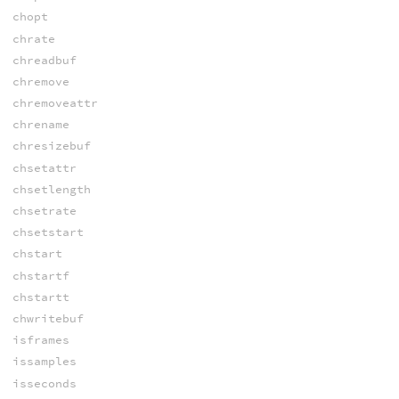
chopt
chrate
chreadbuf
chremove
chremoveattr
chrename
chresizebuf
chsetattr
chsetlength
chsetrate
chsetstart
chstart
chstartf
chstartt
chwritebuf
isframes
issamples
isseconds