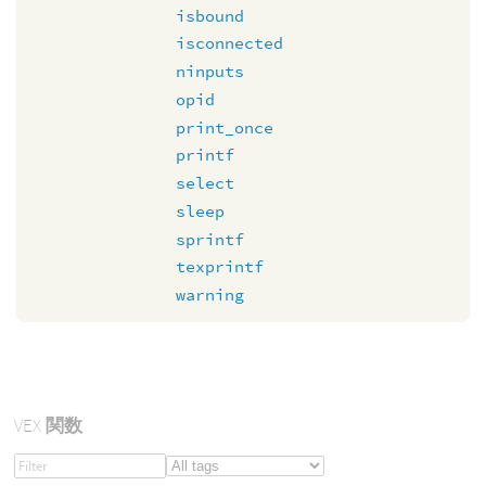
isbound
isconnected
ninputs
opid
print_once
printf
select
sleep
sprintf
texprintf
warning
VEX
関数