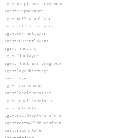
agentcliptransformgroups
agentclipweights
agentcollisionlayer
agentcollisionlayers
agentcurrentlayer
agentcurrentlayers
agentfindclip
agentfindlayer
agentfindtransformgroup
agentlayerbindings
agentlayers
agentlayershapes
agentlocaltransform
agentlocaltransforms
agentmetadata
agentrestlocaltransform
agentrestworldtransform
agentrigchildren
agentrigfind