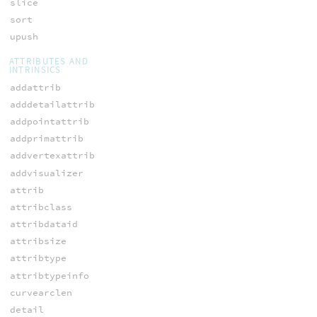
slice
sort
upush
ATTRIBUTES AND
INTRINSICS
addattrib
adddetailattrib
addpointattrib
addprimattrib
addvertexattrib
addvisualizer
attrib
attribclass
attribdataid
attribsize
attribtype
attribtypeinfo
curvearclen
detail