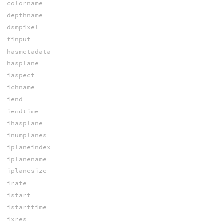
colorname
depthname
dsmpixel
finput
hasmetadata
hasplane
iaspect
ichname
iend
iendtime
ihasplane
inumplanes
iplaneindex
iplanename
iplanesize
irate
istart
istarttime
ixres