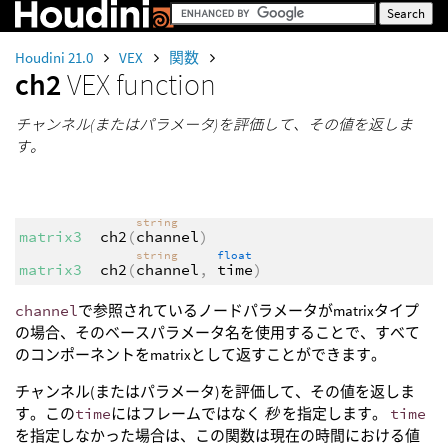
Houdini 21.0
VEX
関数
ch2
VEX function
チャンネル(またはパラメータ)を評価して、その値を返しま
す。
string
matrix3
ch2
(
channel
)
string
float
matrix3
ch2
(
channel
,
time
)
channel
で参照されているノードパラメータがmatrixタイプ
の場合、そのベースパラメータ名を使用することで、すべて
のコンポーネントをmatrixとして返すことができます。
チャンネル(またはパラメータ)を評価して、その値を返しま
す。この
time
にはフレームではなく
秒
を指定します。
time
を指定しなかった場合は、この関数は現在の時間における値