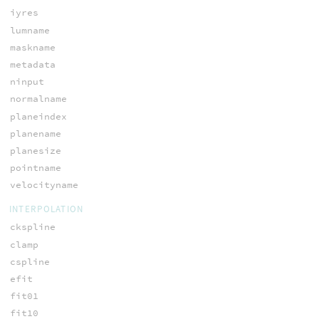
iyres
lumname
maskname
metadata
ninput
normalname
planeindex
planename
planesize
pointname
velocityname
INTERPOLATION
ckspline
clamp
cspline
efit
fit01
fit10