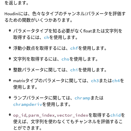
を返します。
Houdiniには、色々なタイプのチャンネル/パラメータを評価す
るための関数がいくつかあります。
パラメータタイプを知る必要がなくfloatまたは文字列を
取得するには、
ch
を使用します。
浮動小数点を取得するには、
chf
を使用します。
文字列を取得するには、
chs
を使用します。
整数パラメータに関しては、
chi
を使用します。
matrixタイプのパラメータに関しては、
ch3
または
ch4
を
使用します。
ランプパラメータに関しては、
chramp
または
chrampderiv
を使用します。
op_id
,
parm_index
,
vector_index
を取得する
chid
を
使えば、文字列を使わなくてもチャンネルを評価するこ
とができます。