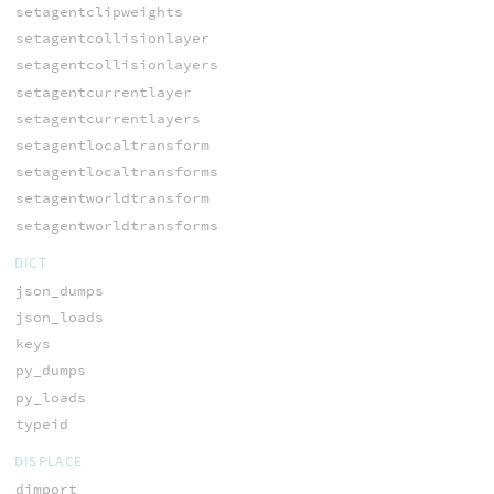
setagentclipweights
setagentcollisionlayer
setagentcollisionlayers
setagentcurrentlayer
setagentcurrentlayers
setagentlocaltransform
setagentlocaltransforms
setagentworldtransform
setagentworldtransforms
DICT
json_dumps
json_loads
keys
py_dumps
py_loads
typeid
DISPLACE
dimport