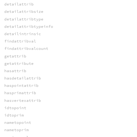
detailattrib
detailattribsize
detailattribtype
detailattribtypeinfo
detailintrinsic
findattribval
findattribvalcount
getattrib
getattribute
hasattrib
hasdetailattrib
haspointattrib
hasprimattrib
hasvertexattrib
idtopoint
idtoprim
nametopoint
nametoprim