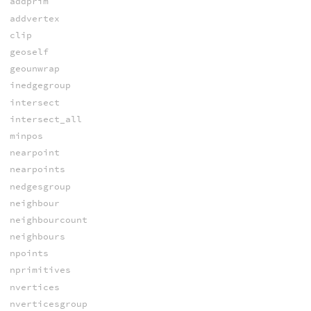
addprim
addvertex
clip
geoself
geounwrap
inedgegroup
intersect
intersect_all
minpos
nearpoint
nearpoints
nedgesgroup
neighbour
neighbourcount
neighbours
npoints
nprimitives
nvertices
nverticesgroup