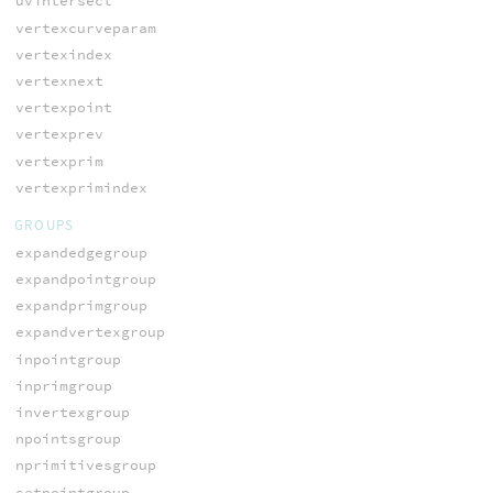
uvintersect
vertexcurveparam
vertexindex
vertexnext
vertexpoint
vertexprev
vertexprim
vertexprimindex
GROUPS
expandedgegroup
expandpointgroup
expandprimgroup
expandvertexgroup
inpointgroup
inprimgroup
invertexgroup
npointsgroup
nprimitivesgroup
setpointgroup