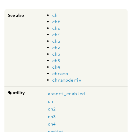
See also
ch
chf
chs
chi
chu
chv
chp
ch3
ch4
chramp
chrampderiv
utility
assert_enabled
ch
ch2
ch3
ch4
chdict