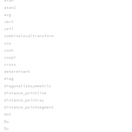
atan
atan2
avg
cbrt
ceil
combinelocaltransform
cos
cosh
cospi
cross
determinant
diag
diagonalizesymmetric
distance_pointline
distance_pointray
distance_pointsegment
dot
Du
Dv