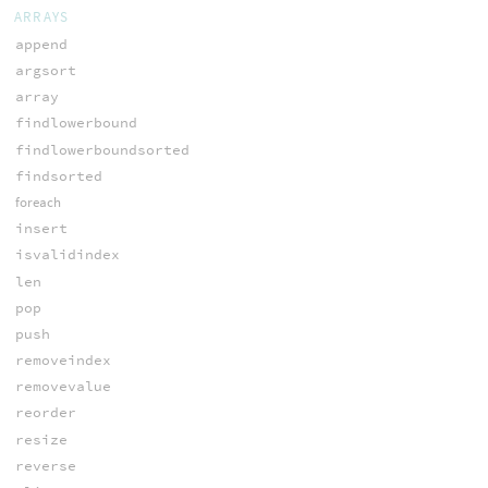
ARRAYS
append
argsort
array
findlowerbound
findlowerboundsorted
findsorted
foreach
insert
isvalidindex
len
pop
push
removeindex
removevalue
reorder
resize
reverse