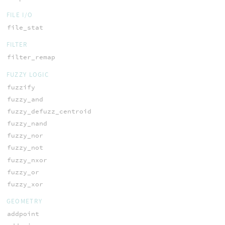
FILE I/O
file_stat
FILTER
filter_remap
FUZZY LOGIC
fuzzify
fuzzy_and
fuzzy_defuzz_centroid
fuzzy_nand
fuzzy_nor
fuzzy_not
fuzzy_nxor
fuzzy_or
fuzzy_xor
GEOMETRY
addpoint