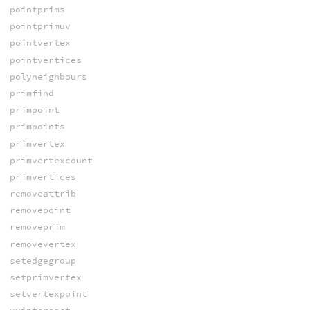
pointprims
pointprimuv
pointvertex
pointvertices
polyneighbours
primfind
primpoint
primpoints
primvertex
primvertexcount
primvertices
removeattrib
removepoint
removeprim
removevertex
setedgegroup
setprimvertex
setvertexpoint