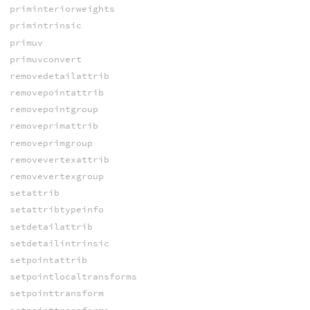
priminteriorweights
primintrinsic
primuv
primuvconvert
removedetailattrib
removepointattrib
removepointgroup
removeprimattrib
removeprimgroup
removevertexattrib
removevertexgroup
setattrib
setattribtypeinfo
setdetailattrib
setdetailintrinsic
setpointattrib
setpointlocaltransforms
setpointtransform