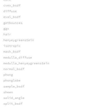
cvex_bsdf
diffuse
eval_bsdf
getbounces
ggx
hair
henyeygreenstein
isotropic
mask_bsdf
medulla_diffuse
medulla_henyeygreenstein
normal_bsdf
phong
phonglobe
sample_bsdf
sheen
solid_angle
split_bsdf