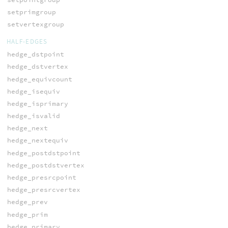
setprimgroup
setvertexgroup
HALF-EDGES
hedge_dstpoint
hedge_dstvertex
hedge_equivcount
hedge_isequiv
hedge_isprimary
hedge_isvalid
hedge_next
hedge_nextequiv
hedge_postdstpoint
hedge_postdstvertex
hedge_presrcpoint
hedge_presrcvertex
hedge_prev
hedge_prim
hedge_primary