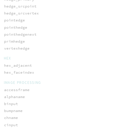
hedge_srcpoint
hedge_srcvertex
pointedge
pointhedge
pointhedgenext
primhedge
vertexhedge
HEX
hex_adjacent
hex_faceindex
IMAGE PROCESSING
accessframe
alphaname
binput
bumpname
chname
cinput