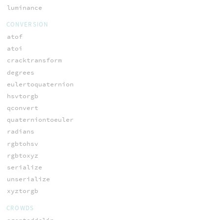
luminance
CONVERSION
atof
atoi
cracktransform
degrees
eulertoquaternion
hsvtorgb
qconvert
quaterniontoeuler
radians
rgbtohsv
rgbtoxyz
serialize
unserialize
xyztorgb
CROWDS