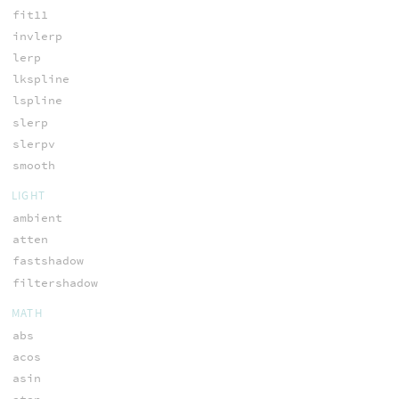
fit11
invlerp
lerp
lkspline
lspline
slerp
slerpv
smooth
LIGHT
ambient
atten
fastshadow
filtershadow
MATH
abs
acos
asin