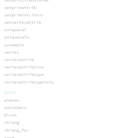
setpointtransforms
setprimattrib
setprimintrinsic
setvertexattrib
uniqueval
uniquevals
uvsample
vertex
vertexattrib
vertexattribsize
vertexattribtype
vertexattribtypeinfo
BSDFS
albedo
ashikhmin
blinn
chiang
chiang_fur
cone