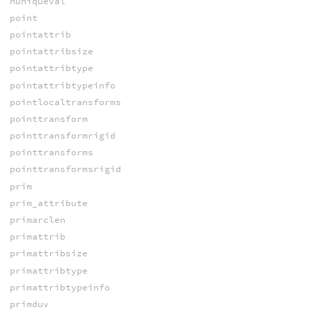
nuniqueval
point
pointattrib
pointattribsize
pointattribtype
pointattribtypeinfo
pointlocaltransforms
pointtransform
pointtransformrigid
pointtransforms
pointtransformsrigid
prim
prim_attribute
primarclen
primattrib
primattribsize
primattribtype
primattribtypeinfo
primduv