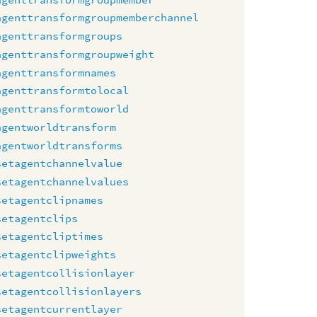
agenttransformgroupmemberchannel
agenttransformgroups
agenttransformgroupweight
agenttransformnames
agenttransformtolocal
agenttransformtoworld
agentworldtransform
agentworldtransforms
setagentchannelvalue
setagentchannelvalues
setagentclipnames
setagentclips
setagentcliptimes
setagentclipweights
setagentcollisionlayer
setagentcollisionlayers
setagentcurrentlayer