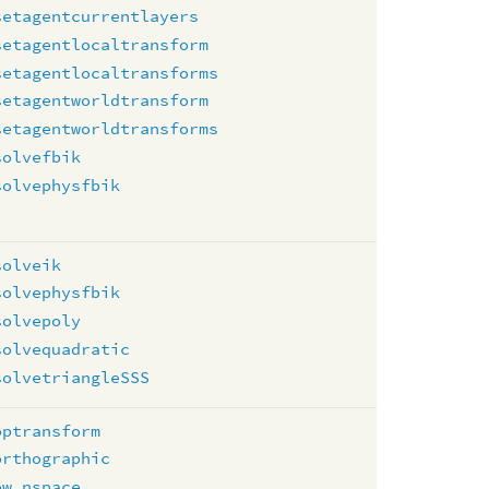
setagentcurrentlayers
setagentlocaltransform
setagentlocaltransforms
setagentworldtransform
setagentworldtransforms
solvefbik
solvephysfbik
solveik
solvephysfbik
solvepoly
solvequadratic
solvetriangleSSS
optransform
orthographic
ow_nspace