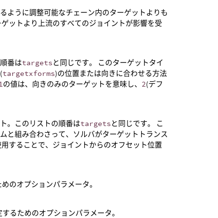
きるように調整可能なチェーン内のターゲットよりも
ーゲットより上流のすべてのジョイントが影響を受
の順番は
targets
と同じです。 このターゲットタイ
(
targetxforms
)の位置または向きに合わせる方法
1
の値は、向きのみのターゲットを意味し、
2
(デフ
スト。このリストの順番は
targets
と同じです。 こ
ームと組み合わさって、ソルバがターゲットトランス
使用することで、ジョイントからのオフセット位置
定するためのオプションパラメータ。
ュートを指定するためのオプションパラメータ。