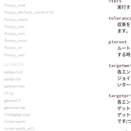
iters
fuzzy_and
実行す
fuzzy_defuzz_centroid
toleranc
fuzzy_nand
収束を
fuzzy_nor
ます。
fuzzy_not
fuzzy_nxor
pinroot
fuzzy_or
ルート
する時
fuzzy_xor
GEOMETRY
targetwe
各エン
addpoint
ジョイ
addprim
いター
addvertex
clip
targetpr
geoself
各エン
geounwrap
ゲット
ゲット
inedgegroup
です(
intersect
intersect_all