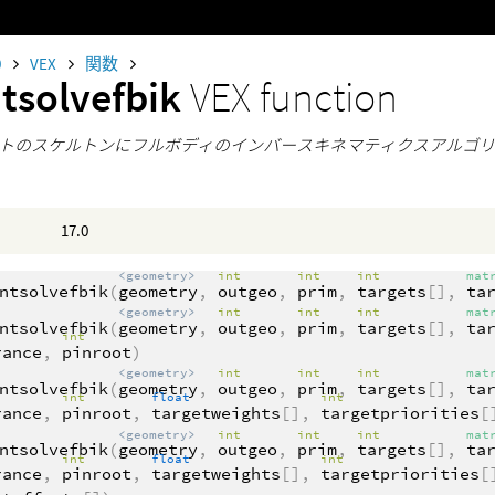
0
VEX
関数
tsolvefbik
VEX function
トのスケルトンにフルボディのインバースキネマティクスアルゴ
17.0
<geometry>
int
int
int
mat
ntsolvefbik
(
geometry
,
outgeo
,
prim
,
targets
[],
ta
<geometry>
int
int
int
mat
ntsolvefbik
(
geometry
,
outgeo
,
prim
,
targets
[],
ta
int
rance
,
pinroot
)
<geometry>
int
int
int
mat
ntsolvefbik
(
geometry
,
outgeo
,
prim
,
targets
[],
ta
int
float
int
rance
,
pinroot
,
targetweights
[],
targetpriorities
[
<geometry>
int
int
int
mat
ntsolvefbik
(
geometry
,
outgeo
,
prim
,
targets
[],
ta
int
float
int
rance
,
pinroot
,
targetweights
[],
targetpriorities
[