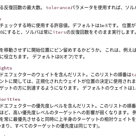
る反復回数の最大数。
tolerance
パラメータを使用すれば、ソル
e
チェックする時に使用する許容値。デフォルトは1e-5です。 位
 0にすると、ソルバは常に
iters
の反復回数をそのまま実行します
を移動させずに開始位置にピン留めするかどうか。 これは、例え
に役立ちます。 デフォルトは0(オフ)です。
ights
ドエフェクターのウェイトを含んだリスト。このリストの順番は
t
ントに関しては、正規化されたウェイトが位置の決定に使用されま
ゲットの方に到達するようになります。 デフォルトのウェイトは1.
iorities
ドエフェクターの優先度レベルを含んだリスト。このリストの順
ほど、高い優先度レベルのターゲットへの影響が弱くなります。 
を常に最優先させると同時に上半身のターゲットの相対ウェイトを
つまり、すべてのターゲットの優先度は同じです)。