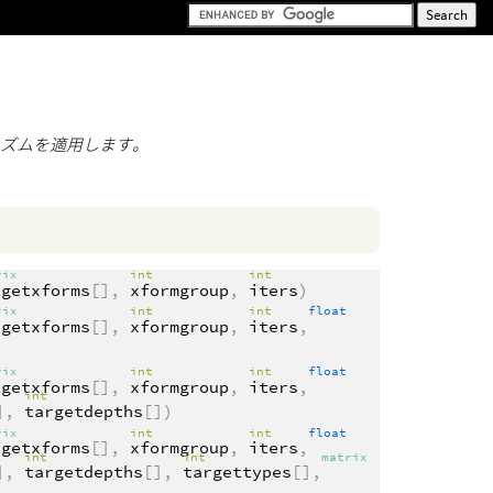
リズムを適用します。
rix
int
int
rgetxforms
[],
xformgroup
,
iters
)
rix
int
int
float
rgetxforms
[],
xformgroup
,
iters
,
rix
int
int
float
rgetxforms
[],
xformgroup
,
iters
,
int
],
targetdepths
[])
rix
int
int
float
rgetxforms
[],
xformgroup
,
iters
,
int
int
matrix
],
targetdepths
[],
targettypes
[],