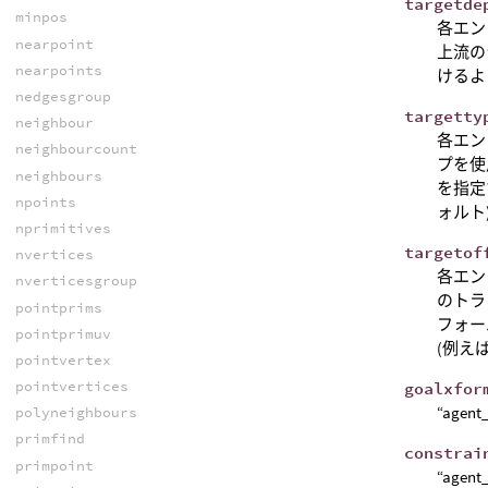
targetde
minpos
各エン
nearpoint
上流の
nearpoints
けるよ
nedgesgroup
targetty
neighbour
各エン
neighbourcount
プを使
neighbours
を指定
npoints
ォルト
nprimitives
targetof
nvertices
各エン
nverticesgroup
のトラ
pointprims
フォー
pointprimuv
(例え
pointvertex
pointvertices
goalxfor
“ag
polyneighbours
primfind
constrai
primpoint
“age