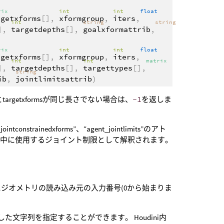
rix
int
int
float
rgetxforms
[],
xformgroup
,
iters
,
int
string
string
],
targetdepths
[],
goalxformattrib
,
rix
int
int
float
rgetxforms
[],
xformgroup
,
iters
,
int
int
matrix
],
targetdepths
[],
targettypes
[],
string
ib
,
jointlimitsattrib
)
rgetxformsが同じ長さでない場合は、
-1
を返しま
tconstrainedxforms”、“agent_jointlimits”のアト
算中に使用するジョイント制限として解釈されます。
引数にジオメトリの読み込み元の入力番号(0から始まりま
した文字列を指定することができます。 Houdini内