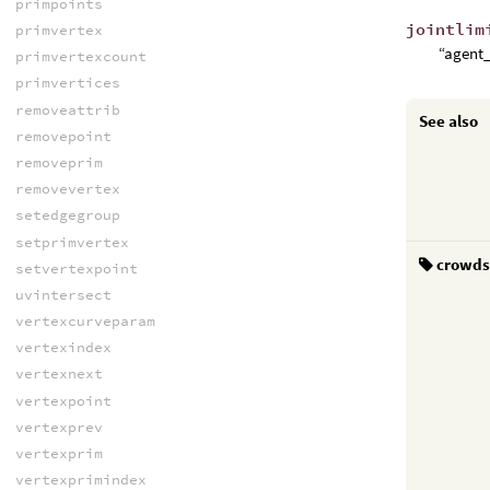
primpoints
jointlim
primvertex
“ag
primvertexcount
primvertices
removeattrib
See also
removepoint
removeprim
removevertex
setedgegroup
setprimvertex
crowd
setvertexpoint
uvintersect
vertexcurveparam
vertexindex
vertexnext
vertexpoint
vertexprev
vertexprim
vertexprimindex