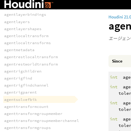
agentfindlayer
agentfindtransformgroup
agentlayerbindings
Houdini 21.
agen
agentlayers
agentlayershapes
agentlocaltransform
エージェン
agentlocaltransforms
agentmetadata
agentrestlocaltransform
Since
agentrestworldtransform
agentrigchildren
int
age
agentrigfind
agentrigfindchannel
int
age
agentrigparent
tole
agentsolvefbik
int
age
agenttransformcount
tole
agenttransformgroupmember
int
age
agenttransformgroupmemberchannel
tole
agenttransformgroups