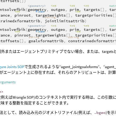
etoffsets
[])
<geometry>
int
int
int
mat
ntsolvefbik
(
geometry
,
outgeo
,
prim
,
targets
[],
ta
int
float
int
rance
,
pinroot
,
targetweights
[],
targetpriorities
[
string
trainedxformattrib
,
jointlimitsattrib
)
<geometry>
int
int
int
mat
ntsolvefbik
(
geometry
,
outgeo
,
prim
,
targets
[],
ta
int
float
int
rance
,
pinroot
,
targetweights
[],
targetpriorities
[
string
string
etoffsets
[],
goalxformattrib
,
constrainedxformattr
外またはエージェントプリミティブでない場合、または、targetsとta
gure Joints SOP
で生成されるような“agent_jointgoalxforms”、“agent_join
がエージェント上に存在すれば、それらのアトリビュートは、計
arguments
y>
(例えばWrangle SOP)のコンテキスト内で実行する時は、この
意味する整数を指定することができます。
法として、読み込み元のジオメトリファイル(例えば、
.bgeo
)を示