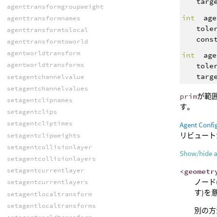
targ
agenttransformgroupweight
int
age
agenttransformnames
tole
agenttransformtolocal
cons
agenttransformtoworld
agentworldtransform
int
age
agentworldtransforms
tole
targ
setagentchannelvalue
setagentchannelvalues
prim
が範囲
setagentclipnames
す。
setagentclips
setagentcliptimes
Agent Confi
リビュート
setagentclipweights
setagentcollisionlayer
Show/hide 
setagentcollisionlayers
setagentcurrentlayer
<geometr
ノード
setagentcurrentlayers
す)を
setagentlocaltransform
setagentlocaltransforms
別の方