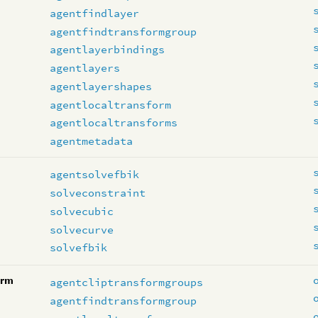
agentfindlayer
agentfindtransformgroup
agentlayerbindings
agentlayers
agentlayershapes
agentlocaltransform
agentlocaltransforms
agentmetadata
agentsolvefbik
solveconstraint
solvecubic
solvecurve
solvefbik
orm
agentcliptransformgroups
agentfindtransformgroup