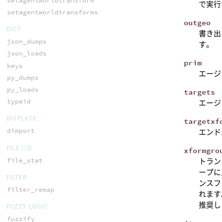
setagentworldtransform
で実行
setagentworldtransforms
outgeo
DICT
書き出
json_dumps
す。
json_loads
prim
keys
エージ
py_dumps
py_loads
targets
typeid
エージ
DISPLACE
targetxf
dimport
エンド
FILE I/O
xformgro
file_stat
トラン
ープに
FILTER
ンスフ
filter_remap
れます
推奨し
FUZZY LOGIC
fuzzify