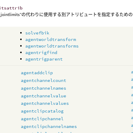
itsattrib
ent_jointlimits”の代わりに使用する別アトリビュートを指定する
solvefbik
agentworldtransform
agentworldtransforms
agentrigfind
agentrigparent
s
agentaddclip
agentchannelcount
agentchannelnames
agentchannelvalue
agentchannelvalues
agentclipcatalog
agentclipchannel
agentclipchannelnames