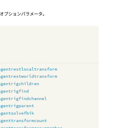
ためのオプションパラメータ。
agentrestlocaltransform
agentrestworldtransform
agentrigchildren
agentrigfind
agentrigfindchannel
agentrigparent
agentsolvefbik
agenttransformcount
agenttransformgroupmember