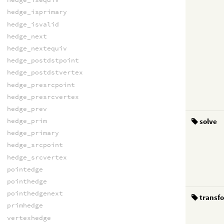
hedge_isprimary
hedge_isvalid
hedge_next
hedge_nextequiv
hedge_postdstpoint
hedge_postdstvertex
hedge_presrcpoint
hedge_presrcvertex
hedge_prev
solve
hedge_prim
hedge_primary
hedge_srcpoint
hedge_srcvertex
pointedge
pointhedge
pointhedgenext
transf
primhedge
vertexhedge