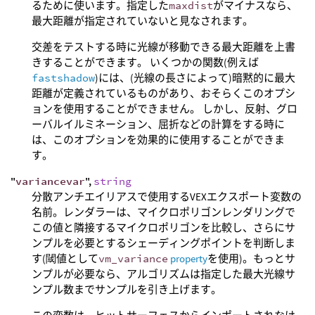
るために使います。指定した
maxdist
がマイナスなら、
最大距離が指定されていないと見なされます。
交差をテストする時に光線が移動できる最大距離を上書
きすることができます。 いくつかの関数(例えば
fastshadow
)には、(光線の長さによって)暗黙的に最大
距離が定義されているものがあり、おそらくこのオプシ
ョンを使用することができません。 しかし、反射、グロ
ーバルイルミネーション、屈折などの計算をする時に
は、このオプションを効果的に使用することができま
す。
"
variancevar
",
string
分散アンチエイリアスで使用するVEXエクスポート変数の
名前。レンダラーは、マイクロポリゴンレンダリングで
この値と隣接するマイクロポリゴンを比較し、さらにサ
ンプルを必要とするシェーディングポイントを判断しま
す(閾値として
vm_variance
property
を使用)。もっとサ
ンプルが必要なら、アルゴリズムは指定した最大光線サ
ンプル数までサンプルを引き上げます。