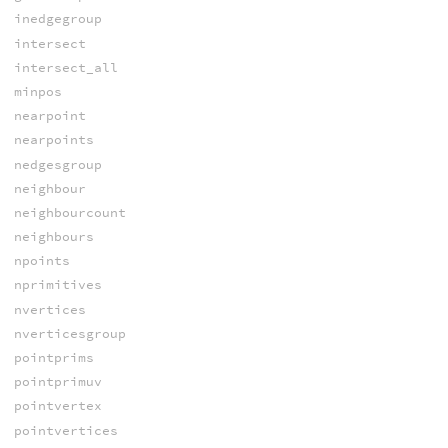
inedgegroup
intersect
intersect_all
minpos
nearpoint
nearpoints
nedgesgroup
neighbour
neighbourcount
neighbours
npoints
nprimitives
nvertices
nverticesgroup
pointprims
pointprimuv
pointvertex
pointvertices