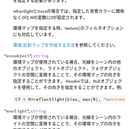
を指定する必要があります。
refractlightとtraceの場合では、指定した背景カラーに関係
なくOfとAfの変数に0が設定されます。
環境マップを指定する時、texture()のフィルタオプション
にも対応しています。
環境/反射マップを作成する方法
を参照してください。
"
envobject
",
string
環境マップが使用されている場合、光線をシーン内の他
のオブジェクト、ライトオブジェクト、フォグオブジェ
クトの空間に変換することで、その環境マップの向きを
指定することができます。 Houdiniでは、Nullオブジェク
トを使用して、その向きを指定することができます。例:
Cf
 = 
R
*
reflectlight
(
bias
, 
max
(
R
), 
"environm
"
envlight
",
string
環境マップが使用されている場合、光線をシーン内のラ
イトの空間に変換することで、その環境マップの向きを