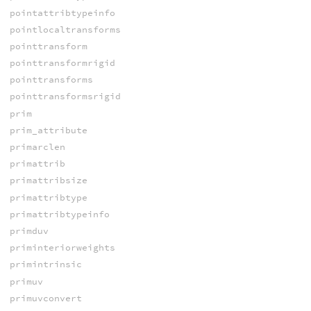
pointattribtypeinfo
pointlocaltransforms
pointtransform
pointtransformrigid
pointtransforms
pointtransformsrigid
prim
prim_attribute
primarclen
primattrib
primattribsize
primattribtype
primattribtypeinfo
primduv
priminteriorweights
primintrinsic
primuv
primuvconvert