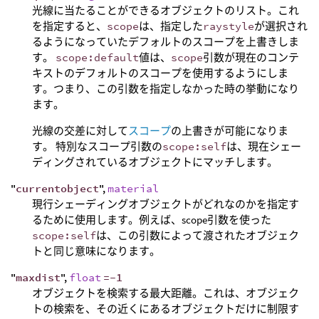
光線に当たることができるオブジェクトのリスト。これ
を指定すると、
scope
は、指定した
raystyle
が選択され
るようになっていたデフォルトのスコープを上書きしま
す。
scope:default
値は、
scope
引数が現在のコンテ
キストのデフォルトのスコープを使用するようにしま
す。つまり、この引数を指定しなかった時の挙動になり
ます。
光線の交差に対して
スコープ
の上書きが可能になりま
す。 特別なスコープ引数の
scope:self
は、現在シェー
ディングされているオブジェクトにマッチします。
"
currentobject
",
material
現行シェーディングオブジェクトがどれなのかを指定す
るために使用します。例えば、scope引数を使った
scope:self
は、この引数によって渡されたオブジェク
トと同じ意味になります。
"
maxdist
",
float
=-1
オブジェクトを検索する最大距離。これは、オブジェク
トの検索を、その近くにあるオブジェクトだけに制限す