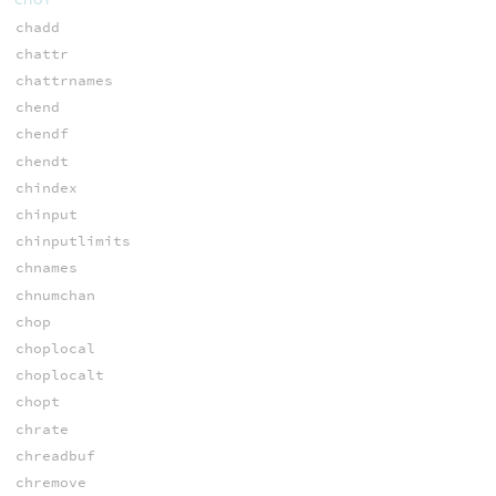
chadd
chattr
chattrnames
chend
chendf
chendt
chindex
chinput
chinputlimits
chnames
chnumchan
chop
choplocal
choplocalt
chopt
chrate
chreadbuf
chremove