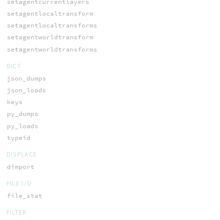
setagentcurrentlayers
setagentlocaltransform
setagentlocaltransforms
setagentworldtransform
setagentworldtransforms
DICT
json_dumps
json_loads
keys
py_dumps
py_loads
typeid
DISPLACE
dimport
FILE I/O
file_stat
FILTER