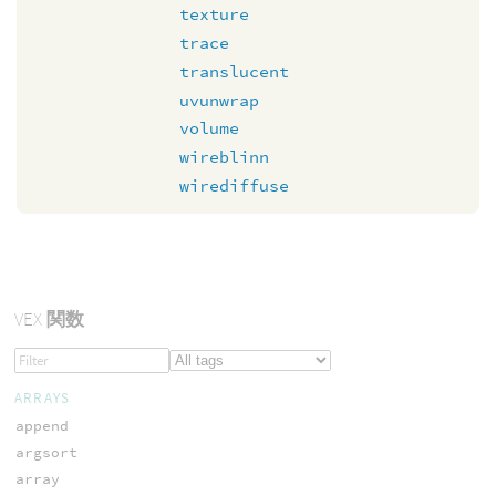
texture
trace
translucent
uvunwrap
volume
wireblinn
wirediffuse
VEX
関数
ARRAYS
append
argsort
array