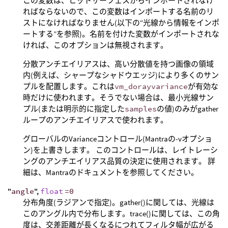
この変数は、ヒットサーフェスからインポートされなけ
ればならないので、この変数はインポートする名前のリ
ストになければなりません(以下の“光線から情報をインポ
ートする”を参照)。名前を付けた変数がインポートされな
ければ、このオプションは無視されます。
分散アンチエイリアスは、高い分散値を持つ画像の領域
内(例えば、シャープなシャドウエッジ)により多くのサン
プルを配置します。これは
vm_dorayvariance
が有効な
時だけに使われます。そうでない場合は、最小光線サン
プル(または明示的に指定した
samples
の値)のみがgather
ループのアンチエイリアスで使われます。
グローバルのVarianceコントロール(Mantraの-vオプショ
ン)を上書きします。 このコントロールは、レイトレーシ
ングのアンチエイリアス品質の決定に使用されます。 詳
細は、Mantraのドキュメントを参照してください。
"
angle
",
float
=0
分布角度(ラジアンで指定)。gather()に関しては、光線は
このアングル内で分布します。trace()に関しては、この角
度は、交差距離が長くなるにつれてフィルタ幅が広がる