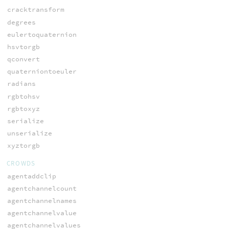
cracktransform
degrees
eulertoquaternion
hsvtorgb
qconvert
quaterniontoeuler
radians
rgbtohsv
rgbtoxyz
serialize
unserialize
xyztorgb
CROWDS
agentaddclip
agentchannelcount
agentchannelnames
agentchannelvalue
agentchannelvalues