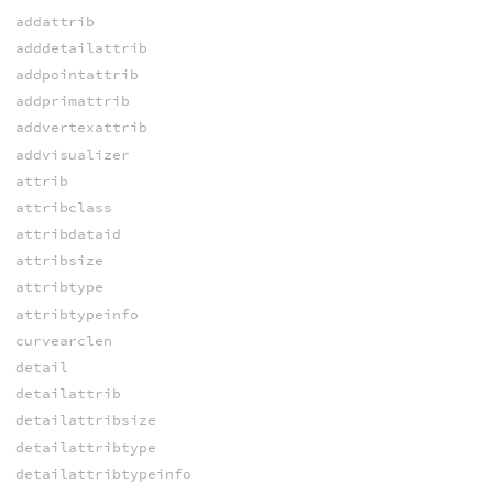
addattrib
adddetailattrib
addpointattrib
addprimattrib
addvertexattrib
addvisualizer
attrib
attribclass
attribdataid
attribsize
attribtype
attribtypeinfo
curvearclen
detail
detailattrib
detailattribsize
detailattribtype
detailattribtypeinfo