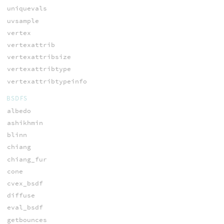
uniquevals
uvsample
vertex
vertexattrib
vertexattribsize
vertexattribtype
vertexattribtypeinfo
BSDFS
albedo
ashikhmin
blinn
chiang
chiang_fur
cone
cvex_bsdf
diffuse
eval_bsdf
getbounces