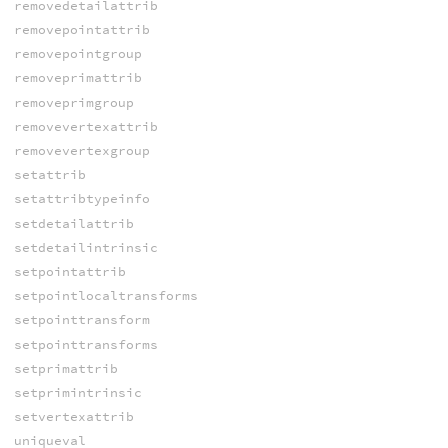
removedetailattrib
removepointattrib
removepointgroup
removeprimattrib
removeprimgroup
removevertexattrib
removevertexgroup
setattrib
setattribtypeinfo
setdetailattrib
setdetailintrinsic
setpointattrib
setpointlocaltransforms
setpointtransform
setpointtransforms
setprimattrib
setprimintrinsic
setvertexattrib
uniqueval