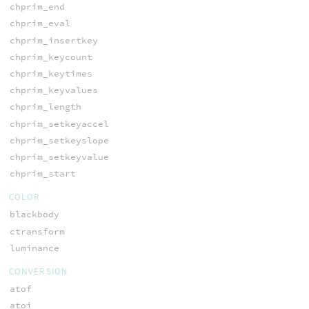
chprim_end
chprim_eval
chprim_insertkey
chprim_keycount
chprim_keytimes
chprim_keyvalues
chprim_length
chprim_setkeyaccel
chprim_setkeyslope
chprim_setkeyvalue
chprim_start
COLOR
blackbody
ctransform
luminance
CONVERSION
atof
atoi