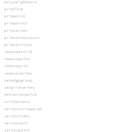
polyneighbours
primfind
primpoint
primpoints
primvertex
primvertexcount
primvertices
removeattrib
removepoint
removeprim
removevertex
setedgegroup
setprimvertex
setvertexpoint
uvintersect
vertexcurveparam
vertexindex
vertexnext
vertexpoint