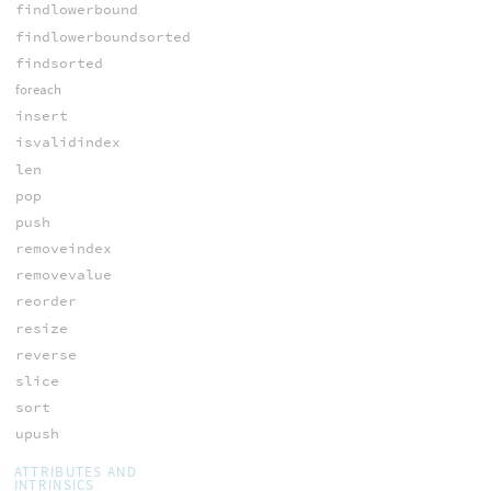
findlowerbound
findlowerboundsorted
findsorted
foreach
insert
isvalidindex
len
pop
push
removeindex
removevalue
reorder
resize
reverse
slice
sort
upush
ATTRIBUTES AND
INTRINSICS