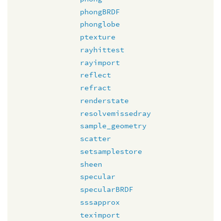
phongBRDF
phonglobe
ptexture
rayhittest
rayimport
reflect
refract
renderstate
resolvemissedray
sample_geometry
scatter
setsamplestore
sheen
specular
specularBRDF
sssapprox
teximport