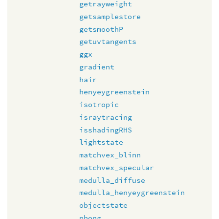
getrayweight
getsamplestore
getsmoothP
getuvtangents
ggx
gradient
hair
henyeygreenstein
isotropic
israytracing
isshadingRHS
lightstate
matchvex_blinn
matchvex_specular
medulla_diffuse
medulla_henyeygreenstein
objectstate
phong