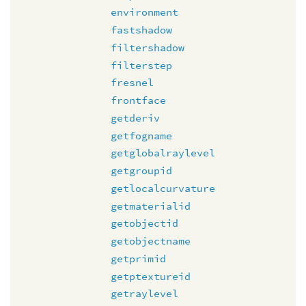
environment
fastshadow
filtershadow
filterstep
fresnel
frontface
getderiv
getfogname
getglobalraylevel
getgroupid
getlocalcurvature
getmaterialid
getobjectid
getobjectname
getprimid
getptextureid
getraylevel