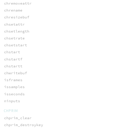
chremoveattr
chrename
chresizebuf
chsetattr
chsetlength
chsetrate
chsetstart
chstart
chstartf
chstartt
chwritebuf
isframes
issamples
isseconds
ninputs
CHPRIM
chprim_clear
chprim_destroykey