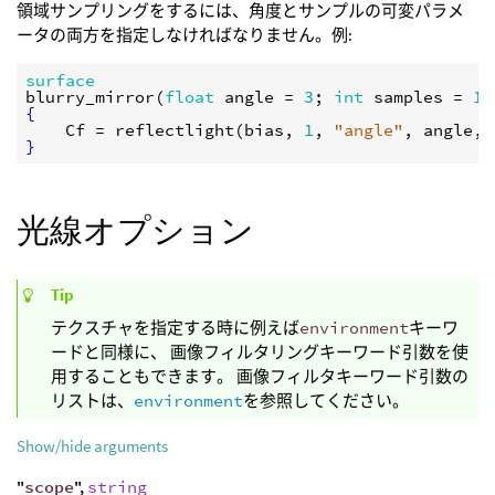
領域サンプリングをするには、角度とサンプルの可変パラメ
ータの両方を指定しなければなりません。例:
surface
blurry_mirror
(
float
angle
 = 
3
; 
int
samples
 = 
16
{
Cf
 = 
reflectlight
(
bias
, 
1
, 
"angle"
, 
angle
, 
}
光線オプション
Tip
テクスチャを指定する時に例えば
environment
キーワ
ードと同様に、 画像フィルタリングキーワード引数を使
用することもできます。 画像フィルタキーワード引数の
リストは、
environment
を参照してください。
Show/hide arguments
"
scope
",
string