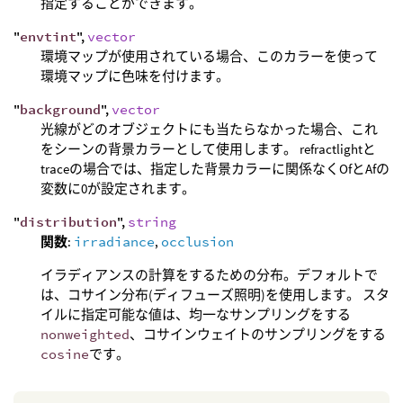
指定することができます。
"
envtint
",
vector
環境マップが使用されている場合、このカラーを使って
環境マップに色味を付けます。
"
background
",
vector
光線がどのオブジェクトにも当たらなかった場合、これ
をシーンの背景カラーとして使用します。 refractlightと
traceの場合では、指定した背景カラーに関係なくOfとAfの
変数に0が設定されます。
"
distribution
",
string
関数
:
irradiance
,
occlusion
イラディアンスの計算をするための分布。デフォルトで
は、コサイン分布(ディフューズ照明)を使用します。 スタ
イルに指定可能な値は、均一なサンプリングをする
nonweighted
、コサインウェイトのサンプリングをする
cosine
です。