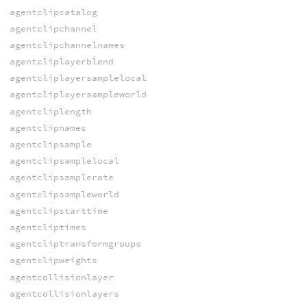
agentclipcatalog
agentclipchannel
agentclipchannelnames
agentcliplayerblend
agentcliplayersamplelocal
agentcliplayersampleworld
agentcliplength
agentclipnames
agentclipsample
agentclipsamplelocal
agentclipsamplerate
agentclipsampleworld
agentclipstarttime
agentcliptimes
agentcliptransformgroups
agentclipweights
agentcollisionlayer
agentcollisionlayers