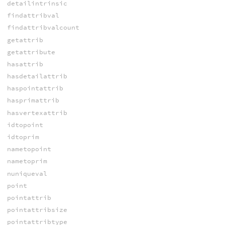
detailintrinsic
findattribval
findattribvalcount
getattrib
getattribute
hasattrib
hasdetailattrib
haspointattrib
hasprimattrib
hasvertexattrib
idtopoint
idtoprim
nametopoint
nametoprim
nuniqueval
point
pointattrib
pointattribsize
pointattribtype