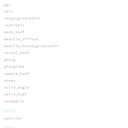
ggx
hair
henyeygreenstein
isotropic
mask_bsdf
medulla_diffuse
medulla_henyeygreenstein
normal_bsdf
phong
phonglobe
sample_bsdf
sheen
solid_angle
split_bsdf
sssapprox
BSDFS
specular
CHOP