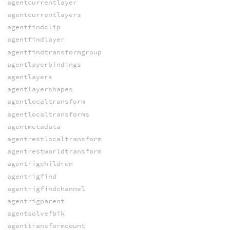
agentcurrentlayer
agentcurrentlayers
agentfindclip
agentfindlayer
agentfindtransformgroup
agentlayerbindings
agentlayers
agentlayershapes
agentlocaltransform
agentlocaltransforms
agentmetadata
agentrestlocaltransform
agentrestworldtransform
agentrigchildren
agentrigfind
agentrigfindchannel
agentrigparent
agentsolvefbik
agenttransformcount