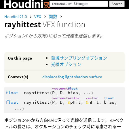
Houdini 21.0
VEX
関数
rayhittest
VEX function
ポジションPから方向Dに沿って光線を送信します。
On this page
領域サンプリングオプション
光線オプション
Context(s)
displace
fog
light
shadow
surface
vector
vector
float
float
rayhittest
(
P
,
D
,
bias
,
...
)
vector
vector
vector
vector
float
float
rayhittest
(
P
,
D
,
&
pHit
,
&
nHit
,
bias
,
...
)
ポジション‹
P
›から方向‹
D
›に沿って光線を送信します。 ‹
D
›ベク
トルの長さは、オクルージョンのチェック時に考慮される一