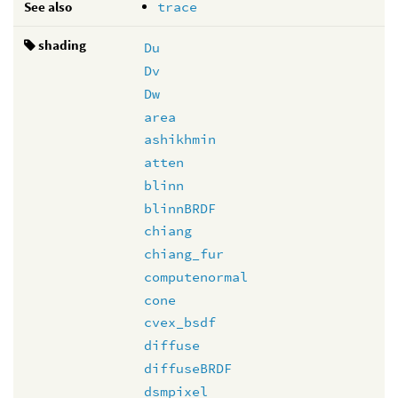
See also
trace
shading
Du
Dv
Dw
area
ashikhmin
atten
blinn
blinnBRDF
chiang
chiang_fur
computenormal
cone
cvex_bsdf
diffuse
diffuseBRDF
dsmpixel