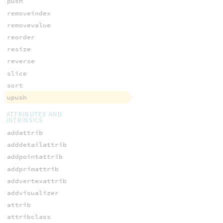
push
removeindex
removevalue
reorder
resize
reverse
slice
sort
upush
ATTRIBUTES AND
INTRINSICS
addattrib
adddetailattrib
addpointattrib
addprimattrib
addvertexattrib
addvisualizer
attrib
attribclass