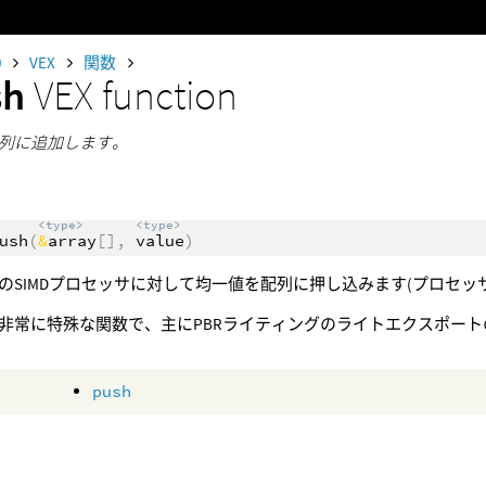
0
VEX
関数
sh
VEX function
列に追加します。
<type>
<type>
ush
(
&
array
[],
value
)
のSIMDプロセッサに対して均一値を配列に押し込みます(プロセッ
非常に特殊な関数で、主にPBRライティングのライトエクスポー
push