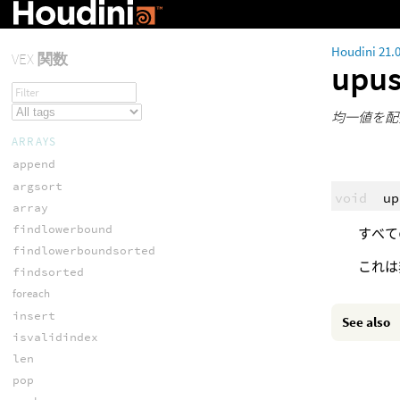
Houdini 21.
VEX
関数
upu
均一値を配
ARRAYS
append
argsort
void
up
array
findlowerbound
すべて
findlowerboundsorted
これは
findsorted
foreach
insert
See also
isvalidindex
len
pop