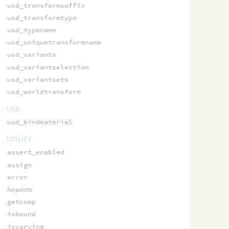
usd_transformsuffix
usd_transformtype
usd_typename
usd_uniquetransformname
usd_variants
usd_variantselection
usd_variantsets
usd_worldtransform
USD
usd_bindmaterial
UTILITY
assert_enabled
assign
error
forpoints
getcomp
isbound
isvarying