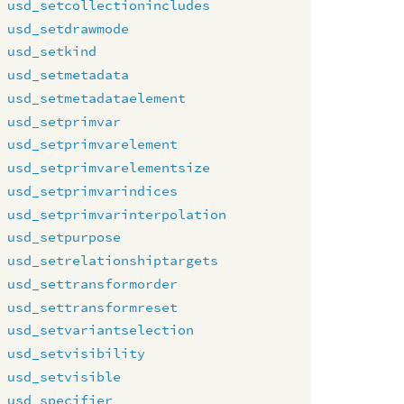
usd_setcollectionincludes
usd_setdrawmode
usd_setkind
usd_setmetadata
usd_setmetadataelement
usd_setprimvar
usd_setprimvarelement
usd_setprimvarelementsize
usd_setprimvarindices
usd_setprimvarinterpolation
usd_setpurpose
usd_setrelationshiptargets
usd_settransformorder
usd_settransformreset
usd_setvariantselection
usd_setvisibility
usd_setvisible
usd_specifier