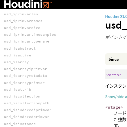
usd_iprimvarindices
usd_iprimvarinterpolation
usd_iprimvarlen
Houdini 21.
usd_
usd_iprimvarnames
usd_iprimvarsize
usd_iprimvartimesamples
ポイントイ
usd_iprimvartypename
usd_isabstract
usd_isactive
Since
usd_isarray
usd_isarrayiprimvar
vector
usd_isarraymetadata
usd_isarrayprimvar
インスタン
usd_isattrib
usd_iscollection
Show/hide 
usd_iscollectionpath
<stage>
usd_isindexediprimvar
ノード
usd_isindexedprimvar
た整数
usd_isinstance
す。