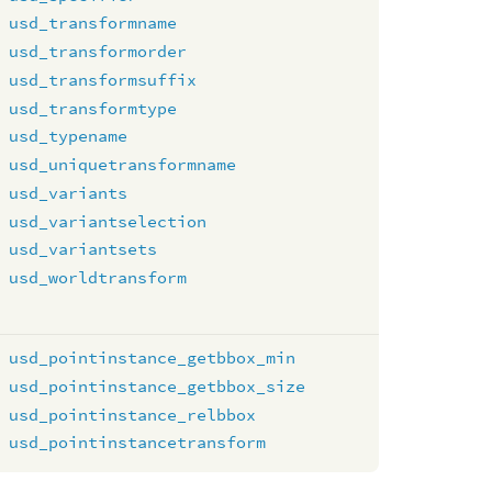
usd_transformname
usd_transformorder
usd_transformsuffix
usd_transformtype
usd_typename
usd_uniquetransformname
usd_variants
usd_variantselection
usd_variantsets
usd_worldtransform
usd_pointinstance_getbbox_min
usd_pointinstance_getbbox_size
usd_pointinstance_relbbox
usd_pointinstancetransform