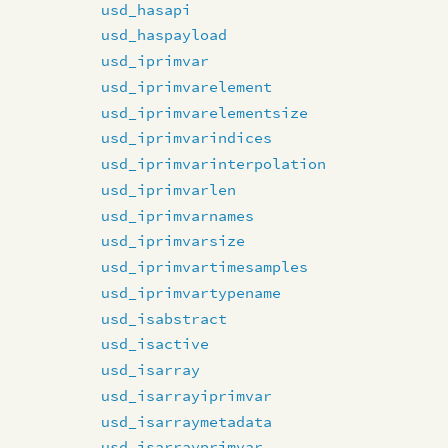
usd_hasapi
usd_haspayload
usd_iprimvar
usd_iprimvarelement
usd_iprimvarelementsize
usd_iprimvarindices
usd_iprimvarinterpolation
usd_iprimvarlen
usd_iprimvarnames
usd_iprimvarsize
usd_iprimvartimesamples
usd_iprimvartypename
usd_isabstract
usd_isactive
usd_isarray
usd_isarrayiprimvar
usd_isarraymetadata
usd_isarrayprimvar