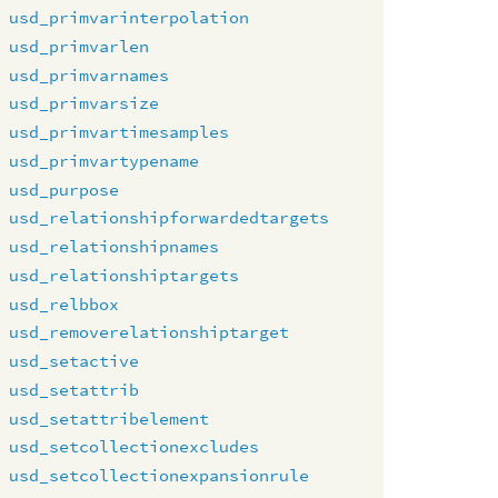
usd_primvarinterpolation
usd_primvarlen
usd_primvarnames
usd_primvarsize
usd_primvartimesamples
usd_primvartypename
usd_purpose
usd_relationshipforwardedtargets
usd_relationshipnames
usd_relationshiptargets
usd_relbbox
usd_removerelationshiptarget
usd_setactive
usd_setattrib
usd_setattribelement
usd_setcollectionexcludes
usd_setcollectionexpansionrule