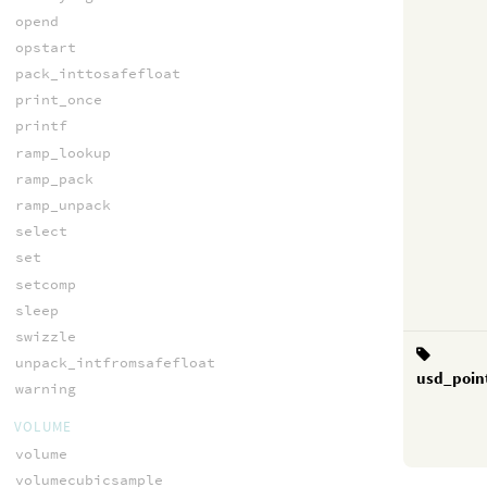
opend
opstart
pack_inttosafefloat
print_once
printf
ramp_lookup
ramp_pack
ramp_unpack
select
set
setcomp
sleep
swizzle
unpack_intfromsafefloat
usd_poin
warning
VOLUME
volume
volumecubicsample