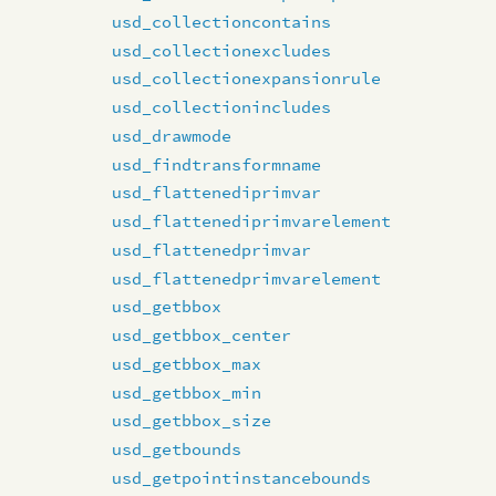
usd_collectioncontains
usd_collectionexcludes
usd_collectionexpansionrule
usd_collectionincludes
usd_drawmode
usd_findtransformname
usd_flattenediprimvar
usd_flattenediprimvarelement
usd_flattenedprimvar
usd_flattenedprimvarelement
usd_getbbox
usd_getbbox_center
usd_getbbox_max
usd_getbbox_min
usd_getbbox_size
usd_getbounds
usd_getpointinstancebounds