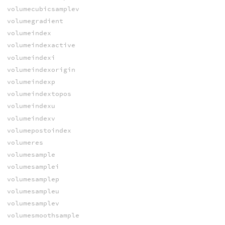
volumecubicsamplev
volumegradient
volumeindex
volumeindexactive
volumeindexi
volumeindexorigin
volumeindexp
volumeindextopos
volumeindexu
volumeindexv
volumepostoindex
volumeres
volumesample
volumesamplei
volumesamplep
volumesampleu
volumesamplev
volumesmoothsample