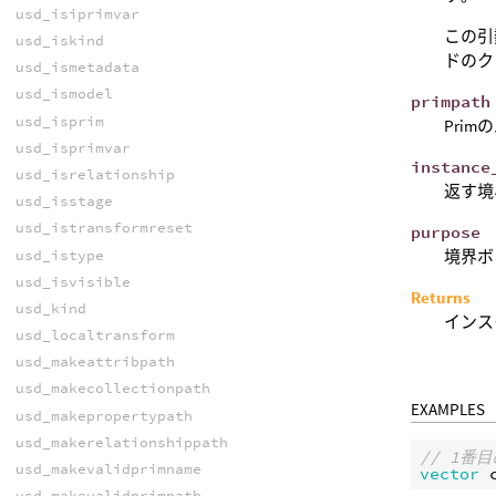
usd_isiprimvar
この引数
usd_iskind
ドのクッ
usd_ismetadata
usd_ismodel
primpath
usd_isprim
Prim
usd_isprimvar
instance
usd_isrelationship
返す境
usd_isstage
usd_istransformreset
purpose
usd_istype
境界ボッ
usd_isvisible
Returns
usd_kind
インス
usd_localtransform
usd_makeattribpath
usd_makecollectionpath
EXAMPLES
usd_makepropertypath
usd_makerelationshippath
// 1
usd_makevalidprimname
vector
usd_makevalidprimpath