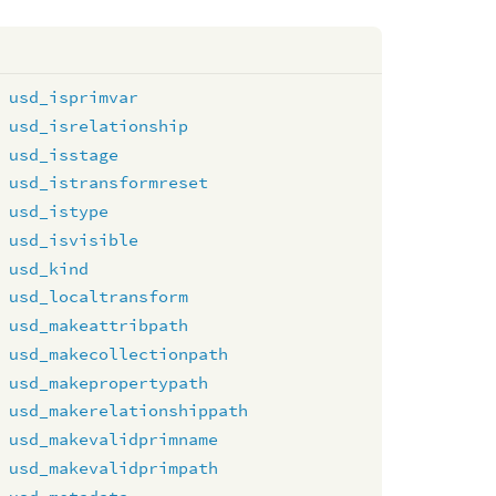
usd_isprimvar
usd_isrelationship
usd_isstage
usd_istransformreset
usd_istype
usd_isvisible
usd_kind
usd_localtransform
usd_makeattribpath
usd_makecollectionpath
usd_makepropertypath
usd_makerelationshippath
usd_makevalidprimname
usd_makevalidprimpath