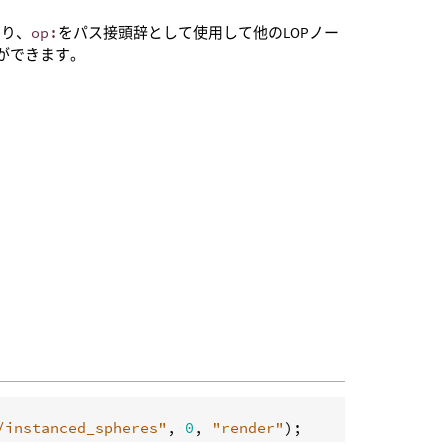
たり、
op:
をパス接頭辞として使用して他のLOPノー
ことができます。
/instanced_spheres"
, 
0
, 
"render"