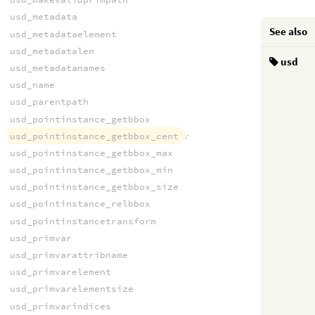
usd_metadata
See also
usd_metadataelement
usd_metadatalen
usd
usd_metadatanames
usd_name
usd_parentpath
usd_pointinstance_getbbox
usd_pointinstance_getbbox_center
usd_pointinstance_getbbox_max
usd_pointinstance_getbbox_min
usd_pointinstance_getbbox_size
usd_pointinstance_relbbox
usd_pointinstancetransform
usd_primvar
usd_primvarattribname
usd_primvarelement
usd_primvarelementsize
usd_primvarindices