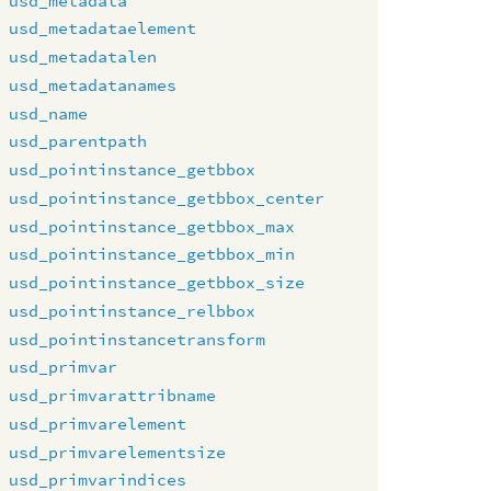
usd_metadata
usd_metadataelement
usd_metadatalen
usd_metadatanames
usd_name
usd_parentpath
usd_pointinstance_getbbox
usd_pointinstance_getbbox_center
usd_pointinstance_getbbox_max
usd_pointinstance_getbbox_min
usd_pointinstance_getbbox_size
usd_pointinstance_relbbox
usd_pointinstancetransform
usd_primvar
usd_primvarattribname
usd_primvarelement
usd_primvarelementsize
usd_primvarindices