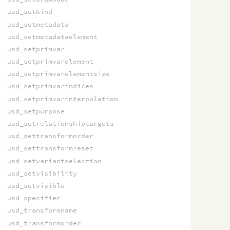
usd_setkind
usd_setmetadata
usd_setmetadataelement
usd_setprimvar
usd_setprimvarelement
usd_setprimvarelementsize
usd_setprimvarindices
usd_setprimvarinterpolation
usd_setpurpose
usd_setrelationshiptargets
usd_settransformorder
usd_settransformreset
usd_setvariantselection
usd_setvisibility
usd_setvisible
usd_specifier
usd_transformname
usd_transformorder