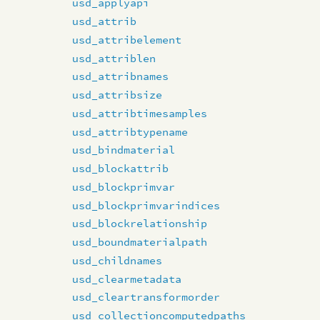
usd_applyapi
usd_attrib
usd_attribelement
usd_attriblen
usd_attribnames
usd_attribsize
usd_attribtimesamples
usd_attribtypename
usd_bindmaterial
usd_blockattrib
usd_blockprimvar
usd_blockprimvarindices
usd_blockrelationship
usd_boundmaterialpath
usd_childnames
usd_clearmetadata
usd_cleartransformorder
usd_collectioncomputedpaths