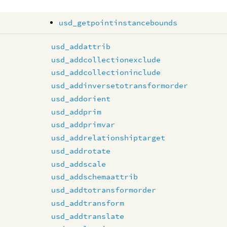
usd_getpointinstancebounds
usd_addattrib
usd_addcollectionexclude
usd_addcollectioninclude
usd_addinversetotransformorder
usd_addorient
usd_addprim
usd_addprimvar
usd_addrelationshiptarget
usd_addrotate
usd_addscale
usd_addschemaattrib
usd_addtotransformorder
usd_addtransform
usd_addtranslate