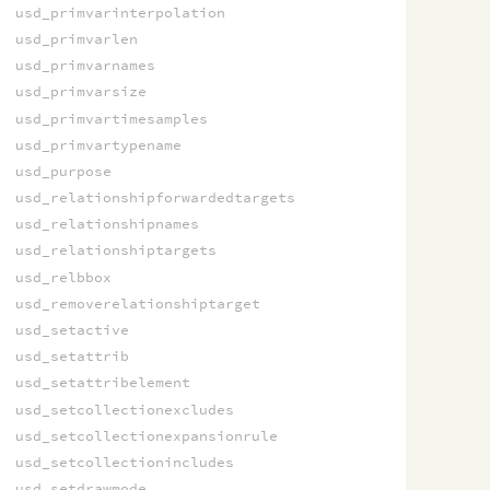
usd_primvarinterpolation
usd_primvarlen
usd_primvarnames
usd_primvarsize
usd_primvartimesamples
usd_primvartypename
usd_purpose
usd_relationshipforwardedtargets
usd_relationshipnames
usd_relationshiptargets
usd_relbbox
usd_removerelationshiptarget
usd_setactive
usd_setattrib
usd_setattribelement
usd_setcollectionexcludes
usd_setcollectionexpansionrule
usd_setcollectionincludes
usd_setdrawmode