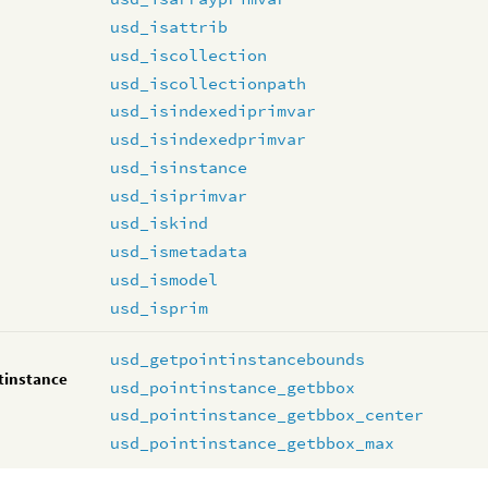
usd_isattrib
usd_iscollection
usd_iscollectionpath
usd_isindexediprimvar
usd_isindexedprimvar
usd_isinstance
usd_isiprimvar
usd_iskind
usd_ismetadata
usd_ismodel
usd_isprim
usd_getpointinstancebounds
tinstance
usd_pointinstance_getbbox
usd_pointinstance_getbbox_center
usd_pointinstance_getbbox_max