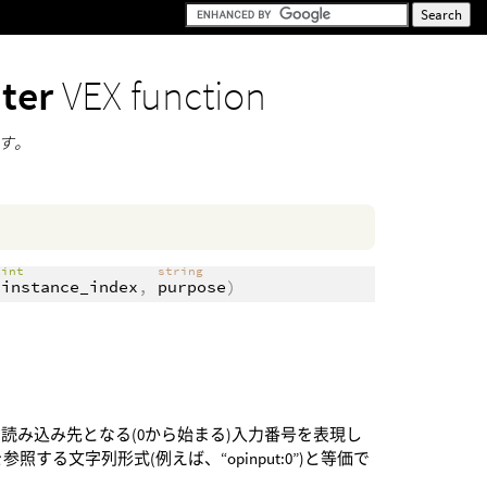
nter
VEX function
ます。
int
string
,
instance_index
,
purpose
)
ジの読み込み先となる(0から始まる)入力番号を表現し
る文字列形式(例えば、“opinput:0”)と等価で