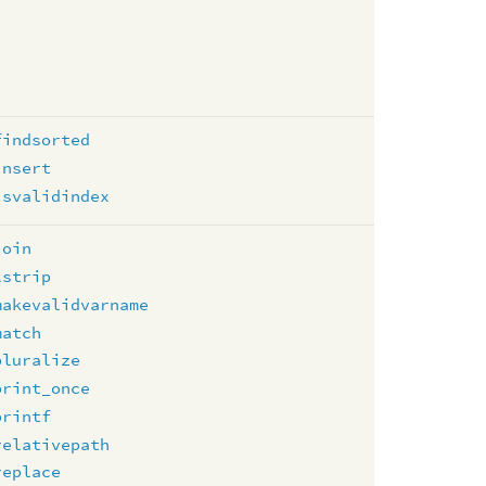
findsorted
insert
isvalidindex
join
lstrip
makevalidvarname
match
pluralize
print_once
printf
relativepath
replace