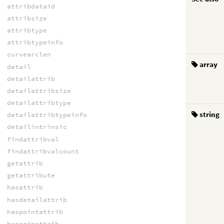
attribdataid
attribsize
attribtype
attribtypeinfo
curvearclen
array
detail
detailattrib
detailattribsize
detailattribtype
string
detailattribtypeinfo
detailintrinsic
findattribval
findattribvalcount
getattrib
getattribute
hasattrib
hasdetailattrib
haspointattrib
hasprimattrib