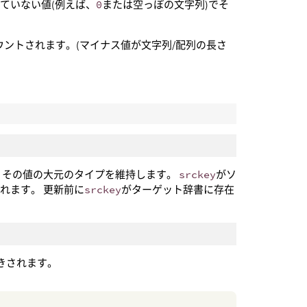
ていない値(例えば、
0
または空っぽの文字列)でそ
ウントされます。(マイナス値が文字列/配列の長さ
、その値の大元のタイプを維持します。
srckey
がソ
れます。 更新前に
srckey
がターゲット辞書に存在
きされます。