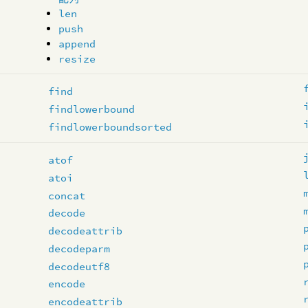
len
push
append
resize
find
findlowerbound
findlowerboundsorted
atof
atoi
concat
decode
decodeattrib
decodeparm
decodeutf8
encode
encodeattrib