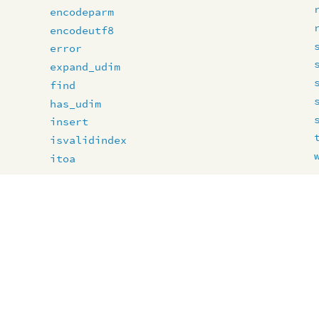
encodeparm
encodeutf8
error
expand_udim
find
has_udim
insert
isvalidindex
itoa