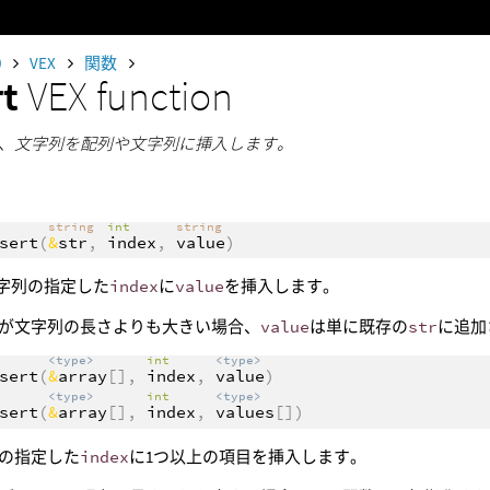
0
VEX
関数
rt
VEX function
、文字列を配列や文字列に挿入します。
string
int
string
sert
(
&
str
,
index
,
value
)
字列の指定した
index
に
value
を挿入します。
が文字列の長さよりも大きい場合、
value
は単に既存の
str
に追加
<type>
int
<type>
sert
(
&
array
[],
index
,
value
)
<type>
int
<type>
sert
(
&
array
[],
index
,
values
[])
の指定した
index
に1つ以上の項目を挿入します。