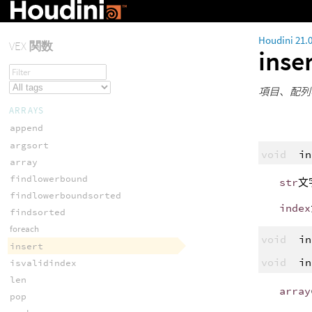
Houdini 21.
VEX
関数
inse
項目、配列
ARRAYS
append
argsort
void
in
array
findlowerbound
str
文
findlowerboundsorted
index
findsorted
foreach
void
in
insert
void
in
isvalidindex
len
array
pop