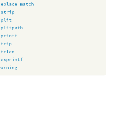
replace_match
rstrip
split
splitpath
sprintf
strip
strlen
texprintf
warning