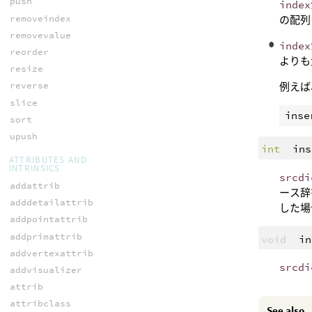
push
index
removeindex
の配列
removevalue
index
reorder
よりも
resize
reverse
例えば
slice
inse
sort
upush
int
ins
ATTRIBUTES AND
INTRINSICS
srcdi
addattrib
ース辞
adddetailattrib
した場
addpointattrib
addprimattrib
void
in
addvertexattrib
srcdi
addvisualizer
attrib
attribclass
See also