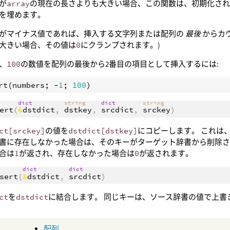
が
array
の現在の長さよりも大きい場合、この関数は、初期化され
を埋めます。
がマイナス値であれば、挿入する文字列または配列の
最後
からカ
大きい場合、その値は
0
にクランプされます。)
、
100
の数値を配列の最後から2番目の項目として挿入するには:
rt
(
numbers
; -
1
; 
100
dict
string
dict
string
ert
(
&
dstdict
,
dstkey
,
srcdict
,
srckey
)
ct[srckey]
の値を
dstdict[dstkey]
にコピーします。 これは
書に存在しなかった場合は、そのキーがターゲット辞書から削除さ
合は
1
が返され、存在しなかった場合は
0
が返されます。
dict
dict
sert
(
&
dstdict
,
srcdict
)
ct
を
dstdict
に結合します。 同じキーは、ソース辞書の値で上書
配列