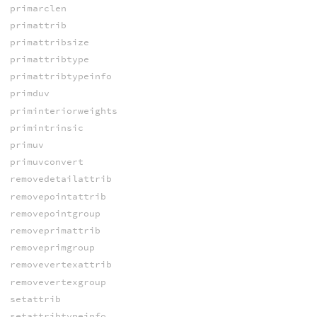
primarclen
primattrib
primattribsize
primattribtype
primattribtypeinfo
primduv
priminteriorweights
primintrinsic
primuv
primuvconvert
removedetailattrib
removepointattrib
removepointgroup
removeprimattrib
removeprimgroup
removevertexattrib
removevertexgroup
setattrib
setattribtypeinfo