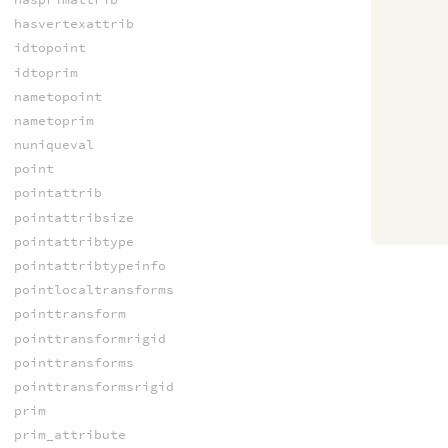
hasvertexattrib
idtopoint
idtoprim
nametopoint
nametoprim
nuniqueval
point
pointattrib
pointattribsize
pointattribtype
pointattribtypeinfo
pointlocaltransforms
pointtransform
pointtransformrigid
pointtransforms
pointtransformsrigid
prim
prim_attribute