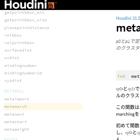
getpointbbox_max
getpointbbox_min
Houdini 21.
getpointbbox_size
met
planepointdistance
relbbox
p0とp1
relpointbbox
のクラスタ
surfacedist
uvdist
windingnumber
windingnumber2d
int
met
xyzdist
‹
p0
›と‹
p1
›
METABALL
ルのクラス
metaimport
metamarch
この関数は
marchin
metanext
metastart
初めて関数
metaweight
し、‹
p0
›と‹
ん。
NODES