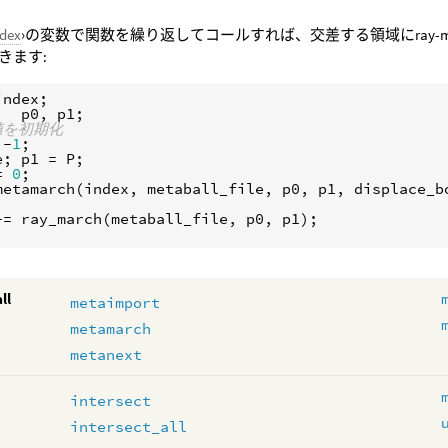
ndex
›の変数で関数を繰り返してコールすれば、交差する領域にray-m
きます:
index
p0
, 
p1
値を初期化
 -
1
e
; 
p1
 = 
P
= 
0
metamarch
(
index
, 
metaball_file
, 
p0
, 
p1
, 
displace_b
+= 
ray_march
(
metaball_file
, 
p0
, 
p1
ll
metaimport
metamarch
metanext
intersect
intersect_all