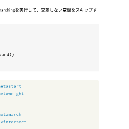
archingを実行して、交差しない空間をスキップす
ound
metastart
metaweight
metamarch
uvintersect