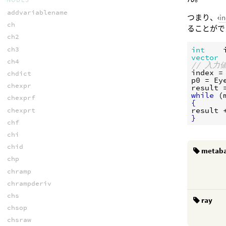
addvariablename
つまり、‹
i
ch
ることがで
ch2
ch3
int
vector
ch4
// 入力
index
 =
chdict
p0
 = 
Ey
chexpr
result
 
while
 (
chexprf
{
result
 
chexprt
}
chf
chi
chid
metaba
chp
chramp
chrampderiv
chs
ray
chsop
chsraw