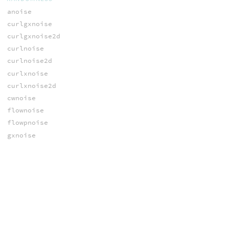
anoise
curlgxnoise
curlgxnoise2d
curlnoise
curlnoise2d
curlxnoise
curlxnoise2d
cwnoise
flownoise
flowpnoise
gxnoise
gxnoised
hscript_noise
hscript_rand
hscript_snoise
hscript_sturb
hscript_turb
mwnoise