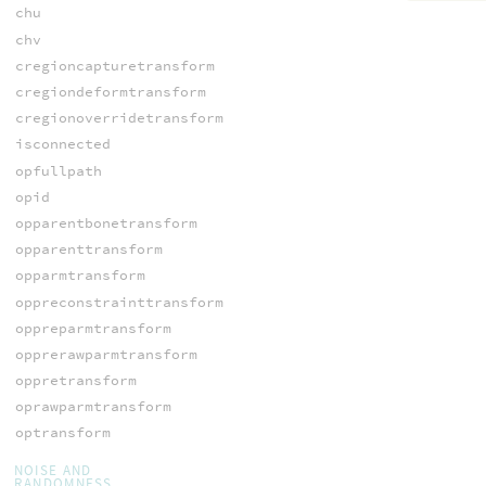
chu
chv
cregioncapturetransform
cregiondeformtransform
cregionoverridetransform
isconnected
opfullpath
opid
opparentbonetransform
opparenttransform
opparmtransform
oppreconstrainttransform
oppreparmtransform
opprerawparmtransform
oppretransform
oprawparmtransform
optransform
NOISE AND
RANDOMNESS