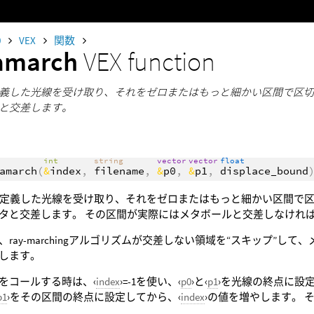
0
VEX
関数
amarch
VEX function
で定義した光線を受け取り、それをゼロまたはもっと細かい区間で区
と交差します。
int
string
vector
vector
float
amarch
(
&
index
,
filename
,
&
p0
,
&
p1
,
displace_bound
で定義した光線を受け取り、それをゼロまたはもっと細かい区間で区
タと交差します。 その区間が実際にはメタボールと交差しなけれ
、ray-marchingアルゴリズムが交差しない領域を“スキップ”
gをします。
をコールする時は、‹
index
›=-1を使い、‹
p0
›と‹
p1
›を光線の終点に設
p1
›をその区間の終点に設定してから、‹
index
›の値を増やします。 