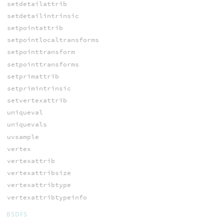
setdetailattrib
setdetailintrinsic
setpointattrib
setpointlocaltransforms
setpointtransform
setpointtransforms
setprimattrib
setprimintrinsic
setvertexattrib
uniqueval
uniquevals
uvsample
vertex
vertexattrib
vertexattribsize
vertexattribtype
vertexattribtypeinfo
BSDFS