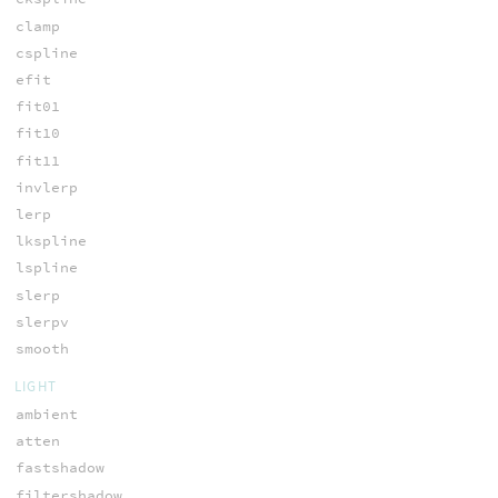
clamp
cspline
efit
fit01
fit10
fit11
invlerp
lerp
lkspline
lspline
slerp
slerpv
smooth
LIGHT
ambient
atten
fastshadow
filtershadow