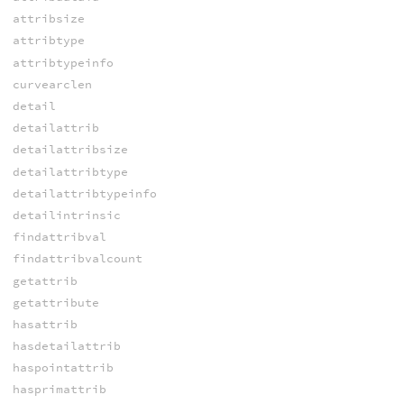
attribsize
attribtype
attribtypeinfo
curvearclen
detail
detailattrib
detailattribsize
detailattribtype
detailattribtypeinfo
detailintrinsic
findattribval
findattribvalcount
getattrib
getattribute
hasattrib
hasdetailattrib
haspointattrib
hasprimattrib