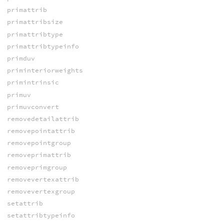
primattrib
primattribsize
primattribtype
primattribtypeinfo
primduv
priminteriorweights
primintrinsic
primuv
primuvconvert
removedetailattrib
removepointattrib
removepointgroup
removeprimattrib
removeprimgroup
removevertexattrib
removevertexgroup
setattrib
setattribtypeinfo