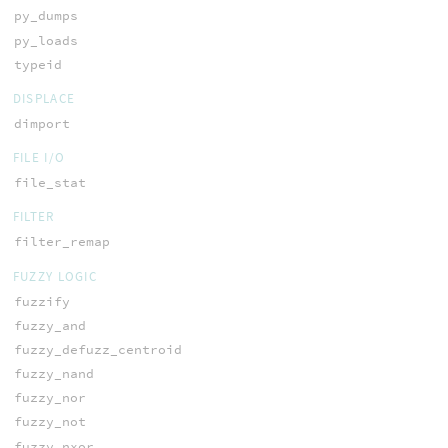
py_dumps
py_loads
typeid
DISPLACE
dimport
FILE I/O
file_stat
FILTER
filter_remap
FUZZY LOGIC
fuzzify
fuzzy_and
fuzzy_defuzz_centroid
fuzzy_nand
fuzzy_nor
fuzzy_not
fuzzy_nxor