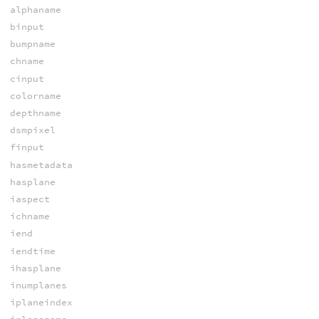
alphaname
binput
bumpname
chname
cinput
colorname
depthname
dsmpixel
finput
hasmetadata
hasplane
iaspect
ichname
iend
iendtime
ihasplane
inumplanes
iplaneindex