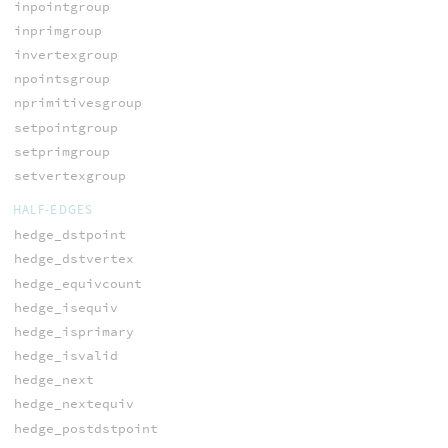
inpointgroup
inprimgroup
invertexgroup
npointsgroup
nprimitivesgroup
setpointgroup
setprimgroup
setvertexgroup
HALF-EDGES
hedge_dstpoint
hedge_dstvertex
hedge_equivcount
hedge_isequiv
hedge_isprimary
hedge_isvalid
hedge_next
hedge_nextequiv
hedge_postdstpoint