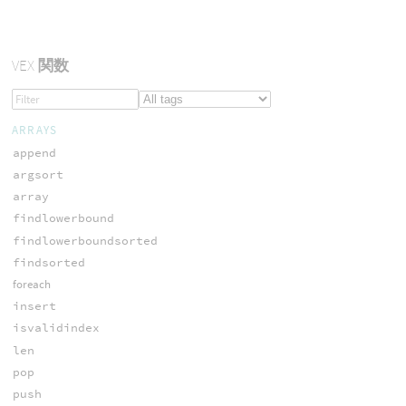
VEX
関数
ARRAYS
append
argsort
array
findlowerbound
findlowerboundsorted
findsorted
foreach
insert
isvalidindex
len
pop
push