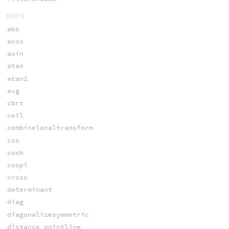
MATH
abs
acos
asin
atan
atan2
avg
cbrt
ceil
combinelocaltransform
cos
cosh
cospi
cross
determinant
diag
diagonalizesymmetric
distance_pointline