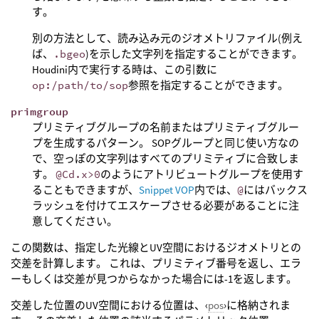
す。
別の方法として、読み込み元のジオメトリファイル(例え
ば、
.bgeo
)を示した文字列を指定することができます。
Houdini内で実行する時は、この引数に
op:/path/to/sop
参照を指定することができます。
primgroup
プリミティブグループの名前またはプリミティブグルー
プを生成するパターン。 SOPグループと同じ使い方なの
で、空っぽの文字列はすべてのプリミティブに合致しま
す。
@Cd.x>0
のようにアトリビュートグループを使用す
ることもできますが、
Snippet VOP
内では、
@
にはバックス
ラッシュを付けてエスケープさせる必要があることに注
意してください。
この関数は、指定した光線とUV空間におけるジオメトリとの
交差を計算します。 これは、プリミティブ番号を返し、エラ
ーもしくは交差が見つからなかった場合には-1を返します。
交差した位置のUV空間における位置は、‹
pos
›に格納されま