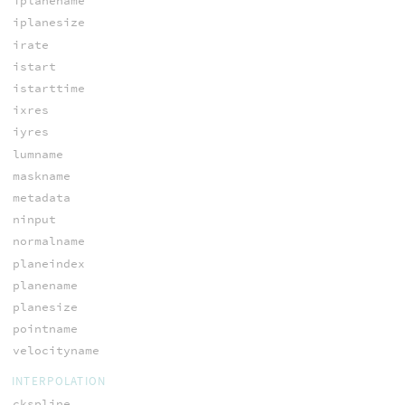
iplanename
iplanesize
irate
istart
istarttime
ixres
iyres
lumname
maskname
metadata
ninput
normalname
planeindex
planename
planesize
pointname
velocityname
INTERPOLATION
ckspline