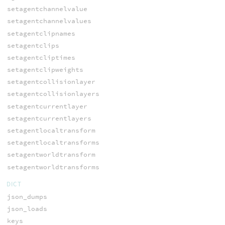
setagentchannelvalue
setagentchannelvalues
setagentclipnames
setagentclips
setagentcliptimes
setagentclipweights
setagentcollisionlayer
setagentcollisionlayers
setagentcurrentlayer
setagentcurrentlayers
setagentlocaltransform
setagentlocaltransforms
setagentworldtransform
setagentworldtransforms
DICT
json_dumps
json_loads
keys