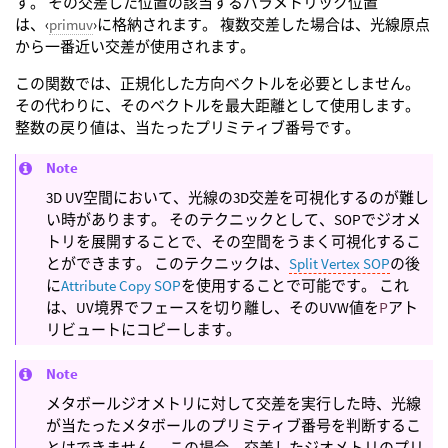
す。 その交差した位置の該当するパラメトリック位置
は、‹
primuv
›に格納されます。 複数交差した場合は、光線原点
から一番近い交差が使用されます。
この関数では、正規化した方向ベクトルを必要としません。
その代わりに、そのベクトルを最大距離として使用します。
整数の戻り値は、当たったプリミティブ番号です。
Note
3D UV空間において、光線の3D交差を可視化するのが難し
い時があります。 そのテクニックとして、SOPでジオメ
トリを展開することで、その空間をうまく可視化するこ
とができます。 このテクニックは、
Split Vertex SOP
の後
に
Attribute Copy SOP
を使用することで可能です。 これ
は、UV境界でフェースを切り離し、そのUVW値を
P
アト
リビュートにコピーします。
Note
メタボールジオメトリに対して交差を実行した時、光線
が当たったメタボールのプリミティブ番号を判断するこ
とはできません。 この場合、交差したジオメトリのプリ