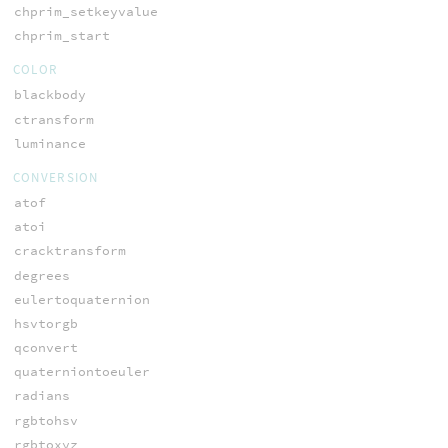
chprim_setkeyvalue
chprim_start
COLOR
blackbody
ctransform
luminance
CONVERSION
atof
atoi
cracktransform
degrees
eulertoquaternion
hsvtorgb
qconvert
quaterniontoeuler
radians
rgbtohsv
rgbtoxyz