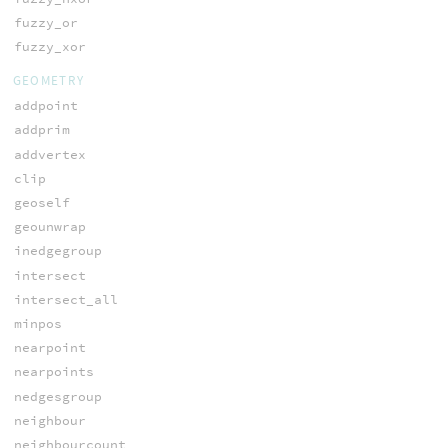
fuzzy_or
fuzzy_xor
GEOMETRY
addpoint
addprim
addvertex
clip
geoself
geounwrap
inedgegroup
intersect
intersect_all
minpos
nearpoint
nearpoints
nedgesgroup
neighbour
neighbourcount