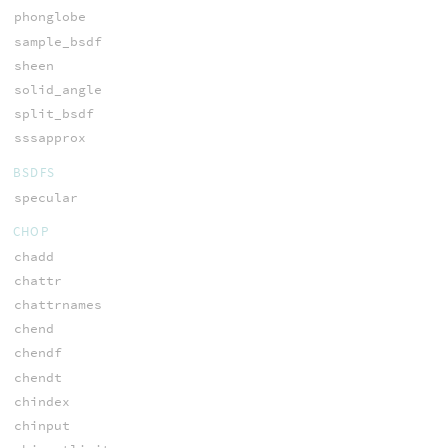
phonglobe
sample_bsdf
sheen
solid_angle
split_bsdf
sssapprox
BSDFS
specular
CHOP
chadd
chattr
chattrnames
chend
chendf
chendt
chindex
chinput