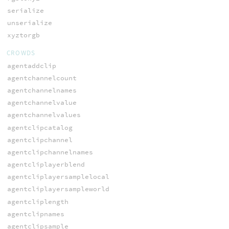
serialize
unserialize
xyztorgb
CROWDS
agentaddclip
agentchannelcount
agentchannelnames
agentchannelvalue
agentchannelvalues
agentclipcatalog
agentclipchannel
agentclipchannelnames
agentcliplayerblend
agentcliplayersamplelocal
agentcliplayersampleworld
agentcliplength
agentclipnames
agentclipsample