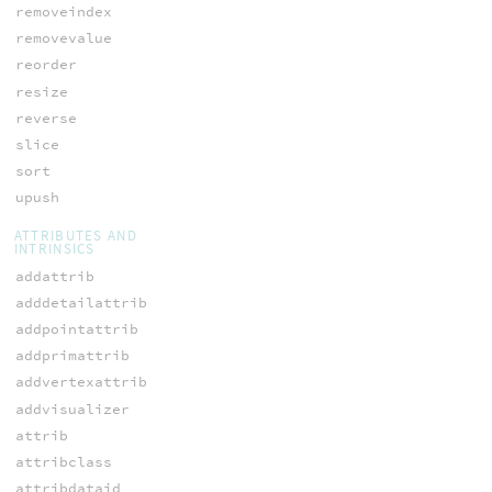
removeindex
removevalue
reorder
resize
reverse
slice
sort
upush
ATTRIBUTES AND
INTRINSICS
addattrib
adddetailattrib
addpointattrib
addprimattrib
addvertexattrib
addvisualizer
attrib
attribclass
attribdataid