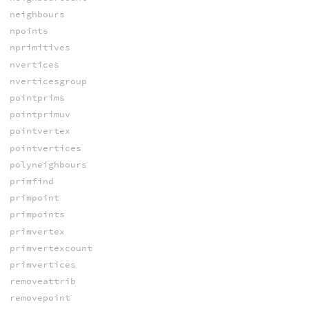
neighbours
npoints
nprimitives
nvertices
nverticesgroup
pointprims
pointprimuv
pointvertex
pointvertices
polyneighbours
primfind
primpoint
primpoints
primvertex
primvertexcount
primvertices
removeattrib
removepoint