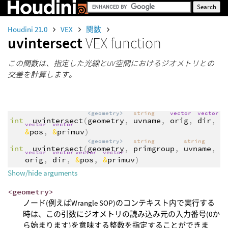
Houdini 21.0
VEX
関数
uvintersect
VEX function
この関数は、指定した光線とUV空間におけるジオメトリとの
交差を計算します。
<geometry>
string
vector
vector
int
uvintersect
(
geometry
,
uvname
,
orig
,
dir
,
vector
vector
&
pos
,
&
primuv
)
<geometry>
string
string
int
uvintersect
(
geometry
,
primgroup
,
uvname
,
vector
vector
vector
vector
orig
,
dir
,
&
pos
,
&
primuv
)
Show/hide arguments
<geometry>
ノード(例えばWrangle SOP)のコンテキスト内で実行する
時は、この引数にジオメトリの読み込み元の入力番号(0か
ら始まります)を意味する整数を指定することができま