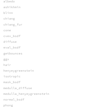
albedo
ashikhmin
blinn
chiang
chiang_fur
cone
cvex_bsdf
diffuse
eval_bsdf
getbounces
ggx
hair
henyeygreenstein
isotropic
mask_bsdf
medulla_diffuse
medulla_henyeygreenstein
normal_bsdf
phong