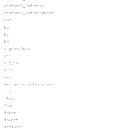
distance_pointray
distance_pointsegment
dot
Du
Dv
Dw
eigenvalues
erf
erf_inv
erfc
exp
extractlocaltransform
fit
floor
frac
ident
invert
isfinite