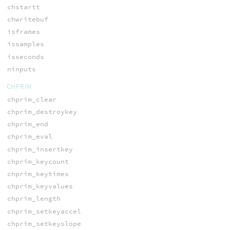
chstartt
chwritebuf
isframes
issamples
isseconds
ninputs
CHPRIM
chprim_clear
chprim_destroykey
chprim_end
chprim_eval
chprim_insertkey
chprim_keycount
chprim_keytimes
chprim_keyvalues
chprim_length
chprim_setkeyaccel
chprim_setkeyslope