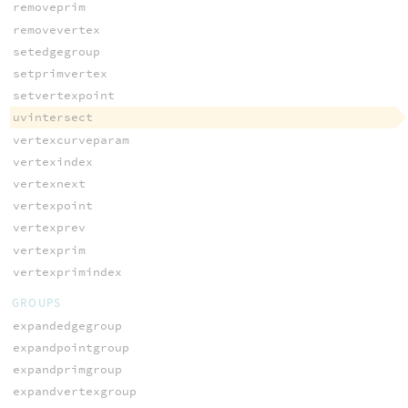
removeprim
removevertex
setedgegroup
setprimvertex
setvertexpoint
uvintersect
vertexcurveparam
vertexindex
vertexnext
vertexpoint
vertexprev
vertexprim
vertexprimindex
GROUPS
expandedgegroup
expandpointgroup
expandprimgroup
expandvertexgroup