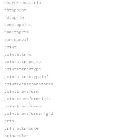
hasvertexattrib
idtopoint
idtoprim
nametopoint
nametoprim
nuniqueval
point
pointattrib
pointattribsize
pointattribtype
pointattribtypeinfo
pointlocaltransforms
pointtransform
pointtransformrigid
pointtransforms
pointtransformsrigid
prim
prim_attribute
primarclen