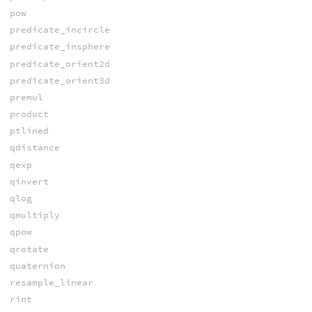
pow
predicate_incircle
predicate_insphere
predicate_orient2d
predicate_orient3d
premul
product
ptlined
qdistance
qexp
qinvert
qlog
qmultiply
qpow
qrotate
quaternion
resample_linear
rint