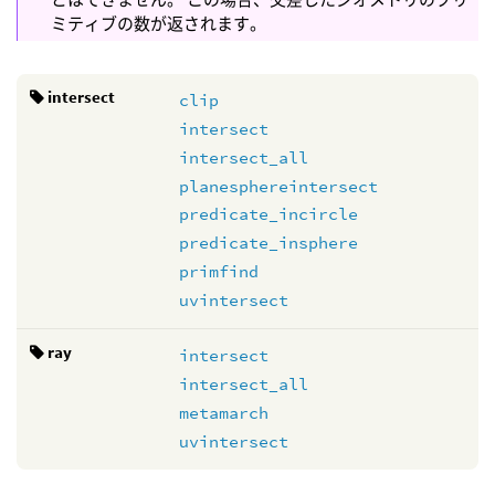
ミティブの数が返されます。
intersect
clip
intersect
intersect_all
planesphereintersect
predicate_incircle
predicate_insphere
primfind
uvintersect
ray
intersect
intersect_all
metamarch
uvintersect