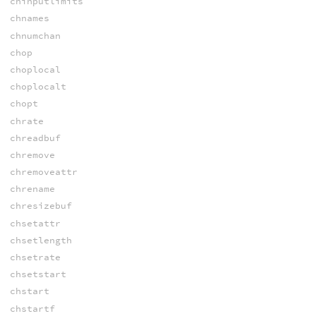
chinputlimits
chnames
chnumchan
chop
choplocal
choplocalt
chopt
chrate
chreadbuf
chremove
chremoveattr
chrename
chresizebuf
chsetattr
chsetlength
chsetrate
chsetstart
chstart
chstartf