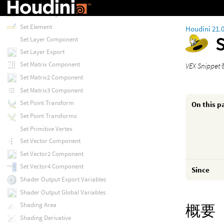
Set Channel Value
Set Dictionary Element
Set Element
Houdini 21.
Set Layer Component
Set Layer Export
Set Matrix Component
VEX Sn
Set Matrix2 Component
Set Matrix3 Component
Set Point Transform
On this p
Set Point Transforms
Set Primitive Vertex
Set Vector Component
Set Vector2 Component
Set Vector4 Component
Since
Shader Output Export Variables
Shader Output Global Variables
Shading Area
概要
Shading Derivative