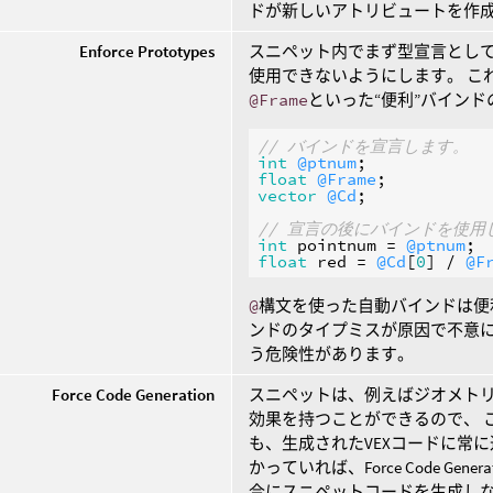
ドが新しいアトリビュートを作
Enforce Prototypes
スニペット内でまず型宣言とし
使用できないようにします。 こ
@Frame
といった“便利”バインド
// バインドを宣言します。
int
@ptnum
float
@Frame
vector
@Cd
;

// 宣言の後にバインドを使用
int
pointnum
 = 
@ptnum
float
red
 = 
@Cd
[
0
] / 
@F
@
構文を使った自動バインドは便
ンドのタイプミスが原因で不意
う危険性があります。
Force Code Generation
スニペットは、例えばジオメト
効果を持つことができるので、 
も、生成されたVEXコードに常
かっていれば、Force Code G
合にスニペットコードを生成し