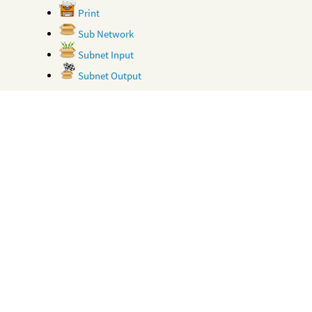
Print
Sub Network
Subnet Input
Subnet Output