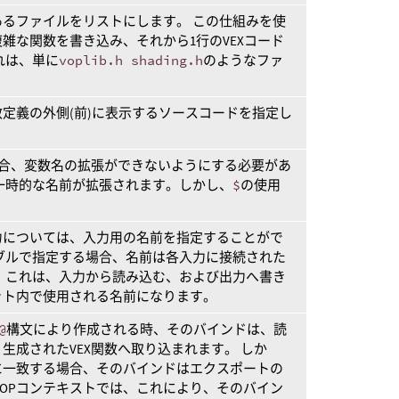
るファイルをリストにします。 この仕組みを使
雑な関数を書き込み、それから1行のVEXコード
れは、単に
voplib.h shading.h
のようなファ
定義の外側(前)に表示するソースコードを指定し
合、変数名の拡張ができないようにする必要があ
一時的な名前が拡張されます。しかし、
$
の使用
力については、入力用の名前を指定することがで
ブルで指定する場合、名前は各入力に接続された
 これは、入力から読み込む、および出力へ書き
ット内で使用される名前になります。
@
構文により作成される時、そのバインドは、読
生成されたVEX関数へ取り込まれます。 しか
に一致する場合、そのバインドはエクスポートの
 SOPコンテキストでは、これにより、そのバイン