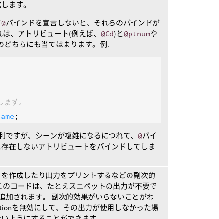
成します。
て
@
バインドを宣言しないと、それらのバインドが
れは、アトリビュート(例えば、
@Cd
)と
@ptnum
や
のどちらにも当てはまります。例:
します。
rame
利ですが、シーンが複雑になるにつれて、
@
バイ
に存在しないアトリビュートをバインドしてしま
リを作成したり出力をプリントするなどの副次的
このコードは、たとえスニペットの出力が不要で
に追加されます。 副次的効果がいらないことがわ
enerationを無効にして、その出力が使用しなかった場
ないようにすることができます。