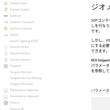
Subnet Input
ジオ
Subnet Output
Subtract
SOPコン
Subtract Constant
しを行なう
Surface Distance
です。
Switch
しかし、V
Switch Lighting BSDF
にする必要
Swizzle Vector
できます。
Swizzle Vector2
Swizzle Vector4
VEX Snippet
パラメータ
Tangent
を参照して
Tangent Normal
Tangent Normal Remap
Tangent Normals
パラメータ
Tetrahedron Adjacent
Tetrahedron Adjacent
Texture
Texture 3D