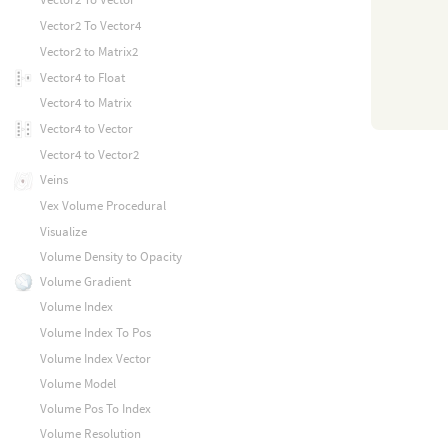
Vector2 To Vector4
Vector2 to Matrix2
Vector4 to Float
Vector4 to Matrix
Vector4 to Vector
Vector4 to Vector2
Veins
Vex Volume Procedural
Visualize
Volume Density to Opacity
Volume Gradient
Volume Index
Volume Index To Pos
Volume Index Vector
Volume Model
Volume Pos To Index
Volume Resolution