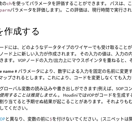
数の
ch
を使ってパラメータを評価することができます。 パスは、こ
parm
パラメータを評価します)。 この評価は、現行時間で実行さ
を作成する
ードには、どのようなデータタイプのワイヤーでも受け取ることがで
ノード上に新しい入力が作成されます。 その入力の値は、入力の
きます。 VOPノードの入力/出力上にマウスポインタを重ねると
le name #
パラメータにより、数字による入力を固定の名前に変更す
マップされるとします。これにより、コードを変更しなくても入力
グローバル変数の読み込みや書き出しができます(例えば、SOPコ
使用することは推奨しません
。 HoudiniではVOPがコードを
割り当てると予期せぬ結果が起こることがあります。 それよりも
してください。
VOP
と異なり、変数の前に
$
を付けないでください。(スニペットは