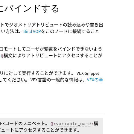
にバインドする
ペットでジオメトリアトリビュートの読み込みや書き出
よい方法は、
Bind VOP
をこのノードに接続すること
プロモートしてユーザが変数をバインドできないよう
る
@
構文によりアトリビュートにアクセスすることが
して実行することができます。 VEX Snippet
してください。 VEX言語の一般的な情報は、
VEXの章
VEXコードのスニペット。
@‹
variable_name
›
構
ビュートにアクセスすることができます。