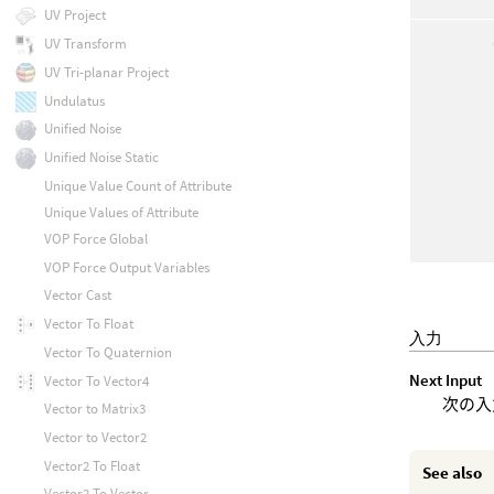
UV Project
UV Transform
UV Tri-planar Project
Undulatus
Unified Noise
Unified Noise Static
Unique Value Count of Attribute
Unique Values of Attribute
VOP Force Global
VOP Force Output Variables
Vector Cast
Vector To Float
入力
Vector To Quaternion
Next Input
Vector To Vector4
次の入
Vector to Matrix3
Vector to Vector2
Vector2 To Float
See also
Vector2 To Vector