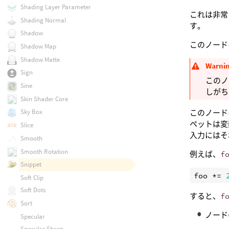
Shading Layer Parameter
これは非常
Shading Normal
す。
Shadow
このノード
Shadow Map
Shadow Matte
Warni
Sign
このノ
Sine
しがち
Skin Shader Core
Sky Box
このノード
ペットは変
Slice
入力にはそ
Smooth
Smooth Rotation
例えば、
f
Snippet
foo
 *= 
Soft Clip
Soft Dots
すると、
f
Sort
ノード
Specular
Specular Sheen