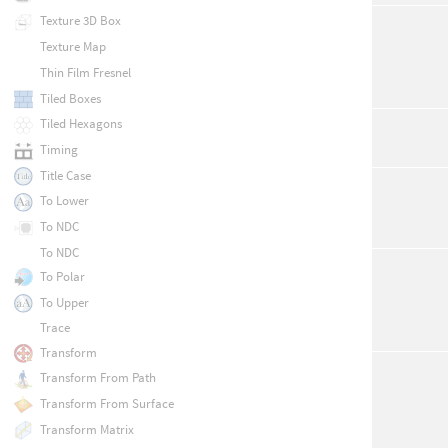
Texture 3D Box
Texture Map
Thin Film Fresnel
Tiled Boxes
Tiled Hexagons
Timing
Title Case
To Lower
To NDC
To NDC
To Polar
To Upper
Trace
Transform
Transform From Path
Transform From Surface
Transform Matrix