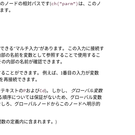
のノードの相対パスです(
ch("parm")
は、このノ
れます。
きる“マルチ入力”があります。 この入力に接続す
内部の名前を変数として参照することで使用するこ
、その内部の名前が確認できます。
ることができます。 例えば、1番目の入力が変数
を再接続できます。
ンテキストの
P
および
Cd
)。 しかし、
グローバル変数
生成する順序については保証がないため、グローバル変数
むしろ、グローバルノードからこのノードへ明示的
関数の定義内に含まれます。)