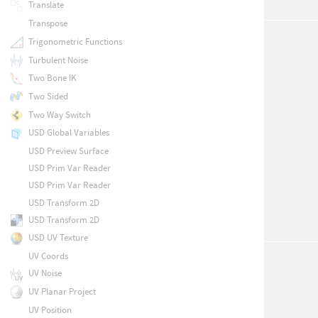
Translate
Transpose
Trigonometric Functions
Turbulent Noise
Two Bone IK
Two Sided
Two Way Switch
USD Global Variables
USD Preview Surface
USD Prim Var Reader
USD Prim Var Reader
USD Transform 2D
USD Transform 2D
USD UV Texture
UV Coords
UV Noise
UV Planar Project
UV Position