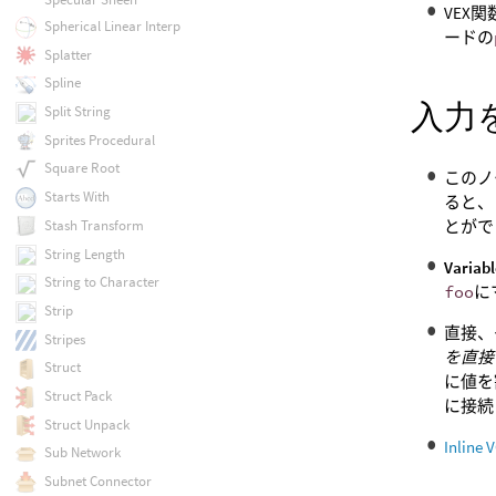
VEX関
Spherical Linear Interp
ードの
Splatter
Spline
入力
Split String
Sprites Procedural
Square Root
このノ
Starts With
ると、
とがで
Stash Transform
String Length
Variab
String to Character
foo
に
Strip
直接、
Stripes
を直接
Struct
に値を
Struct Pack
に接続
Struct Unpack
Inline 
Sub Network
Subnet Connector