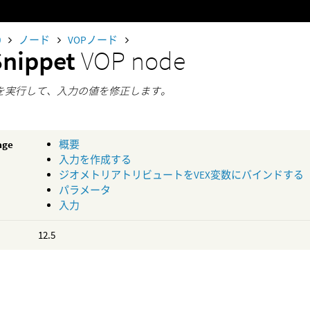
0
ノード
VOPノード
Snippet
VOP node
ippetを実行して、入力の値を修正します。
age
概要
入力を作成する
ジオメトリアトリビュートをVEX変数にバインドする
パラメータ
入力
12.5