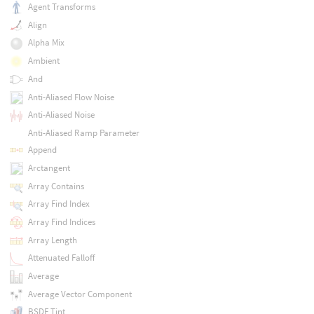
Agent Transforms
Align
Alpha Mix
Ambient
And
Anti-Aliased Flow Noise
Anti-Aliased Noise
Anti-Aliased Ramp Parameter
Append
Arctangent
Array Contains
Array Find Index
Array Find Indices
Array Length
Attenuated Falloff
Average
Average Vector Component
BSDF Tint