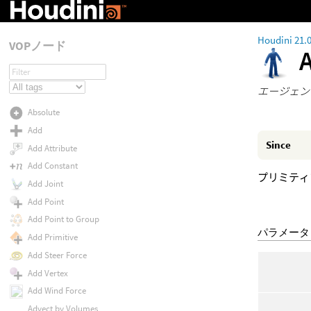
Houdini 21.
VOPノード
エージェン
Absolute
Add
Since
Add Attribute
Add Constant
プリミティ
Add Joint
Add Point
Add Point to Group
パラメータ
Add Primitive
Add Steer Force
Add Vertex
Add Wind Force
Advect by Volumes