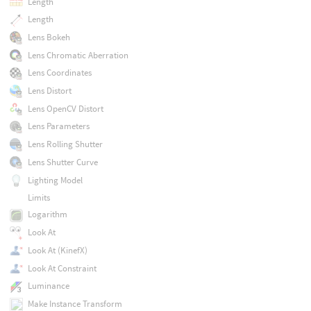
Length
Length
Lens Bokeh
Lens Chromatic Aberration
Lens Coordinates
Lens Distort
Lens OpenCV Distort
Lens Parameters
Lens Rolling Shutter
Lens Shutter Curve
Lighting Model
Limits
Logarithm
Look At
Look At (KinefX)
Look At Constraint
Luminance
Make Instance Transform