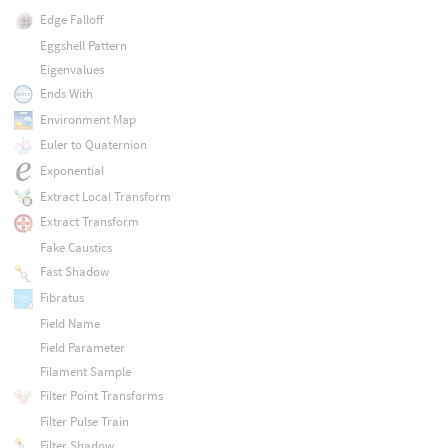
Edge Falloff
Eggshell Pattern
Eigenvalues
Ends With
Environment Map
Euler to Quaternion
Exponential
Extract Local Transform
Extract Transform
Fake Caustics
Fast Shadow
Fibratus
Field Name
Field Parameter
Filament Sample
Filter Point Transforms
Filter Pulse Train
Filter Shadow