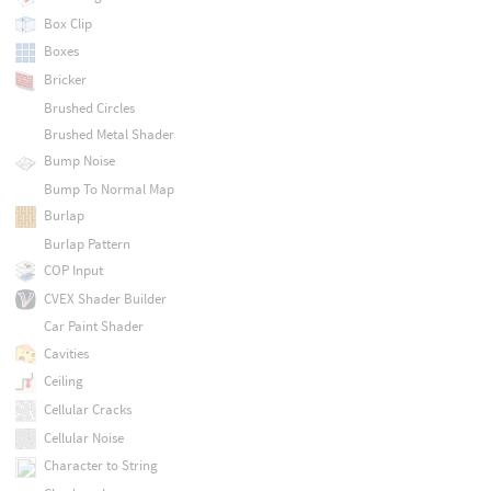
Box Clip
Boxes
Bricker
Brushed Circles
Brushed Metal Shader
Bump Noise
Bump To Normal Map
Burlap
Burlap Pattern
COP Input
CVEX Shader Builder
Car Paint Shader
Cavities
Ceiling
Cellular Cracks
Cellular Noise
Character to String