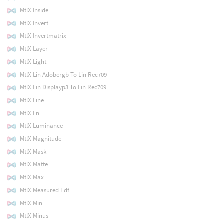
MtlX Inside
MtlX Invert
MtlX Invertmatrix
MtlX Layer
MtlX Light
MtlX Lin Adobergb To Lin Rec709
MtlX Lin Displayp3 To Lin Rec709
MtlX Line
MtlX Ln
MtlX Luminance
MtlX Magnitude
MtlX Mask
MtlX Matte
MtlX Max
MtlX Measured Edf
MtlX Min
MtlX Minus