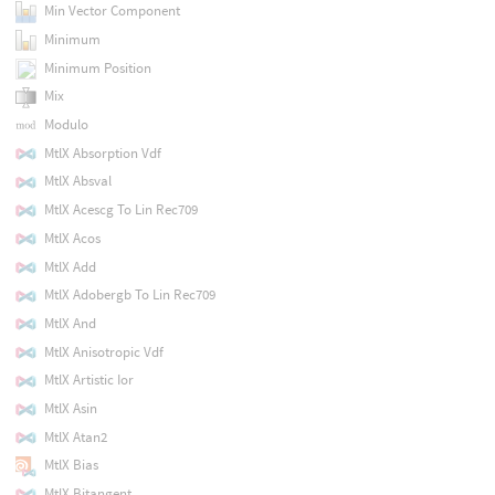
Min Vector Component
Minimum
Minimum Position
Mix
Modulo
MtlX Absorption Vdf
MtlX Absval
MtlX Acescg To Lin Rec709
MtlX Acos
MtlX Add
MtlX Adobergb To Lin Rec709
MtlX And
MtlX Anisotropic Vdf
MtlX Artistic Ior
MtlX Asin
MtlX Atan2
MtlX Bias
MtlX Bitangent