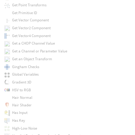
Get Point Transforms
Get Primitive ID
Get Vector Component
Get Vector2 Component
Get Vector4 Component
Get a CHOP Channel Value
Get a Channel or Parameter Value
Get an Object Transform
Gingham Checks
Global Variables
Gradient 3D
HSV to RGB
Hair Normal
Hair Shader
Has Input
Has Key
High-Low Noise