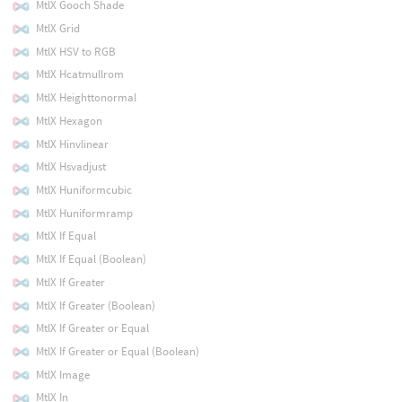
MtlX Gooch Shade
MtlX Grid
MtlX HSV to RGB
MtlX Hcatmullrom
MtlX Heighttonormal
MtlX Hexagon
MtlX Hinvlinear
MtlX Hsvadjust
MtlX Huniformcubic
MtlX Huniformramp
MtlX If Equal
MtlX If Equal (Boolean)
MtlX If Greater
MtlX If Greater (Boolean)
MtlX If Greater or Equal
MtlX If Greater or Equal (Boolean)
MtlX Image
MtlX In