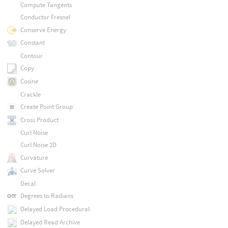
Compute Tangents
Conductor Fresnel
Conserve Energy
Constant
Contour
Copy
Cosine
Crackle
Create Point Group
Cross Product
Curl Noise
Curl Noise 2D
Curvature
Curve Solver
Decal
Degrees to Radians
Delayed Load Procedural
Delayed Read Archive