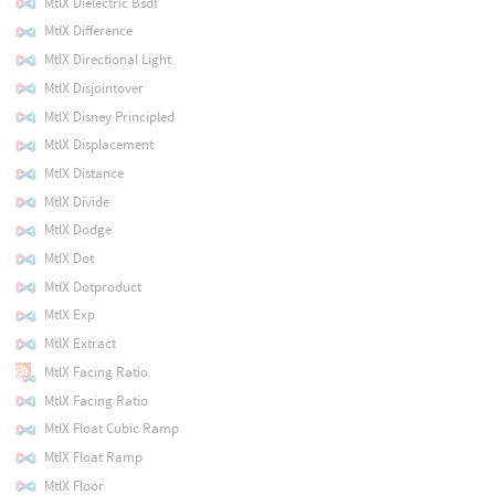
MtlX Dielectric Bsdf
MtlX Difference
MtlX Directional Light
MtlX Disjointover
MtlX Disney Principled
MtlX Displacement
MtlX Distance
MtlX Divide
MtlX Dodge
MtlX Dot
MtlX Dotproduct
MtlX Exp
MtlX Extract
MtlX Facing Ratio
MtlX Facing Ratio
MtlX Float Cubic Ramp
MtlX Float Ramp
MtlX Floor