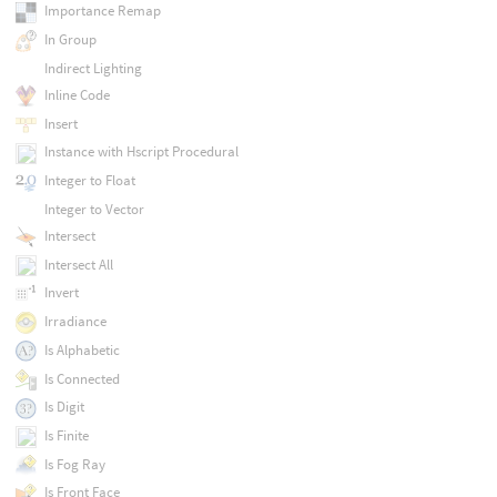
Importance Remap
In Group
Indirect Lighting
Inline Code
Insert
Instance with Hscript Procedural
Integer to Float
Integer to Vector
Intersect
Intersect All
Invert
Irradiance
Is Alphabetic
Is Connected
Is Digit
Is Finite
Is Fog Ray
Is Front Face