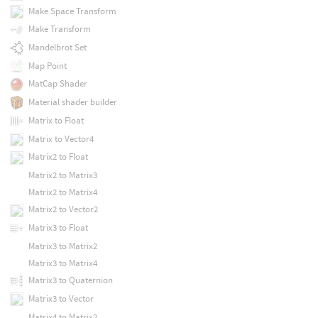
Make Space Transform
Make Transform
Mandelbrot Set
Map Point
MatCap Shader
Material shader builder
Matrix to Float
Matrix to Vector4
Matrix2 to Float
Matrix2 to Matrix3
Matrix2 to Matrix4
Matrix2 to Vector2
Matrix3 to Float
Matrix3 to Matrix2
Matrix3 to Matrix4
Matrix3 to Quaternion
Matrix3 to Vector
Matrix4 to Matrix2