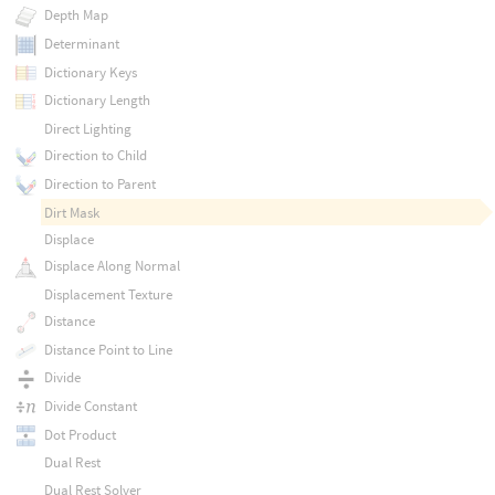
Depth Map
Determinant
Dictionary Keys
Dictionary Length
Direct Lighting
Direction to Child
Direction to Parent
Dirt Mask
Displace
Displace Along Normal
Displacement Texture
Distance
Distance Point to Line
Divide
Divide Constant
Dot Product
Dual Rest
Dual Rest Solver