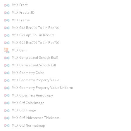
MtlX Fract
MtlX Fractal3D
MtlX Frame
MtlX G18 Rec709 To Lin Rec709
MtlX G22 Ap1 To Lin Rec709
MtlX G22 Rec709 To Lin Rec709
MtlX Gain
MtlX Generalized Schlick Bsdf
MtlX Generalized Schlick Edf
MtlX Geometry Color
MtlX Geometry Property Value
MtlX Geometry Property Value Uniform
MtlX Glossiness Anisotropy
MtlX Gltf Colorimage
MtlX Gltf Image
MtlX Gltf Iridescence Thickness
MtlX Gltf Normalmap