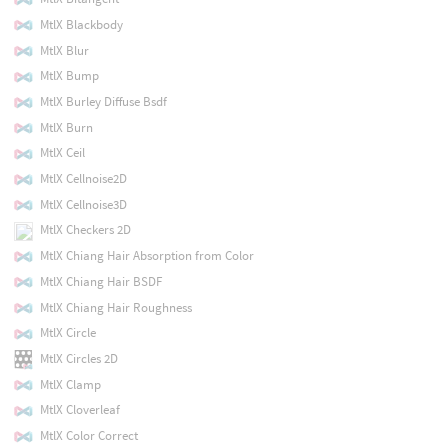
MtlX Blackbody
MtlX Blur
MtlX Bump
MtlX Burley Diffuse Bsdf
MtlX Burn
MtlX Ceil
MtlX Cellnoise2D
MtlX Cellnoise3D
MtlX Checkers 2D
MtlX Chiang Hair Absorption from Color
MtlX Chiang Hair BSDF
MtlX Chiang Hair Roughness
MtlX Circle
MtlX Circles 2D
MtlX Clamp
MtlX Cloverleaf
MtlX Color Correct