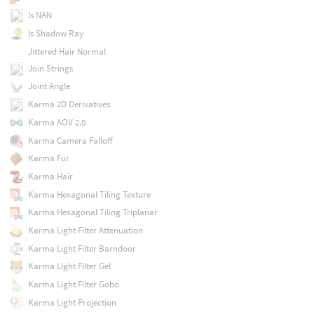
Is NAN
Is Shadow Ray
Jittered Hair Normal
Join Strings
Joint Angle
Karma 2D Derivatives
Karma AOV 2.0
Karma Camera Falloff
Karma Fur
Karma Hair
Karma Hexagonal Tiling Texture
Karma Hexagonal Tiling Triplanar
Karma Light Filter Attenuation
Karma Light Filter Barndoor
Karma Light Filter Gel
Karma Light Filter Gobo
Karma Light Projection