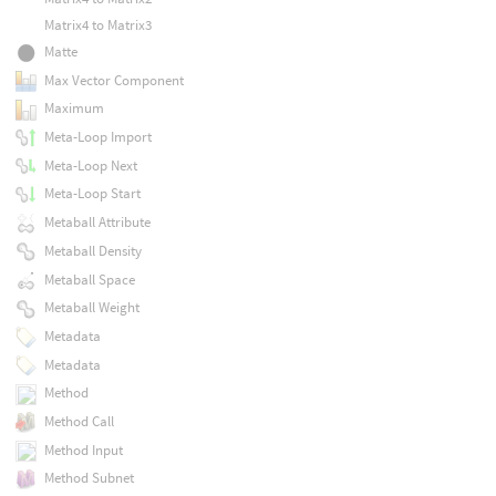
Matrix4 to Matrix3
Matte
Max Vector Component
Maximum
Meta-Loop Import
Meta-Loop Next
Meta-Loop Start
Metaball Attribute
Metaball Density
Metaball Space
Metaball Weight
Metadata
Metadata
Method
Method Call
Method Input
Method Subnet