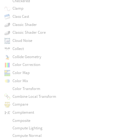
Checkered
Clamp
Class Cast
Classic Shader
Classic Shader Core
Cloud Noise
Collect
Collide Geometry
Color Correction
Color Map
Color Mix
Color Transform
Combine Local Transform
Compare
Complement
Composite
Compute Lighting
Compute Normal