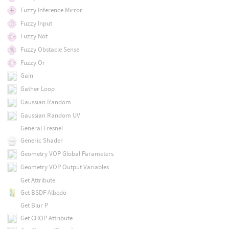
Fuzzy Inference Mirror
Fuzzy Input
Fuzzy Not
Fuzzy Obstacle Sense
Fuzzy Or
Gain
Gather Loop
Gaussian Random
Gaussian Random UV
General Fresnel
Generic Shader
Geometry VOP Global Parameters
Geometry VOP Output Variables
Get Attribute
Get BSDF Albedo
Get Blur P
Get CHOP Attribute