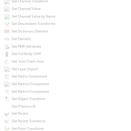
Get Channel Transform
Get Channel Value
Get Channel Value by Name
Get Descendant Transforms
Get Dictionary Element
Get Element
Get FBIK Attributes
Get Full Body COM
Get Joint Chain Axes
Get Layer Export
Get Matrix Component
Get Matrix2 Component
Get Matrix3 Component
Get Object Transform
Get PTexture ID
Get Parent
Get Parent Transform
Get Point Transform