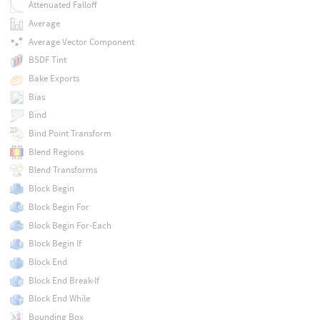
Attenuated Falloff
Average
Average Vector Component
BSDF Tint
Bake Exports
Bias
Bind
Bind Point Transform
Blend Regions
Blend Transforms
Block Begin
Block Begin For
Block Begin For-Each
Block Begin If
Block End
Block End Break-If
Block End While
Bounding Box