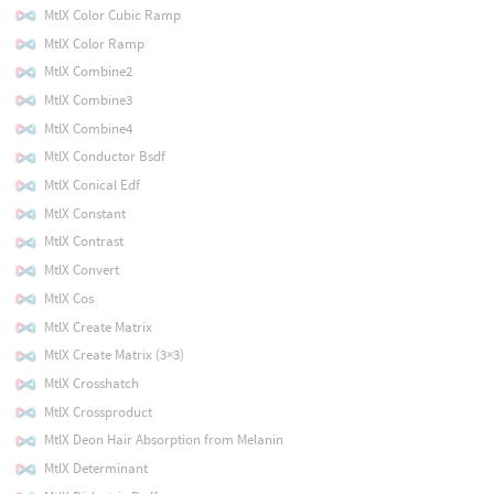
MtlX Color Cubic Ramp
MtlX Color Ramp
MtlX Combine2
MtlX Combine3
MtlX Combine4
MtlX Conductor Bsdf
MtlX Conical Edf
MtlX Constant
MtlX Contrast
MtlX Convert
MtlX Cos
MtlX Create Matrix
MtlX Create Matrix (3×3)
MtlX Crosshatch
MtlX Crossproduct
MtlX Deon Hair Absorption from Melanin
MtlX Determinant