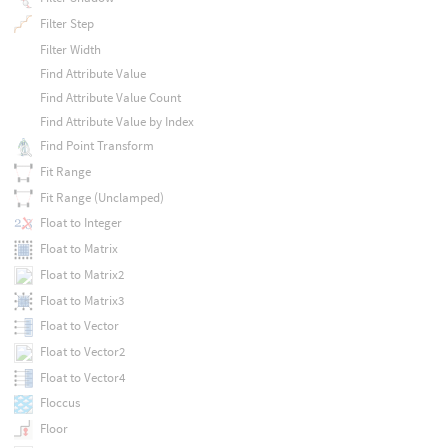
Filter Step
Filter Width
Find Attribute Value
Find Attribute Value Count
Find Attribute Value by Index
Find Point Transform
Fit Range
Fit Range (Unclamped)
Float to Integer
Float to Matrix
Float to Matrix2
Float to Matrix3
Float to Vector
Float to Vector2
Float to Vector4
Floccus
Floor