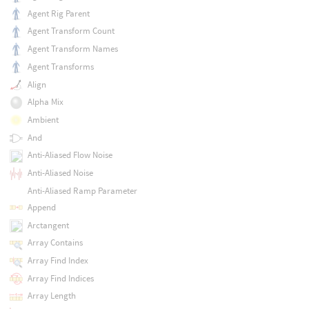
Agent Rig Parent
Agent Transform Count
Agent Transform Names
Agent Transforms
Align
Alpha Mix
Ambient
And
Anti-Aliased Flow Noise
Anti-Aliased Noise
Anti-Aliased Ramp Parameter
Append
Arctangent
Array Contains
Array Find Index
Array Find Indices
Array Length