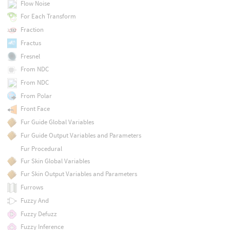
Flow Noise
For Each Transform
Fraction
Fractus
Fresnel
From NDC
From NDC
From Polar
Front Face
Fur Guide Global Variables
Fur Guide Output Variables and Parameters
Fur Procedural
Fur Skin Global Variables
Fur Skin Output Variables and Parameters
Furrows
Fuzzy And
Fuzzy Defuzz
Fuzzy Inference