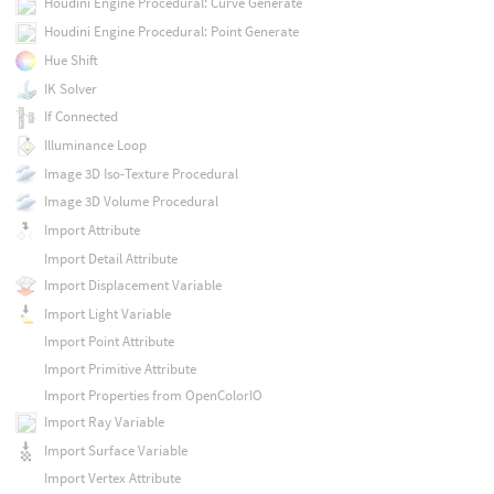
Houdini Engine Procedural: Curve Generate
Houdini Engine Procedural: Point Generate
Hue Shift
IK Solver
If Connected
Illuminance Loop
Image 3D Iso-Texture Procedural
Image 3D Volume Procedural
Import Attribute
Import Detail Attribute
Import Displacement Variable
Import Light Variable
Import Point Attribute
Import Primitive Attribute
Import Properties from OpenColorIO
Import Ray Variable
Import Surface Variable
Import Vertex Attribute