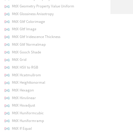
MtlX Geometry Property Value Uniform
MtlX Glossiness Anisotropy
MtlX Gltf Colorimage
MtlX Gltf Image
MtlX Gltf Iridescence Thickness
MtlX Gltf Normalmap
MtlX Gooch Shade
MtlX Grid
MtlX HSV to RGB
MtlX Hcatmullrom
MtlX Heighttonormal
MtlX Hexagon
MtlX Hinvlinear
MtlX Hsvadjust
MtlX Huniformcubic
MtlX Huniformramp
MtlX If Equal