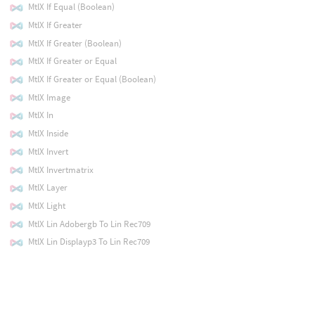
MtlX If Equal (Boolean)
MtlX If Greater
MtlX If Greater (Boolean)
MtlX If Greater or Equal
MtlX If Greater or Equal (Boolean)
MtlX Image
MtlX In
MtlX Inside
MtlX Invert
MtlX Invertmatrix
MtlX Layer
MtlX Light
MtlX Lin Adobergb To Lin Rec709
MtlX Lin Displayp3 To Lin Rec709
MtlX Line
MtlX Ln
MtlX Luminance
MtlX Magnitude