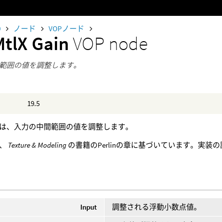
0
ノード
VOPノード
MtlX Gain
VOP node
範囲の値を調整します。
19.5
は、入力の中間範囲の値を調整します。
は、
Texture & Modeling
の書籍のPerlinの章に基づいています。実装
Input
調整される浮動小数点値。