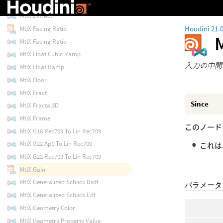
MtlX Exp
MtlX Extract
Houdini 21.
MtlX Facing Ratio
MtlX Facing Ratio
MtlX Float Cubic Ramp
入力の中間
MtlX Float Ramp
MtlX Floor
MtlX Fract
Since
MtlX Fractal3D
MtlX Frame
このノード
MtlX G18 Rec709 To Lin Rec709
MtlX G22 Ap1 To Lin Rec709
これ
MtlX G22 Rec709 To Lin Rec709
MtlX Gain
MtlX Generalized Schlick Bsdf
パラメータ
MtlX Generalized Schlick Edf
MtlX Geometry Color
MtlX Geometry Property Value