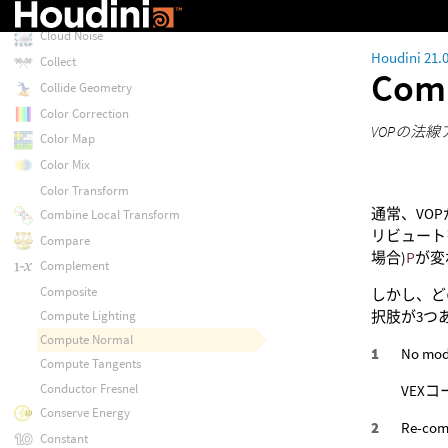
Classic Shader Core
Cloud Noise
Houdini 21.
Collect
Com
Collide Geometry
Color Correction
VOPの法
Color Map
Color Mix
Color Transform
通常、VO
Combine Local Transform
リビュート
Compare
場合)
P
が変
Complement
Composite
しかし、ど
択肢が3つ
Compute Lighting
Compute Normal
No modi
Compute Tangents
Conductor Fresnel
VEX
Conserve Energy
Re-com
Constant