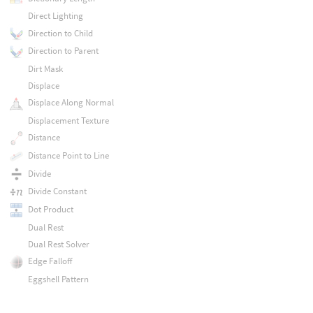
Direct Lighting
Direction to Child
Direction to Parent
Dirt Mask
Displace
Displace Along Normal
Displacement Texture
Distance
Distance Point to Line
Divide
Divide Constant
Dot Product
Dual Rest
Dual Rest Solver
Edge Falloff
Eggshell Pattern
Eigenvalues
Ends With