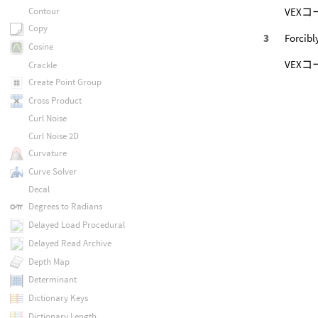
VEX
Contour
Copy
Forcibl
Cosine
VEX
Crackle
Create Point Group
Cross Product
Curl Noise
Curl Noise 2D
Curvature
Curve Solver
Decal
Degrees to Radians
Delayed Load Procedural
Delayed Read Archive
Depth Map
Determinant
Dictionary Keys
Dictionary Length