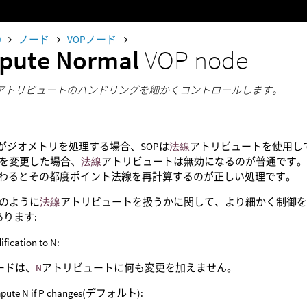
0
ノード
VOPノード
pute Normal
VOP node
線アトリビュートのハンドリングを細かくコントロールします。
Pがジオメトリを処理する場合、SOPは
法線
アトリビュートを使用し
を変更した場合、
法線
アトリビュートは無効になるのが普通です。 
わるとその都度ポイント法線を再計算するのが正しい処理です。
のように
法線
アトリビュートを扱うかに関して、より細かく制御を
あります:
fication to N:
コードは、
N
アトリビュートに何も変更を加えません。
pute N if P changes(デフォルト):