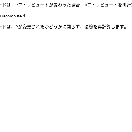
コードは、
P
アトリビュートが変わった場合、
N
アトリビュートを再計
y recompute N:
コードは、
P
が変更されたかどうかに関らず、法線を再計算します。