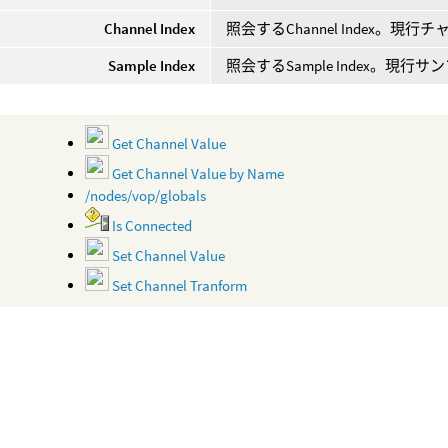
Channel Index
照会するChannel Index。
Sample Index
照会するSample Index。現
Get Channel Value
Get Channel Value by Name
/nodes/vop/globals
Is Connected
Set Channel Value
Set Channel Tranform