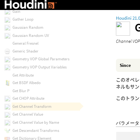
Fuzzy Or
Gain
Houdini 21.
Gather Loop
Gaussian Random
Gaussian Random UV
Chann
General Fresnel
Generic Shader
Geometry VOP Global Parameters
Since
Geometry VOP Output Variables
Get Attribute
このオペレ
Get BSDF Albedo
ネルもサン
Get Blur P
このトラン
Get CHOP Attribute
Get Channel Transform
Get Channel Value
Get Channel Value by Name
パラメータ
Get Descendant Transforms
Get Dictionary Element