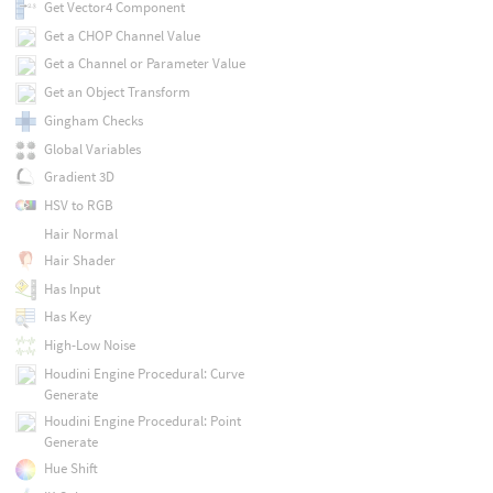
Get Vector4 Component
Get a CHOP Channel Value
Get a Channel or Parameter Value
Get an Object Transform
Gingham Checks
Global Variables
Gradient 3D
HSV to RGB
Hair Normal
Hair Shader
Has Input
Has Key
High-Low Noise
Houdini Engine Procedural: Curve
Generate
Houdini Engine Procedural: Point
Generate
Hue Shift