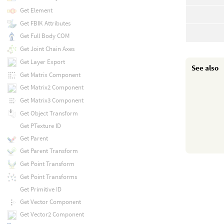
Get Element
Get FBIK Attributes
Get Full Body COM
Get Joint Chain Axes
Get Layer Export
See also
Get Matrix Component
Get Matrix2 Component
Get Matrix3 Component
Get Object Transform
Get PTexture ID
Get Parent
Get Parent Transform
Get Point Transform
Get Point Transforms
Get Primitive ID
Get Vector Component
Get Vector2 Component