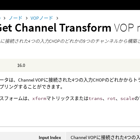
0
ノード
VOPノード
Get Channel Transform
VOP 
el VOPに接続された4つの入力CHOPのどれかの9つのチャンネルか
16.0
ータは、Channel VOPに接続された4つの入力CHOPのどれかか
プリングすることができます。
スフォームは、
xform
マトリックスまたは
trans
、
rot
、
scale
の
Input Index
Channel VOPに接続された4