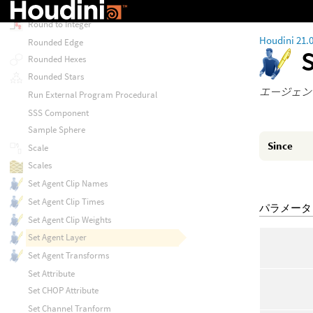
Rotate by Quaternion
Round to Integer
Houdini 21.
Rounded Edge
Rounded Hexes
Rounded Stars
エージェント
Run External Program Procedural
SSS Component
Sample Sphere
Since
Scale
Scales
Set Agent Clip Names
Set Agent Clip Times
パラメータ
Set Agent Clip Weights
Set Agent Layer
Set Agent Transforms
Set Attribute
Set CHOP Attribute
Set Channel Tranform