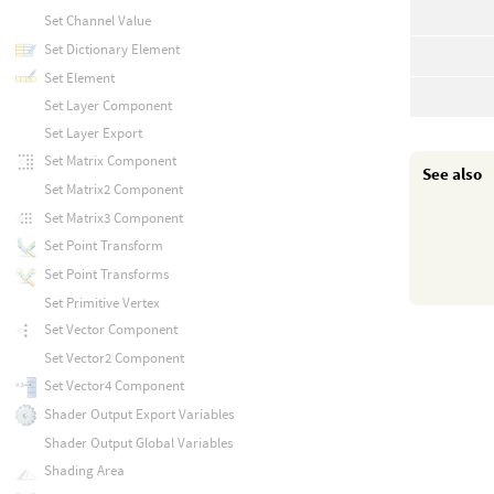
Set Channel Value
Set Dictionary Element
Set Element
Set Layer Component
Set Layer Export
Set Matrix Component
See also
Set Matrix2 Component
Set Matrix3 Component
Set Point Transform
Set Point Transforms
Set Primitive Vertex
Set Vector Component
Set Vector2 Component
Set Vector4 Component
Shader Output Export Variables
Shader Output Global Variables
Shading Area