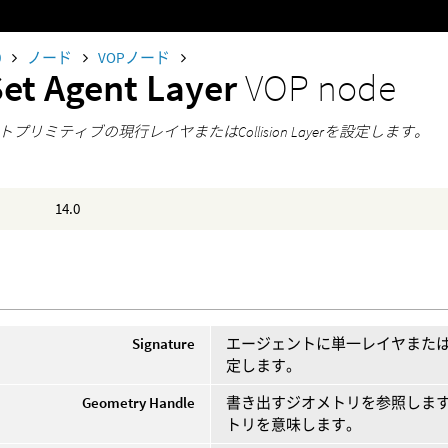
0
ノード
VOPノード
Set Agent Layer
VOP node
プリミティブの現行レイヤまたはCollision Layerを設定します。
14.0
Signature
エージェントに単一レイヤまた
定します。
Geometry Handle
書き出すジオメトリを参照しま
トリを意味します。