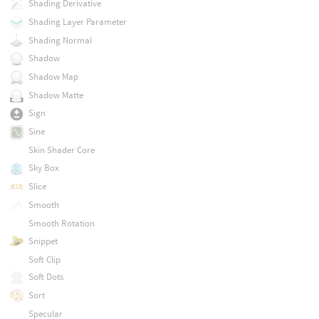
Shading Derivative
Shading Layer Parameter
Shading Normal
Shadow
Shadow Map
Shadow Matte
Sign
Sine
Skin Shader Core
Sky Box
Slice
Smooth
Smooth Rotation
Snippet
Soft Clip
Soft Dots
Sort
Specular