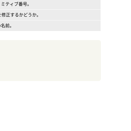
リミティブ番号。
yerを修正するかどうか。
の名前。