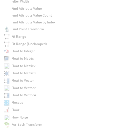
Filter Width
Find Attribute Value
Find Attribute Value Count
Find Attribute Value by Index
Find Point Transform
Fit Range
Fit Range (Unclamped)
Float to Integer
Float to Matrix
Float to Matrix2
Float to Matrix3
Float to Vector
Float to Vector2
Float to Vector4
Floccus
Floor
Flow Noise
For Each Transform