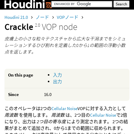
Houdini 21.0
ノード
VOPノード
Crackle
VOP node
2.0
皮膚上の小さな粒々テクスチャから広大な干潟までをシミュ
レーションするひび割れを定義した0から1の範囲の浮動小数
点を返します。
On this page
入力
出力
Since
16.0
このオペレータは2つの
Cellular Noise
VOPに対する入力として
周波数
を使用します。
周波数
は、2つ目の
Cellular Noise
で2倍
になり、出力は
2つ目の寄与度
により測定されます。 2つの結
果がまとめて追加され、0から1までの範囲に収められます。