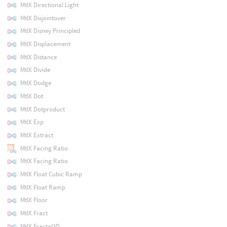
MtlX Directional Light
MtlX Disjointover
MtlX Disney Principled
MtlX Displacement
MtlX Distance
MtlX Divide
MtlX Dodge
MtlX Dot
MtlX Dotproduct
MtlX Exp
MtlX Extract
MtlX Facing Ratio
MtlX Facing Ratio
MtlX Float Cubic Ramp
MtlX Float Ramp
MtlX Floor
MtlX Fract
MtlX Fractal3D