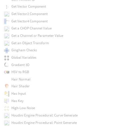
Get Vector Component
Get Vector2 Component
Get Vector4 Component
Get a CHOP Channel Value
Get a Channel or Parameter Value
Get an Object Transform
Gingham Checks
Global Variables
Gradient 3D
HSV to RGB
Hair Normal
Hair Shader
Has Input
Has Key
High-Low Noise
Houdini Engine Procedural: Curve Generate
Houdini Engine Procedural: Point Generate