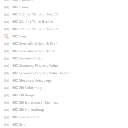
MtlX Frame
MtlX G18 Rec709 To Lin Rec709
MtlX G22 Ap1 To Lin Rec709
MtlX G22 Rec709 To Lin Rec709
MtlX Gain
MtlX Generalized Schlick Bsdf
MtlX Generalized Schlick Edf
MtlX Geometry Color
MtlX Geometry Property Value
MtlX Geometry Property Value Uniform
MtlX Glossiness Anisotropy
MtlX Gltf Colorimage
MtlX Gltf Image
MtlX Gltf Iridescence Thickness
MtlX Gltf Normalmap
MtlX Gooch Shade
MtlX Grid