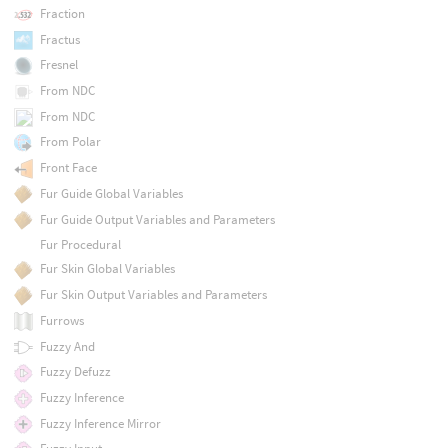
Fraction
Fractus
Fresnel
From NDC
From NDC
From Polar
Front Face
Fur Guide Global Variables
Fur Guide Output Variables and Parameters
Fur Procedural
Fur Skin Global Variables
Fur Skin Output Variables and Parameters
Furrows
Fuzzy And
Fuzzy Defuzz
Fuzzy Inference
Fuzzy Inference Mirror