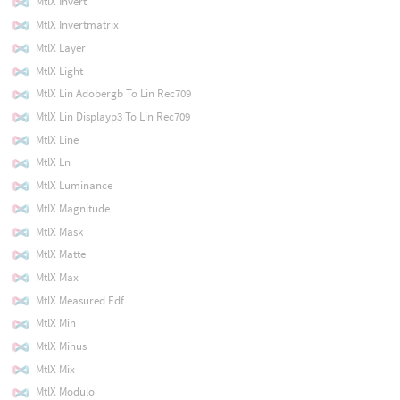
MtlX Invert
MtlX Invertmatrix
MtlX Layer
MtlX Light
MtlX Lin Adobergb To Lin Rec709
MtlX Lin Displayp3 To Lin Rec709
MtlX Line
MtlX Ln
MtlX Luminance
MtlX Magnitude
MtlX Mask
MtlX Matte
MtlX Max
MtlX Measured Edf
MtlX Min
MtlX Minus
MtlX Mix
MtlX Modulo