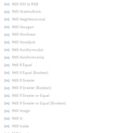
MtlX HSV to RGB
MtlX Hcatmullrom
MtlX Heighttonormal
MtlX Hexagon
MtlX Hinvlinear
MtlX Hsvadjust
MtlX Huniformcubic
MtlX Huniformramp
MtlX If Equal
MtlX If Equal (Boolean)
MtlX If Greater
MtlX If Greater (Boolean)
MtlX If Greater or Equal
MtlX If Greater or Equal (Boolean)
MtlX Image
MtlX In
MtlX Inside