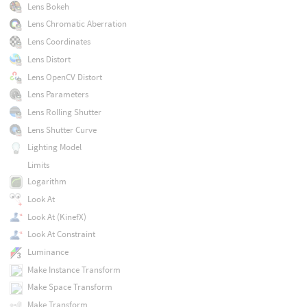
Lens Bokeh
Lens Chromatic Aberration
Lens Coordinates
Lens Distort
Lens OpenCV Distort
Lens Parameters
Lens Rolling Shutter
Lens Shutter Curve
Lighting Model
Limits
Logarithm
Look At
Look At (KinefX)
Look At Constraint
Luminance
Make Instance Transform
Make Space Transform
Make Transform