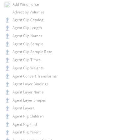
Add Wind Force
Advect by Volumes
Agent Clip Catalog
Agent Clip Length
Agent Clip Names
Agent Clip Sample
Agent Clip Sample Rate
Agent Clip Times
Agent Clip Weights
Agent Convert Transforms
Agent Layer Bindings
Agent Layer Name
Agent Layer Shapes
Agent Layers
Agent Rig Children
Agent Rig Find
Agent Rig Parent