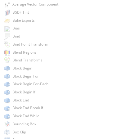
Average Vector Component
BSDF Tint
Bake Exports
Bias
Bind
Bind Point Transform
Blend Regions
Blend Transforms
Block Begin
Block Begin For
Block Begin For-Each
Block Begin If
Block End
Block End Break-If
Block End While
Bounding Box
Box Clip