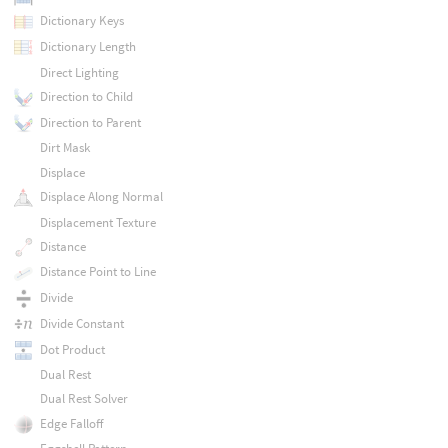
Dictionary Keys
Dictionary Length
Direct Lighting
Direction to Child
Direction to Parent
Dirt Mask
Displace
Displace Along Normal
Displacement Texture
Distance
Distance Point to Line
Divide
Divide Constant
Dot Product
Dual Rest
Dual Rest Solver
Edge Falloff