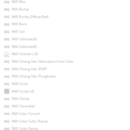
MtlX Blur
MtlX Bump
MtlX Burley Diffuse Bsdf
MtlX Burn
MtlX Ceil
MtlX Cellnoise2D
MtlX Cellnoise3D
MtlX Checkers 2D
MtlX Chiang Hair Absorption from Color
MtlX Chiang Hair BSDF
MtlX Chiang Hair Roughness
MtlX Circle
MtlX Circles 2D
MtlX Clamp
MtlX Cloverleaf
MtlX Color Correct
MtlX Color Cubic Ramp
MtlX Color Ramp