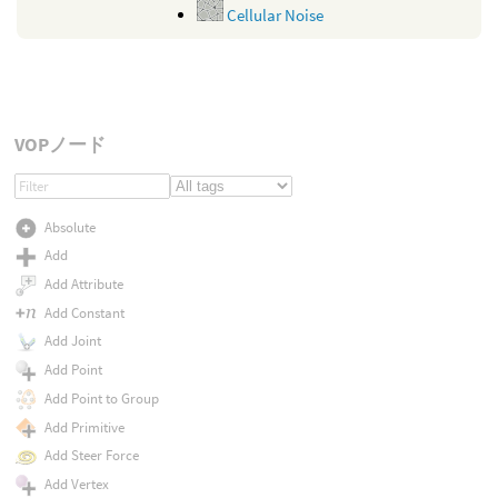
Cellular Noise
VOPノード
Absolute
Add
Add Attribute
Add Constant
Add Joint
Add Point
Add Point to Group
Add Primitive
Add Steer Force
Add Vertex