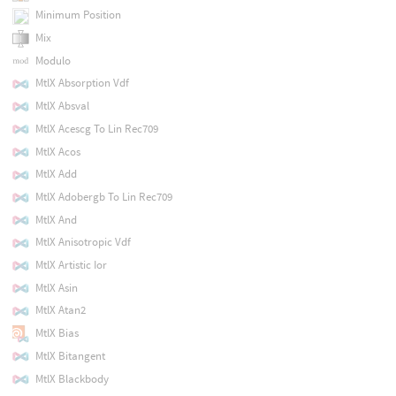
Minimum Position
Mix
Modulo
MtlX Absorption Vdf
MtlX Absval
MtlX Acescg To Lin Rec709
MtlX Acos
MtlX Add
MtlX Adobergb To Lin Rec709
MtlX And
MtlX Anisotropic Vdf
MtlX Artistic Ior
MtlX Asin
MtlX Atan2
MtlX Bias
MtlX Bitangent
MtlX Blackbody