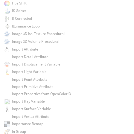
Hue Shift
IK Solver
If Connected
Illuminance Loop
Image 3D Iso-Texture Procedural
Image 3D Volume Procedural
Import Attribute
Import Detail Attribute
Import Displacement Variable
Import Light Variable
Import Point Attribute
Import Primitive Attribute
Import Properties from OpenColorIO
Import Ray Variable
Import Surface Variable
Import Vertex Attribute
Importance Remap
In Group