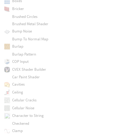
Boxes
Bricker
Brushed Circles
Brushed Metal Shader
Bump Noise
Bump To Normal Map
Burlap
Burlap Pattern
COP Input
CVEX Shader Builder
Car Paint Shader
Cavities
Ceiling
Cellular Cracks
Cellular Noise
Character to String
Checkered
Clamp