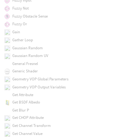
Fuzzy Input
Fuzzy Not
Fuzzy Obstacle Sense
Fuzzy Or
Gain
Gather Loop
Gaussian Random
Gaussian Random UV
General Fresnel
Generic Shader
Geometry VOP Global Parameters
Geometry VOP Output Variables
Get Attribute
Get BSDF Albedo
Get Blur P
Get CHOP Attribute
Get Channel Transform
Get Channel Value