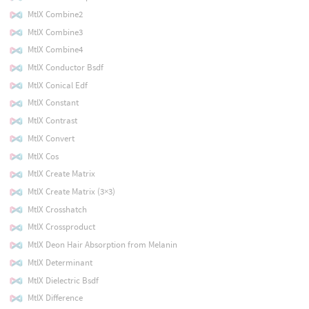
MtlX Combine2
MtlX Combine3
MtlX Combine4
MtlX Conductor Bsdf
MtlX Conical Edf
MtlX Constant
MtlX Contrast
MtlX Convert
MtlX Cos
MtlX Create Matrix
MtlX Create Matrix (3×3)
MtlX Crosshatch
MtlX Crossproduct
MtlX Deon Hair Absorption from Melanin
MtlX Determinant
MtlX Dielectric Bsdf
MtlX Difference