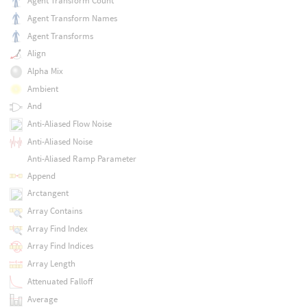
Agent Transform Count
Agent Transform Names
Agent Transforms
Align
Alpha Mix
Ambient
And
Anti-Aliased Flow Noise
Anti-Aliased Noise
Anti-Aliased Ramp Parameter
Append
Arctangent
Array Contains
Array Find Index
Array Find Indices
Array Length
Attenuated Falloff
Average