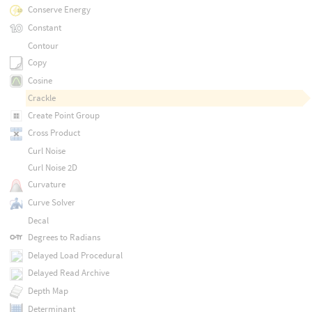
Conserve Energy
Constant
Contour
Copy
Cosine
Crackle
Create Point Group
Cross Product
Curl Noise
Curl Noise 2D
Curvature
Curve Solver
Decal
Degrees to Radians
Delayed Load Procedural
Delayed Read Archive
Depth Map
Determinant