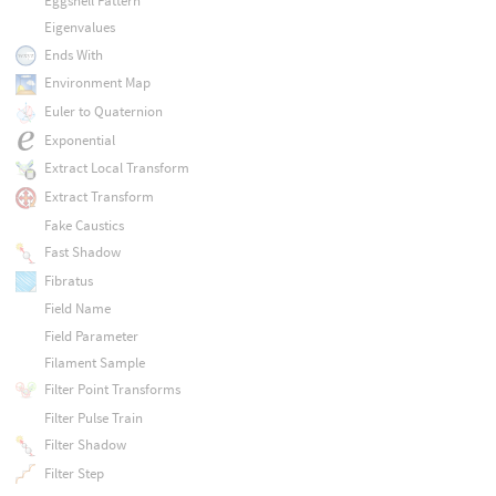
Eggshell Pattern
Eigenvalues
Ends With
Environment Map
Euler to Quaternion
Exponential
Extract Local Transform
Extract Transform
Fake Caustics
Fast Shadow
Fibratus
Field Name
Field Parameter
Filament Sample
Filter Point Transforms
Filter Pulse Train
Filter Shadow
Filter Step