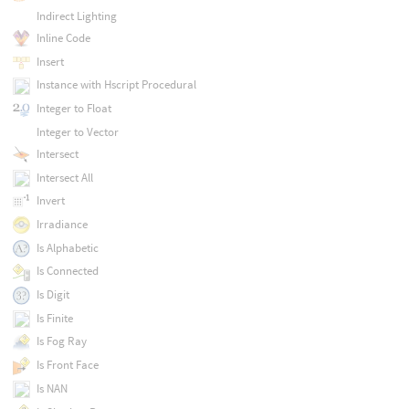
Indirect Lighting
Inline Code
Insert
Instance with Hscript Procedural
Integer to Float
Integer to Vector
Intersect
Intersect All
Invert
Irradiance
Is Alphabetic
Is Connected
Is Digit
Is Finite
Is Fog Ray
Is Front Face
Is NAN