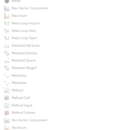
Matte
Max Vector Component
Maximum
Meta-Loop Import
Meta-Loop Next
Meta-Loop Start
Metaball Attribute
Metaball Density
Metaball Space
Metaball Weight
Metadata
Metadata
Method
Method Call
Method Input
Method Subnet
Min Vector Component
Minimum