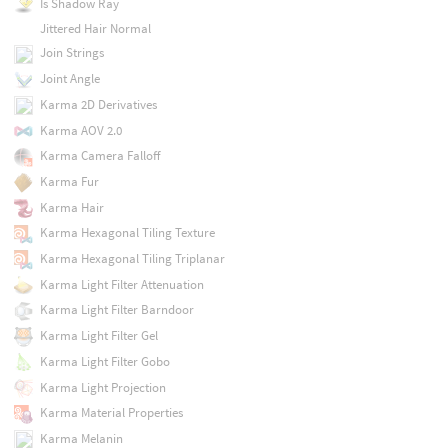
Is Shadow Ray
Jittered Hair Normal
Join Strings
Joint Angle
Karma 2D Derivatives
Karma AOV 2.0
Karma Camera Falloff
Karma Fur
Karma Hair
Karma Hexagonal Tiling Texture
Karma Hexagonal Tiling Triplanar
Karma Light Filter Attenuation
Karma Light Filter Barndoor
Karma Light Filter Gel
Karma Light Filter Gobo
Karma Light Projection
Karma Material Properties
Karma Melanin