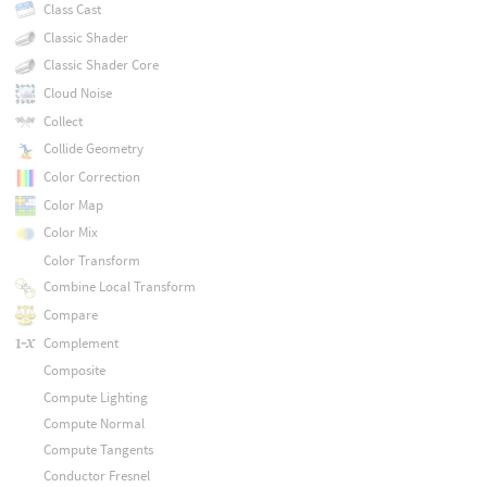
Class Cast
Classic Shader
Classic Shader Core
Cloud Noise
Collect
Collide Geometry
Color Correction
Color Map
Color Mix
Color Transform
Combine Local Transform
Compare
Complement
Composite
Compute Lighting
Compute Normal
Compute Tangents
Conductor Fresnel