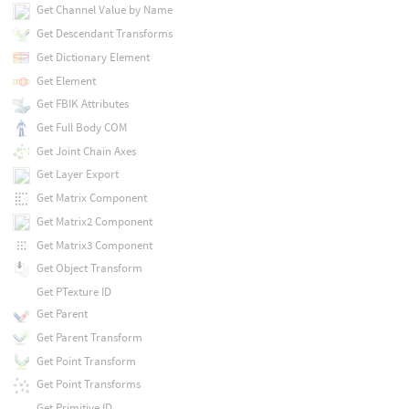
Get Channel Value by Name
Get Descendant Transforms
Get Dictionary Element
Get Element
Get FBIK Attributes
Get Full Body COM
Get Joint Chain Axes
Get Layer Export
Get Matrix Component
Get Matrix2 Component
Get Matrix3 Component
Get Object Transform
Get PTexture ID
Get Parent
Get Parent Transform
Get Point Transform
Get Point Transforms
Get Primitive ID