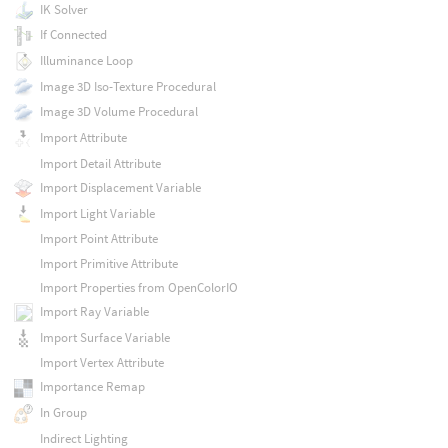
IK Solver
If Connected
Illuminance Loop
Image 3D Iso-Texture Procedural
Image 3D Volume Procedural
Import Attribute
Import Detail Attribute
Import Displacement Variable
Import Light Variable
Import Point Attribute
Import Primitive Attribute
Import Properties from OpenColorIO
Import Ray Variable
Import Surface Variable
Import Vertex Attribute
Importance Remap
In Group
Indirect Lighting