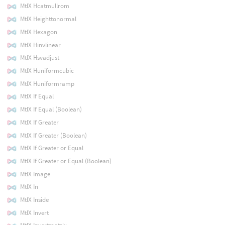
MtlX Hcatmullrom
MtlX Heighttonormal
MtlX Hexagon
MtlX Hinvlinear
MtlX Hsvadjust
MtlX Huniformcubic
MtlX Huniformramp
MtlX If Equal
MtlX If Equal (Boolean)
MtlX If Greater
MtlX If Greater (Boolean)
MtlX If Greater or Equal
MtlX If Greater or Equal (Boolean)
MtlX Image
MtlX In
MtlX Inside
MtlX Invert