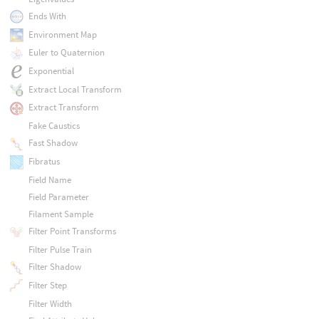
Ends With
Environment Map
Euler to Quaternion
Exponential
Extract Local Transform
Extract Transform
Fake Caustics
Fast Shadow
Fibratus
Field Name
Field Parameter
Filament Sample
Filter Point Transforms
Filter Pulse Train
Filter Shadow
Filter Step
Filter Width