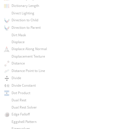
Dictionary Length
Direct Lighting
Direction to Child
Direction to Parent
Dirt Mask
Displace
Displace Along Normal
Displacement Texture
Distance
Distance Point to Line
Divide
Divide Constant
Dot Product
Dual Rest
Dual Rest Solver
Edge Falloff
Eggshell Pattern
Eigenvalues