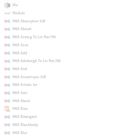
Mix
Modulo
MtlX Absorption Vdf
MtlX Absval
MtlX Acescg To Lin Rec709
MtlX Acos
MtlX Add
MtlX Adobergb To Lin Rec709
MtlX And
MtlX Anisotropic Vdf
MtlX Artistic Ior
MtlX Asin
MtlX Atan2
MtlX Bias
MtlX Bitangent
MtlX Blackbody
MtlX Blur