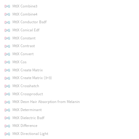
MtlX Combine3
MtlX Combine4
MtlX Conductor Bsdf
MtlX Conical Edf
MtlX Constant
MtlX Contrast
MtlX Convert
MtlX Cos
MtlX Create Matrix
MtlX Create Matrix (3×3)
MtlX Crosshatch
MtlX Crossproduct
MtlX Deon Hair Absorption from Melanin
MtlX Determinant
MtlX Dielectric Bsdf
MtlX Difference
MtlX Directional Light