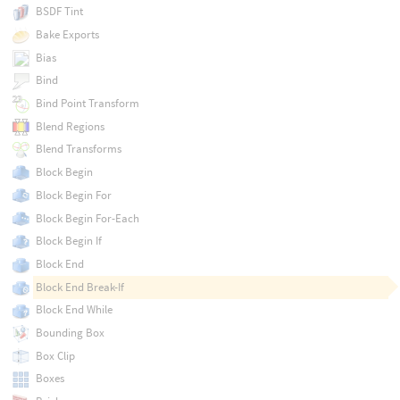
BSDF Tint
Bake Exports
Bias
Bind
Bind Point Transform
Blend Regions
Blend Transforms
Block Begin
Block Begin For
Block Begin For-Each
Block Begin If
Block End
Block End Break-If
Block End While
Bounding Box
Box Clip
Boxes