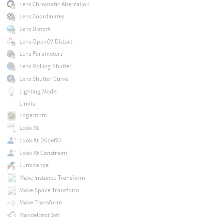
Lens Chromatic Aberration
Lens Coordinates
Lens Distort
Lens OpenCV Distort
Lens Parameters
Lens Rolling Shutter
Lens Shutter Curve
Lighting Model
Limits
Logarithm
Look At
Look At (KinefX)
Look At Constraint
Luminance
Make Instance Transform
Make Space Transform
Make Transform
Mandelbrot Set