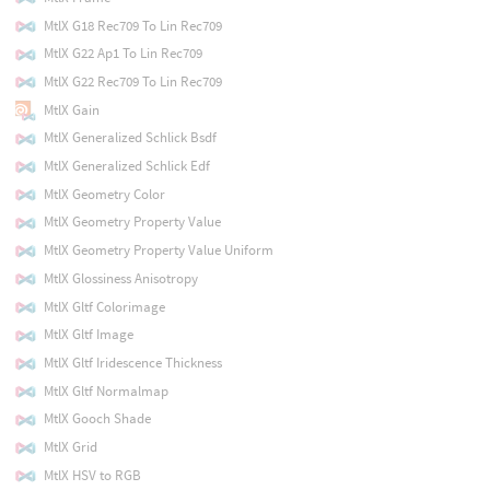
MtlX G18 Rec709 To Lin Rec709
MtlX G22 Ap1 To Lin Rec709
MtlX G22 Rec709 To Lin Rec709
MtlX Gain
MtlX Generalized Schlick Bsdf
MtlX Generalized Schlick Edf
MtlX Geometry Color
MtlX Geometry Property Value
MtlX Geometry Property Value Uniform
MtlX Glossiness Anisotropy
MtlX Gltf Colorimage
MtlX Gltf Image
MtlX Gltf Iridescence Thickness
MtlX Gltf Normalmap
MtlX Gooch Shade
MtlX Grid
MtlX HSV to RGB