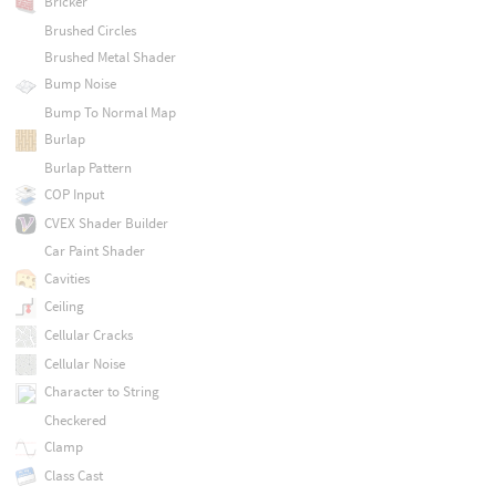
Bricker
Brushed Circles
Brushed Metal Shader
Bump Noise
Bump To Normal Map
Burlap
Burlap Pattern
COP Input
CVEX Shader Builder
Car Paint Shader
Cavities
Ceiling
Cellular Cracks
Cellular Noise
Character to String
Checkered
Clamp
Class Cast