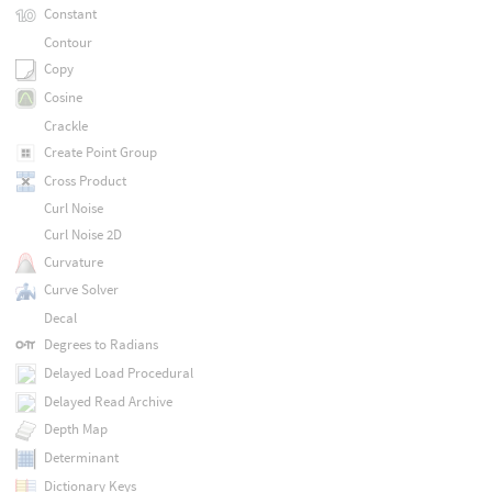
Constant
Contour
Copy
Cosine
Crackle
Create Point Group
Cross Product
Curl Noise
Curl Noise 2D
Curvature
Curve Solver
Decal
Degrees to Radians
Delayed Load Procedural
Delayed Read Archive
Depth Map
Determinant
Dictionary Keys