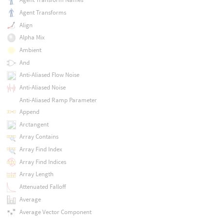
Agent Transforms
Align
Alpha Mix
Ambient
And
Anti-Aliased Flow Noise
Anti-Aliased Noise
Anti-Aliased Ramp Parameter
Append
Arctangent
Array Contains
Array Find Index
Array Find Indices
Array Length
Attenuated Falloff
Average
Average Vector Component