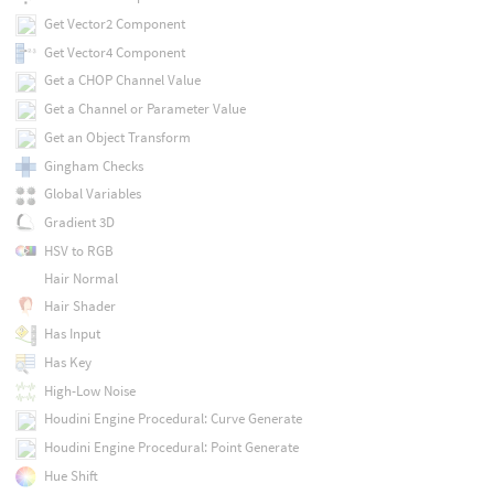
Get Vector2 Component
Get Vector4 Component
Get a CHOP Channel Value
Get a Channel or Parameter Value
Get an Object Transform
Gingham Checks
Global Variables
Gradient 3D
HSV to RGB
Hair Normal
Hair Shader
Has Input
Has Key
High-Low Noise
Houdini Engine Procedural: Curve Generate
Houdini Engine Procedural: Point Generate
Hue Shift