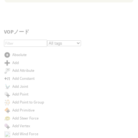
VOPノード
Absolute
Add
Add Attribute
Add Constant
Add Joint
Add Point
Add Point to Group
Add Primitive
Add Steer Force
Add Vertex
Add Wind Force