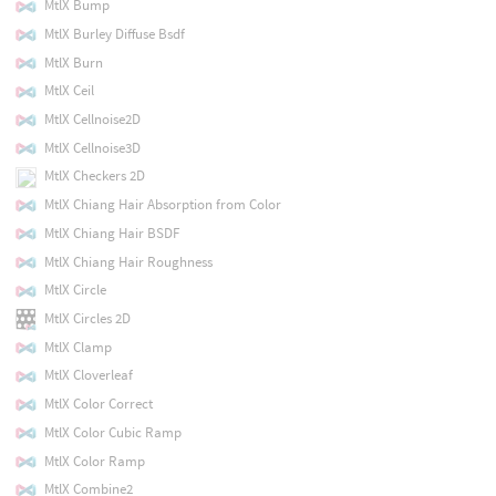
MtlX Bump
MtlX Burley Diffuse Bsdf
MtlX Burn
MtlX Ceil
MtlX Cellnoise2D
MtlX Cellnoise3D
MtlX Checkers 2D
MtlX Chiang Hair Absorption from Color
MtlX Chiang Hair BSDF
MtlX Chiang Hair Roughness
MtlX Circle
MtlX Circles 2D
MtlX Clamp
MtlX Cloverleaf
MtlX Color Correct
MtlX Color Cubic Ramp
MtlX Color Ramp
MtlX Combine2