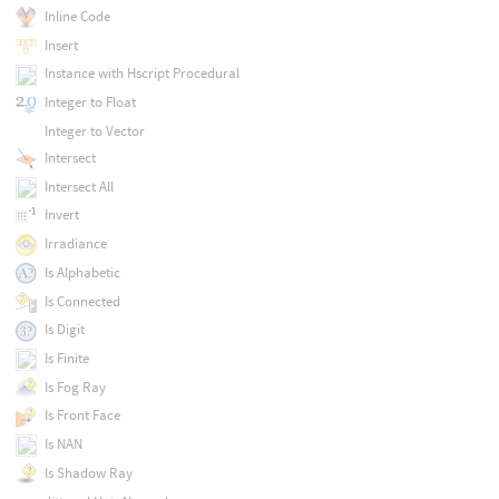
Inline Code
Insert
Instance with Hscript Procedural
Integer to Float
Integer to Vector
Intersect
Intersect All
Invert
Irradiance
Is Alphabetic
Is Connected
Is Digit
Is Finite
Is Fog Ray
Is Front Face
Is NAN
Is Shadow Ray