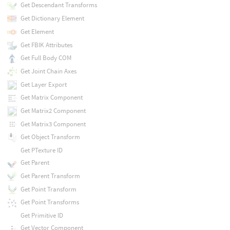
Get Descendant Transforms
Get Dictionary Element
Get Element
Get FBIK Attributes
Get Full Body COM
Get Joint Chain Axes
Get Layer Export
Get Matrix Component
Get Matrix2 Component
Get Matrix3 Component
Get Object Transform
Get PTexture ID
Get Parent
Get Parent Transform
Get Point Transform
Get Point Transforms
Get Primitive ID
Get Vector Component