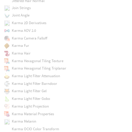
Jittered Hair Normal
Join Strings
Joint Angle
Karma 2D Derivatives
Karma AOV 2.0
Karma Camera Falloff
Karma Fur
Karma Hair
Karma Hexagonal Tiling Texture
Karma Hexagonal Tiling Triplanar
Karma Light Filter Attenuation
Karma Light Filter Barndoor
Karma Light Filter Gel
Karma Light Filter Gobo
Karma Light Projection
Karma Material Properties
Karma Melanin
Karma OCIO Color Transform