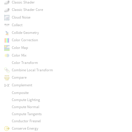
Classic Shader
Classic Shader Core
Cloud Noise
Collect
Collide Geometry
Color Correction
Color Map
Color Mix
Color Transform
Combine Local Transform
Compare
Complement
Composite
Compute Lighting
Compute Normal
Compute Tangents
Conductor Fresnel
Conserve Energy