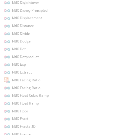
MtlX Disjointover
MtlX Disney Principled
MtlX Displacement
MtlX Distance
MtlX Divide
MtlX Dodge
MtlX Dot
MtlX Dotproduct
MtlX Exp
MtlX Extract
MtlX Facing Ratio
MtlX Facing Ratio
MtlX Float Cubic Ramp
MtlX Float Ramp
MtlX Floor
MtlX Fract
MtlX Fractal3D
MtlX Frame