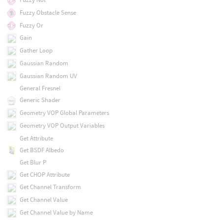
Fuzzy Obstacle Sense
Fuzzy Or
Gain
Gather Loop
Gaussian Random
Gaussian Random UV
General Fresnel
Generic Shader
Geometry VOP Global Parameters
Geometry VOP Output Variables
Get Attribute
Get BSDF Albedo
Get Blur P
Get CHOP Attribute
Get Channel Transform
Get Channel Value
Get Channel Value by Name