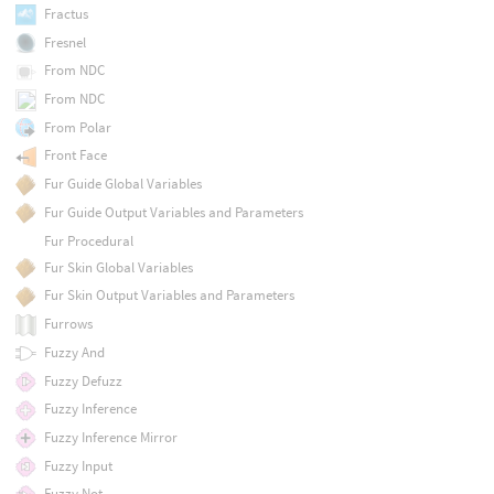
Fractus
Fresnel
From NDC
From NDC
From Polar
Front Face
Fur Guide Global Variables
Fur Guide Output Variables and Parameters
Fur Procedural
Fur Skin Global Variables
Fur Skin Output Variables and Parameters
Furrows
Fuzzy And
Fuzzy Defuzz
Fuzzy Inference
Fuzzy Inference Mirror
Fuzzy Input
Fuzzy Not