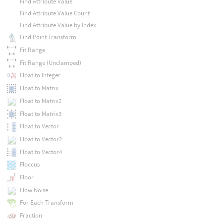
Find Attribute Value
Find Attribute Value Count
Find Attribute Value by Index
Find Point Transform
Fit Range
Fit Range (Unclamped)
Float to Integer
Float to Matrix
Float to Matrix2
Float to Matrix3
Float to Vector
Float to Vector2
Float to Vector4
Floccus
Floor
Flow Noise
For Each Transform
Fraction