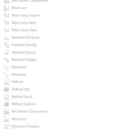
Max Vector Component
Maximum
Meta-Loop Import
Meta-Loop Next
Meta-Loop Start
Metaball Attribute
Metaball Density
Metaball Space
Metaball Weight
Metadata
Metadata
Method
Method Call
Method Input
Method Subnet
Min Vector Component
Minimum
Minimum Position