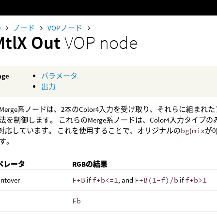
0
ノード
VOPノード
MtlX Out
VOP node
age
パラメータ
出力
alXのMerge系ノードは、2本のColor4入力を受け取り、それらに組ま
を制御します。 これらのMerge系ノードは、Color4入力タイプの
対応しています。 これを使用することで、オリジナルの
bg
(
mix
が
す。
オペレータ
RGBの結果
intover
F+B
if
f+b<=1
, and
F+B(1-f)/b
if
f+b>1
Fb