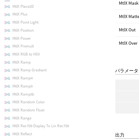
MtlX Mask
MtlX Place2D
MtlX Plus
MtlX Matt
MtlX Point Light
MtlX Out
MtlX Position
MtlX Power
MtlX Over
MtlX Premult
MtlX RGB to HSV
MtlX Ramp
MtlX Ramp Gradiant
パラメータ
MtlX Ramp4
MtlX Ramplr
MtlX Ramptb
MtlX Random Color
MtlX Random Float
MtlX Range
MtlX Rec709 Display To Lin Rec709
MtlX Reflect
出力