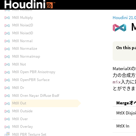
MtlX Mix
MtlX Modulo
Houdini 21.
MtlX Multiply
MtlX Noise2D
MtlX Noise3D
MtlX Normal
On this p
MtlX Normalize
MtlX Normalmap
MtlX Not
Materi
MtlX Open PBR Anisotropy
力の合成方法
MtlX OpenPBR Surface
mix
入力に
MtlX Or
とができま
MtlX Oren Nayar Diffuse Bsdf
Merge
MtlX Out
MtlX Outside
MtlX Disjo
MtlX Over
MtlX In
MtlX Overlay
MtlX PBR Texture Set