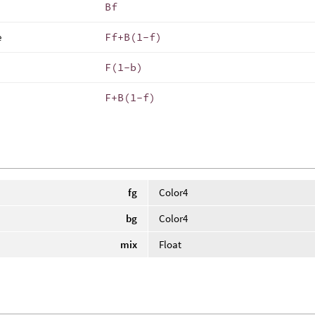
Bf
e
Ff+B(1-f)
F(1-b)
F+B(1-f)
fg
Color4
bg
Color4
mix
Float