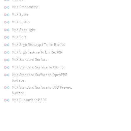
MtlX Smoothstep
MtlX Splitlr
MtlX Splittb
MtlX Spot Light
MtlX Sqrt
MtlX Srgb Displayp3 To Lin Rec709
MtlX Srgb Texture To Lin Rec709
MtlX Standard Surface
MtlX Standard Surface To Gltf Pbr
MtlX Standard Surface to OpenPBR
Surface
MtlX Standard Surface to USD Preview
Surface
MtlX Subsurface BSDF
MtlX Subtract
MtlX Surface
MtlX Surface Material
MtlX Surface Unlit