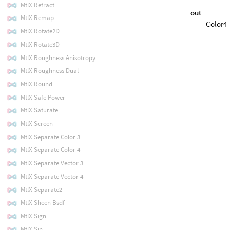
MtlX Refract
out
MtlX Remap
Color4
MtlX Rotate2D
MtlX Rotate3D
MtlX Roughness Anisotropy
MtlX Roughness Dual
MtlX Round
MtlX Safe Power
MtlX Saturate
MtlX Screen
MtlX Separate Color 3
MtlX Separate Color 4
MtlX Separate Vector 3
MtlX Separate Vector 4
MtlX Separate2
MtlX Sheen Bsdf
MtlX Sign
MtlX Sin