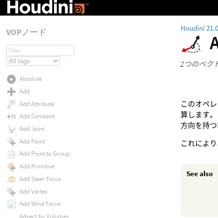
Houdini 21.
VOPノード
2つのベク
Absolute
Add
このオペレ
Add Attribute
算します。
Add Constant
方向を持つ
Add Joint
Add Point
これにより
Add Point to Group
Add Primitive
See also
Add Steer Force
Add Vertex
Add Wind Force
Advect by Volumes