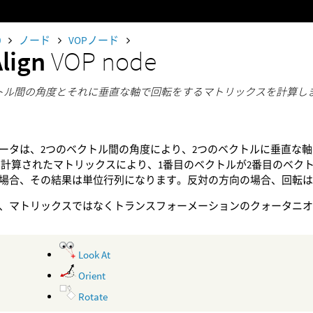
0
ノード
VOPノード
Align
VOP node
トル間の角度とそれに垂直な軸で回転をするマトリックスを計算し
ータは、2つのベクトル間の角度により、2つのベクトルに垂直な軸
 計算されたマトリックスにより、1番目のベクトルが2番目のベク
場合、その結果は単位行列になります。反対の方向の場合、回転
、マトリックスではなくトランスフォーメーションのクォータニ
Look At
Orient
Rotate