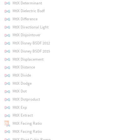
MtlX Determinant
MtlX Dielectric Bsdf
MtlX Difference
MtlX Directional Light
MtlX Disjointover
MtlX Disney BSDF 2012
MtlX Disney BSDF 2015
MtlX Displacement
MtlX Distance
MtlX Divide
MtlX Dodge
MtlX Dot
MtlX Dotproduct
MtlX Exp
MtlX Extract
MtlX Facing Ratio
MtlX Facing Ratio
MtlX Float Cubic Ramp