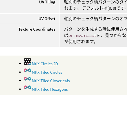
UV Tiling
軸別のチェック柄パターンのタ
れます。 デフォルトは(8, 8)です
UV Offset
軸別のチェック柄パターンのオフセ
Texture Coordinates
パターンを生成する時に使用され
ば
primvars:st
を、見つからな
が使用されます。
MtlX Circles 2D
MtlX Tiled Circles
MtlX Tiled Cloverleafs
MtlX Tiled Hexagons