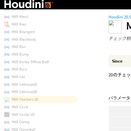
MtlX Artistic Ior
MtlX Asin
Houdini 20.
MtlX Atan2
MtlX Bias
MtlX Bitangent
チェック柄
MtlX Blackbody
MtlX Blur
MtlX Bump
Since
MtlX Burley Diffuse Bsdf
MtlX Burn
2Dのチェ
MtlX Ceil
MtlX Cellnoise2D
MtlX Cellnoise3D
パラメータ
MtlX Checkers 2D
MtlX Circle
MtlX Circles 2D
MtlX Clamp
MtlX Cloverleaf