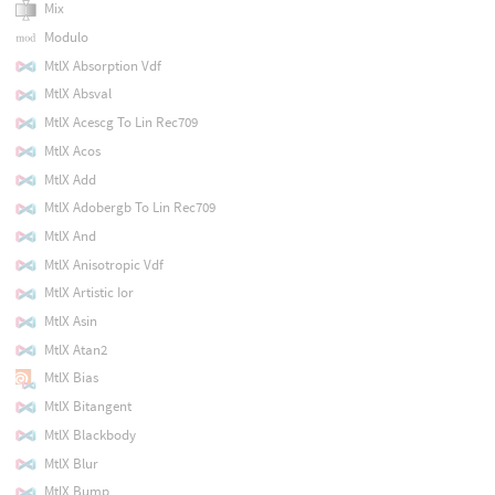
Mix
Modulo
MtlX Absorption Vdf
MtlX Absval
MtlX Acescg To Lin Rec709
MtlX Acos
MtlX Add
MtlX Adobergb To Lin Rec709
MtlX And
MtlX Anisotropic Vdf
MtlX Artistic Ior
MtlX Asin
MtlX Atan2
MtlX Bias
MtlX Bitangent
MtlX Blackbody
MtlX Blur
MtlX Bump