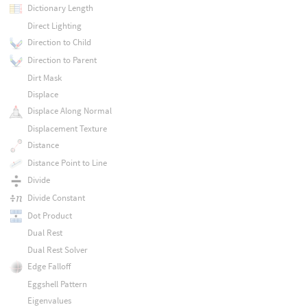
Dictionary Length
Direct Lighting
Direction to Child
Direction to Parent
Dirt Mask
Displace
Displace Along Normal
Displacement Texture
Distance
Distance Point to Line
Divide
Divide Constant
Dot Product
Dual Rest
Dual Rest Solver
Edge Falloff
Eggshell Pattern
Eigenvalues