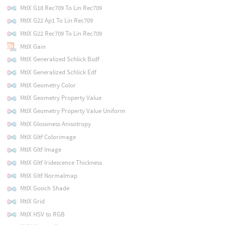
MtlX G18 Rec709 To Lin Rec709
MtlX G22 Ap1 To Lin Rec709
MtlX G22 Rec709 To Lin Rec709
MtlX Gain
MtlX Generalized Schlick Bsdf
MtlX Generalized Schlick Edf
MtlX Geometry Color
MtlX Geometry Property Value
MtlX Geometry Property Value Uniform
MtlX Glossiness Anisotropy
MtlX Gltf Colorimage
MtlX Gltf Image
MtlX Gltf Iridescence Thickness
MtlX Gltf Normalmap
MtlX Gooch Shade
MtlX Grid
MtlX HSV to RGB