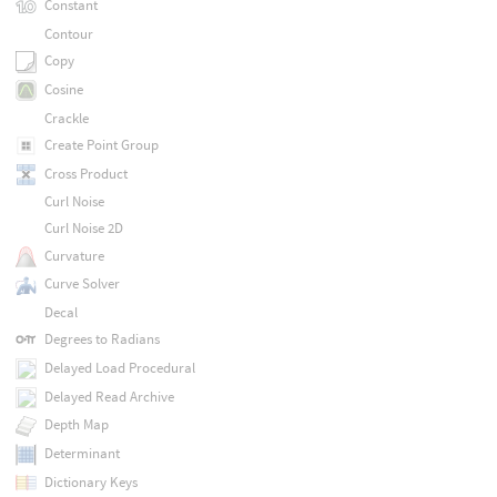
Constant
Contour
Copy
Cosine
Crackle
Create Point Group
Cross Product
Curl Noise
Curl Noise 2D
Curvature
Curve Solver
Decal
Degrees to Radians
Delayed Load Procedural
Delayed Read Archive
Depth Map
Determinant
Dictionary Keys