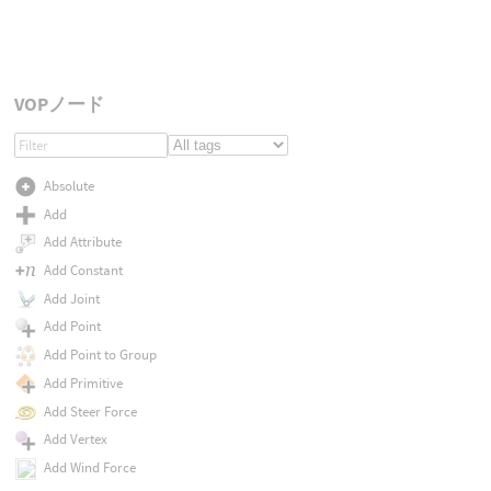
VOPノード
Absolute
Add
Add Attribute
Add Constant
Add Joint
Add Point
Add Point to Group
Add Primitive
Add Steer Force
Add Vertex
Add Wind Force