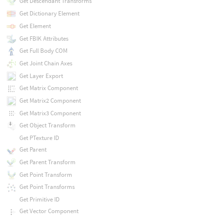
Get Descendant Transforms
Get Dictionary Element
Get Element
Get FBIK Attributes
Get Full Body COM
Get Joint Chain Axes
Get Layer Export
Get Matrix Component
Get Matrix2 Component
Get Matrix3 Component
Get Object Transform
Get PTexture ID
Get Parent
Get Parent Transform
Get Point Transform
Get Point Transforms
Get Primitive ID
Get Vector Component