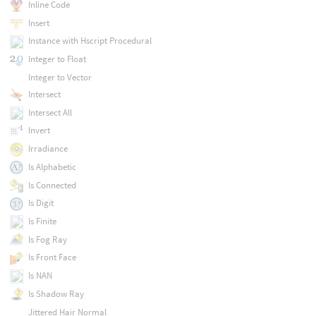
Inline Code
Insert
Instance with Hscript Procedural
Integer to Float
Integer to Vector
Intersect
Intersect All
Invert
Irradiance
Is Alphabetic
Is Connected
Is Digit
Is Finite
Is Fog Ray
Is Front Face
Is NAN
Is Shadow Ray
Jittered Hair Normal