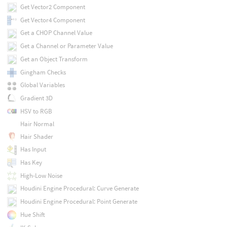
Get Vector2 Component
Get Vector4 Component
Get a CHOP Channel Value
Get a Channel or Parameter Value
Get an Object Transform
Gingham Checks
Global Variables
Gradient 3D
HSV to RGB
Hair Normal
Hair Shader
Has Input
Has Key
High-Low Noise
Houdini Engine Procedural: Curve Generate
Houdini Engine Procedural: Point Generate
Hue Shift