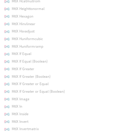
MtlX Hcatmullrom
MtlX Heighttonormal
MtlX Hexagon
MtlX Hinvlinear
MtlX Hsvadjust
MtlX Huniformcubic
MtlX Huniformramp
MtlX If Equal
MtlX If Equal (Boolean)
MtlX If Greater
MtlX If Greater (Boolean)
MtlX If Greater or Equal
MtlX If Greater or Equal (Boolean)
MtlX Image
MtlX In
MtlX Inside
MtlX Invert
MtlX Invertmatrix