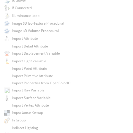
IK Solver
If Connected
Illuminance Loop
Image 3D Iso-Texture Procedural
Image 3D Volume Procedural
Import Attribute
Import Detail Attribute
Import Displacement Variable
Import Light Variable
Import Point Attribute
Import Primitive Attribute
Import Properties from OpenColorIO
Import Ray Variable
Import Surface Variable
Import Vertex Attribute
Importance Remap
In Group
Indirect Lighting