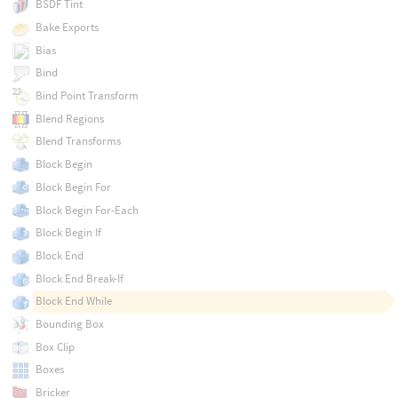
BSDF Tint
Bake Exports
Bias
Bind
Bind Point Transform
Blend Regions
Blend Transforms
Block Begin
Block Begin For
Block Begin For-Each
Block Begin If
Block End
Block End Break-If
Block End While
Bounding Box
Box Clip
Boxes
Bricker