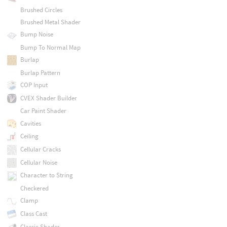
Brushed Circles
Brushed Metal Shader
Bump Noise
Bump To Normal Map
Burlap
Burlap Pattern
COP Input
CVEX Shader Builder
Car Paint Shader
Cavities
Ceiling
Cellular Cracks
Cellular Noise
Character to String
Checkered
Clamp
Class Cast
Classic Shader