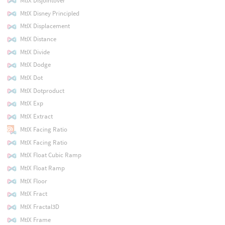
MtlX Disjointover
MtlX Disney Principled
MtlX Displacement
MtlX Distance
MtlX Divide
MtlX Dodge
MtlX Dot
MtlX Dotproduct
MtlX Exp
MtlX Extract
MtlX Facing Ratio
MtlX Facing Ratio
MtlX Float Cubic Ramp
MtlX Float Ramp
MtlX Floor
MtlX Fract
MtlX Fractal3D
MtlX Frame