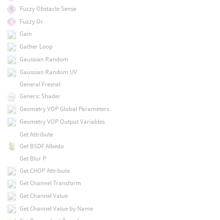
Fuzzy Obstacle Sense
Fuzzy Or
Gain
Gather Loop
Gaussian Random
Gaussian Random UV
General Fresnel
Generic Shader
Geometry VOP Global Parameters
Geometry VOP Output Variables
Get Attribute
Get BSDF Albedo
Get Blur P
Get CHOP Attribute
Get Channel Transform
Get Channel Value
Get Channel Value by Name