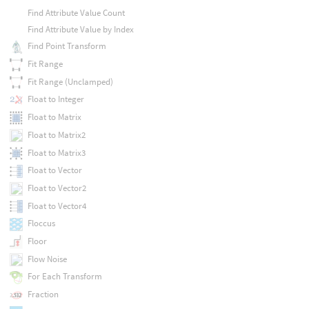
Find Attribute Value Count
Find Attribute Value by Index
Find Point Transform
Fit Range
Fit Range (Unclamped)
Float to Integer
Float to Matrix
Float to Matrix2
Float to Matrix3
Float to Vector
Float to Vector2
Float to Vector4
Floccus
Floor
Flow Noise
For Each Transform
Fraction