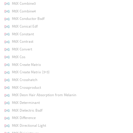
MtlX Combine3
MtlX Combine4
MtlX Conductor Bsdf
MtlX Conical Edf
MtlX Constant
MtlX Contrast
MtlX Convert
MtlX Cos
MtlX Create Matrix
MtlX Create Matrix (3×3)
MtlX Crosshatch
MtlX Crossproduct
MtlX Deon Hair Absorption from Melanin
MtlX Determinant
MtlX Dielectric Bsdf
MtlX Difference
MtlX Directional Light