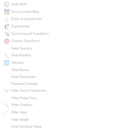
Ends With
Environment Map
Euler to Quaternion
Exponential
Extract Local Transform
Extract Transform
Fake Caustics
Fast Shadow
Fibratus
Field Name
Field Parameter
Filament Sample
Filter Point Transforms
Filter Pulse Train
Filter Shadow
Filter Step
Filter Width
Find Attribute Value