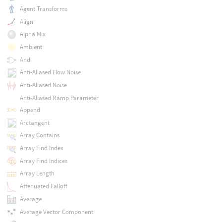
Agent Transforms
Align
Alpha Mix
Ambient
And
Anti-Aliased Flow Noise
Anti-Aliased Noise
Anti-Aliased Ramp Parameter
Append
Arctangent
Array Contains
Array Find Index
Array Find Indices
Array Length
Attenuated Falloff
Average
Average Vector Component