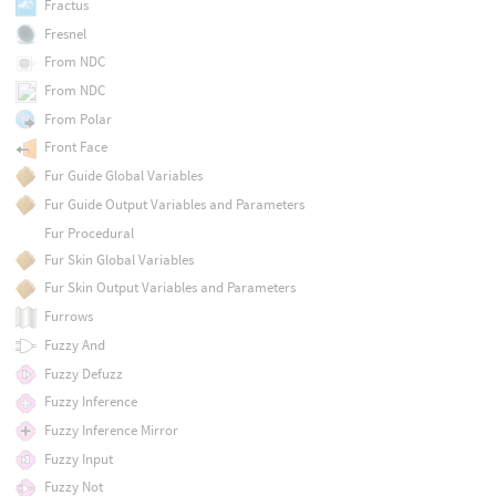
Fractus
Fresnel
From NDC
From NDC
From Polar
Front Face
Fur Guide Global Variables
Fur Guide Output Variables and Parameters
Fur Procedural
Fur Skin Global Variables
Fur Skin Output Variables and Parameters
Furrows
Fuzzy And
Fuzzy Defuzz
Fuzzy Inference
Fuzzy Inference Mirror
Fuzzy Input
Fuzzy Not