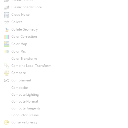
Classic Shader Core
Cloud Noise
Collect
Collide Geometry
Color Correction
Color Map
Color Mix
Color Transform
Combine Local Transform
Compare
Complement
Composite
Compute Lighting
Compute Normal
Compute Tangents
Conductor Fresnel
Conserve Energy