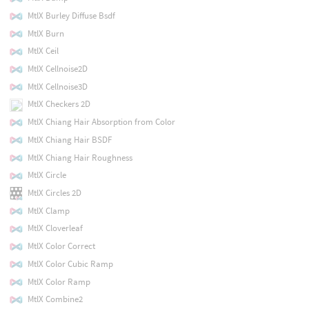
MtlX Burley Diffuse Bsdf
MtlX Burn
MtlX Ceil
MtlX Cellnoise2D
MtlX Cellnoise3D
MtlX Checkers 2D
MtlX Chiang Hair Absorption from Color
MtlX Chiang Hair BSDF
MtlX Chiang Hair Roughness
MtlX Circle
MtlX Circles 2D
MtlX Clamp
MtlX Cloverleaf
MtlX Color Correct
MtlX Color Cubic Ramp
MtlX Color Ramp
MtlX Combine2