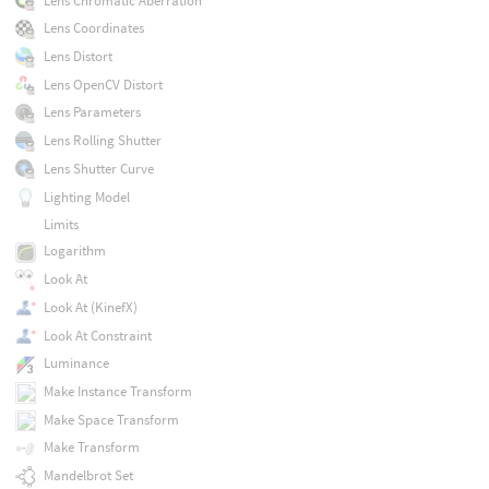
Lens Chromatic Aberration
Lens Coordinates
Lens Distort
Lens OpenCV Distort
Lens Parameters
Lens Rolling Shutter
Lens Shutter Curve
Lighting Model
Limits
Logarithm
Look At
Look At (KinefX)
Look At Constraint
Luminance
Make Instance Transform
Make Space Transform
Make Transform
Mandelbrot Set