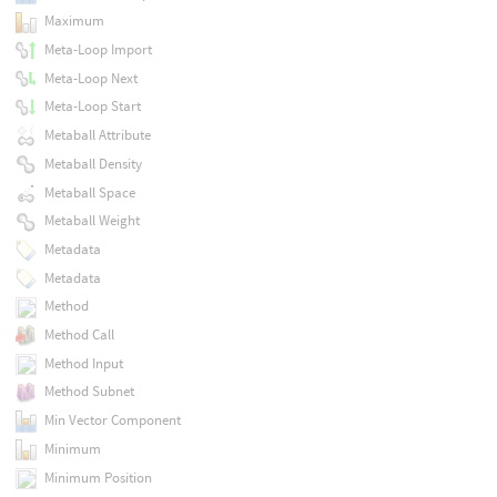
Maximum
Meta-Loop Import
Meta-Loop Next
Meta-Loop Start
Metaball Attribute
Metaball Density
Metaball Space
Metaball Weight
Metadata
Metadata
Method
Method Call
Method Input
Method Subnet
Min Vector Component
Minimum
Minimum Position