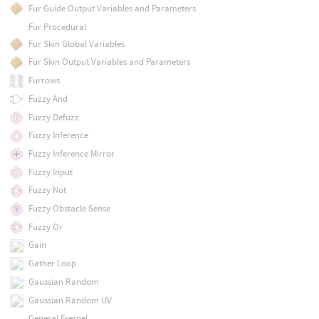
Fur Guide Output Variables and Parameters
Fur Procedural
Fur Skin Global Variables
Fur Skin Output Variables and Parameters
Furrows
Fuzzy And
Fuzzy Defuzz
Fuzzy Inference
Fuzzy Inference Mirror
Fuzzy Input
Fuzzy Not
Fuzzy Obstacle Sense
Fuzzy Or
Gain
Gather Loop
Gaussian Random
Gaussian Random UV
General Fresnel