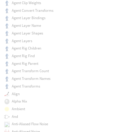
Agent Clip Weights
Agent Convert Transforms
Agent Layer Bindings
Agent Layer Name
Agent Layer Shapes
Agent Layers
Agent Rig Children
Agent Rig Find
Agent Rig Parent
Agent Transform Count
Agent Transform Names
Agent Transforms
Align
Alpha Mix
Ambient
And
Anti-Aliased Flow Noise
Anti-Aliased Noise