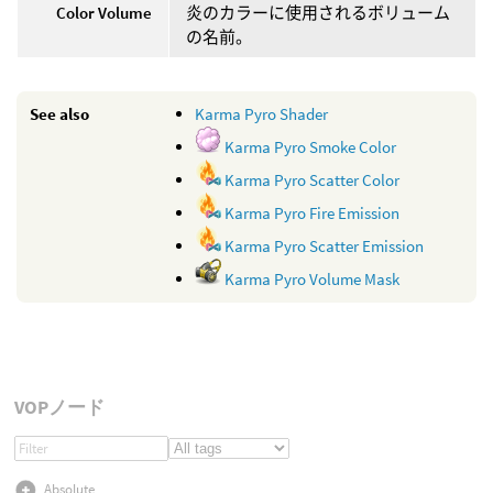
Color Volume
炎のカラーに使用されるボリューム
の名前。
See also
Karma Pyro Shader
Karma Pyro Smoke Color
Karma Pyro Scatter Color
Karma Pyro Fire Emission
Karma Pyro Scatter Emission
Karma Pyro Volume Mask
VOPノード
Absolute