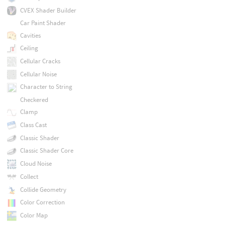
CVEX Shader Builder
Car Paint Shader
Cavities
Ceiling
Cellular Cracks
Cellular Noise
Character to String
Checkered
Clamp
Class Cast
Classic Shader
Classic Shader Core
Cloud Noise
Collect
Collide Geometry
Color Correction
Color Map