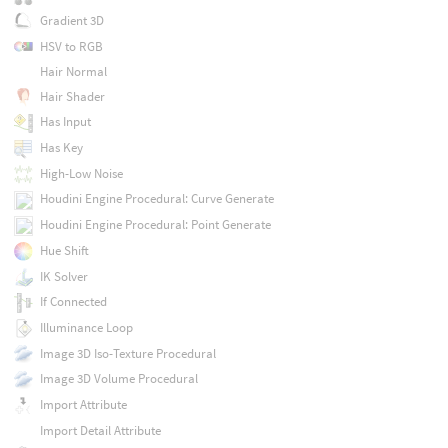
Gradient 3D
HSV to RGB
Hair Normal
Hair Shader
Has Input
Has Key
High-Low Noise
Houdini Engine Procedural: Curve Generate
Houdini Engine Procedural: Point Generate
Hue Shift
IK Solver
If Connected
Illuminance Loop
Image 3D Iso-Texture Procedural
Image 3D Volume Procedural
Import Attribute
Import Detail Attribute