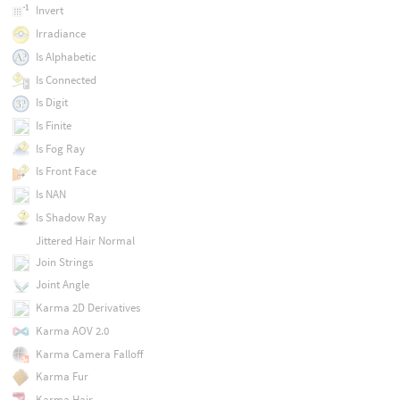
Invert
Irradiance
Is Alphabetic
Is Connected
Is Digit
Is Finite
Is Fog Ray
Is Front Face
Is NAN
Is Shadow Ray
Jittered Hair Normal
Join Strings
Joint Angle
Karma 2D Derivatives
Karma AOV 2.0
Karma Camera Falloff
Karma Fur
Karma Hair