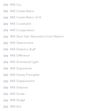
MtlX Cos
MtlX Create Matrix
MtlX Create Matrix (3×3)
MtlX Crosshatch
MtlX Crossproduct
MtlX Deon Hair Absorption from Melanin
MtlX Determinant
MtlX Dielectric Bsdf
MtlX Difference
MtlX Directional Light
MtlX Disjointover
MtlX Disney Principled
MtlX Displacement
MtlX Distance
MtlX Divide
MtlX Dodge
MtlX Dot