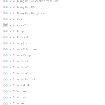
MtlX Chiang Hair Absorption from Color
MtlX Chiang Hair BSDF
MtlX Chiang Hair Roughness
MtlX Circle
MtlX Circles 2D
MtlX Clamp
MtlX Cloverleaf
MtlX Color Correct
MtlX Color Cubic Ramp
MtlX Color Ramp
MtlX Combine2
MtlX Combine3
MtlX Combine4
MtlX Conductor Bsdf
MtlX Conical Edf
MtlX Constant
MtlX Contrast
MtlX Convert