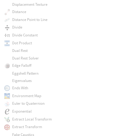
Displacement Texture
Distance
Distance Point to Line
Divide
Divide Constant
Dot Product
Dual Rest
Dual Rest Solver
Edge Falloff
Eggshell Pattern
Eigenvalues
Ends With
Environment Map
Euler to Quaternion
Exponential
Extract Local Transform
Extract Transform
Fake Caustics