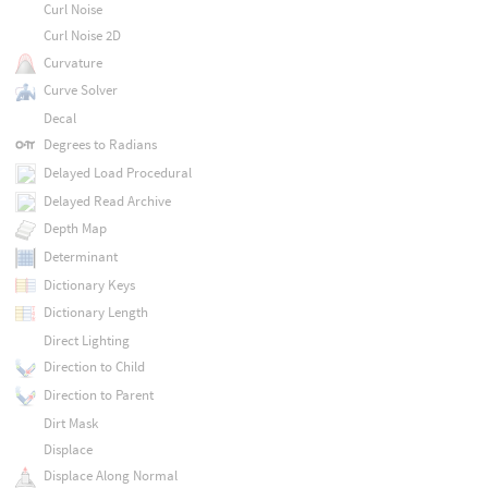
Curl Noise
Curl Noise 2D
Curvature
Curve Solver
Decal
Degrees to Radians
Delayed Load Procedural
Delayed Read Archive
Depth Map
Determinant
Dictionary Keys
Dictionary Length
Direct Lighting
Direction to Child
Direction to Parent
Dirt Mask
Displace
Displace Along Normal