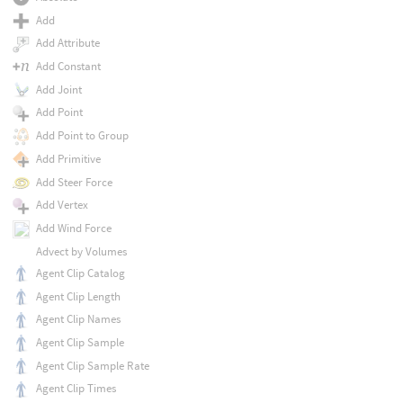
Add
Add Attribute
Add Constant
Add Joint
Add Point
Add Point to Group
Add Primitive
Add Steer Force
Add Vertex
Add Wind Force
Advect by Volumes
Agent Clip Catalog
Agent Clip Length
Agent Clip Names
Agent Clip Sample
Agent Clip Sample Rate
Agent Clip Times