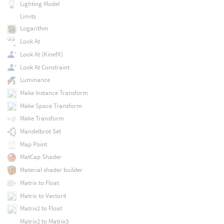
Lighting Model
Limits
Logarithm
Look At
Look At (KinefX)
Look At Constraint
Luminance
Make Instance Transform
Make Space Transform
Make Transform
Mandelbrot Set
Map Point
MatCap Shader
Material shader builder
Matrix to Float
Matrix to Vector4
Matrix2 to Float
Matrix2 to Matrix3