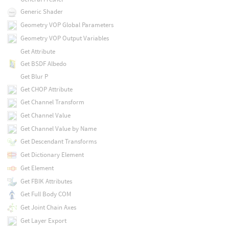
Generic Shader
Geometry VOP Global Parameters
Geometry VOP Output Variables
Get Attribute
Get BSDF Albedo
Get Blur P
Get CHOP Attribute
Get Channel Transform
Get Channel Value
Get Channel Value by Name
Get Descendant Transforms
Get Dictionary Element
Get Element
Get FBIK Attributes
Get Full Body COM
Get Joint Chain Axes
Get Layer Export