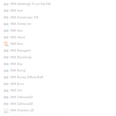
MtlX Adobergb To Lin Rec709
MtlX And
MtlX Anisotropic Vdf
MtlX Artistic Ior
MtlX Asin
MtlX Atan2
MtlX Bias
MtlX Bitangent
MtlX Blackbody
MtlX Blur
MtlX Bump
MtlX Burley Diffuse Bsdf
MtlX Burn
MtlX Ceil
MtlX Cellnoise2D
MtlX Cellnoise3D
MtlX Checkers 2D