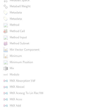
Metaball Space
Metaball Weight
Metadata
Metadata
Method
Method Call
Method Input
Method Subnet
Min Vector Component
Minimum
Minimum Position
Mix
Modulo
MtlX Absorption Vdf
MtlX Absval
MtlX Acescg To Lin Rec709
MtlX Acos
MtlX Add