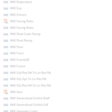
MtlX Dotproduct
MtlX Exp
MtlX Extract
MtlX Facing Ratio
MtlX Facing Ratio
MtlX Float Cubic Ramp
MtlX Float Ramp
MtlX Floor
MtlX Fract
MtlX Fractal3D
MtlX Frame
MtlX G18 Rec709 To Lin Rec709
MtlX G22 Ap1 To Lin Rec709
MtlX G22 Rec709 To Lin Rec709
MtlX Gain
MtlX Generalized Schlick Bsdf
MtlX Generalized Schlick Edf
MtlX Geometry Color