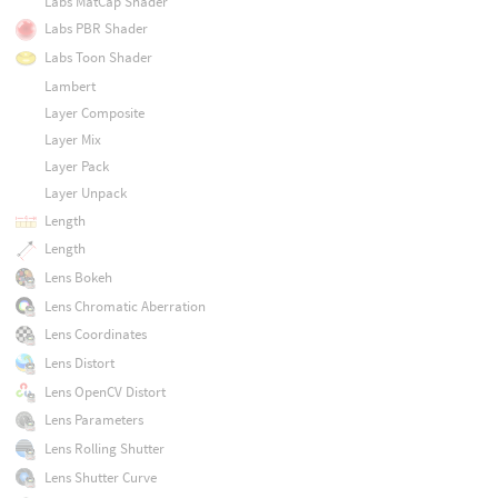
Labs MatCap Shader
Labs PBR Shader
Labs Toon Shader
Lambert
Layer Composite
Layer Mix
Layer Pack
Layer Unpack
Length
Length
Lens Bokeh
Lens Chromatic Aberration
Lens Coordinates
Lens Distort
Lens OpenCV Distort
Lens Parameters
Lens Rolling Shutter
Lens Shutter Curve