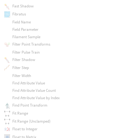
Fast Shadow
Fibratus
Field Name
Field Parameter
Filament Sample
Filter Point Transforms
Filter Pulse Train
Filter Shadow
Filter Step
Filter Width
Find Attribute Value
Find Attribute Value Count
Find Attribute Value by Index
Find Point Transform
Fit Range
Fit Range (Unclamped)
Float to Integer
Float to Matrix