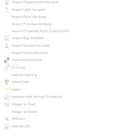
Import Displacement Variable
Import Light Variable
Import Point Attribute
Import Primitive Attribute
Import Properties from OpenColorIO
Import Ray Variable
Import Surface Variable
Import Vertex Attribute
Importance Remap
In Group
Indirect Lighting
Inline Code
Insert
Instance with Hscript Procedural
Integer to Float
Integer to Vector
Intersect
Intersect All