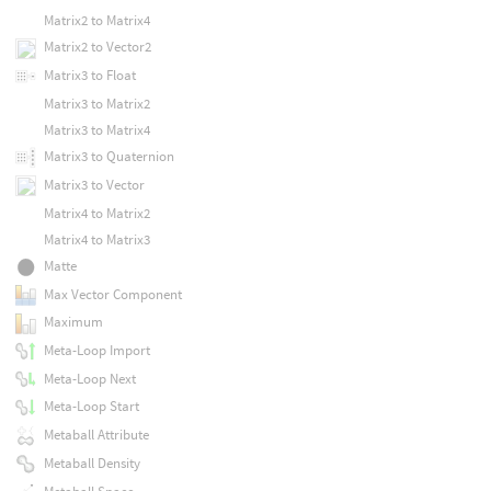
Matrix2 to Matrix4
Matrix2 to Vector2
Matrix3 to Float
Matrix3 to Matrix2
Matrix3 to Matrix4
Matrix3 to Quaternion
Matrix3 to Vector
Matrix4 to Matrix2
Matrix4 to Matrix3
Matte
Max Vector Component
Maximum
Meta-Loop Import
Meta-Loop Next
Meta-Loop Start
Metaball Attribute
Metaball Density