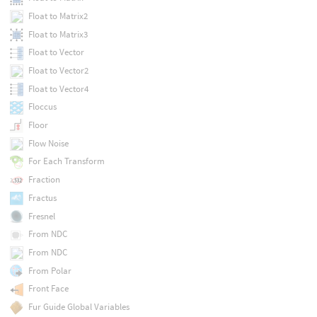
Float to Matrix2
Float to Matrix3
Float to Vector
Float to Vector2
Float to Vector4
Floccus
Floor
Flow Noise
For Each Transform
Fraction
Fractus
Fresnel
From NDC
From NDC
From Polar
Front Face
Fur Guide Global Variables