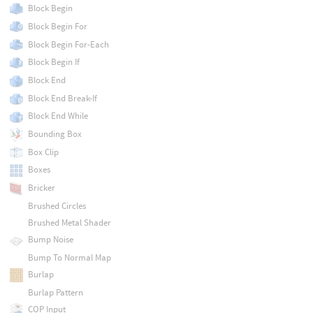
Block Begin
Block Begin For
Block Begin For-Each
Block Begin If
Block End
Block End Break-If
Block End While
Bounding Box
Box Clip
Boxes
Bricker
Brushed Circles
Brushed Metal Shader
Bump Noise
Bump To Normal Map
Burlap
Burlap Pattern
COP Input