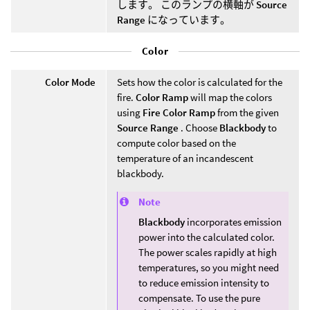
します。 このランプの横軸が
Source
Range
になっています。
Color
Color Mode
Sets how the color is calculated for the
fire.
Color Ramp
will map the colors
using
Fire Color Ramp
from the given
Source Range
. Choose
Blackbody
to
compute color based on the
temperature of an incandescent
blackbody.
Note
Blackbody
incorporates emission
power into the calculated color.
The power scales rapidly at high
temperatures, so you might need
to reduce emission intensity to
compensate. To use the pure