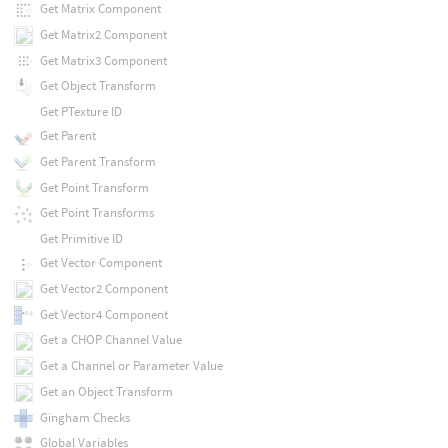
Get Matrix Component
Get Matrix2 Component
Get Matrix3 Component
Get Object Transform
Get PTexture ID
Get Parent
Get Parent Transform
Get Point Transform
Get Point Transforms
Get Primitive ID
Get Vector Component
Get Vector2 Component
Get Vector4 Component
Get a CHOP Channel Value
Get a Channel or Parameter Value
Get an Object Transform
Gingham Checks
Global Variables