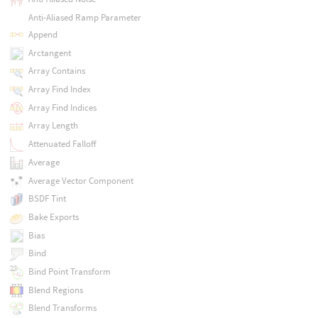
Anti-Aliased Ramp Parameter
Append
Arctangent
Array Contains
Array Find Index
Array Find Indices
Array Length
Attenuated Falloff
Average
Average Vector Component
BSDF Tint
Bake Exports
Bias
Bind
Bind Point Transform
Blend Regions
Blend Transforms