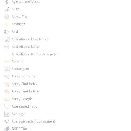
Agent Transforms
Align
Alpha Mix
Ambient
And
Anti-Aliased Flow Noise
Anti-Aliased Noise
Anti-Aliased Ramp Parameter
Append
Arctangent
Array Contains
Array Find Index
Array Find Indices
Array Length
Attenuated Falloff
Average
Average Vector Component
BSDF Tint