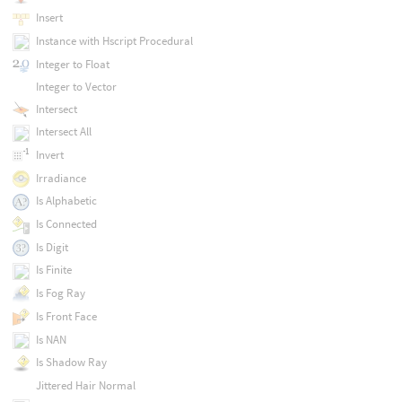
Insert
Instance with Hscript Procedural
Integer to Float
Integer to Vector
Intersect
Intersect All
Invert
Irradiance
Is Alphabetic
Is Connected
Is Digit
Is Finite
Is Fog Ray
Is Front Face
Is NAN
Is Shadow Ray
Jittered Hair Normal