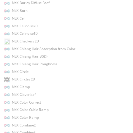
MtlX Burley Diffuse Bsdf
MtlX Burn
MtlX Ceil
MtlX Cellnoise2D
MtlX Cellnoise3D
MtlX Checkers 2D
MtlX Chiang Hair Absorption from Color
MtlX Chiang Hair BSDF
MtlX Chiang Hair Roughness
MtlX Circle
MtlX Circles 2D
MtlX Clamp
MtlX Cloverleaf
MtlX Color Correct
MtlX Color Cubic Ramp
MtlX Color Ramp
MtlX Combine2
MtlX Combine3