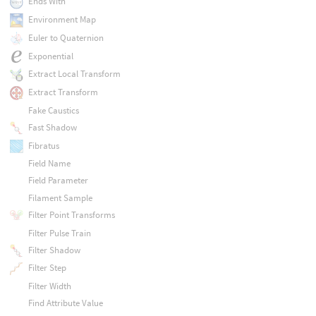
Ends With
Environment Map
Euler to Quaternion
Exponential
Extract Local Transform
Extract Transform
Fake Caustics
Fast Shadow
Fibratus
Field Name
Field Parameter
Filament Sample
Filter Point Transforms
Filter Pulse Train
Filter Shadow
Filter Step
Filter Width
Find Attribute Value