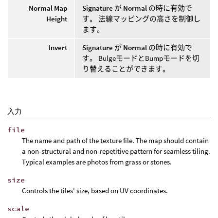
Normal Map
Signature
が
Normal
の時に有効で
Height
す。 法線マッピングの高さを制御し
ます。
Invert
Signature
が
Normal
の時に有効で
す。 BulgeモードとBumpモードを切
り替えることができます。
入力
file
The name and path of the texture file. The map should contain
a non-structural and non-repetitive pattern for seamless tiling.
Typical examples are photos from grass or stones.
size
Controls the tiles' size, based on UV coordinates.
scale