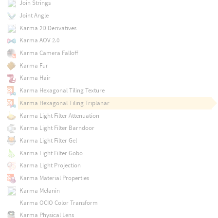
Join Strings
Joint Angle
Karma 2D Derivatives
Karma AOV 2.0
Karma Camera Falloff
Karma Fur
Karma Hair
Karma Hexagonal Tiling Texture
Karma Hexagonal Tiling Triplanar
Karma Light Filter Attenuation
Karma Light Filter Barndoor
Karma Light Filter Gel
Karma Light Filter Gobo
Karma Light Projection
Karma Material Properties
Karma Melanin
Karma OCIO Color Transform
Karma Physical Lens