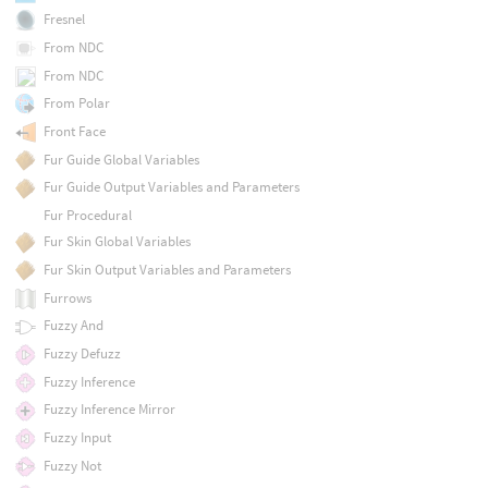
Fresnel
From NDC
From NDC
From Polar
Front Face
Fur Guide Global Variables
Fur Guide Output Variables and Parameters
Fur Procedural
Fur Skin Global Variables
Fur Skin Output Variables and Parameters
Furrows
Fuzzy And
Fuzzy Defuzz
Fuzzy Inference
Fuzzy Inference Mirror
Fuzzy Input
Fuzzy Not