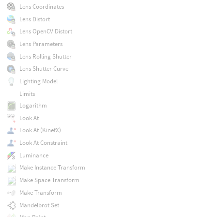
Lens Coordinates
Lens Distort
Lens OpenCV Distort
Lens Parameters
Lens Rolling Shutter
Lens Shutter Curve
Lighting Model
Limits
Logarithm
Look At
Look At (KinefX)
Look At Constraint
Luminance
Make Instance Transform
Make Space Transform
Make Transform
Mandelbrot Set