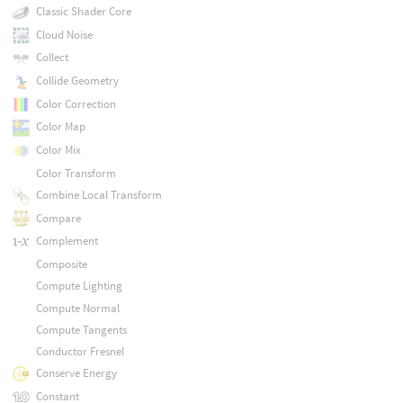
Classic Shader Core
Cloud Noise
Collect
Collide Geometry
Color Correction
Color Map
Color Mix
Color Transform
Combine Local Transform
Compare
Complement
Composite
Compute Lighting
Compute Normal
Compute Tangents
Conductor Fresnel
Conserve Energy
Constant