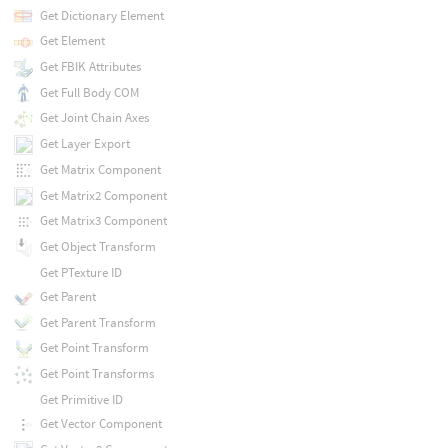
Get Dictionary Element
Get Element
Get FBIK Attributes
Get Full Body COM
Get Joint Chain Axes
Get Layer Export
Get Matrix Component
Get Matrix2 Component
Get Matrix3 Component
Get Object Transform
Get PTexture ID
Get Parent
Get Parent Transform
Get Point Transform
Get Point Transforms
Get Primitive ID
Get Vector Component