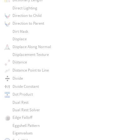
Direct Lighting
Direction to Child
Direction to Parent
Dirt Mask
Displace
Displace Along Normal
Displacement Texture
Distance
Distance Point to Line
Divide
Divide Constant
Dot Product
Dual Rest
Dual Rest Solver
Edge Falloff
Eggshell Pattern
Eigenvalues