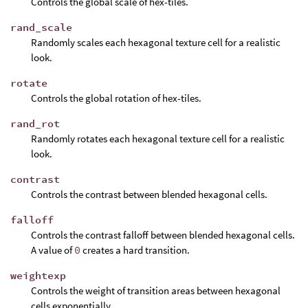
Controls the global scale of hex-tiles.
rand_scale
Randomly scales each hexagonal texture cell for a realistic
look.
rotate
Controls the global rotation of hex-tiles.
rand_rot
Randomly rotates each hexagonal texture cell for a realistic
look.
contrast
Controls the contrast between blended hexagonal cells.
falloff
Controls the contrast falloff between blended hexagonal cells.
A value of
0
creates a hard transition.
weightexp
Controls the weight of transition areas between hexagonal
cells exponentially.