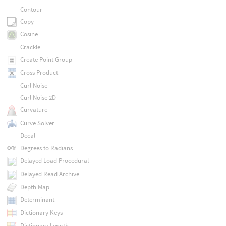
Contour
Copy
Cosine
Crackle
Create Point Group
Cross Product
Curl Noise
Curl Noise 2D
Curvature
Curve Solver
Decal
Degrees to Radians
Delayed Load Procedural
Delayed Read Archive
Depth Map
Determinant
Dictionary Keys
Dictionary Length