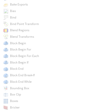
Bake Exports
Bias
Bind
Bind Point Transform
Blend Regions
Blend Transforms
Block Begin
Block Begin For
Block Begin For-Each
Block Begin If
Block End
Block End Break-If
Block End While
Bounding Box
Box Clip
Boxes
Bricker