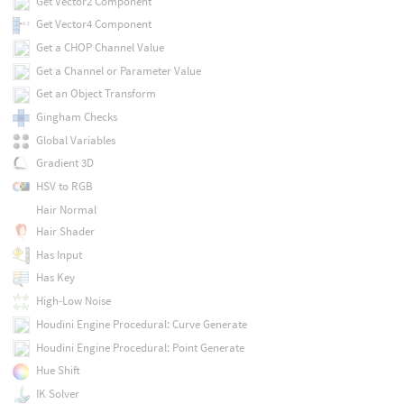
Get Vector2 Component
Get Vector4 Component
Get a CHOP Channel Value
Get a Channel or Parameter Value
Get an Object Transform
Gingham Checks
Global Variables
Gradient 3D
HSV to RGB
Hair Normal
Hair Shader
Has Input
Has Key
High-Low Noise
Houdini Engine Procedural: Curve Generate
Houdini Engine Procedural: Point Generate
Hue Shift
IK Solver