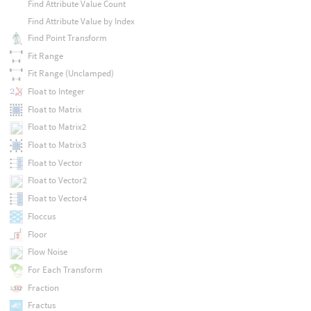
Find Attribute Value Count
Find Attribute Value by Index
Find Point Transform
Fit Range
Fit Range (Unclamped)
Float to Integer
Float to Matrix
Float to Matrix2
Float to Matrix3
Float to Vector
Float to Vector2
Float to Vector4
Floccus
Floor
Flow Noise
For Each Transform
Fraction
Fractus