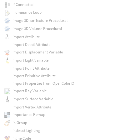
If Connected
Illuminance Loop
Image 3D Iso-Texture Procedural
Image 3D Volume Procedural
Import Attribute
Import Detail Attribute
Import Displacement Variable
Import Light Variable
Import Point Attribute
Import Primitive Attribute
Import Properties from OpenColorIO
Import Ray Variable
Import Surface Variable
Import Vertex Attribute
Importance Remap
In Group
Indirect Lighting
Inline Code