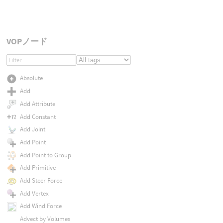
VOPノード
Absolute
Add
Add Attribute
Add Constant
Add Joint
Add Point
Add Point to Group
Add Primitive
Add Steer Force
Add Vertex
Add Wind Force
Advect by Volumes