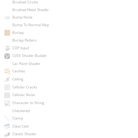
Brushed Circles
Brushed Metal Shader
Bump Noise
Bump To Normal Map
Burlap
Burlap Pattern
COP Input
CVEX Shader Builder
Car Paint Shader
Cavities
Ceiling
Cellular Cracks
Cellular Noise
Character to String
Checkered
Clamp
Class Cast
Classic Shader