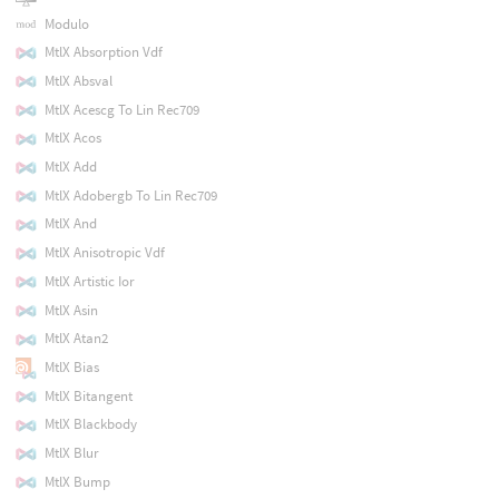
Modulo
MtlX Absorption Vdf
MtlX Absval
MtlX Acescg To Lin Rec709
MtlX Acos
MtlX Add
MtlX Adobergb To Lin Rec709
MtlX And
MtlX Anisotropic Vdf
MtlX Artistic Ior
MtlX Asin
MtlX Atan2
MtlX Bias
MtlX Bitangent
MtlX Blackbody
MtlX Blur
MtlX Bump