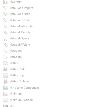
Maximum
Meta-Loop Import
Meta-Loop Next
Meta-Loop Start
Metaball Attribute
Metaball Density
Metaball Space
Metaball Weight
Metadata
Metadata
Method
Method Call
Method Input
Method Subnet
Min Vector Component
Minimum
Minimum Position
Mix