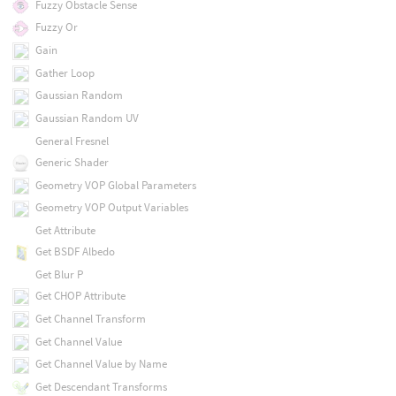
Fuzzy Obstacle Sense
Fuzzy Or
Gain
Gather Loop
Gaussian Random
Gaussian Random UV
General Fresnel
Generic Shader
Geometry VOP Global Parameters
Geometry VOP Output Variables
Get Attribute
Get BSDF Albedo
Get Blur P
Get CHOP Attribute
Get Channel Transform
Get Channel Value
Get Channel Value by Name
Get Descendant Transforms