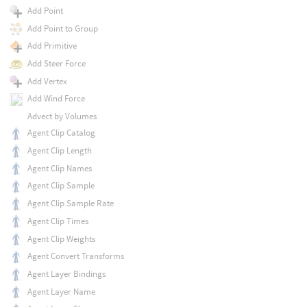
Add Point
Add Point to Group
Add Primitive
Add Steer Force
Add Vertex
Add Wind Force
Advect by Volumes
Agent Clip Catalog
Agent Clip Length
Agent Clip Names
Agent Clip Sample
Agent Clip Sample Rate
Agent Clip Times
Agent Clip Weights
Agent Convert Transforms
Agent Layer Bindings
Agent Layer Name