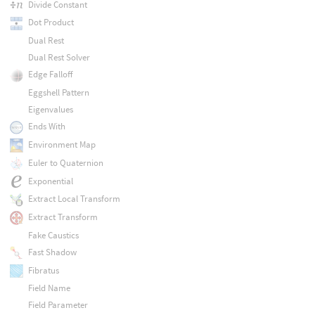
Divide Constant
Dot Product
Dual Rest
Dual Rest Solver
Edge Falloff
Eggshell Pattern
Eigenvalues
Ends With
Environment Map
Euler to Quaternion
Exponential
Extract Local Transform
Extract Transform
Fake Caustics
Fast Shadow
Fibratus
Field Name
Field Parameter