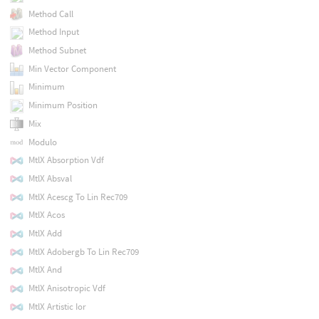
Method Call
Method Input
Method Subnet
Min Vector Component
Minimum
Minimum Position
Mix
Modulo
MtlX Absorption Vdf
MtlX Absval
MtlX Acescg To Lin Rec709
MtlX Acos
MtlX Add
MtlX Adobergb To Lin Rec709
MtlX And
MtlX Anisotropic Vdf
MtlX Artistic Ior