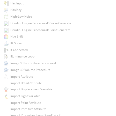
Has Input
Has Key
High-Low Noise
Houdini Engine Procedural: Curve Generate
Houdini Engine Procedural: Point Generate
Hue Shift
IK Solver
If Connected
Illuminance Loop
Image 3D Iso-Texture Procedural
Image 3D Volume Procedural
Import Attribute
Import Detail Attribute
Import Displacement Variable
Import Light Variable
Import Point Attribute
Import Primitive Attribute
Import Properties from OpenColorIO