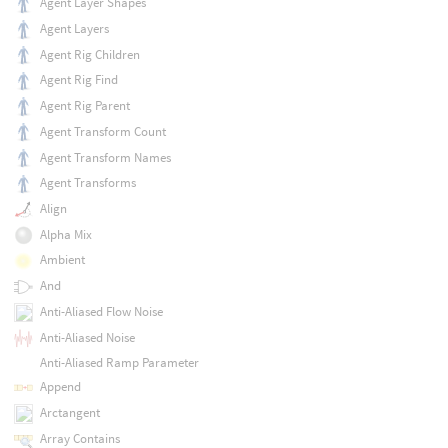
Agent Layer Shapes
Agent Layers
Agent Rig Children
Agent Rig Find
Agent Rig Parent
Agent Transform Count
Agent Transform Names
Agent Transforms
Align
Alpha Mix
Ambient
And
Anti-Aliased Flow Noise
Anti-Aliased Noise
Anti-Aliased Ramp Parameter
Append
Arctangent
Array Contains