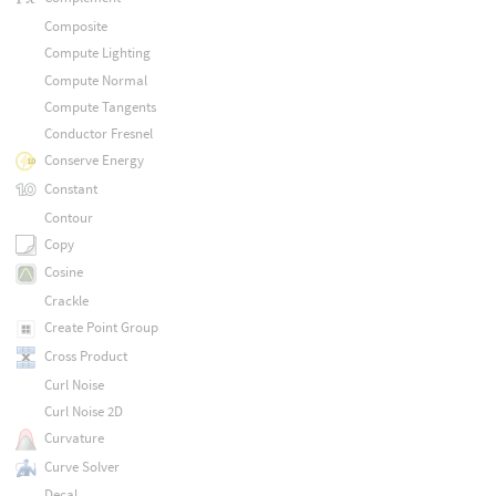
Composite
Compute Lighting
Compute Normal
Compute Tangents
Conductor Fresnel
Conserve Energy
Constant
Contour
Copy
Cosine
Crackle
Create Point Group
Cross Product
Curl Noise
Curl Noise 2D
Curvature
Curve Solver
Decal