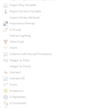
Import Ray Variable
Import Surface Variable
Import Vertex Attribute
Importance Remap
In Group
Indirect Lighting
Inline Code
Insert
Instance with Hscript Procedural
Integer to Float
Integer to Vector
Intersect
Intersect All
Invert
Irradiance
Is Alphabetic
Is Connected