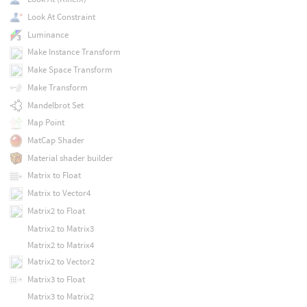
Look At Constraint
Luminance
Make Instance Transform
Make Space Transform
Make Transform
Mandelbrot Set
Map Point
MatCap Shader
Material shader builder
Matrix to Float
Matrix to Vector4
Matrix2 to Float
Matrix2 to Matrix3
Matrix2 to Matrix4
Matrix2 to Vector2
Matrix3 to Float
Matrix3 to Matrix2