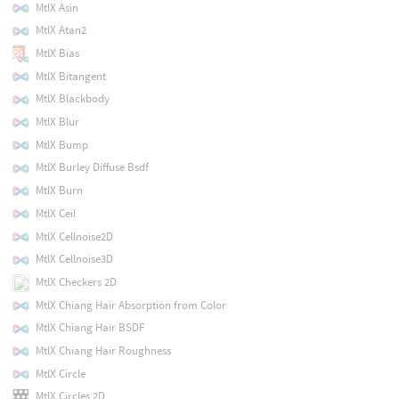
MtlX Asin
MtlX Atan2
MtlX Bias
MtlX Bitangent
MtlX Blackbody
MtlX Blur
MtlX Bump
MtlX Burley Diffuse Bsdf
MtlX Burn
MtlX Ceil
MtlX Cellnoise2D
MtlX Cellnoise3D
MtlX Checkers 2D
MtlX Chiang Hair Absorption from Color
MtlX Chiang Hair BSDF
MtlX Chiang Hair Roughness
MtlX Circle
MtlX Circles 2D