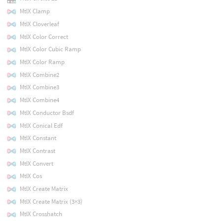
MtlX Clamp
MtlX Cloverleaf
MtlX Color Correct
MtlX Color Cubic Ramp
MtlX Color Ramp
MtlX Combine2
MtlX Combine3
MtlX Combine4
MtlX Conductor Bsdf
MtlX Conical Edf
MtlX Constant
MtlX Contrast
MtlX Convert
MtlX Cos
MtlX Create Matrix
MtlX Create Matrix (3×3)
MtlX Crosshatch