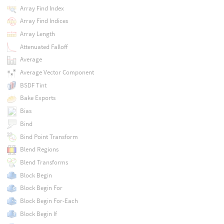
Array Find Index
Array Find Indices
Array Length
Attenuated Falloff
Average
Average Vector Component
BSDF Tint
Bake Exports
Bias
Bind
Bind Point Transform
Blend Regions
Blend Transforms
Block Begin
Block Begin For
Block Begin For-Each
Block Begin If