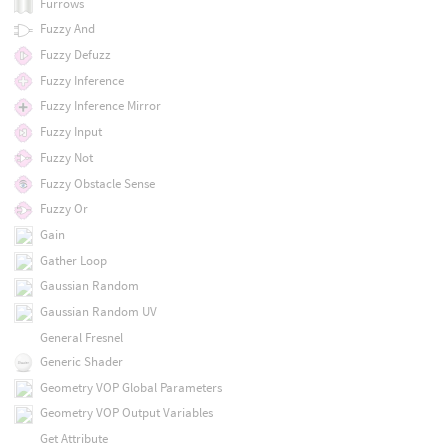
Furrows
Fuzzy And
Fuzzy Defuzz
Fuzzy Inference
Fuzzy Inference Mirror
Fuzzy Input
Fuzzy Not
Fuzzy Obstacle Sense
Fuzzy Or
Gain
Gather Loop
Gaussian Random
Gaussian Random UV
General Fresnel
Generic Shader
Geometry VOP Global Parameters
Geometry VOP Output Variables
Get Attribute