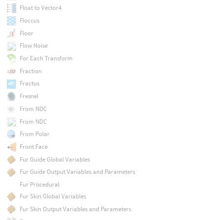
Float to Vector4
Floccus
Floor
Flow Noise
For Each Transform
Fraction
Fractus
Fresnel
From NDC
From NDC
From Polar
Front Face
Fur Guide Global Variables
Fur Guide Output Variables and Parameters
Fur Procedural
Fur Skin Global Variables
Fur Skin Output Variables and Parameters