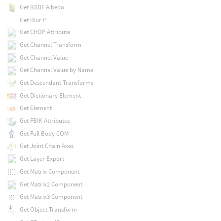
Get BSDF Albedo
Get Blur P
Get CHOP Attribute
Get Channel Transform
Get Channel Value
Get Channel Value by Name
Get Descendant Transforms
Get Dictionary Element
Get Element
Get FBIK Attributes
Get Full Body COM
Get Joint Chain Axes
Get Layer Export
Get Matrix Component
Get Matrix2 Component
Get Matrix3 Component
Get Object Transform