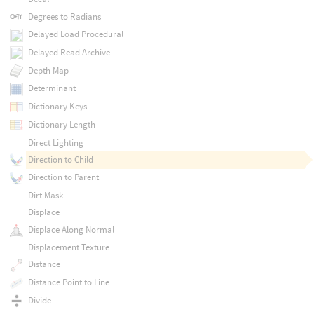
Degrees to Radians
Delayed Load Procedural
Delayed Read Archive
Depth Map
Determinant
Dictionary Keys
Dictionary Length
Direct Lighting
Direction to Child
Direction to Parent
Dirt Mask
Displace
Displace Along Normal
Displacement Texture
Distance
Distance Point to Line
Divide