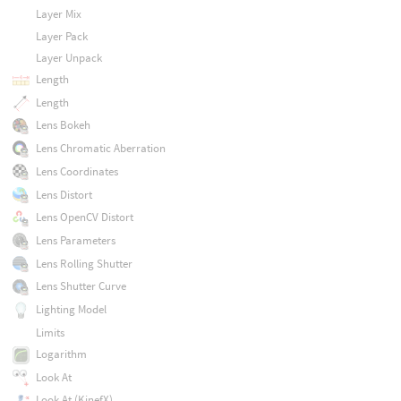
Layer Mix
Layer Pack
Layer Unpack
Length
Length
Lens Bokeh
Lens Chromatic Aberration
Lens Coordinates
Lens Distort
Lens OpenCV Distort
Lens Parameters
Lens Rolling Shutter
Lens Shutter Curve
Lighting Model
Limits
Logarithm
Look At
Look At (KinefX)