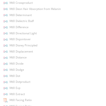
MtlX Crossproduct
MtlX Deon Hair Absorption from Melanin
MtlX Determinant
MtlX Dielectric Bsdf
MtlX Difference
MtlX Directional Light
MtlX Disjointover
MtlX Disney Principled
MtlX Displacement
MtlX Distance
MtlX Divide
MtlX Dodge
MtlX Dot
MtlX Dotproduct
MtlX Exp
MtlX Extract
MtlX Facing Ratio