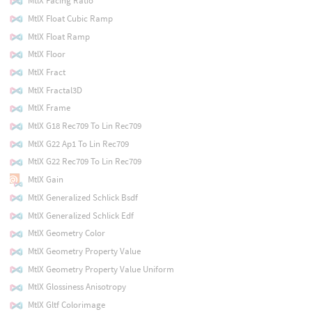
MtlX Facing Ratio
MtlX Float Cubic Ramp
MtlX Float Ramp
MtlX Floor
MtlX Fract
MtlX Fractal3D
MtlX Frame
MtlX G18 Rec709 To Lin Rec709
MtlX G22 Ap1 To Lin Rec709
MtlX G22 Rec709 To Lin Rec709
MtlX Gain
MtlX Generalized Schlick Bsdf
MtlX Generalized Schlick Edf
MtlX Geometry Color
MtlX Geometry Property Value
MtlX Geometry Property Value Uniform
MtlX Glossiness Anisotropy
MtlX Gltf Colorimage