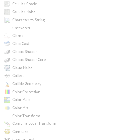
Cellular Cracks
Cellular Noise
Character to String
Checkered
Clamp
Class Cast
Classic Shader
Classic Shader Core
Cloud Noise
Collect
Collide Geometry
Color Correction
Color Map
Color Mix
Color Transform
Combine Local Transform
Compare
Complement