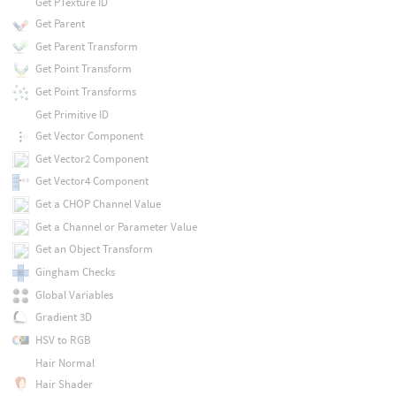
Get PTexture ID
Get Parent
Get Parent Transform
Get Point Transform
Get Point Transforms
Get Primitive ID
Get Vector Component
Get Vector2 Component
Get Vector4 Component
Get a CHOP Channel Value
Get a Channel or Parameter Value
Get an Object Transform
Gingham Checks
Global Variables
Gradient 3D
HSV to RGB
Hair Normal
Hair Shader