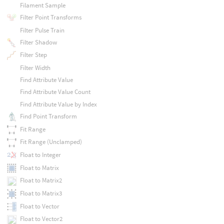
Filament Sample
Filter Point Transforms
Filter Pulse Train
Filter Shadow
Filter Step
Filter Width
Find Attribute Value
Find Attribute Value Count
Find Attribute Value by Index
Find Point Transform
Fit Range
Fit Range (Unclamped)
Float to Integer
Float to Matrix
Float to Matrix2
Float to Matrix3
Float to Vector
Float to Vector2