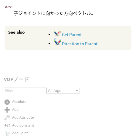
vec
子ジョイントに向かった方向ベクトル。
See also
Get Parent
Direction to Parent
VOPノード
Absolute
Add
Add Attribute
Add Constant
Add Joint