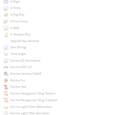
Is Digit
Is Finite
Is Fog Ray
Is Front Face
Is NAN
Is Shadow Ray
Jittered Hair Normal
Join Strings
Joint Angle
Karma 2D Derivatives
Karma AOV 2.0
Karma Camera Falloff
Karma Fur
Karma Hair
Karma Hexagonal Tiling Texture
Karma Hexagonal Tiling Triplanar
Karma Light Filter Attenuation
Karma Light Filter Barndoor