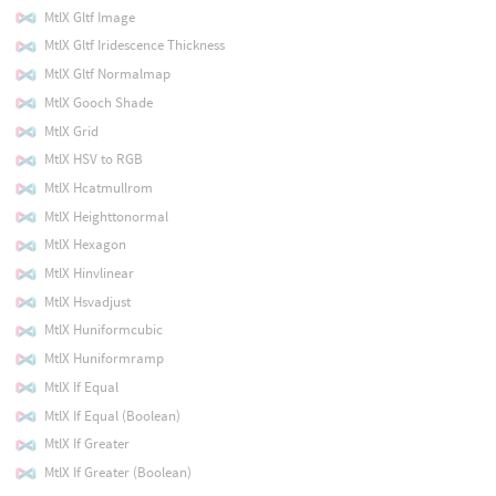
MtlX Gltf Image
MtlX Gltf Iridescence Thickness
MtlX Gltf Normalmap
MtlX Gooch Shade
MtlX Grid
MtlX HSV to RGB
MtlX Hcatmullrom
MtlX Heighttonormal
MtlX Hexagon
MtlX Hinvlinear
MtlX Hsvadjust
MtlX Huniformcubic
MtlX Huniformramp
MtlX If Equal
MtlX If Equal (Boolean)
MtlX If Greater
MtlX If Greater (Boolean)