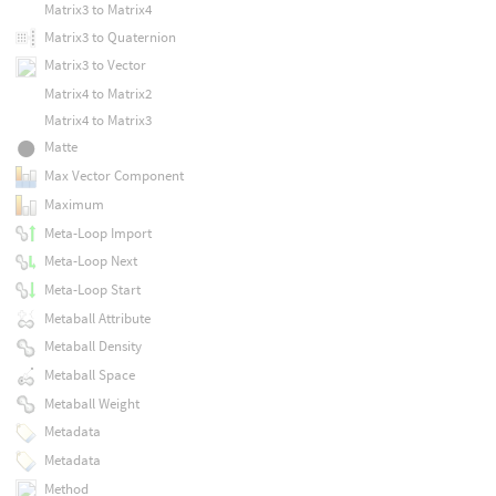
Matrix3 to Matrix4
Matrix3 to Quaternion
Matrix3 to Vector
Matrix4 to Matrix2
Matrix4 to Matrix3
Matte
Max Vector Component
Maximum
Meta-Loop Import
Meta-Loop Next
Meta-Loop Start
Metaball Attribute
Metaball Density
Metaball Space
Metaball Weight
Metadata
Metadata
Method