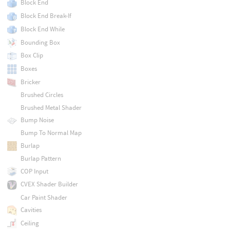
Block End
Block End Break-If
Block End While
Bounding Box
Box Clip
Boxes
Bricker
Brushed Circles
Brushed Metal Shader
Bump Noise
Bump To Normal Map
Burlap
Burlap Pattern
COP Input
CVEX Shader Builder
Car Paint Shader
Cavities
Ceiling