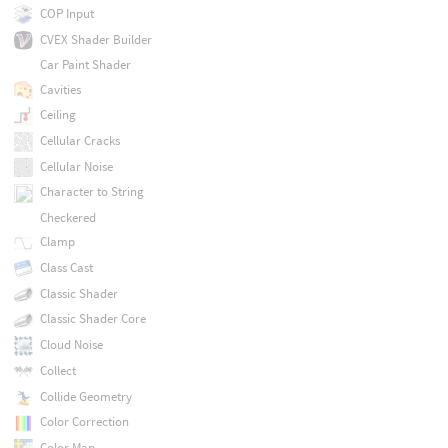
COP Input
CVEX Shader Builder
Car Paint Shader
Cavities
Ceiling
Cellular Cracks
Cellular Noise
Character to String
Checkered
Clamp
Class Cast
Classic Shader
Classic Shader Core
Cloud Noise
Collect
Collide Geometry
Color Correction
Color Map