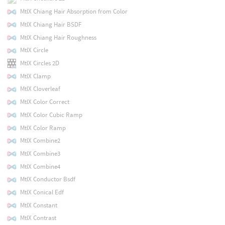
MtlX Chiang Hair Absorption from Color
MtlX Chiang Hair BSDF
MtlX Chiang Hair Roughness
MtlX Circle
MtlX Circles 2D
MtlX Clamp
MtlX Cloverleaf
MtlX Color Correct
MtlX Color Cubic Ramp
MtlX Color Ramp
MtlX Combine2
MtlX Combine3
MtlX Combine4
MtlX Conductor Bsdf
MtlX Conical Edf
MtlX Constant
MtlX Contrast