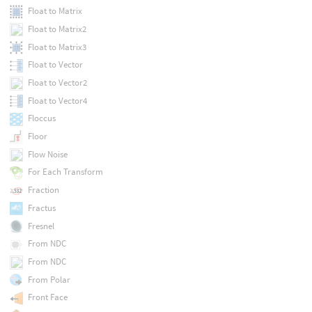
Float to Matrix
Float to Matrix2
Float to Matrix3
Float to Vector
Float to Vector2
Float to Vector4
Floccus
Floor
Flow Noise
For Each Transform
Fraction
Fractus
Fresnel
From NDC
From NDC
From Polar
Front Face