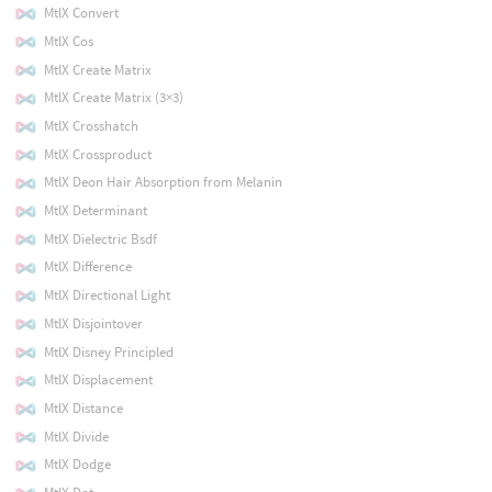
MtlX Convert
MtlX Cos
MtlX Create Matrix
MtlX Create Matrix (3×3)
MtlX Crosshatch
MtlX Crossproduct
MtlX Deon Hair Absorption from Melanin
MtlX Determinant
MtlX Dielectric Bsdf
MtlX Difference
MtlX Directional Light
MtlX Disjointover
MtlX Disney Principled
MtlX Displacement
MtlX Distance
MtlX Divide
MtlX Dodge