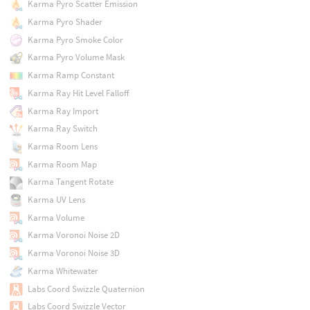
Karma Pyro Scatter Emission
Karma Pyro Shader
Karma Pyro Smoke Color
Karma Pyro Volume Mask
Karma Ramp Constant
Karma Ray Hit Level Falloff
Karma Ray Import
Karma Ray Switch
Karma Room Lens
Karma Room Map
Karma Tangent Rotate
Karma UV Lens
Karma Volume
Karma Voronoi Noise 2D
Karma Voronoi Noise 3D
Karma Whitewater
Labs Coord Swizzle Quaternion
Labs Coord Swizzle Vector