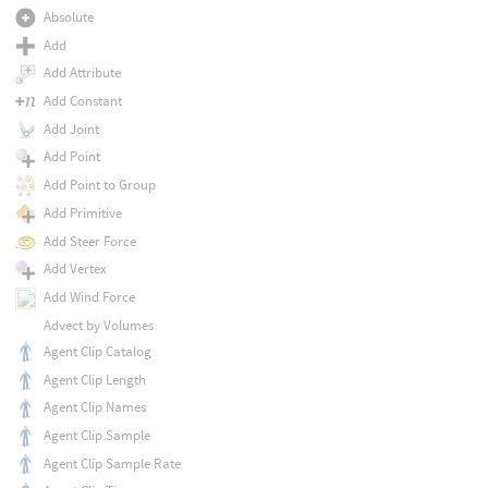
Absolute
Add
Add Attribute
Add Constant
Add Joint
Add Point
Add Point to Group
Add Primitive
Add Steer Force
Add Vertex
Add Wind Force
Advect by Volumes
Agent Clip Catalog
Agent Clip Length
Agent Clip Names
Agent Clip Sample
Agent Clip Sample Rate