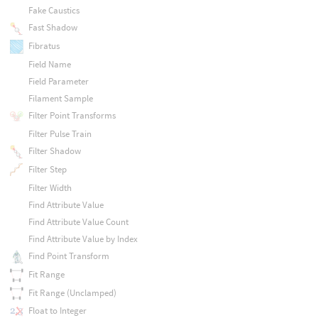
Fake Caustics
Fast Shadow
Fibratus
Field Name
Field Parameter
Filament Sample
Filter Point Transforms
Filter Pulse Train
Filter Shadow
Filter Step
Filter Width
Find Attribute Value
Find Attribute Value Count
Find Attribute Value by Index
Find Point Transform
Fit Range
Fit Range (Unclamped)
Float to Integer