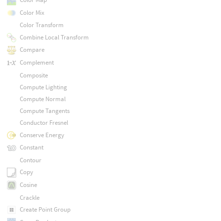
Color Mix
Color Transform
Combine Local Transform
Compare
Complement
Composite
Compute Lighting
Compute Normal
Compute Tangents
Conductor Fresnel
Conserve Energy
Constant
Contour
Copy
Cosine
Crackle
Create Point Group