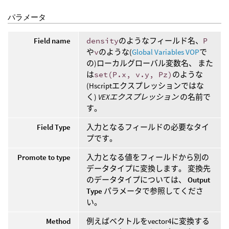
パラメータ
Field name
density
のようなフィールド名、
P
や
v
のような(
Global Variables VOP
で
の)ローカルグローバル変数名、 また
は
set(P.x, v.y, Pz)
のような
(Hscriptエクスプレッションではな
く)
VEXエクスプレッション
の名前で
す。
Field Type
入力となるフィールドの必要なタイ
プです。
Promote to type
入力となる値をフィールドから別の
データタイプに変換します。 変換先
のデータタイプについては、
Output
Type
パラメータで参照してくださ
い。
Method
例えばベクトルをvector4に変換する