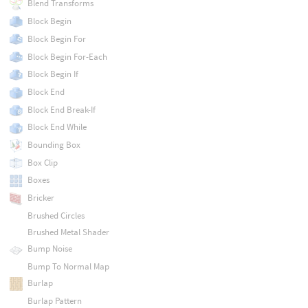
Blend Transforms
Block Begin
Block Begin For
Block Begin For-Each
Block Begin If
Block End
Block End Break-If
Block End While
Bounding Box
Box Clip
Boxes
Bricker
Brushed Circles
Brushed Metal Shader
Bump Noise
Bump To Normal Map
Burlap
Burlap Pattern