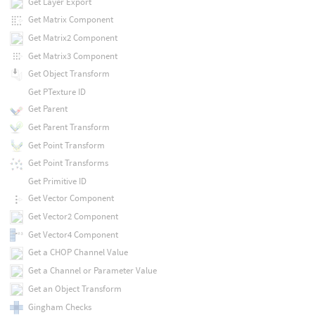
Get Layer Export
Get Matrix Component
Get Matrix2 Component
Get Matrix3 Component
Get Object Transform
Get PTexture ID
Get Parent
Get Parent Transform
Get Point Transform
Get Point Transforms
Get Primitive ID
Get Vector Component
Get Vector2 Component
Get Vector4 Component
Get a CHOP Channel Value
Get a Channel or Parameter Value
Get an Object Transform
Gingham Checks