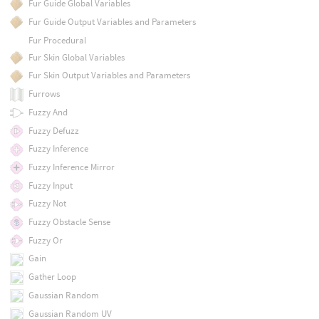
Fur Guide Global Variables
Fur Guide Output Variables and Parameters
Fur Procedural
Fur Skin Global Variables
Fur Skin Output Variables and Parameters
Furrows
Fuzzy And
Fuzzy Defuzz
Fuzzy Inference
Fuzzy Inference Mirror
Fuzzy Input
Fuzzy Not
Fuzzy Obstacle Sense
Fuzzy Or
Gain
Gather Loop
Gaussian Random
Gaussian Random UV