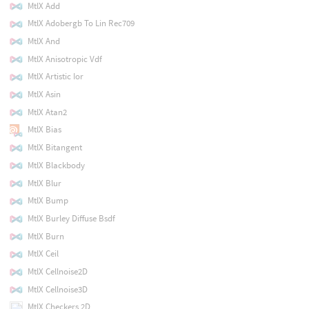
MtlX Add
MtlX Adobergb To Lin Rec709
MtlX And
MtlX Anisotropic Vdf
MtlX Artistic Ior
MtlX Asin
MtlX Atan2
MtlX Bias
MtlX Bitangent
MtlX Blackbody
MtlX Blur
MtlX Bump
MtlX Burley Diffuse Bsdf
MtlX Burn
MtlX Ceil
MtlX Cellnoise2D
MtlX Cellnoise3D
MtlX Checkers 2D