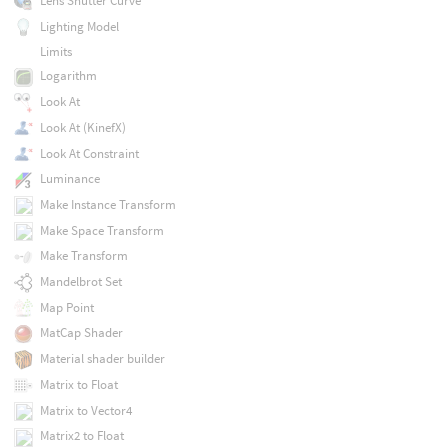
Lens Shutter Curve
Lighting Model
Limits
Logarithm
Look At
Look At (KinefX)
Look At Constraint
Luminance
Make Instance Transform
Make Space Transform
Make Transform
Mandelbrot Set
Map Point
MatCap Shader
Material shader builder
Matrix to Float
Matrix to Vector4
Matrix2 to Float