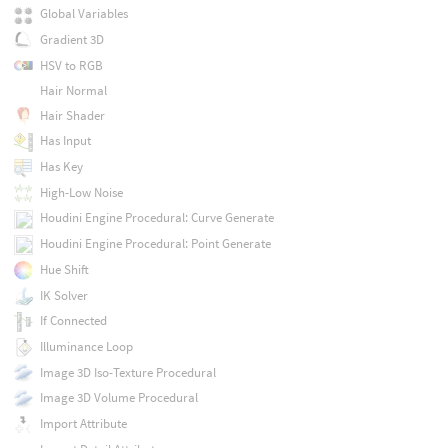
Global Variables
Gradient 3D
HSV to RGB
Hair Normal
Hair Shader
Has Input
Has Key
High-Low Noise
Houdini Engine Procedural: Curve Generate
Houdini Engine Procedural: Point Generate
Hue Shift
IK Solver
If Connected
Illuminance Loop
Image 3D Iso-Texture Procedural
Image 3D Volume Procedural
Import Attribute