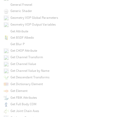
General Fresnel
Generic Shader
Geometry VOP Global Parameters
Geometry VOP Output Variables
Get Attribute
Get BSDF Albedo
Get Blur P
Get CHOP Attribute
Get Channel Transform
Get Channel Value
Get Channel Value by Name
Get Descendant Transforms
Get Dictionary Element
Get Element
Get FBIK Attributes
Get Full Body COM
Get Joint Chain Axes