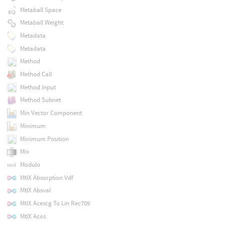
Metaball Space
Metaball Weight
Metadata
Metadata
Method
Method Call
Method Input
Method Subnet
Min Vector Component
Minimum
Minimum Position
Mix
Modulo
MtlX Absorption Vdf
MtlX Absval
MtlX Acescg To Lin Rec709
MtlX Acos