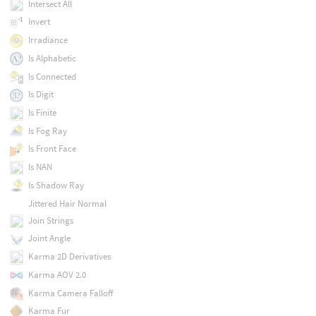
Intersect All
Invert
Irradiance
Is Alphabetic
Is Connected
Is Digit
Is Finite
Is Fog Ray
Is Front Face
Is NAN
Is Shadow Ray
Jittered Hair Normal
Join Strings
Joint Angle
Karma 2D Derivatives
Karma AOV 2.0
Karma Camera Falloff
Karma Fur