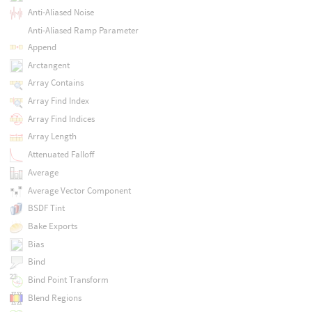
Anti-Aliased Noise
Anti-Aliased Ramp Parameter
Append
Arctangent
Array Contains
Array Find Index
Array Find Indices
Array Length
Attenuated Falloff
Average
Average Vector Component
BSDF Tint
Bake Exports
Bias
Bind
Bind Point Transform
Blend Regions