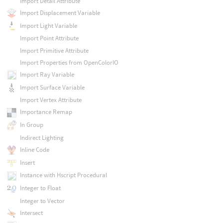
Import Detail Attribute
Import Displacement Variable
Import Light Variable
Import Point Attribute
Import Primitive Attribute
Import Properties from OpenColorIO
Import Ray Variable
Import Surface Variable
Import Vertex Attribute
Importance Remap
In Group
Indirect Lighting
Inline Code
Insert
Instance with Hscript Procedural
Integer to Float
Integer to Vector
Intersect