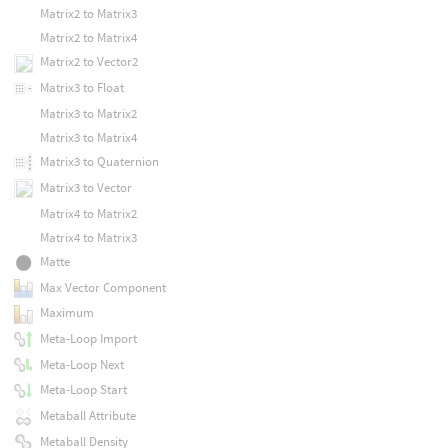
Matrix2 to Matrix3
Matrix2 to Matrix4
Matrix2 to Vector2
Matrix3 to Float
Matrix3 to Matrix2
Matrix3 to Matrix4
Matrix3 to Quaternion
Matrix3 to Vector
Matrix4 to Matrix2
Matrix4 to Matrix3
Matte
Max Vector Component
Maximum
Meta-Loop Import
Meta-Loop Next
Meta-Loop Start
Metaball Attribute
Metaball Density