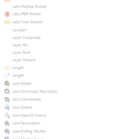
Labs MatCap Shader
Labs PBR Shader
Labs Toon Shader
Lambert
Layer Composite
Layer Mix
Layer Pack
Layer Unpack
Length
Length
Lens Bokeh
Lens Chromatic Aberration
Lens Coordinates
Lens Distort
Lens OpenCV Distort
Lens Parameters
Lens Rolling Shutter