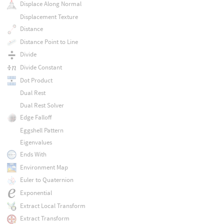
Displace Along Normal
Displacement Texture
Distance
Distance Point to Line
Divide
Divide Constant
Dot Product
Dual Rest
Dual Rest Solver
Edge Falloff
Eggshell Pattern
Eigenvalues
Ends With
Environment Map
Euler to Quaternion
Exponential
Extract Local Transform
Extract Transform