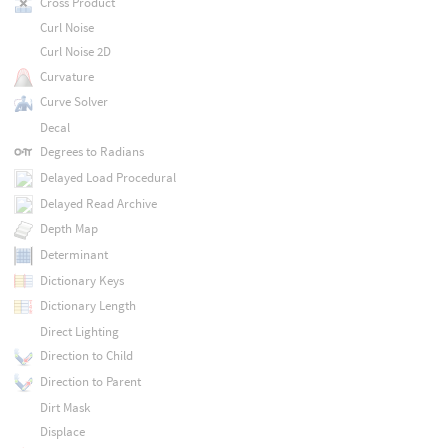
Cross Product
Curl Noise
Curl Noise 2D
Curvature
Curve Solver
Decal
Degrees to Radians
Delayed Load Procedural
Delayed Read Archive
Depth Map
Determinant
Dictionary Keys
Dictionary Length
Direct Lighting
Direction to Child
Direction to Parent
Dirt Mask
Displace