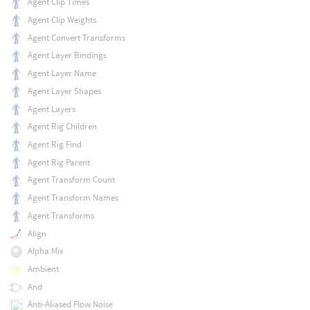
Agent Clip Times
Agent Clip Weights
Agent Convert Transforms
Agent Layer Bindings
Agent Layer Name
Agent Layer Shapes
Agent Layers
Agent Rig Children
Agent Rig Find
Agent Rig Parent
Agent Transform Count
Agent Transform Names
Agent Transforms
Align
Alpha Mix
Ambient
And
Anti-Aliased Flow Noise