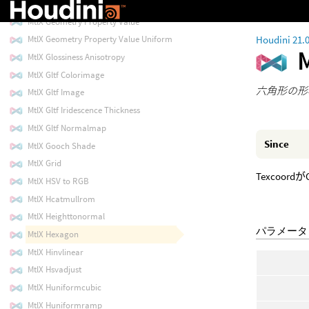
MtlX Geometry Color
MtlX Geometry Property Value
Houdini 21.
MtlX Geometry Property Value Uniform
MtlX Glossiness Anisotropy
MtlX Gltf Colorimage
六角形の形
MtlX Gltf Image
MtlX Gltf Iridescence Thickness
MtlX Gltf Normalmap
Since
MtlX Gooch Shade
MtlX Grid
Texcoo
MtlX HSV to RGB
MtlX Hcatmullrom
MtlX Heighttonormal
パラメータ
MtlX Hexagon
MtlX Hinvlinear
MtlX Hsvadjust
MtlX Huniformcubic
MtlX Huniformramp