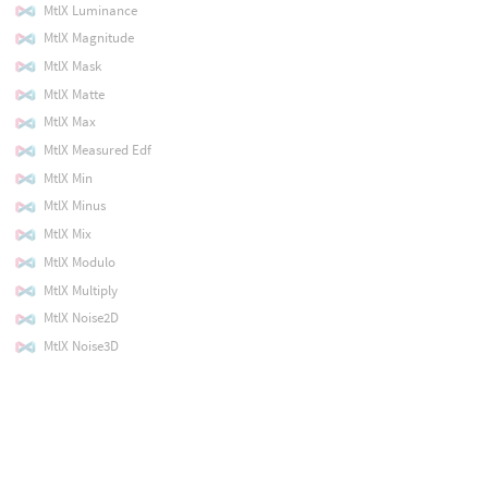
MtlX Luminance
MtlX Magnitude
MtlX Mask
MtlX Matte
MtlX Max
MtlX Measured Edf
MtlX Min
MtlX Minus
MtlX Mix
MtlX Modulo
MtlX Multiply
MtlX Noise2D
MtlX Noise3D
MtlX Normal
MtlX Normalize
MtlX Normalmap
MtlX Not
MtlX Open PBR Anisotropy