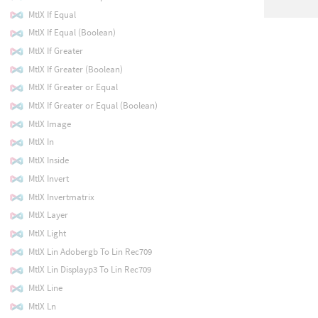
MtlX If Equal
MtlX If Equal (Boolean)
MtlX If Greater
MtlX If Greater (Boolean)
MtlX If Greater or Equal
MtlX If Greater or Equal (Boolean)
MtlX Image
MtlX In
MtlX Inside
MtlX Invert
MtlX Invertmatrix
MtlX Layer
MtlX Light
MtlX Lin Adobergb To Lin Rec709
MtlX Lin Displayp3 To Lin Rec709
MtlX Line
MtlX Ln