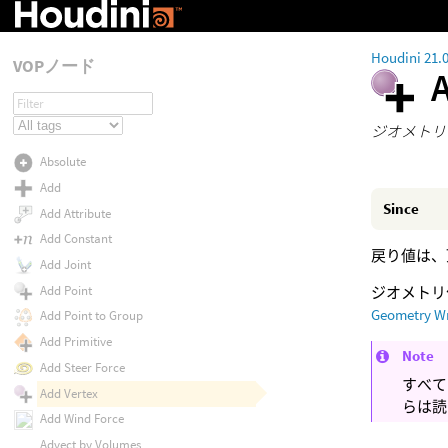
Houdini 21.
VOPノード
ジオメトリ
Absolute
Add
Since
Add Attribute
Add Constant
戻り値は、
Add Joint
Add Point
ジオメトリ
Geometry W
Add Point to Group
Add Primitive
Note
Add Steer Force
すべて
Add Vertex
らは読
Add Wind Force
Advect by Volumes