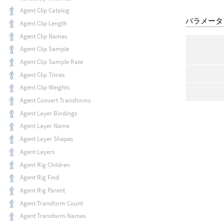
Agent Clip Catalog
パラメータ
Agent Clip Length
Agent Clip Names
Agent Clip Sample
Agent Clip Sample Rate
Agent Clip Times
Agent Clip Weights
Agent Convert Transforms
Agent Layer Bindings
Agent Layer Name
Agent Layer Shapes
Agent Layers
Agent Rig Children
Agent Rig Find
Agent Rig Parent
Agent Transform Count
Agent Transform Names