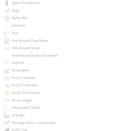
Agent Transforms
Align
Alpha Mix
Ambient
And
Anti-Aliased Flow Noise
Anti-Aliased Noise
Anti-Aliased Ramp Parameter
Append
Arctangent
Array Contains
Array Find Index
Array Find Indices
Array Length
Attenuated Falloff
Average
Average Vector Component
BSDF Tint