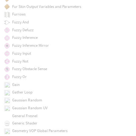
Fur Skin Output Variables and Parameters
Furrows
Fuzzy And
Fuzzy Defuzz
Fuzzy Inference
Fuzzy Inference Mirror
Fuzzy Input
Fuzzy Not
Fuzzy Obstacle Sense
Fuzzy Or
Gain
Gather Loop
Gaussian Random
Gaussian Random UV
General Fresnel
Generic Shader
Geometry VOP Global Parameters