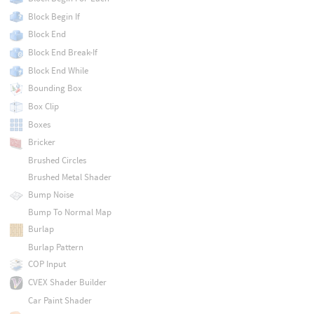
Block Begin If
Block End
Block End Break-If
Block End While
Bounding Box
Box Clip
Boxes
Bricker
Brushed Circles
Brushed Metal Shader
Bump Noise
Bump To Normal Map
Burlap
Burlap Pattern
COP Input
CVEX Shader Builder
Car Paint Shader