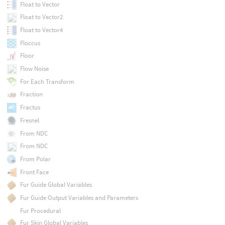
Float to Vector
Float to Vector2
Float to Vector4
Floccus
Floor
Flow Noise
For Each Transform
Fraction
Fractus
Fresnel
From NDC
From NDC
From Polar
Front Face
Fur Guide Global Variables
Fur Guide Output Variables and Parameters
Fur Procedural
Fur Skin Global Variables