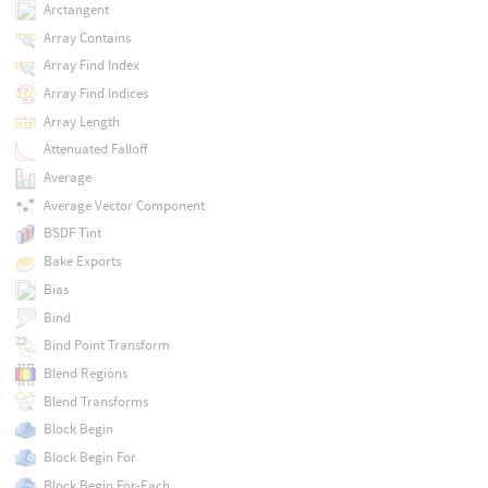
Arctangent
Array Contains
Array Find Index
Array Find Indices
Array Length
Attenuated Falloff
Average
Average Vector Component
BSDF Tint
Bake Exports
Bias
Bind
Bind Point Transform
Blend Regions
Blend Transforms
Block Begin
Block Begin For
Block Begin For-Each