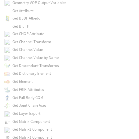
Geometry VOP Output Variables
Get Attribute
Get BSDF Albedo
Get Blur P
Get CHOP Attribute
Get Channel Transform
Get Channel Value
Get Channel Value by Name
Get Descendant Transforms
Get Dictionary Element
Get Element
Get FBIK Attributes
Get Full Body COM
Get Joint Chain Axes
Get Layer Export
Get Matrix Component
Get Matrix2 Component
Get Matrix3 Component