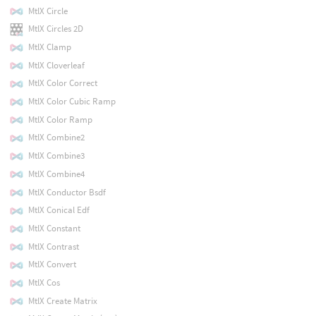
MtlX Circle
MtlX Circles 2D
MtlX Clamp
MtlX Cloverleaf
MtlX Color Correct
MtlX Color Cubic Ramp
MtlX Color Ramp
MtlX Combine2
MtlX Combine3
MtlX Combine4
MtlX Conductor Bsdf
MtlX Conical Edf
MtlX Constant
MtlX Contrast
MtlX Convert
MtlX Cos
MtlX Create Matrix