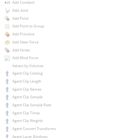
Add Constant
Add Joint
Add Point
Add Point to Group
Add Primitive
Add Steer Force
Add Vertex
Add Wind Force
Advect by Volumes
Agent Clip Catalog
Agent Clip Length
Agent Clip Names
Agent Clip Sample
Agent Clip Sample Rate
Agent Clip Times
Agent Clip Weights
Agent Convert Transforms
Agent Layer Bindings