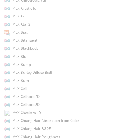
MtlX Anisotropic Vdf
MtlX Artistic Ior
MtlX Asin
MtlX Atan2
MtlX Bias
MtlX Bitangent
MtlX Blackbody
MtlX Blur
MtlX Bump
MtlX Burley Diffuse Bsdf
MtlX Burn
MtlX Ceil
MtlX Cellnoise2D
MtlX Cellnoise3D
MtlX Checkers 2D
MtlX Chiang Hair Absorption from Color
MtlX Chiang Hair BSDF
MtlX Chiang Hair Roughness