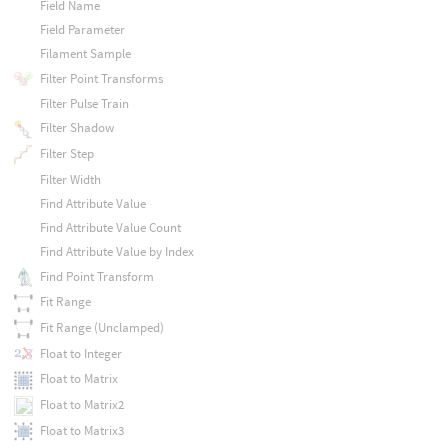
Field Name
Field Parameter
Filament Sample
Filter Point Transforms
Filter Pulse Train
Filter Shadow
Filter Step
Filter Width
Find Attribute Value
Find Attribute Value Count
Find Attribute Value by Index
Find Point Transform
Fit Range
Fit Range (Unclamped)
Float to Integer
Float to Matrix
Float to Matrix2
Float to Matrix3