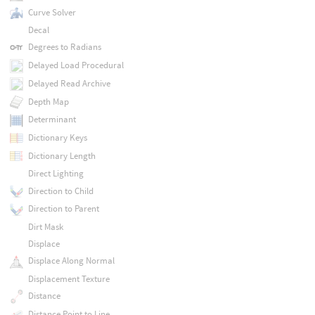
Curve Solver
Decal
Degrees to Radians
Delayed Load Procedural
Delayed Read Archive
Depth Map
Determinant
Dictionary Keys
Dictionary Length
Direct Lighting
Direction to Child
Direction to Parent
Dirt Mask
Displace
Displace Along Normal
Displacement Texture
Distance
Distance Point to Line