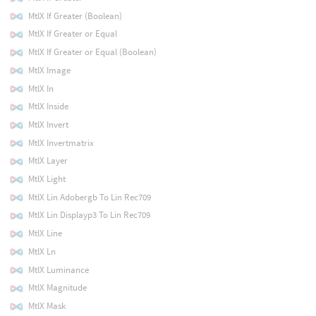
MtlX If Greater (Boolean)
MtlX If Greater or Equal
MtlX If Greater or Equal (Boolean)
MtlX Image
MtlX In
MtlX Inside
MtlX Invert
MtlX Invertmatrix
MtlX Layer
MtlX Light
MtlX Lin Adobergb To Lin Rec709
MtlX Lin Displayp3 To Lin Rec709
MtlX Line
MtlX Ln
MtlX Luminance
MtlX Magnitude
MtlX Mask