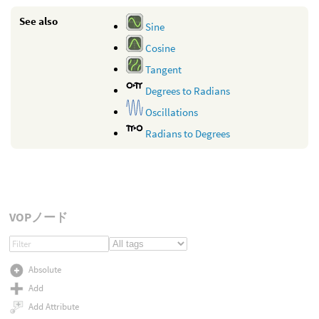
See also
Sine
Cosine
Tangent
Degrees to Radians
Oscillations
Radians to Degrees
VOPノード
Absolute
Add
Add Attribute