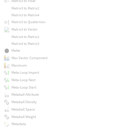
Matrix3 to Float
Matrix3 to Matrix2
Matrix3 to Matrix4
Matrix3 to Quaternion
Matrix3 to Vector
Matrix4 to Matrix2
Matrix4 to Matrix3
Matte
Max Vector Component
Maximum
Meta-Loop Import
Meta-Loop Next
Meta-Loop Start
Metaball Attribute
Metaball Density
Metaball Space
Metaball Weight
Metadata