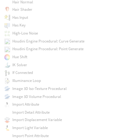
Hair Normal
Hair Shader
Has Input
Has Key
High-Low Noise
Houdini Engine Procedural: Curve Generate
Houdini Engine Procedural: Point Generate
Hue Shift
IK Solver
If Connected
Illuminance Loop
Image 3D Iso-Texture Procedural
Image 3D Volume Procedural
Import Attribute
Import Detail Attribute
Import Displacement Variable
Import Light Variable
Import Point Attribute