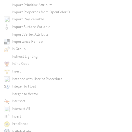
Import Primitive Attribute
Import Properties from OpenColorIO
Import Ray Variable
Import Surface Variable
Import Vertex Attribute
Importance Remap
In Group
Indirect Lighting
Inline Code
Insert
Instance with Hscript Procedural
Integer to Float
Integer to Vector
Intersect
Intersect All
Invert
Irradiance
Is Alphabetic