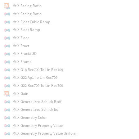
MtlX Facing Ratio
MtlX Facing Ratio
MtlX Float Cubic Ramp
MtlX Float Ramp
MtlX Floor
MtlX Fract
MtlX Fractal3D
MtlX Frame
MtlX G18 Rec709 To Lin Rec709
MtlX G22 Ap1 To Lin Rec709
MtlX G22 Rec709 To Lin Rec709
MtlX Gain
MtlX Generalized Schlick Bsdf
MtlX Generalized Schlick Edf
MtlX Geometry Color
MtlX Geometry Property Value
MtlX Geometry Property Value Uniform