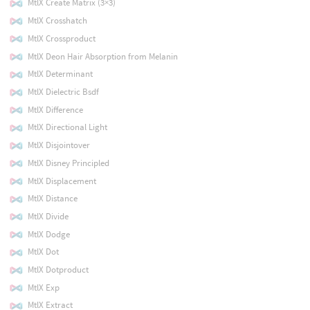
MtlX Create Matrix (3×3)
MtlX Crosshatch
MtlX Crossproduct
MtlX Deon Hair Absorption from Melanin
MtlX Determinant
MtlX Dielectric Bsdf
MtlX Difference
MtlX Directional Light
MtlX Disjointover
MtlX Disney Principled
MtlX Displacement
MtlX Distance
MtlX Divide
MtlX Dodge
MtlX Dot
MtlX Dotproduct
MtlX Exp
MtlX Extract