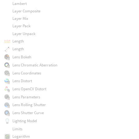
Lambert
Layer Composite
Layer Mix
Layer Pack
Layer Unpack
Length
Length
Lens Bokeh
Lens Chromatic Aberration
Lens Coordinates
Lens Distort
Lens OpenCV Distort
Lens Parameters
Lens Rolling Shutter
Lens Shutter Curve
Lighting Model
Limits
Logarithm