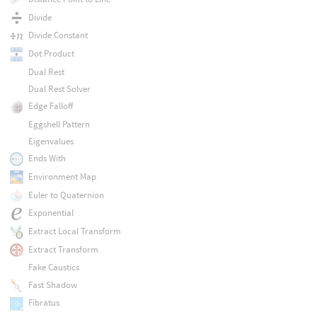
Divide
Divide Constant
Dot Product
Dual Rest
Dual Rest Solver
Edge Falloff
Eggshell Pattern
Eigenvalues
Ends With
Environment Map
Euler to Quaternion
Exponential
Extract Local Transform
Extract Transform
Fake Caustics
Fast Shadow
Fibratus