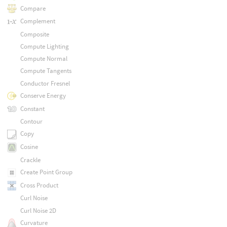
Compare
Complement
Composite
Compute Lighting
Compute Normal
Compute Tangents
Conductor Fresnel
Conserve Energy
Constant
Contour
Copy
Cosine
Crackle
Create Point Group
Cross Product
Curl Noise
Curl Noise 2D
Curvature