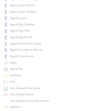
Agent Layer Name
Agent Layer Shapes
Agent Layers
Agent Rig Children
Agent Rig Find
Agent Rig Parent
Agent Transform Count
Agent Transform Names
Agent Transforms
Align
Alpha Mix
Ambient
And
Anti-Aliased Flow Noise
Anti-Aliased Noise
Anti-Aliased Ramp Parameter
Append