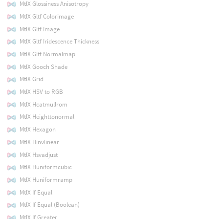
MtlX Glossiness Anisotropy
MtlX Gltf Colorimage
MtlX Gltf Image
MtlX Gltf Iridescence Thickness
MtlX Gltf Normalmap
MtlX Gooch Shade
MtlX Grid
MtlX HSV to RGB
MtlX Hcatmullrom
MtlX Heighttonormal
MtlX Hexagon
MtlX Hinvlinear
MtlX Hsvadjust
MtlX Huniformcubic
MtlX Huniformramp
MtlX If Equal
MtlX If Equal (Boolean)
MtlX If Greater