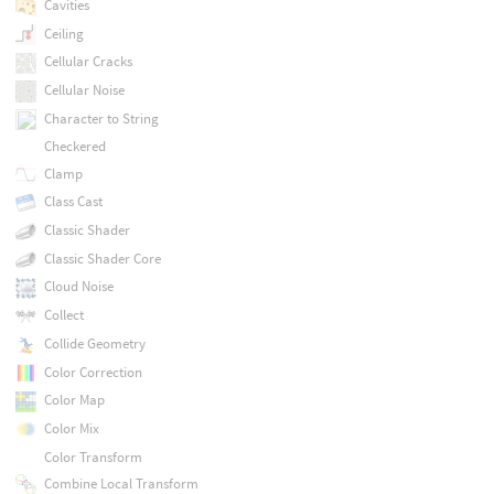
Cavities
Ceiling
Cellular Cracks
Cellular Noise
Character to String
Checkered
Clamp
Class Cast
Classic Shader
Classic Shader Core
Cloud Noise
Collect
Collide Geometry
Color Correction
Color Map
Color Mix
Color Transform
Combine Local Transform