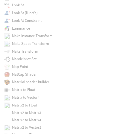
Look At
Look At (KinefX)
Look At Constraint
Luminance
Make Instance Transform
Make Space Transform
Make Transform
Mandelbrot Set
Map Point
MatCap Shader
Material shader builder
Matrix to Float
Matrix to Vector4
Matrix2 to Float
Matrix2 to Matrix3
Matrix2 to Matrix4
Matrix2 to Vector2