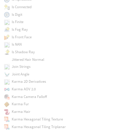
Is Connected
Is Digit
Is Finite
Is Fog Ray
Is Front Face
Is NAN
Is Shadow Ray
Jittered Hair Normal
Join Strings
Joint Angle
Karma 2D Derivatives
Karma AOV 2.0
Karma Camera Falloff
Karma Fur
Karma Hair
Karma Hexagonal Tiling Texture
Karma Hexagonal Tiling Triplanar