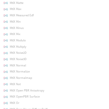
MtlX Matte
MtlX Max
MtlX Measured Edf
MtlX Min
MtlX Minus
MtlX Mix
MtlX Modulo
MtlX Multiply
MtlX Noise2D
MtlX Noise3D
MtlX Normal
MtlX Normalize
MtlX Normalmap
MtlX Not
MtlX Open PBR Anisotropy
MtlX OpenPBR Surface
MtlX Or