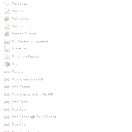
Metadata
Method
Method Call
Method Input
Method Subnet
Min Vector Component
Minimum
Minimum Position
Mix
Modulo
MtlX Absorption Vdf
MtlX Absval
MtlX Acescg To Lin Rec709
MtlX Acos
MtlX Add
MtlX Adobergb To Lin Rec709
MtlX And