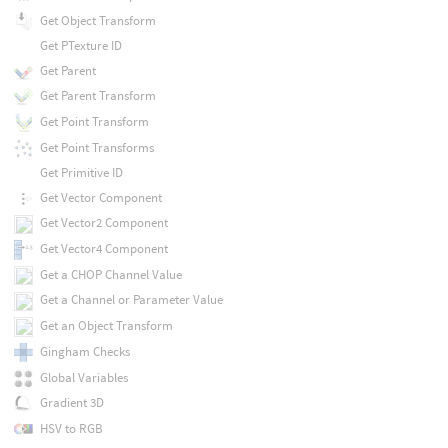
Get Object Transform
Get PTexture ID
Get Parent
Get Parent Transform
Get Point Transform
Get Point Transforms
Get Primitive ID
Get Vector Component
Get Vector2 Component
Get Vector4 Component
Get a CHOP Channel Value
Get a Channel or Parameter Value
Get an Object Transform
Gingham Checks
Global Variables
Gradient 3D
HSV to RGB