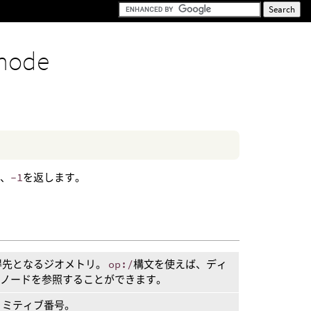
node
は、
-1
を返します。
得先となるジオメトリ。
op:/
構文を使えば、ディ
Pノードを参照することができます。
リミティブ番号。