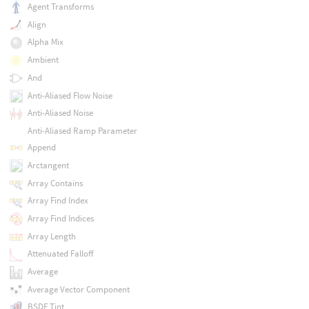
Agent Transforms
Align
Alpha Mix
Ambient
And
Anti-Aliased Flow Noise
Anti-Aliased Noise
Anti-Aliased Ramp Parameter
Append
Arctangent
Array Contains
Array Find Index
Array Find Indices
Array Length
Attenuated Falloff
Average
Average Vector Component
BSDF Tint