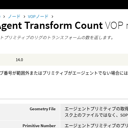
0
ノード
VOPノード
Agent Transform Count
VOP 
トプリミティブのリグのトランスフォームの数を返します。
14.0
ブ番号が範囲外またはプリミティブがエージェントでない場合に
Geometry File
エージェントプリミティブの取
スク上のファイルではなく、SO
Primitive Number
エージェントプリミティブのプ