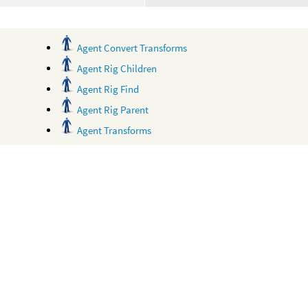
Agent Convert Transforms
Agent Rig Children
Agent Rig Find
Agent Rig Parent
Agent Transforms