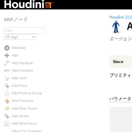
Houdini 21.
VOPノード
エージェン
Absolute
Add
Since
Add Attribute
Add Constant
プリミティ
Add Joint
Add Point
Add Point to Group
パラメータ
Add Primitive
Add Steer Force
Add Vertex
Add Wind Force
Advect by Volumes