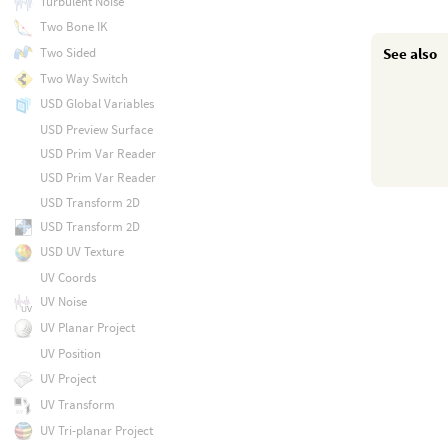
Turbulent Noise
Two Bone IK
See also
Two Sided
Two Way Switch
USD Global Variables
USD Preview Surface
USD Prim Var Reader
USD Prim Var Reader
USD Transform 2D
USD Transform 2D
USD UV Texture
UV Coords
UV Noise
UV Planar Project
UV Position
UV Project
UV Transform
UV Tri-planar Project