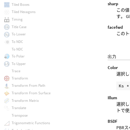
sharp
Tiled Boxes
この値
Tiled Hexagons
す。 
Timing
Title Case
facefwd
このト
To Lower
To NDC
To NDC
出力
To Polar
To Upper
Color
Trace
選択し
Transform
Transform From Path
Transform From Surface
Illum
Transform Matrix
選択し
Translate
トで使
Transpose
BSDF
Trigonometric Functions
PBR