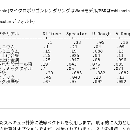
otropic (マイクロポリゴンレンダリングはWardモデル/PBRはAshikhmi
pecular(デフォルト)
アル         Diffuse  Specular  U-Rough  V-Roug
------------------+---------+--------+--------+----
                .1        .33      .05      .16

ム           .1        .21      .04      .09

ニウム         .15       .19      .088     .13

げ合板         .25       .025     .04      .11

げ金属         .25       .047     .08      .096

た段ボール箱   .19       .043     .076     .085

ミックタイル   .7        .05      .071     .071

              .29       .083     .082     .082

ク           .45       .043     .13      .13

積層板         .67       .07      .092     .092
たスペキュラ計算に法線ベクトルを使用します。 明示的に入力と
方計算はオプションですが、推奨されています。 入力を接続しな