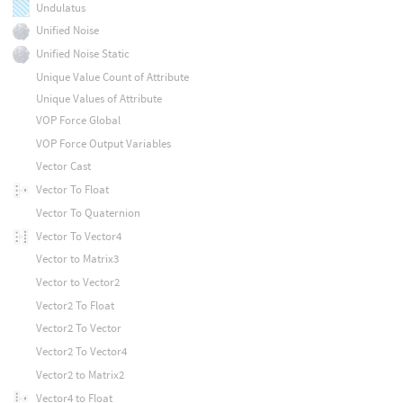
Undulatus
Unified Noise
Unified Noise Static
Unique Value Count of Attribute
Unique Values of Attribute
VOP Force Global
VOP Force Output Variables
Vector Cast
Vector To Float
Vector To Quaternion
Vector To Vector4
Vector to Matrix3
Vector to Vector2
Vector2 To Float
Vector2 To Vector
Vector2 To Vector4
Vector2 to Matrix2
Vector4 to Float