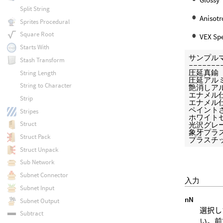
Split String
Anis
Sprites Procedural
Square Root
VEX S
Starts With
サンプルマテリ
Stash Transform
-------
圧延真鍮   
String Length
圧延アルミニウ
String to Character
艶消しアルミ
エナメル仕上
Strip
エナメル仕上
ペイントされ
Stripes
ホワイトセラ
Struct
光沢グレー紙 
象牙プラスチッ
Struct Pack
プラスチック
Struct Unpack
Sub Network
Subnet Connector
入力
Subnet Input
nN
Subnet Output
選択し
Subtract
い。前