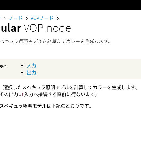
0
ノード
VOPノード
ular
VOP node
ペキュラ照明モデルを計算してカラーを生成します。
age
入力
出力
は、選択したスペキュラ照明モデルを計算してカラーを生成します。
その出力
Cf
入力へ接続する直前に行ないます。
スペキュラ照明モデルは下記のとおりです。