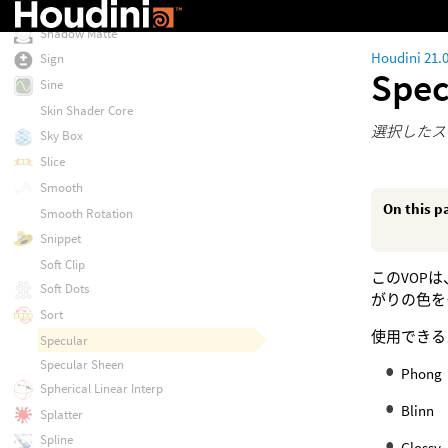
Shadow Map
Shadow Matte
Houdini 21.
Sign
Spec
Sine
Skin Shader Core
選択したス
Sky Box
Slice
Smooth
On this p
Smooth Rotation
Snippet
Soft Clip
このVOP
Soft Dots
がりの色を
Sort
使用できる
Specular
Specular Sheen
Phong
Spherical Linear Interp
Blinn
Splatter
Spline
Glossy