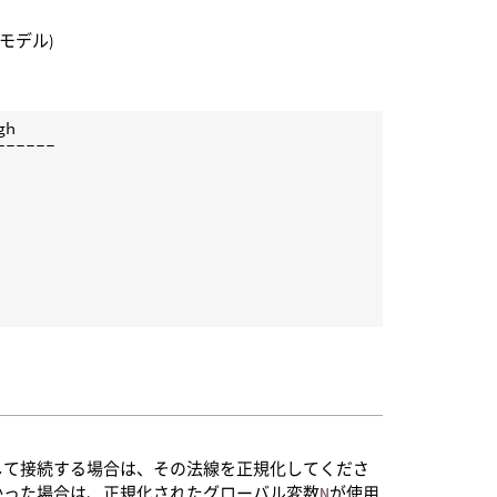
nモデル)
h

-----

して接続する場合は、その法線を正規化してくださ
かった場合は、正規化されたグローバル変数
N
が使用