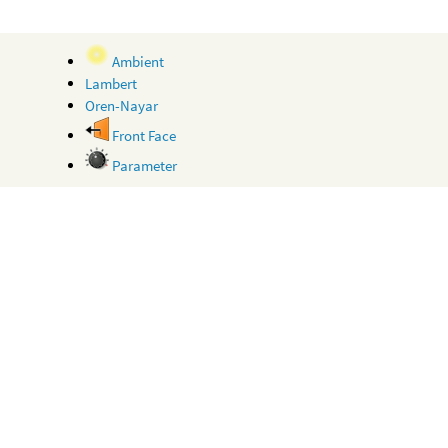
Ambient
Lambert
Oren-Nayar
Front Face
Parameter