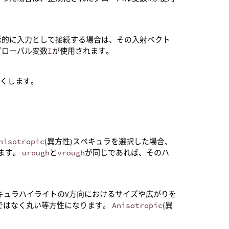
示的に入力として接続する場合は、その入射ベクト
グローバル変数
I
が使用されます。
るくします。
nisotropic
(異方性)スペキュラを選択した場合、
ます。
urough
と
vrough
が同じであれば、そのハ
ペキュラハイライトのV方向におけるサイズや広がりを
ではなく丸い等方性になります。
Anisotropic
(異